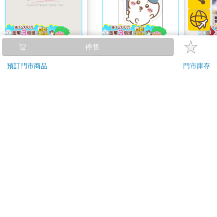
大家說英語8月號
吉伊卡哇 造型貼紙-藍
【電
停售
2026(雲端加值版)
能成
預訂門市商品
門市庫存
我的
209
67
特價
元
96
折
特價
元
特價
220
加入購物車
加入購物車
訂購/退換貨須知
加入金石堂 LINE 官方帳號『完成綁定』，隨時掌握出貨動
態：