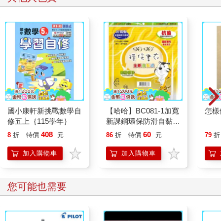
國小康軒新挑戰數學自
【哈哈】BC081-1加寬
怎樣
修五上｛115學年｝
新課鋼環保防滑自黏書
衣(7入)
408
60
8
折
特價
元
86
折
特價
元
79
折
加入購物車
加入購物車
您可能也需要