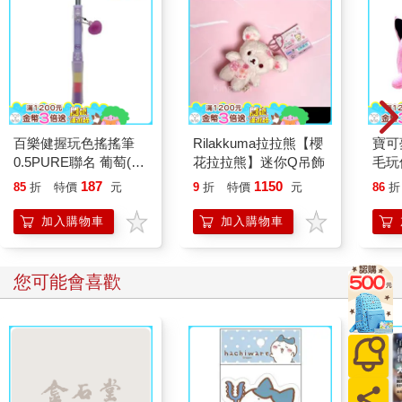
百樂健握玩色搖搖筆
Rilakkuma拉拉熊【櫻
寶可
0.5PURE聯名 葡萄(限
花拉拉熊】迷你Q吊飾
毛玩
量)
187
1150
85
折
特價
元
9
折
特價
元
86
折
加入購物車
加入購物車
您可能會喜歡