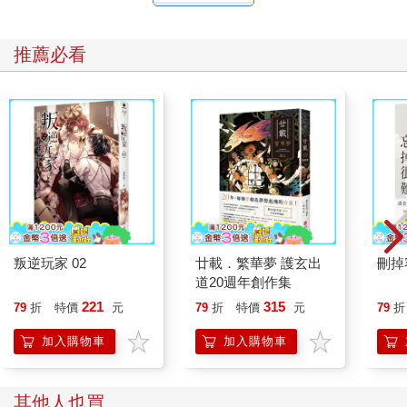
推薦必看
叛逆玩家 02
廿載．繁華夢 護玄出
刪掉
道20週年創作集
221
315
79
折
特價
元
79
折
特價
元
79
折
加入購物車
加入購物車
其他人也買