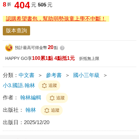
404
8
折
元
505
元
認購希望書包，幫助弱勢孩童上學不中斷！
版本查詢
20
預計最高可得金幣
點
?
100累1點 4點抵1元
HAPPY GO享
折抵無上限
分類：
中文書
＞
參考書
＞
國小三年級
＞
小3.國語.翰林
追蹤
作者：
翰林編輯
追蹤
出版社：
翰林
追蹤
出版日：
2025/12/20