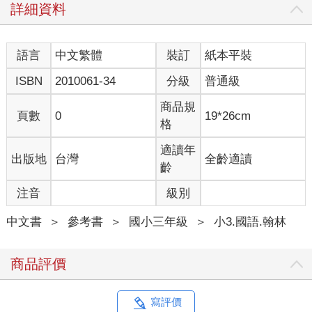
詳細資料
語言
中文繁體
裝訂
紙本平裝
ISBN
2010061-34
分級
普通級
商品規
頁數
0
19*26cm
格
適讀年
出版地
台灣
全齡適讀
齡
注音
級別
中文書
＞
參考書
＞
國小三年級
＞
小3.國語.翰林
商品評價
寫評價