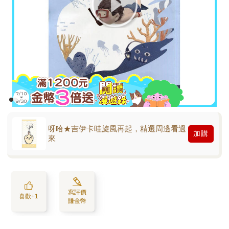
呀哈★吉伊卡哇旋風再起，精選周邊看過
加購
來
寫評價
喜歡+1
賺金幣