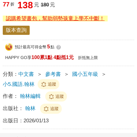
138
77
折
元
180
元
認購希望書包，幫助弱勢孩童上學不中斷！
版本查詢
5
預計最高可得金幣
點
?
100累1點 4點抵1元
HAPPY GO享
折抵無上限
分類：
中文書
＞
參考書
＞
國小五年級
＞
小5.國語.翰林
追蹤
作者：
翰林編輯
追蹤
出版社：
翰林
追蹤
出版日：
2026/01/13