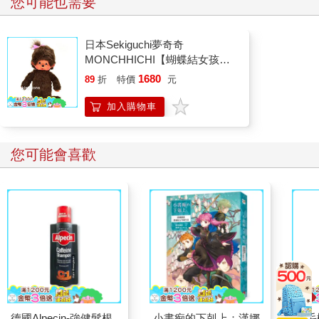
您可能也需要
日本Sekiguchi夢奇奇
MONCHHICHI【蝴蝶結女孩】
原型站立款
1680
89
折
特價
元
加入購物車
您可能會喜歡
德國Alpecin-強健髮根
小書痴的下剋上：漢娜
山毛