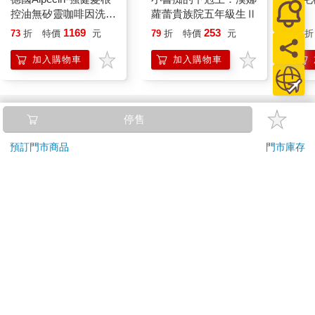
控油無矽靈咖啡因洗髮
蘿蕾貴族院五年級生Ⅱ
凝露375ml/瓶-C1強健
1169
253
73
折
特價
元
79
折
特價
元
66
折
髮根(護髮洗髮精/男士
調理頭皮洗髮液/0矽靈
加入購物車
加入購物車
滋潤洗頭髮水/一般髮
質適用)
訂購/退換貨須知
停售
加入金石堂 LINE 官方帳號『完成綁定』，隨時掌握出貨動
預訂門市商品
門市庫存
態：
提醒您！！
金石堂及銀行均不會請您操作ATM! 如接獲電話要求您前往
ATM提款機，請不要聽從指示，以免受騙上當！
退換貨須知：