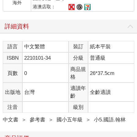
海外
港澳店取：
詳細資料
語言
中文繁體
裝訂
紙本平裝
ISBN
2210101-34
分級
普通級
商品規
頁數
0
26*37.5cm
格
適讀年
出版地
台灣
全齡適讀
齡
注音
級別
中文書
＞
參考書
＞
國小五年級
＞
小5.國語.翰林