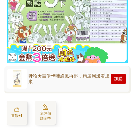
呀哈★吉伊卡哇旋風再起，精選周邊看過
加購
來
寫評價
喜歡+1
賺金幣