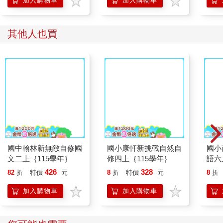
加入購物車
加入購物車
其他人也買
國中翰林新無敵自修國
國小康軒新挑戰自然自
國小
文二上｛115學年｝
修四上｛115學年｝
語六
426
328
82
折
特價
元
8
折
特價
元
8
折
加入購物車
加入購物車