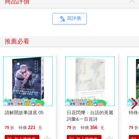
商品評價
寫評價
推薦必看
請解開故事謎底 05
日花閃爍：台語的美麗
特殊傳
詞彙&一百首詩
221
356
79
折
特價
元
79
折
特價
元
79
折