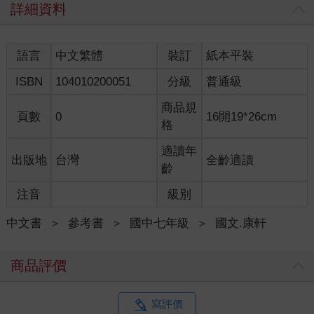
詳細資料
語言
中文繁體
裝訂
紙本平裝
ISBN
104010200051
分級
普通級
商品規
頁數
0
16開19*26cm
格
適讀年
出版地
台灣
全齡適讀
齡
注音
級別
中文書
＞
參考書
＞
國中七年級
＞
國文.康軒
商品評價
寫評價