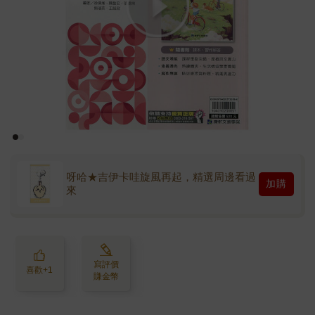
呀哈★吉伊卡哇旋風再起，精選周邊看過
加購
來
寫評價
喜歡+1
賺金幣