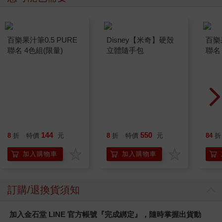
百樂果汁筆0.5 PURE
Disney【米奇】硬殼
百樂果
聯名 4色組(限量)
立體隨手包
聯名
144
550
8
折
特價
元
8
折
特價
元
84
折
加入購物車
加入購物車
訂購/退換貨須知
加入金石堂 LINE 官方帳號『完成綁定』，隨時掌握出貨動