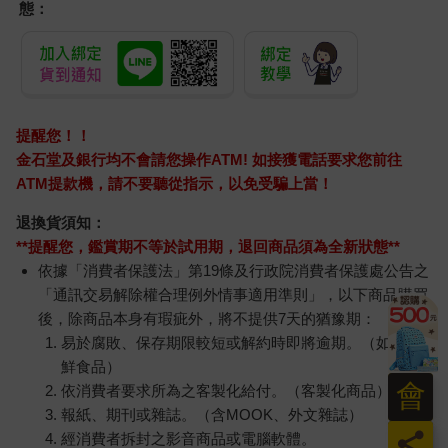
態：
提醒您！！
金石堂及銀行均不會請您操作ATM! 如接獲電話要求您前往
ATM提款機，請不要聽從指示，以免受騙上當！
退換貨須知：
**提醒您，鑑賞期不等於試用期，退回商品須為全新狀態**
依據「消費者保護法」第19條及行政院消費者保護處公告之
「通訊交易解除權合理例外情事適用準則」，以下商品購買
後，除商品本身有瑕疵外，將不提供7天的猶豫期：
易於腐敗、保存期限較短或解約時即將逾期。（如：生
鮮食品）
會
依消費者要求所為之客製化給付。（客製化商品）
報紙、期刊或雜誌。（含MOOK、外文雜誌）
員
經消費者拆封之影音商品或電腦軟體。