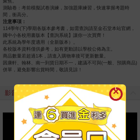
聚焦。
測驗卷：考前模擬試卷演練，加強題庫練習，快速掌握考題時
間，衝高分。
注意事項：
114學年(下)學期各版本參考書，如需查詢請至金石堂本站官網，
國中小各校用書版本【查詢系統】讓你一次買齊！
此系統為學年度適用（全新版本）。
各校版本資料僅供參考，如有更動請以學校公佈為主。
商品數量若超過1本，請進入購物車後可更新數量。
因康軒、翰林、南一到貨日期不一，建議不可與(一般、預購商品)
併單，避免影響出貨時間，敬請見諒！
影音介紹