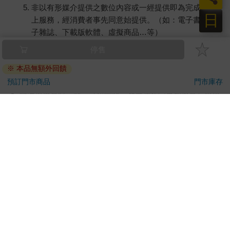
非以有形媒介提供之數位內容或一經提供即為完成之線
日
上服務，經消費者事先同意始提供。（如：電子書、電
子雜誌、下載版軟體、虛擬商品…等）
已拆封之個人衛生用品。（如：內衣褲、刮鬍刀、除毛
停售
刀…等）
※ 本品無額外回饋
若非上列種類商品，均享有到貨7天的猶豫期（含例假
日）。
預訂門市商品
門市庫存
辦理退換貨時，商品（組合商品恕無法接受單獨退貨）必須
是您收到商品時的原始狀態（包含商品本體、配件、贈品、
保證書、所有附隨資料文件及原廠內外包裝…等），請勿直
接使用原廠包裝寄送，或於原廠包裝上黏貼紙張或書寫文
字。
退回商品若無法回復原狀，將請您負擔回復原狀所需費用，
嚴重時將影響您的退貨權益。