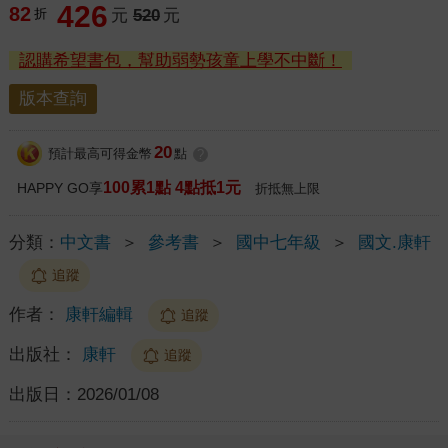
426
82
折
元
520
元
認購希望書包，幫助弱勢孩童上學不中斷！
版本查詢
20
預計最高可得金幣
點
?
100累1點 4點抵1元
HAPPY GO享
折抵無上限
分類：
中文書
＞
參考書
＞
國中七年級
＞
國文.康軒
追蹤
作者：
康軒編輯
追蹤
出版社：
康軒
追蹤
出版日：
2026/01/08