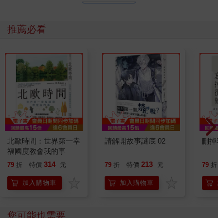
推薦必看
北歐時間：世界第一幸
請解開故事謎底 02
刪掉
福國度教會我的事
314
213
79
折
特價
元
79
折
特價
元
79
折
加入購物車
加入購物車
您可能也需要