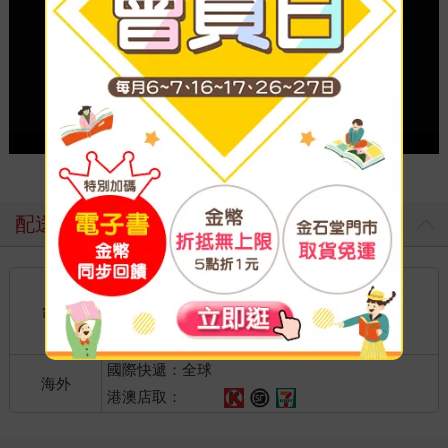
Play video
配送方式
國內宅配：本島、離島
到店取貨：
台灣
不限金額免運費
國際快遞：全球
海外
港澳店取：