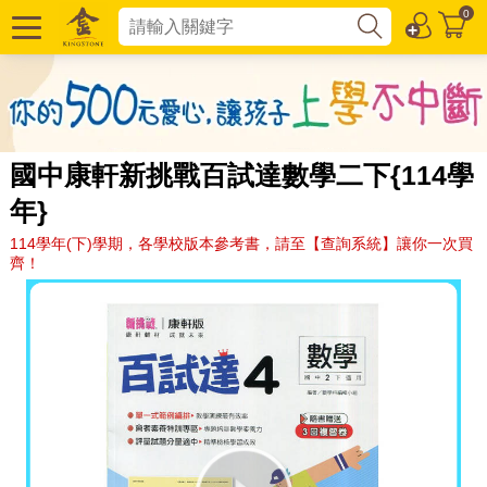
0
國中康軒新挑戰百試達數學二下{114學
年}
114學年(下)學期，各學校版本參考書，請至【查詢系統】讓你一次買
齊！