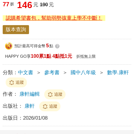
146
77
折
元
190
元
認購希望書包，幫助弱勢孩童上學不中斷！
版本查詢
5
預計最高可得金幣
點
?
100累1點 4點抵1元
HAPPY GO享
折抵無上限
分類：
中文書
＞
參考書
＞
國中八年級
＞
數學.康軒
追蹤
作者：
康軒編輯
追蹤
出版社：
康軒
追蹤
出版日：
2026/01/08