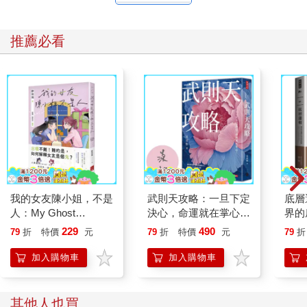
推薦必看
我的女友陳小姐，不是
武則天攻略：一旦下定
底層
人：My Ghost
決心，命運就在掌心！
界的
Girlfriend 2
【作者親簽版】
229
490
79
折
特價
元
79
折
特價
元
79
折
加入購物車
加入購物車
其他人也買