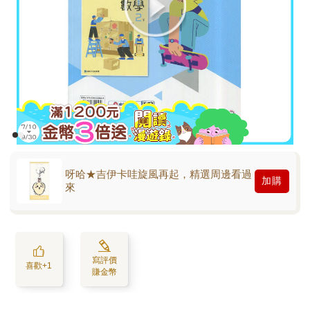
呀哈★吉伊卡哇旋風再起，精選周邊看過
加購
來
寫評價
喜歡+1
賺金幣