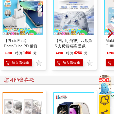
【PhotoFast】
【Flydigi飛智】八爪魚
Mak
PhotoCube PD 備份方
5 力反饋精英 遊戲手
CHi
塊 備份神器｜充電自
把 (國際版)
即時
1490
4286
特價
元
特價
元
1890
4490
1290
動備份
加入購物車
加入購物車
您可能會喜歡