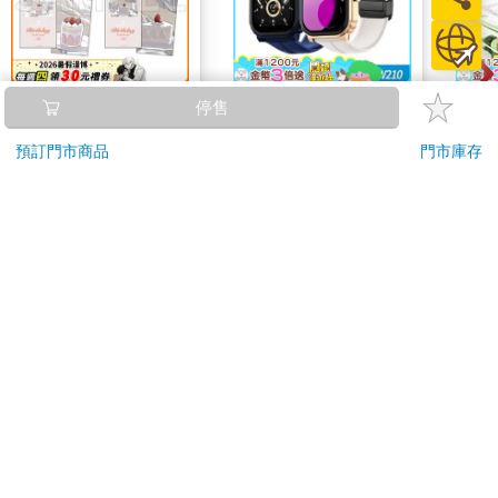
16647 Birthday Cake
ERGOLINK 人因科技
Foo
停售
拍貼風小卡組
SW210 2.01吋5ATM游
2入
預訂門市商品
門市庫存
泳心率血氧藍牙通話腕
120
1090
特價
元
特價
元
特價
1990
錶
加入購物車
加入購物車
訂購/退換貨須知
加入金石堂 LINE 官方帳號『完成綁定』，隨時掌握出貨動
態：