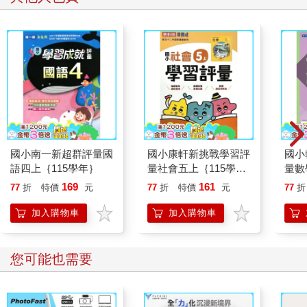
國小南一新超群評量國
國小康軒新挑戰學習評
國小
語四上｛115學年｝
量社會五上｛115學
量數
年｝
年｝
169
161
77
折
特價
元
77
折
特價
元
77
折
加入購物車
加入購物車
您可能也需要