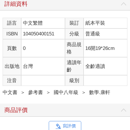
詳細資料
語言
中文繁體
裝訂
紙本平裝
ISBN
104050400151
分級
普通級
商品規
頁數
0
16開19*26cm
格
適讀年
出版地
台灣
全齡適讀
齡
注音
級別
中文書
＞
參考書
＞
國中八年級
＞
數學.康軒
商品評價
寫評價