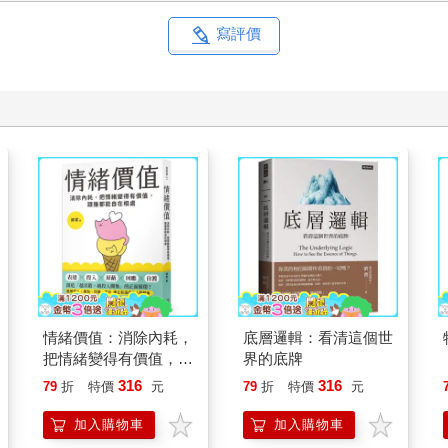
寫評價
情緒價值：消除內耗，
底層邏輯：看清這個世
把情緒變得有價值，跟
界的底牌
誰都能自在相處
316
316
79
折
特價
元
79
折
特價
元
加入購物車
加入購物車