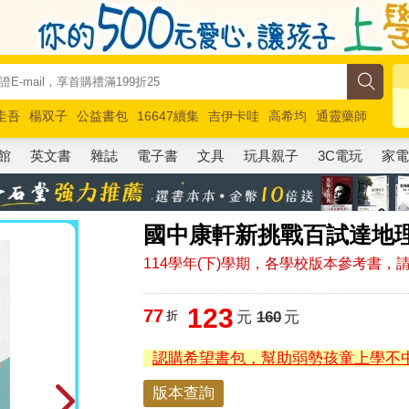
圭吾
楊双子
公益書包
16647續集
吉伊卡哇
高希均
通靈藥師
路邊攤新作
馬斯克
玩具總動員5
超慢跑
館
英文書
雜誌
電子書
文具
玩具親子
3C電玩
家
國中康軒新挑戰百試達地理二
114學年(下)學期，各學校版本參考書
123
77
折
元
160
元
認購希望書包，幫助弱勢孩童上學不
版本查詢