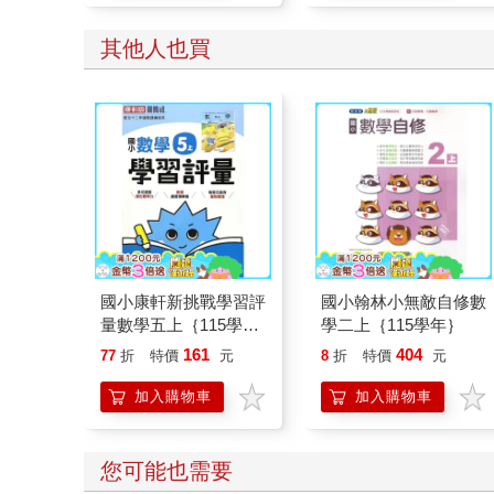
其他人也買
國小康軒新挑戰學習評
國小翰林小無敵自修數
量數學五上｛115學
學二上｛115學年｝
年｝
161
404
77
折
特價
元
8
折
特價
元
加入購物車
加入購物車
您可能也需要