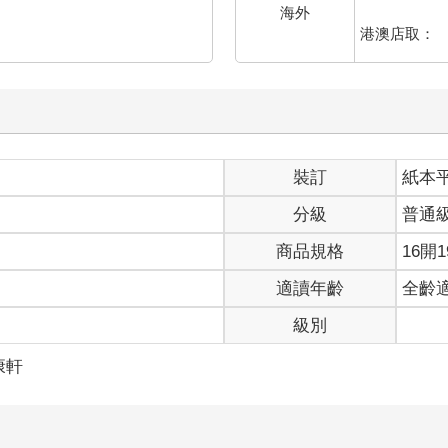
海外
港澳店取：
裝訂
紙本
分級
普通
商品規格
16開1
適讀年齡
全齡
級別
康軒