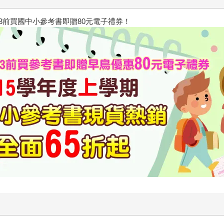
/23前買國中小參考書即贈80元電子禮券！