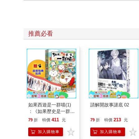
推薦必看
如果西遊是一群喵(1)
請解開故事謎底 02
：《如果歷史是一群
喵》作者最新力作，附
411
213
79
折
特價
元
79
折
特價
元
【首卷特典】拉頁
加入購物車
加入購物車