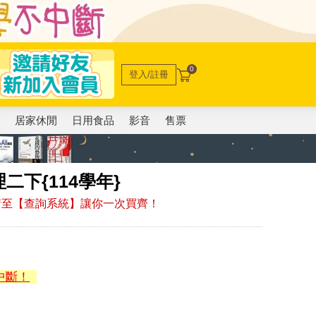
0
登入/註冊
電
居家休閒
日用食品
影音
售票
下{114學年}
，請至【查詢系統】讓你一次買齊！
中斷！