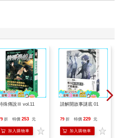
特殊傳說Ⅲ vol.11
請解開故事謎底 01
臺灣漫
253
229
79
折
特價
元
79
折
特價
元
79
折
加入購物車
加入購物車
加