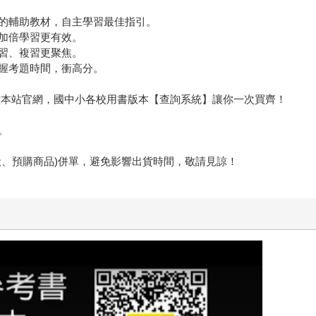
的輔助教材，自主學習最佳指引。
加倍學習更有效。
習、複習更聚焦。
握考題時間，衝高分。
石堂本站官網，國中小各校用書版本【查詢系統】讓你一次買齊！
。
般、預購商品)併單，避免影響出貨時間，敬請見諒！