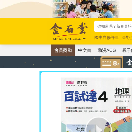
國中自修評量
東野
唯紅花綻放
奧德賽
會員獎勵
中文書
動漫ACG
親子