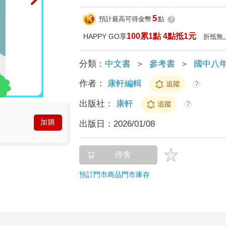
5
預計最高可得金幣
點
?
100累1點 4點抵1元
HAPPY GO享
折抵無
分類：
中文書
＞
參考書
＞
國中八
作者：
康軒編輯
追蹤
?
出版社：
康軒
追蹤
?
加購
出版日：
2026/01/08
停售
預訂門市商品
門市庫存