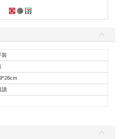
平裝
級
9*26cm
適讀