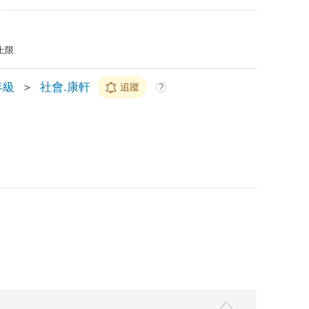
上限
年級
＞
社會.康軒
追蹤
?