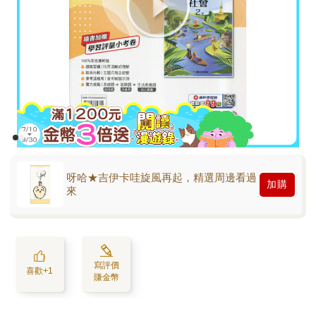
呀哈★吉伊卡哇旋風再起，精選周邊看過
加購
來
寫評價
喜歡+1
賺金幣