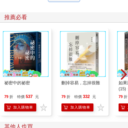
推薦必看
祕密中的祕密
刪掉容易，忘掉很難
如果
(1
貓漫
537
332
79
折
特價
元
79
折
特價
元
79
折
加入購物車
加入購物車
其他人也買