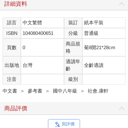
詳細資料
語言
中文繁體
裝訂
紙本平裝
ISBN
104080400651
分級
普通級
商品規
頁數
0
菊8開21*28cm
格
適讀年
出版地
台灣
全齡適讀
齡
注音
級別
中文書
＞
參考書
＞
國中八年級
＞
社會.康軒
商品評價
寫評價