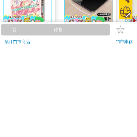
超幸福的甜點食譜：烘
【Timo】黑色鏡面充
MO
停售
焙材料、烹調工具、可
電式數位體重計
202
預訂門市商品
門市庫存
愛配色【閃亮女孩6】
331
490
79
折
特價
元
特價
元
690
200
加入購物車
加入購物車
訂購/退換貨須知
加入金石堂 LINE 官方帳號『完成綁定』，隨時掌握出貨動
態：