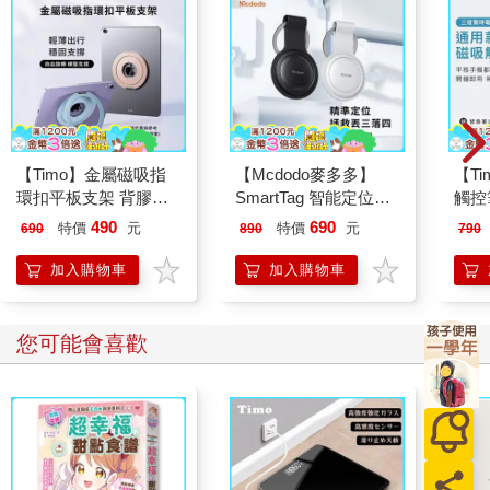
【Timo】金屬磁吸指
【Mcdodo麥多多】
【T
環扣平板支架 背膠款
SmartTag 智能定位防
觸控
360°旋轉 角度可調
丟器(內附保護套) AT-
控筆
490
690
特價
元
特價
元
690
890
790
720
(蘋
加入購物車
加入購物車
您可能會喜歡