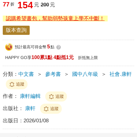
154
77
折
元
200
元
認購希望書包，幫助弱勢孩童上學不中斷！
版本查詢
5
預計最高可得金幣
點
?
100累1點 4點抵1元
HAPPY GO享
折抵無上限
分類：
中文書
＞
參考書
＞
國中八年級
＞
社會.康軒
追蹤
作者：
康軒編輯
追蹤
出版社：
康軒
追蹤
出版日：
2026/01/08