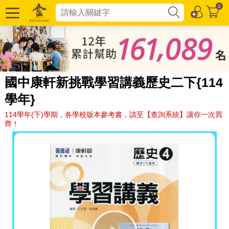
0
國中康軒新挑戰學習講義歷史二下{114
學年}
114學年(下)學期，各學校版本參考書，請至【查詢系統】讓你一次買
齊！