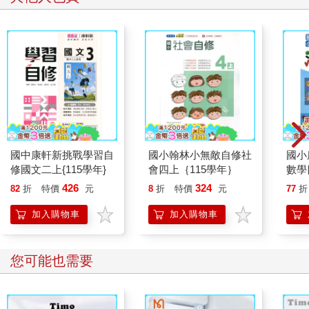
國中康軒新挑戰學習自
國小翰林小無敵自修社
國小
修國文二上{115學年}
會四上｛115學年｝
數學
426
324
82
折
特價
元
8
折
特價
元
77
折
加入購物車
加入購物車
您可能也需要