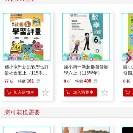
國小康軒新挑戰學習評
國小南一新超群自修數
國小
量社會五上｛115學
學六上｛115學年｝
修四
年｝
161
408
77
折
特價
元
8
折
特價
元
8
折
加入購物車
加入購物車
您可能也需要