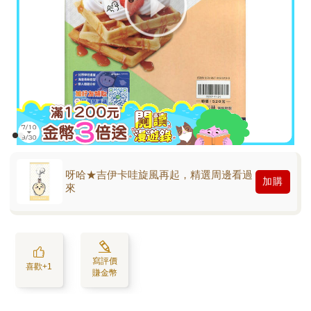
呀哈★吉伊卡哇旋風再起，精選周邊看過
加購
來
寫評價
喜歡+1
賺金幣