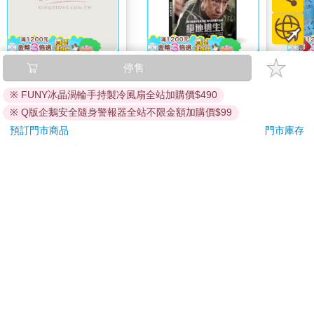
ALBA阿路巴高爾夫雜
絕地逃生 DVD
20
停售
誌國際中文版2026第
組／
※ FUNY冰晶渦輪手持製冷風扇全站加購價$490
140期8月
237
399
特價
元
特價
元
51
折
250
※ Q版企鵝安全隨身警報器全站不限金額加購價$99
加入購物車
加入購物車
預訂門市商品
門市庫存
訂購/退換貨須知
加入金石堂 LINE 官方帳號『完成綁定』，隨時掌握出貨動
態：