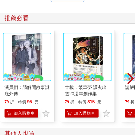
推薦必看
演員們：請解開故事謎
廿載．繁華夢 護玄出
請解
底外傳
道20週年創作集
95
315
79
折
特價
元
79
折
特價
元
79
折
加入購物車
加入購物車
其他人也買