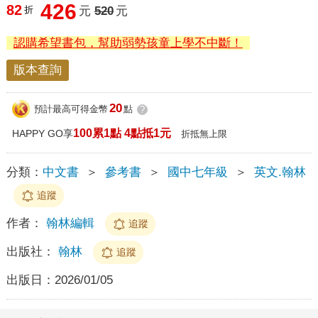
426
82
折
元
520
元
認購希望書包，幫助弱勢孩童上學不中斷！
版本查詢
20
預計最高可得金幣
點
?
100累1點 4點抵1元
HAPPY GO享
折抵無上限
分類：
中文書
＞
參考書
＞
國中七年級
＞
英文.翰林
追蹤
作者：
翰林編輯
追蹤
出版社：
翰林
追蹤
出版日：
2026/01/05