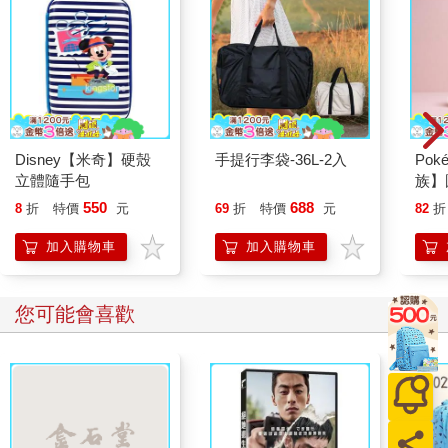
Disney【米奇】硬殼
手提行李袋-36L-2入
Po
立體隨手包
族】
550
688
8
折
特價
元
69
折
特價
元
82
折
加入購物車
加入購物車
您可能會喜歡