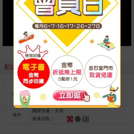
Play video
配送方式
國內宅配：本島、離島
到店取貨：
台灣
不限金額免運費
國際快遞：全球
海外
港澳店取：