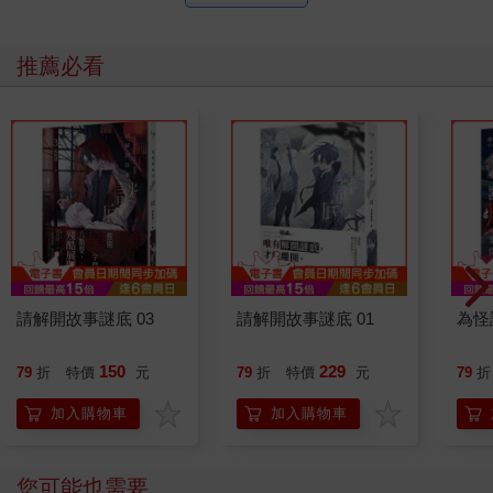
推薦必看
請解開故事謎底 03
請解開故事謎底 01
為怪
150
229
79
折
特價
元
79
折
特價
元
79
折
加入購物車
加入購物車
您可能也需要