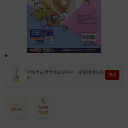
呀哈★吉伊卡哇旋風再起，精選周邊看過
加購
來
寫評價
喜歡+1
賺金幣