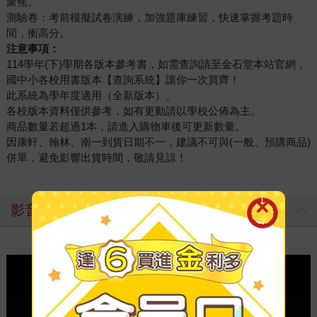
聚焦。
測驗卷：考前模擬試卷演練，加強題庫練習，快速掌握考題時
間，衝高分。
注意事項：
114學年(下)學期各版本參考書，如需查詢請至金石堂本站官網，
國中小各校用書版本【查詢系統】讓你一次買齊！
此系統為學年度適用（全新版本）。
各校版本資料僅供參考，如有更動請以學校公佈為主。
商品數量若超過1本，請進入購物車後可更新數量。
因康軒、翰林、南一到貨日期不一，建議不可與(一般、預購商品)
併單，避免影響出貨時間，敬請見諒！
影音介紹