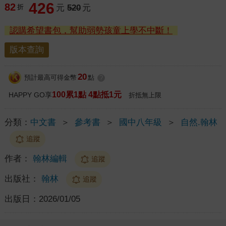
426
82
折
元
520
元
認購希望書包，幫助弱勢孩童上學不中斷！
版本查詢
20
預計最高可得金幣
點
?
100累1點 4點抵1元
HAPPY GO享
折抵無上限
分類：
中文書
＞
參考書
＞
國中八年級
＞
自然.翰林
追蹤
作者：
翰林編輯
追蹤
出版社：
翰林
追蹤
出版日：
2026/01/05