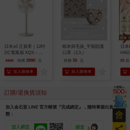
日本±0 正負零｜12吋
蝦米與毛孩_平面防護
日本
DC電風扇 XQS－
口罩（2入）
HA
Y620 象牙白
金緻
3990
35
特價
元
特價
元
65
折
5990
濕潤
140
加入購物車
加入購物車
臉部
顏保
訂購/退換貨須知
加入金石堂 LINE 官方帳號『完成綁定』，隨時掌握出貨動
會
態：
員