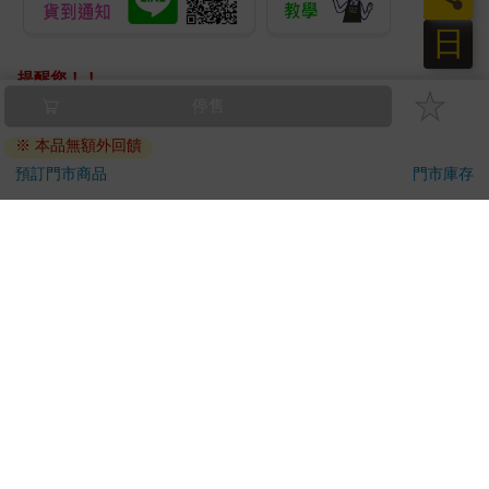
日
提醒您！！
金石堂及銀行均不會請您操作ATM! 如接獲電話要求您前往
停售
ATM提款機，請不要聽從指示，以免受騙上當！
※ 本品無額外回饋
退換貨須知：
預訂門市商品
門市庫存
**提醒您，鑑賞期不等於試用期，退回商品須為全新狀態**
依據「消費者保護法」第19條及行政院消費者保護處公告之
「通訊交易解除權合理例外情事適用準則」，以下商品購買
後，除商品本身有瑕疵外，將不提供7天的猶豫期：
易於腐敗、保存期限較短或解約時即將逾期。（如：生
鮮食品）
依消費者要求所為之客製化給付。（客製化商品）
報紙、期刊或雜誌。（含MOOK、外文雜誌）
經消費者拆封之影音商品或電腦軟體。
非以有形媒介提供之數位內容或一經提供即為完成之線
上服務，經消費者事先同意始提供。（如：電子書、電
子雜誌、下載版軟體、虛擬商品…等）