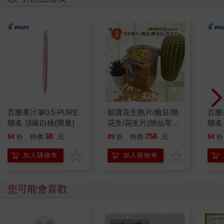
百樂果汁筆0.5 PURE
穎寶花生熟片/糖豆/熟
百樂果
聯名 頂級白桃(限量)
花生/花生片(燒仙草花
聯名
生)-5台斤
38
758
84
折
特價
元
89
折
特價
元
84
折
加入購物車
加入購物車
您可能會喜歡