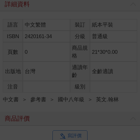
詳細資料
語言
中文繁體
裝訂
紙本平裝
ISBN
2420161-34
分級
普通級
商品規
頁數
0
21*30*0.00
格
適讀年
出版地
台灣
全齡適讀
齡
注音
級別
中文書
＞
參考書
＞
國中八年級
＞
英文.翰林
商品評價
寫評價