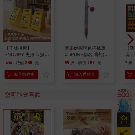
【正版授權】
百樂健握玩色搖搖筆
【新
SNOOPY 史努比 掀蓋
0.5PURE聯名 葡萄(限
玩 台
桌鏡手機支架
量)
桌上
269
187
特價
元
85
折
特價
元
7
折
490
加入購物車
加入購物車
您可能會喜歡
會
員