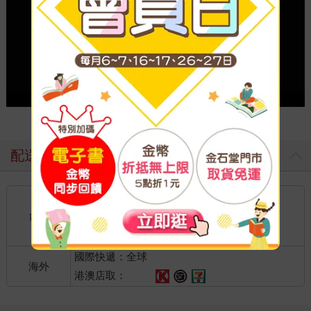
Play video
配送方式
國內宅配：本島、離島
到店取貨：
台灣
不限金額免運費
國際快遞：全球
海外
港澳店取：