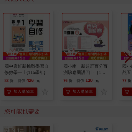
國中康軒新挑戰學習自
國小南一新超群百分百
國小
修數學一上{115學年}
測驗卷國語四上｛115
然五
學年｝
426
130
82
折
特價
元
76
折
特價
元
77
折
加入購物車
加入購物車
您可能也需要