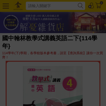
0
國中翰林教學式講義英語二下{114學
年}
114學年(下)學期，各學校版本參考書，請至【查詢系統】讓你一次買
齊！