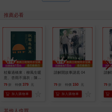
推薦必看
杖藜過橋東：柳風生暖
請解開故事謎底 04
請解
意、杏雨不濕衣；陳亮
恭談以心轉境的適齡漫
379
150
79
折
特價
元
79
折
特價
元
79
折
想
加入購物車
加入購物車
其他人也買