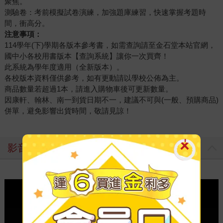
聚焦。
測驗卷：考前模擬試卷演練，加強題庫練習，快速掌握考題時
間，衝高分。
注意事項：
114學年(下)學期各版本參考書，如需查詢請至金石堂本站官網，
國中小各校用書版本【查詢系統】讓你一次買齊！
此系統為學年度適用（全新版本）。
各校版本資料僅供參考，如有更動請以學校公佈為主。
商品數量若超過1本，請進入購物車後可更新數量。
因康軒、翰林、南一到貨日期不一，建議不可與(一般、預購商品)
併單，避免影響出貨時間，敬請見諒！
影音介紹