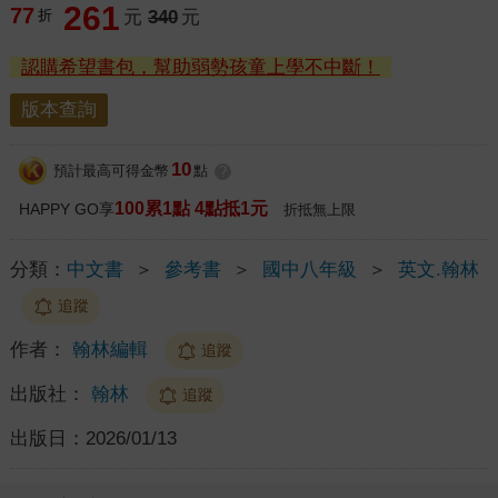
261
77
折
元
340
元
認購希望書包，幫助弱勢孩童上學不中斷！
版本查詢
10
預計最高可得金幣
點
?
100累1點 4點抵1元
HAPPY GO享
折抵無上限
分類：
中文書
＞
參考書
＞
國中八年級
＞
英文.翰林
追蹤
作者：
翰林編輯
追蹤
出版社：
翰林
追蹤
出版日：
2026/01/13