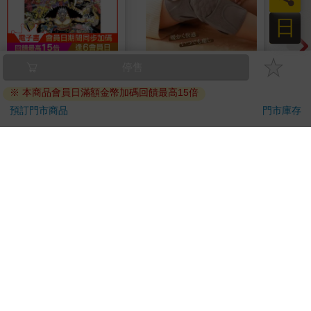
日
ONE PIECE航海王
【Timo】多功能震動
典藏
停售
(首刷限定版) 114
恆溫關節按摩 (膝蓋/
405
※ 本商品會員日滿額金幣加碼回饋最高15倍
肩/手肘通用) 無線充電
123
690
85
折
特價
元
特價
元
1290
240
加熱護膝 智能震動護
預訂門市商品
門市庫存
膝熱敷 【單入組】
加入購物車
加入購物車
訂購/退換貨須知
加入金石堂 LINE 官方帳號『完成綁定』，隨時掌握出貨動
態：