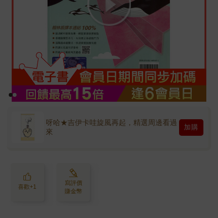
呀哈★吉伊卡哇旋風再起，精選周邊看過
加購
來
寫評價
喜歡+1
賺金幣