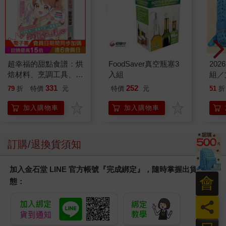
超幸福的甜點食譜：烘
FoodSaver真空瓶塞3
20
焙材料、烹調工具、可
入組
組／
愛配色【閃亮女孩6】
331
252
79
折
特價
元
特價
元
51
折
加入購物車
加入購物車
訂購/退換貨須知
加入金石堂 LINE 官方帳號『完成綁定』，隨時掌握出貨動
會
態：
員