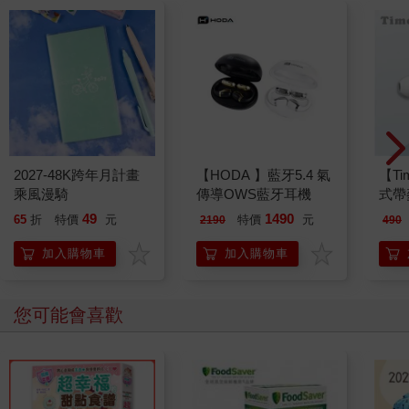
2027-48K跨年月計畫
【HODA 】藍牙5.4 氣
【Ti
乘風漫騎
傳導OWS藍牙耳機
式帶
15
49
1490
65
折
特價
元
特價
元
2190
490
加入購物車
加入購物車
您可能會喜歡