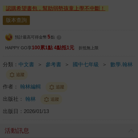
認購希望書包，幫助弱勢孩童上學不中斷！
版本查詢
5
預計最高可得金幣
點
?
100累1點 4點抵1元
HAPPY GO享
折抵無上限
分類：
中文書
＞
參考書
＞
國中七年級
＞
數學.翰林
追蹤
作者：
翰林編輯
追蹤
出版社：
翰林
追蹤
出版日：
2026/01/13
活動訊息