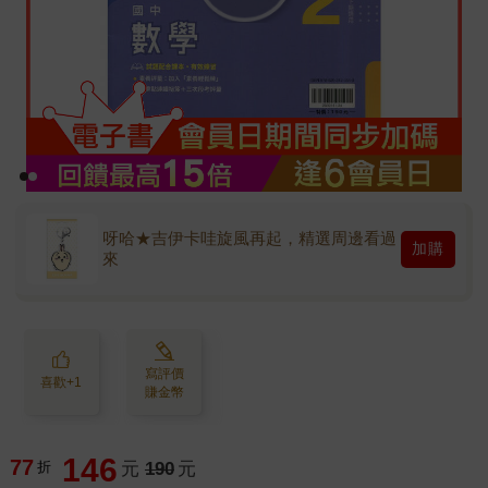
呀哈★吉伊卡哇旋風再起，精選周邊看過
加購
來
寫評價
喜歡+1
賺金幣
146
77
折
元
190
元