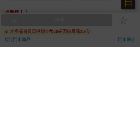
日
提醒您！！
金石堂及銀行均不會請您操作ATM! 如接獲電話要求您前往
ATM提款機，請不要聽從指示，以免受騙上當！
退換貨須知：
**提醒您，鑑賞期不等於試用期，退回商品須為全新狀態**
依據「消費者保護法」第19條及行政院消費者保護處公告之
「通訊交易解除權合理例外情事適用準則」，以下商品購買
後，除商品本身有瑕疵外，將不提供7天的猶豫期：
易於腐敗、保存期限較短或解約時即將逾期。（如：生
鮮食品）
依消費者要求所為之客製化給付。（客製化商品）
報紙、期刊或雜誌。（含MOOK、外文雜誌）
經消費者拆封之影音商品或電腦軟體。
非以有形媒介提供之數位內容或一經提供即為完成之線
上服務，經消費者事先同意始提供。（如：電子書、電
子雜誌、下載版軟體、虛擬商品…等）
已拆封之個人衛生用品。（如：內衣褲、刮鬍刀、除毛