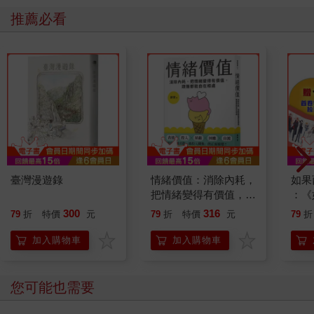
推薦必看
臺灣漫遊錄
情緒價值：消除內耗，
如果
把情緒變得有價值，跟
：《
誰都能自在相處
喵》
300
316
79
折
特價
元
79
折
特價
元
79
折
【首
加入購物車
加入購物車
您可能也需要