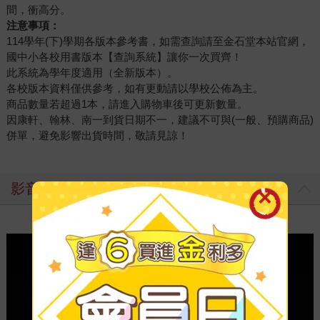
間，衝高分。
注意事項：
114學年(下)學期各版本參考書，如需查詢請至金石堂本站官網，
國中小各校用書版本【查詢系統】讓你一次買齊！
此系統為學年度適用（全新版本）。
各校版本資料僅供參考，如有更動請以學校公佈為主。
商品數量若超過1本，請進入購物車後可更新數量。
因康軒、翰林、南一到貨日期不一，建議不可與(一般、預購商品)
併單，避免影響出貨時間，敬請見諒！
影音介紹