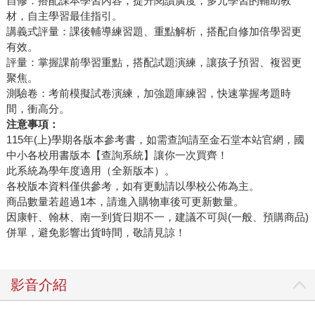
自修：搭配課本學習內容，提升閱讀廣度，多元學習的輔助教
材，自主學習最佳指引。
講義式評量：課後輔導練習題、重點解析，搭配自修加倍學習更
有效。
評量：掌握課前學習重點，搭配試題演練，讓孩子預習、複習更
聚焦。
測驗卷：考前模擬試卷演練，加強題庫練習，快速掌握考題時
間，衝高分。
注意事項：
115年(上)學期各版本參考書，如需查詢請至金石堂本站官網，國
中小各校用書版本【查詢系統】讓你一次買齊！
此系統為學年度適用（全新版本）。
各校版本資料僅供參考，如有更動請以學校公佈為主。
商品數量若超過1本，請進入購物車後可更新數量。
因康軒、翰林、南一到貨日期不一，建議不可與(一般、預購商品)
併單，避免影響出貨時間，敬請見諒！
影音介紹