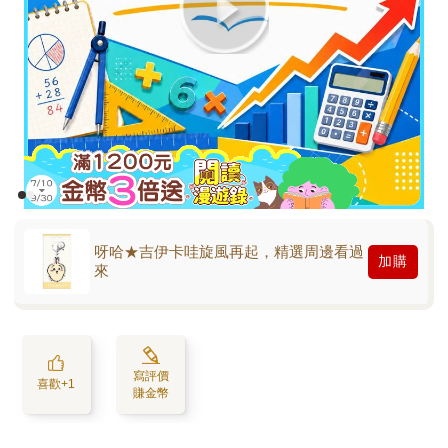
呀哈★吉伊卡哇旋風再起，精選周邊看過
加購
來
寫評價
喜歡+1
賺金幣