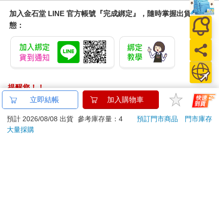
加入金石堂 LINE 官方帳號『完成綁定』，隨時掌握出貨動
態：
提醒您！！
金石堂及銀行均不會請您操作ATM! 如接獲電話要求您前往
立即結帳
加入購物車
ATM提款機，請不要聽從指示，以免受騙上當！
預計 2026/08/08 出貨
參考庫存量：4
預訂門市商品
門市庫存
大量採購
退換貨須知：
**提醒您，鑑賞期不等於試用期，退回商品須為全新狀態**
依據「消費者保護法」第19條及行政院消費者保護處公告之
「通訊交易解除權合理例外情事適用準則」，以下商品購買
後，除商品本身有瑕疵外，將不提供7天的猶豫期：
易於腐敗、保存期限較短或解約時即將逾期。（如：生
鮮食品）
依消費者要求所為之客製化給付。（客製化商品）