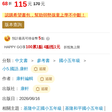
115
68
折
元
170
元
認購希望書包，幫助弱勢孩童上學不中斷！
版本查詢
5
預計最高可得金幣
點
?
100累1點 4點抵1元
HAPPY GO享
折抵無上限
分類：
中文書
＞
參考書
＞
國小五年級
＞
小5.國語.康軒
追蹤
作者：
康軒編輯
追蹤
出版社：
康軒
追蹤
出版日：
2026/06/16
相關主題：
基隆中正國小五年級
基隆和平國小五年級