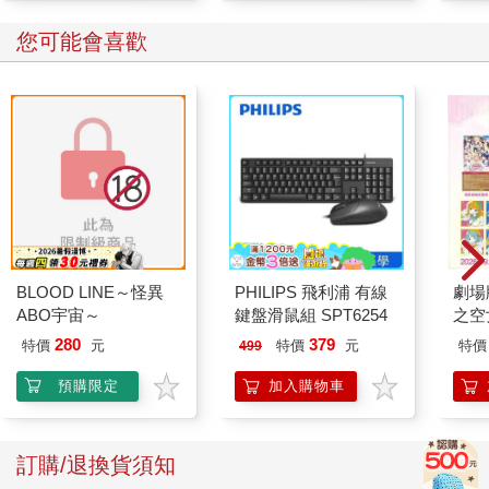
您可能會喜歡
BLOOD LINE～怪異
PHILIPS 飛利浦 有線
劇場版
ABO宇宙～
鍵盤滑鼠組 SPT6254
之空
樂部 
280
379
特價
元
特價
元
特價
499
Par
預購限定
加入購物車
訂購/退換貨須知