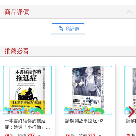
商品評價
寫評價
推薦必看
一本書終結你的拖延
請解開故事謎底 02
請解
症：透過「小行動」打
開大腦的行動開關，懶
237
213
79
折
特價
元
79
折
特價
元
79
折