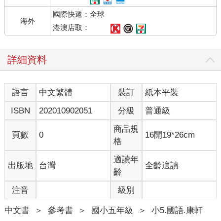
國際快遞：全球
海外
港澳店取：
詳細資料
語言
中文繁體
裝訂
紙本平裝
ISBN
202010902051
分級
普通級
商品規
頁數
0
16開19*26cm
格
適讀年
出版地
台灣
全齡適讀
齡
注音
級別
中文書
＞
參考書
＞
國小五年級
＞
小5.國語.康軒