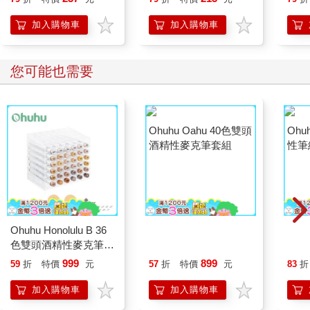
人也能變身「行動派」
的37個科學方法
加入購物車
加入購物車
您可能也需要
Ohuhu Honolulu B 36
Ohuhu Oahu 40色雙頭
Oh
色雙頭酒精性麥克筆套
酒精性麥克筆套組
性筆
組 - 膚色系
999
899
59
折
特價
元
57
折
特價
元
83
折
加入購物車
加入購物車