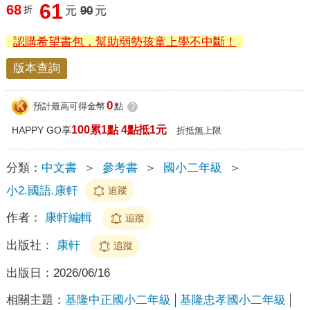
61
68
折
元
90
元
認購希望書包，幫助弱勢孩童上學不中斷！
版本查詢
0
預計最高可得金幣
點
?
100累1點 4點抵1元
HAPPY GO享
折抵無上限
分類：
中文書
＞
參考書
＞
國小二年級
＞
小2.國語.康軒
追蹤
作者：
康軒編輯
追蹤
出版社：
康軒
追蹤
出版日：
2026/06/16
相關主題：
基隆中正國小二年級
基隆忠孝國小二年級