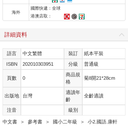
國際快遞：全球
海外
港澳店取：
詳細資料
語言
中文繁體
裝訂
紙本平裝
ISBN
202010303951
分級
普通級
商品規
頁數
0
菊8開21*28cm
格
適讀年
出版地
台灣
全齡適讀
齡
注音
級別
中文書
＞
參考書
＞
國小二年級
＞
小2.國語.康軒