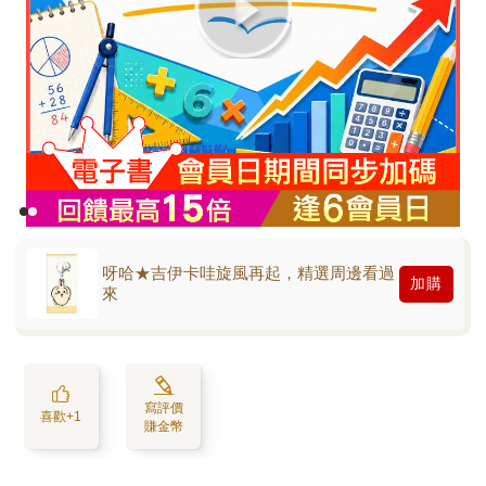
呀哈★吉伊卡哇旋風再起，精選周邊看過
加購
來
寫評價
喜歡+1
賺金幣