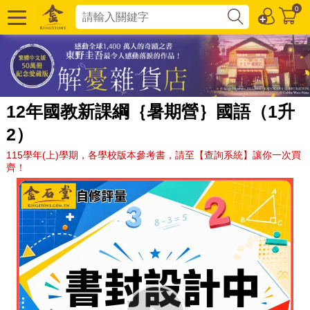
0
12年國教新課綱｛暑期營｝國語（1升
2）
115學年(上)學期，各學校版本參考書，請至【查詢系統】讓你一次買
齊！