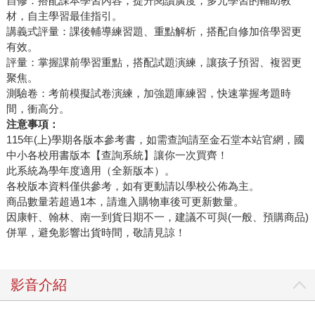
自修：搭配課本學習內容，提升閱讀廣度，多元學習的輔助教
材，自主學習最佳指引。
講義式評量：課後輔導練習題、重點解析，搭配自修加倍學習更
有效。
評量：掌握課前學習重點，搭配試題演練，讓孩子預習、複習更
聚焦。
測驗卷：考前模擬試卷演練，加強題庫練習，快速掌握考題時
間，衝高分。
注意事項：
115年(上)學期各版本參考書，如需查詢請至金石堂本站官網，國
中小各校用書版本【查詢系統】讓你一次買齊！
此系統為學年度適用（全新版本）。
各校版本資料僅供參考，如有更動請以學校公佈為主。
商品數量若超過1本，請進入購物車後可更新數量。
因康軒、翰林、南一到貨日期不一，建議不可與(一般、預購商品)
併單，避免影響出貨時間，敬請見諒！
影音介紹