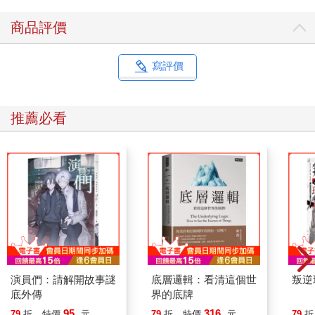
商品評價
寫評價
推薦必看
演員們：請解開故事謎
底層邏輯：看清這個世
叛逆
底外傳
界的底牌
95
316
79
折
特價
元
79
折
特價
元
79
折