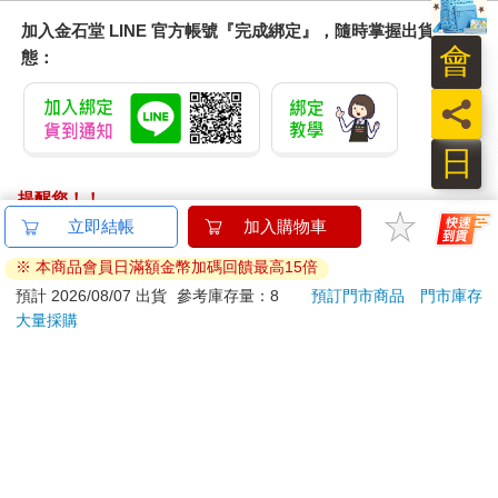
加入金石堂 LINE 官方帳號『完成綁定』，隨時掌握出貨動
會
態：
員
日
提醒您！！
金石堂及銀行均不會請您操作ATM! 如接獲電話要求您前往
ATM提款機，請不要聽從指示，以免受騙上當！
退換貨須知：
**提醒您，鑑賞期不等於試用期，退回商品須為全新狀態**
依據「消費者保護法」第19條及行政院消費者保護處公告之
「通訊交易解除權合理例外情事適用準則」，以下商品購買
後，除商品本身有瑕疵外，將不提供7天的猶豫期：
易於腐敗、保存期限較短或解約時即將逾期。（如：生
鮮食品）
依消費者要求所為之客製化給付。（客製化商品）