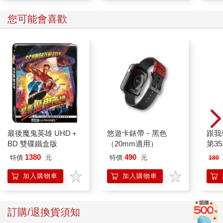
您可能會喜歡
最後魔鬼英雄 UHD＋
悠遊卡錶帶－黑色
跟我
BD 雙碟鐵盒版
（20mm適用）
第35
1380
490
特價
元
特價
元
180
加入購物車
加入購物車
訂購/退換貨須知