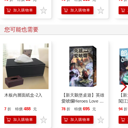
加入購物車
加入購物車
您可能也需要
木板內層面紙盒-2入
【新天鵝堡桌遊】英雄
【新
愛唬爛Heroes Love to
闖江湖
Lie/桌上遊戲
上遊
488
695
7
折
特價
元
78
折
特價
元
94
折
加入購物車
加入購物車