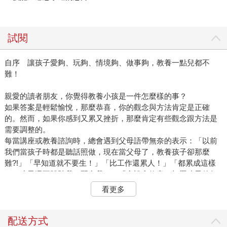
試閱
自序 讓孩子愛夠、玩夠、情境夠、做事夠，教養一點兒都不
難！
親愛的讀者朋友，你覺得教養小孩是一件怎麼樣的事？
如果答案是輕鬆愉悅，那麼恭喜，你的觀念與方法肯定是正確
的。然而，如果你感到又累又挫折，那麼肯定有些觀念跟方法是
需要調整的。
每當講座或教養諮詢時，總會遇到父母語帶無奈的表示：「以前
我們當孩子時都是聽話照做，現在當父母了，教養孩子卻那麼
難?!」「早知道就不要生！」「比工作還累人！」「都累成這樣
了，孩子還不體貼我、配合我？」「愈說愈故意，打罵孩子的行
為非但沒改變，跟我的關係還愈來愈遠，會頂嘴、還會翻我白
看更多
眼……讓我充滿挫折感啊！」
或許這也反映了多數父母的心聲，過去父母生得多，沒有太多的
管教問題，而現代人生得少，管教的問題卻層出不窮。這教養難
配送方式