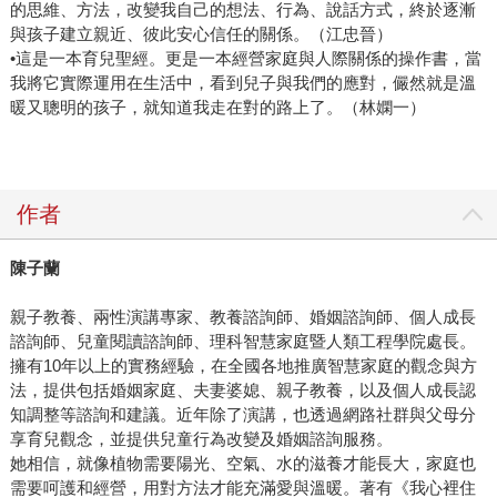
的思維、方法，改變我自己的想法、行為、說話方式，終於逐漸
與孩子建立親近、彼此安心信任的關係。（江忠晉）
•這是一本育兒聖經。更是一本經營家庭與人際關係的操作書，當
我將它實際運用在生活中，看到兒子與我們的應對，儼然就是溫
暖又聰明的孩子，就知道我走在對的路上了。（林嫻一）
作者
陳子蘭
親子教養、兩性演講專家、教養諮詢師、婚姻諮詢師、個人成長
諮詢師、兒童閱讀諮詢師、理科智慧家庭暨人類工程學院處長。
擁有10年以上的實務經驗，在全國各地推廣智慧家庭的觀念與方
法，提供包括婚姻家庭、夫妻婆媳、親子教養，以及個人成長認
知調整等諮詢和建議。近年除了演講，也透過網路社群與父母分
享育兒觀念，並提供兒童行為改變及婚姻諮詢服務。
她相信，就像植物需要陽光、空氣、水的滋養才能長大，家庭也
需要呵護和經營，用對方法才能充滿愛與溫暖。著有《我心裡住