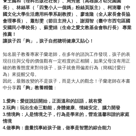
★王國和（理科出版社社長）、周秀慧（高雄振才幼兒園園
長）、林絲草（「四隻小人一個媽」粉絲頁版主）、柯澍馨（中
國文化大學生活應用科學系副教授）、廖進隆（全人家長會長協
會理事長）、蕭彤雯（節目主持人）、謝淵智（臺中市西屯區國
安國民小學校長）、蘇雯娟（生命之愛文教基金會執行長）
專業
推薦！
讓孩子四「夠」，孩子自然聰明健康又貼心！
知名親子教養專家子蘭老師，在多年的諮詢工作發現，孩子的表
現往往與父母的價值觀有一定程度的正相關，如果父母沒有用正
確的教養態度來對待孩子，孩子就會用偏差行為（簡稱討愛行
為）來提醒父母。
因此，最難改變的不是孩子，而是大人的觀念！子蘭老師在本書
中分享
四「夠」
教養精髓
：
1.
愛夠：愛從說話開始，正面溫和的話語，就有愛
2.
玩夠：玩出生命三動能，身體健康、情緒安定、腦力開發
3.
情境夠：人是情境之子，行為是學來的，營造溫馨和諧的家庭
情境
4.
做事夠：盡量找事給孩子做，做事是智慧的綜合能力