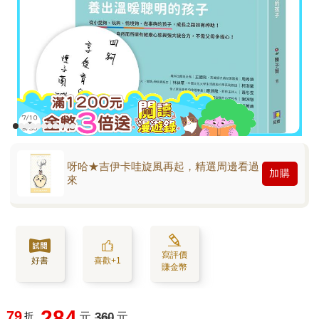
呀哈★吉伊卡哇旋風再起，精選周邊看過
加購
來
寫評價
好書
喜歡+1
賺金幣
284
79
折
元
360
元