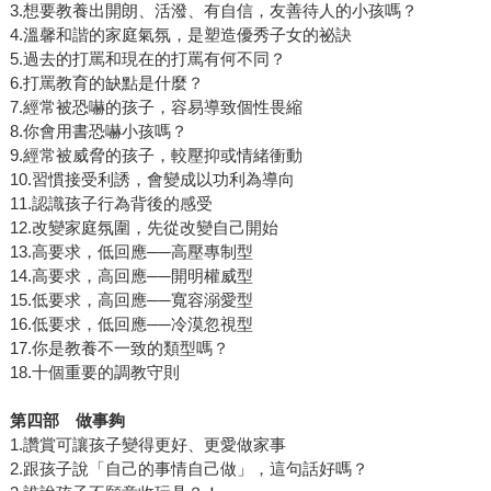
3.想要教養出開朗、活潑、有自信，友善待人的小孩嗎？
4.溫馨和諧的家庭氣氛，是塑造優秀子女的祕訣
5.過去的打罵和現在的打罵有何不同？
6.打罵教育的缺點是什麼？
7.經常被恐嚇的孩子，容易導致個性畏縮
8.你會用書恐嚇小孩嗎？
9.經常被威脅的孩子，較壓抑或情緒衝動
10.習慣接受利誘，會變成以功利為導向
11.認識孩子行為背後的感受
12.改變家庭氛圍，先從改變自己開始
13.高要求，低回應──高壓專制型
14.高要求，高回應──開明權威型
15.低要求，高回應──寬容溺愛型
16.低要求，低回應──冷漠忽視型
17.你是教養不一致的類型嗎？
18.十個重要的調教守則
第四部 做事夠
1.讚賞可讓孩子變得更好、更愛做家事
2.跟孩子說「自己的事情自己做」，這句話好嗎？