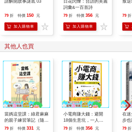
請解開故事謎底 03
日花閃爍：台語的美麗
叛逆
這也是「愛」！
詞彙&一百首詩
但如果孩子不感到餓，而父母要求一定要吃時，這就不是愛了。
150
356
79
折
特價
元
79
折
特價
元
79
折
別假愛之名，行宰制孩子之實
「你給孩子的愛，對了嗎？」是一個能夠幫助父母思考教養核心
加入購物車
加入購物車
的根本問題。
父母總認為自己為孩子做牛做馬，為孩子的生活大小事忙碌，過
著每天繞著以孩子為中心團團轉的生活，到頭來卻讓孩子抱怨父
其他人也買
母管太多，孩子也沒有因為父母為自己做那麼多事而更感謝父母
或愛父母，甚至是，父母做愈多，孩子的內心居然還感受匱乏？
這往往也是父母陷入挫折的困惑點，不懂到底哪裡做錯了。
其實，錯不在於父母為孩子的辛苦忙碌，而是愛的方式給搞錯
了。
「媽媽愛你，所以外套要穿上，才不會生病感冒。
媽媽愛你，飯要吃完，才會長高長大。
媽媽就是因為愛你，所以才會罵你、打你。
媽媽就是因為愛你，所以才會對你生氣。」
當媽這堂課：綠君麻麻
小電商賺大錢：避開
在迷
這樣的愛，是愛嗎？還是為了父母自己的方便？
的親子練習筆記（隨書
18個生意坑，一人創
步也
別成了假愛之名，行宰制孩子之實。
附贈「計畫控媽媽的超
業也能賺千萬（限量親
熊貓
331
356
79
折
特價
元
79
折
特價
元
79
折