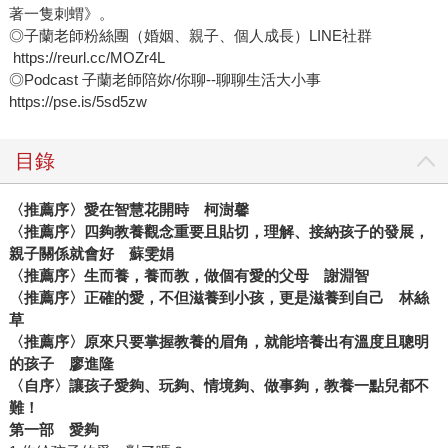
著一隻刺蝟》。
◎子蘭老師粉絲團（婚姻、親子、個人成長）LINE社群
https://reurl.cc/MOZr4L
◎Podcast 子蘭老師陪妳/你聊--聊聊生活大小事
https://pse.is/5sd5zw
目錄
〈推薦序〉愛在智慧花開時 柯澍馨
〈推薦序〉四夠教養觀念重要且貼切，理解、接納孩子的發展，
親子關係就會好 蘇雯娟
〈推薦序〉生而養，養而教，做個有愛的父母 謝淵智
〈推薦序〉正確的愛，不但滋養到小孩，更是滋養到自己 林絲
草
〈推薦序〉原來只要掌握教養的眉角，就能培養出有溫度且聰明
的孩子 廖進隆
〈自序〉讓孩子愛夠、玩夠、情境夠、做事夠，教養一點兒都不
難！
第一部 愛夠