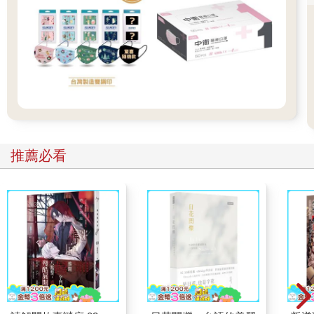
媽媽說：「再多吃一點！」
小女孩：「我不要，我吃不下了。」
媽媽：「你不多吃一點，我要生氣了喔！」
小女孩又回：「我不想吃了啦！」
媽媽又說：「你再吃一點，等等才可以吃餅乾。」
小女孩還是搖頭說不要。
媽媽接著說：「你不吃，那等下不能吃零食！」（威脅口氣）
小女孩哭了。
坐在後排座位的我，心想著，媽媽為孩子準備點心是愛，希望孩
推薦必看
子能吃多一點才有營養也是愛，但聽著小女孩的啜泣聲以及媽媽
繼續的叨唸聲：「哭什麼哭！嘴巴給我閉起來！」「你再哭試
試！」當下，我還真有股衝動想提醒媽媽：「你給孩子的愛，給
對了嗎？」
要求小女孩再多吃一點，這並不是愛，反而會把媽媽愛孩子準備
餐點的愛心給抹殺掉了，並且徒增親子關係間的壓力。
當小女孩感到肚子餓時說：「媽媽，我餓了！」
媽媽回：「你餓了啊！媽媽有準備你最愛吃的點心哦！」
這就是「愛」！
如果小女孩表示：「我吃飽了，吃不下了！」
媽媽說：「好哦，那我們先收起來，等你餓了，想吃再吃！」