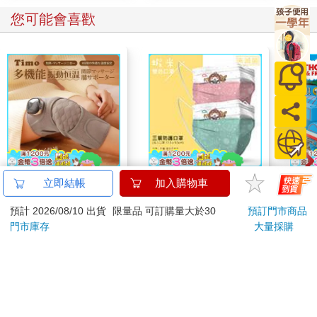
您可能會喜歡
【Timo】多功能震動
雙色蝦米_三層防護口
Thom
立即結帳
加入購物車
恆溫關節按摩 (膝蓋/
罩（2入）
Hide 
預計 2026/08/10 出貨
限量品 可訂購量大於30
預訂門市商品
肩/手肘通用) 無線充電
flap 
690
35
特價
元
特價
元
9
折
1290
加熱護膝 智能震動護
門市庫存
大量採購
膝熱敷 【單入組】
加入購物車
加入購物車
訂購/退換貨須知