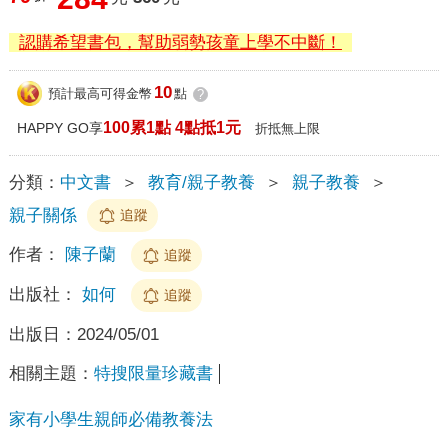
認購希望書包，幫助弱勢孩童上學不中斷！
10
預計最高可得金幣
點
?
100累1點 4點抵1元
HAPPY GO享
折抵無上限
分類：
中文書
＞
教育/親子教養
＞
親子教養
＞
親子關係
追蹤
作者：
陳子蘭
追蹤
出版社：
如何
追蹤
出版日：
2024/05/01
相關主題：
特搜限量珍藏書
家有小學生親師必備教養法