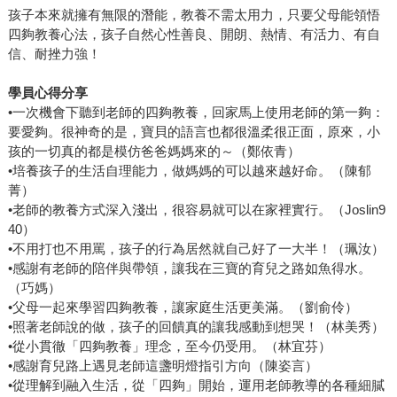
孩子本來就擁有無限的潛能，教養不需太用力，只要父母能領悟
四夠教養心法，孩子自然心性善良、開朗、熱情、有活力、有自
信、耐挫力強！
學員心得分享
•一次機會下聽到老師的四夠教養，回家馬上使用老師的第一夠：
要愛夠。很神奇的是，寶貝的語言也都很溫柔很正面，原來，小
孩的一切真的都是模仿爸爸媽媽來的～（鄭依青）
•培養孩子的生活自理能力，做媽媽的可以越來越好命。（陳郁
菁）
•老師的教養方式深入淺出，很容易就可以在家裡實行。（Joslin9
40）
•不用打也不用罵，孩子的行為居然就自己好了一大半！（珮汝）
•感謝有老師的陪伴與帶領，讓我在三寶的育兒之路如魚得水。
（巧媽）
•父母一起來學習四夠教養，讓家庭生活更美滿。（劉俞伶）
•照著老師說的做，孩子的回饋真的讓我感動到想哭！（林美秀）
•從小貫徹「四夠教養」理念，至今仍受用。（林宜芬）
•感謝育兒路上遇見老師這盞明燈指引方向（陳姿言）
•從理解到融入生活，從「四夠」開始，運用老師教導的各種細膩