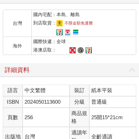
的背後原因，是許多面向所造成，絕非單一問題。然而，解決問
題的首要之務，是找出問題所在，才能真正的改善問題，這也是
國內宅配：本島、離島
我寫這本書來跟現代父母探討的主要原因。
我有幸遇見理科出版社社長王國和教授，當年他提出「孩子應該
到店取貨：
台灣
不限金額免運費
這樣教」的「四夠教養法」，提醒現代父母「孩子生得少，更要
教得好；要教好孩子，先學不要教」。乍聽之下，這「不要教」
國際快遞：全球
可真的是玄之又玄！原意是指每個孩子本來就好好的，只要適時
海外
適性地正確引導即可，但現代父母太過用力的「教」而扭曲了
港澳店取：
「教」的本意，反而把孩子給教壞了；這也並非要父母從此放任
孩子不管，而是提醒父母是否教養過度而不自知！
詳細資料
當被問到育兒教養之路太難、不知道該怎麼辦時，我總會說：
「教養挫折，正是刺激父母觀念再升級的最佳時機！」當面對孩
子做出不當行為、愈說愈故意時，除了是好好說、苦苦哀求、抱
語言
中文繁體
裝訂
紙本平裝
著歇斯底里的情緒怒罵孩子之外，或許可以思考其他的教養方
法，一切都有方法，父母也總願意學習往更精進的育兒道路前
ISBN
2024050113600
分級
普通級
進。
我從事教養諮詢十多年來領悟到，行為的背後來自內心感受，感
商品規
頁數
256
25開15*21cm
受好行為表現就好，如果孩子出現偏差行為，父母需先關注孩子
格
的內心，是否某些內心需求沒得到滿足，而導致欲求不滿，變成
以自我為中心的性格或所謂的攻擊行為；感受好壞跟情境的互動
適讀年
出版地
台灣
全齡適讀
有很大的關係。