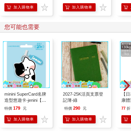
實用生活學習表單」別
簽版）
程2
當愛的觀念正確，才能輕輕鬆鬆享受與孩子之間的樂趣；觀念錯
冊）
加入購物車
加入購物車
了，愛就消失了，方法錯了，就容易造成親子關係的緊繃。
您可能也需要
minini SuperCard名牌
2027-25K活頁支票登
【日
造型悠遊卡-jenini【受
記簿-綠
康體
託代銷】
灰色(
179
290
特價
元
特價
元
77
折
加入購物車
加入購物車