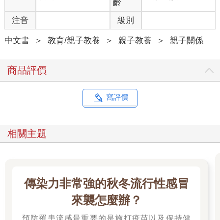
齡
意思是說，一個孩子與父母間關係好壞的情境，會影響孩子的內
注音
級別
心感受，如果父母跟孩子的互動關係不佳，那麼，孩子就可能產
生偏差行為來引起父母的關注（簡稱為討愛行為）。也就是我在
中文書
＞
教育/親子教養
＞
親子教養
＞
親子關係
教養諮詢或親子講座當中經常提到的：「父母學習正確的教養態
度來對待孩子；而孩子用偏差行為來提醒父母改變教養態度。」
這是一個相對應的關係。
商品評價
猶記多年前一場幼兒園活動的延誤，造成講座的時間壓縮，只能
給我三十分鐘分享「四夠教養」。講座結束卻獲得滿堂彩，一位
家長有感而發地表示，雖然時間太短，但講座內容實在太精采，
寫評價
只要能領悟這四夠教養心法，教養孩子就不難！
如果你正為教養孩子而困惑不已，那麼也許可以在這裡找到答
案。也不一定要全相信書中的任何觀念或方法，但你可以試一
相關主題
試，試著把它融入你的親子關係中，如果孩子的行為真的有改
善，那才是最重要的開始。如果教養讓你感到無力或無助感，那
麼肯定是有某個環節出了問題，把它找出來，然後修正。
孩子具有無限的潛能，不論身心機能還是能力，均優於大人。然
傳染力非常強的秋冬流行性感冒
而，孩子優秀與否，關乎父母的觀念與方法。所以，親愛的父母
們，我們一起來學習教養孩子的基礎核心觀念：四夠教養：愛
來襲怎麼辦？
夠、玩夠、情境夠、做事夠。
愛夠—愛從說話開始，正面溫和的話語，就有愛
預防罹患流感最重要的是施打疫苗以及保持健