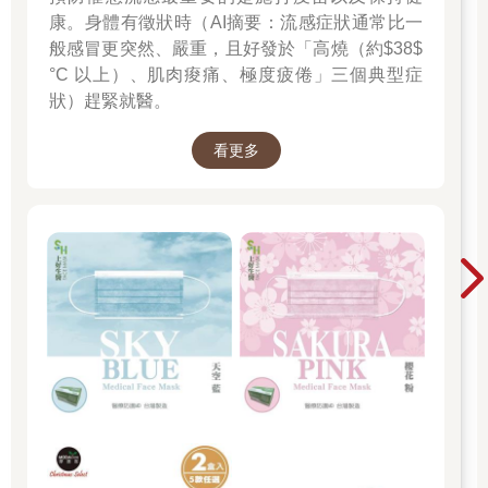
玩夠—玩出生命三動能，身體健康、情緒安定、腦力開發
康。身體有徵狀時（AI摘要：流感症狀通常比一
情境夠—人是情境之子，行為是學習來的，營造溫馨和諧的家庭
般感冒更突然、嚴重，且好發於「高燒（約$38$
情境
°C 以上）、肌肉痠痛、極度疲倦」三個典型症
做事夠—盡量找事給孩子做，做事是智慧的綜合能力
狀）趕緊就醫。
有緣出版王國和教授一生推廣的教養核心思想「四夠教養法」，
看更多
我的內心是感動的，是喜悅的，是興奮的，更是感激的！
到底教養難不難？
到底管教孩子有什麼撇步？
到底眉角又是在哪裡呢？
我們就從這本書開始吧！
童年快樂，一生都會快樂，因為起點決定了終點。
1.你給孩子的愛，對了嗎？
每次只要天氣降溫，「有一種冷叫作媽媽覺得孩子冷」的梗圖就
會在社群上被轉傳。這個讓年輕人會心一笑的幽默，充分顯示出
愛的課題。
某次搭高鐵前往高雄親子講座，途中我閉目養神，隱約地聽到前
座乘客的說話聲音，媽媽與小女孩的對話吸引了我的注意。
小女孩：「我吃飽了。」