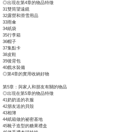
◎出現在第4章的物品特徵
31雙筒望遠鏡
32露營和滑雪用品
33雨傘
34紙袋
35行李箱
36帽子
37集點卡
38皮鞋
39後背包
40戲水裝備
◎第4章的實用收納好物
第5章：與家人和朋友有關的物品
◎出現在第5章的物品特徵
41奶奶送的衣服
42朋友送的貝殼
43相簿
44紙箱做的祕密基地
45靴子造型的糖果禮盒