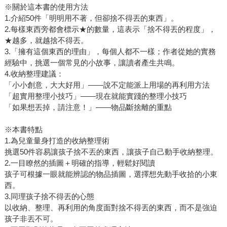
※關於這本書的使用方法
1.介紹50件「明明用不著，但卻捨不得丟的東西」。
2.每樣東西旁都會標示★的數量，這表示「捨不得丟的程度」，
★越多，就越捨不得丟。
3.「擁有這個東西的理由」，每個人都不一樣；作者從她的實務
經驗中，挑選一個常見的小故事，讓讀者產生共鳴。
4.收納整理建議：
「小小創意，大大好用」——說不定能派上用場的再利用方法
「超實用整理小技巧」——現在就能實踐的整理小技巧
「如果想丟掉，請注意！」——物品斷捨離的重點
※本書特點
1.為兒童量身打造的收納整理術
挑選50件容易讓孩子捨不丟的東西，讓孩子自己動手收納整理。
2.一目瞭然的插圖＋明確的指導，輕鬆好閱讀
孩子可根據一眼就能辨認的物品插圖，選擇想先動手收拾的小東
西。
3.同理孩子捨不得丟的心態
以收納、整理、再利用的角度面對捨不得丟的東西，而不是強迫
孩子非丟不可。