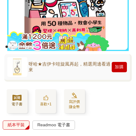
呀哈★吉伊卡哇旋風再起，精選周邊看過
加購
來
寫評價
電子書
喜歡+1
賺金幣
紙本平裝
Readmoo 電子書