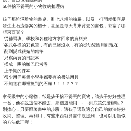
50件捨不得丟的小物收納整理術
孩子那堆滿雜物的書桌、亂七八糟的抽屜，以及一打開就很容易
發生土石流慘案的櫃子，甚至是每天背來背去的書包，都塞了哪
些東西呢？
˙從補習班、學校和各種地方拿回來的資料夾
˙各式各樣的彩色筆，有的已經沒水，有的從幼兒園用到現在
˙削到變成很短的鉛筆
˙只寫兩頁的日記本
˙揉成一團的皺巴巴考卷
˙上學期的課本
˙很少用但每個小學生都要有的書法用具
˙不知道在哪裡撿到的石頭！！！？？？
家長眼中的小廢物，卻是孩子捨不得丟的寶物，請孩子好好整理
一番，他卻說這個不能丟、那個還能用—-—-到底該怎麼辦呢？
別擔心，只要跟著書中的步驟，讓孩子選取適合自己的做法好好
收納、整理、再利用，有些東西就算書中沒提到，也可以用類似
的方法處理喔！