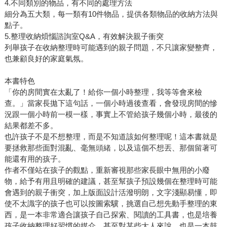
4.不同類別的物品，有不同的處理方法
細分為五大類，每一類有10件物品，提供各類物品的收納方法與
點子。
5.整理收納煩惱諮詢室Q&A，有效解決親子衝突
列舉孩子在收納整理時可能遇到的親子問題，不只讓家變整齊，
也兼顧良好的家庭氣氛。
本書特色
「你的房間實在太亂了！給你一個小時整理，我等等會來檢
查。」當家長拋下這句話，一個小時過後查看，會發現房間的慘
況跟一個小時前一模一樣，事實上不管給孩子幾個小時，最後的
結果都差不多。
也許孩子不是不想整理，而是不知道該如何整理呢！這本書就是
要拯救那些面對混亂、毫無頭緒，以及這個不想丟、那個留著可
能還有用的孩子。
作者不僅站在孩子的觀點，重新審視那些家長眼中無用的小廢
物，給予有用且明確的建議，甚至幫孩子預設幾個在整理時可能
會遇到的親子衝突，加上版面設計活潑明朗，文字淺顯易懂，即
使不太識字的孩子也可以按圖索驥，挑選自己想先動手整理的東
西，是一本非常適合讓孩子自己探索、閱讀的工具書，也是培養
孩子收納整理好習慣的媒介，甚至對某些大人來說，也是一本鼓