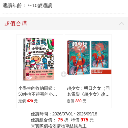
適讀年齡：
7~10歲適讀
超值合購
小學生的收納圖鑑：
超少女：明日之女（同
50件捨不得丟的小物
名電影《超少女》改編
整理術
原著，隨書附封面海
定價
420
元
定價
880
元
報）
優惠時間：2026/07/01 ~2026/09/18
優惠組合價：
75
折
特價
975
元
※實際價格依購物車結帳為主