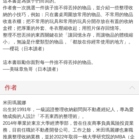
這本書是為孩子們而寫的。
作者會一次挑選一件孩子捨不得丟掉的物品，並介紹一些整理收
納的小技巧，例如：只在書桌周圍放常用的物品、不常用的物品
收進衣櫃；把不常用的玩具和常用的玩具分開存放在有蓋的收納
盒裡；把厚重的外套、冬衣壓縮收起；用照片保存回憶等。
整理不想丟掉的東西關鍵在於「讓回憶永存，而讓物品的體積縮
小」，無論是什麼類型的物品，「都放在你經常使用的地方」。
──櫻花（日本讀者）
這本書鼓勵你面對每一件捨不得丟掉的物品。
──美味章魚哥（日本讀者）
作者
米田瑪麗娜
出生於1991年，一級認證整理收納顧問與不動產經紀人，專為愛
物成痴的人設計「不丟東西的整理術」。
2014年畢業於東京大學經濟學部，曾在住友商事負責風險投資業
務，目前任職於不動產開發公司。工作之餘，米田瑪麗娜也兼職
推廣整理收納業務，並於2022年取得一橋大學研究院的MBA（企