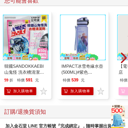
您可能會喜歡
韓國SANDOKKAEBI
IMPACT冰雪奇緣水壺
【電
山鬼怪 洗衣槽清潔劑
(500ML)#紫色
店
450公克-10包組
IMDSB01PL
591
539
59
折
特價
元
特價
元
特價
加入購物車
加入購物車
訂購/退換貨須知
加入金石堂 LINE 官方帳號『完成綁定』，隨時掌握出貨動