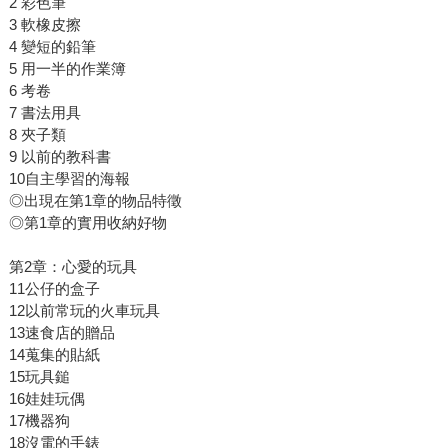
2 彩色筆
3 軟橡皮擦
4 變短的鉛筆
5 用一半的作業簿
6 考卷
7 書法用具
8 夾子類
9 以前的教科書
10自主學習的海報
◎出現在第1章的物品特徵
◎第1章的實用收納好物
第2章：心愛的玩具
11公仔的盒子
12以前常玩的火車玩具
13速食店的贈品
14蒐集的貼紙
15玩具鎚
16娃娃玩偶
17機器狗
18沒電的手錶