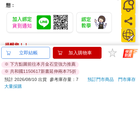
態：
提醒您！！
金石堂及銀行均不會請您操作ATM! 如接獲電話要求您前往
立即結帳
加入購物車
ATM提款機，請不要聽從指示，以免受騙上當！
※ 下方點圖前往本月金石堂強力推薦
※ 共和國1150617新書延伸兩本75折
退換貨須知：
**提醒您，鑑賞期不等於試用期，退回商品須為全新狀態**
預計 2026/08/10 出貨
參考庫存量：7
預訂門市商品
門市庫存
大量採購
依據「消費者保護法」第19條及行政院消費者保護處公告之
「通訊交易解除權合理例外情事適用準則」，以下商品購買
後，除商品本身有瑕疵外，將不提供7天的猶豫期：
易於腐敗、保存期限較短或解約時即將逾期。（如：生
鮮食品）
依消費者要求所為之客製化給付。（客製化商品）
報紙、期刊或雜誌。（含MOOK、外文雜誌）
經消費者拆封之影音商品或電腦軟體。