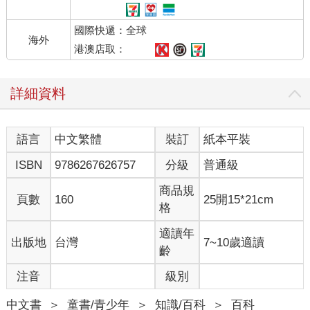
國際快遞：全球
海外
港澳店取：
詳細資料
語言
中文繁體
裝訂
紙本平裝
ISBN
9786267626757
分級
普通級
商品規
頁數
160
25開15*21cm
格
適讀年
出版地
台灣
7~10歲適讀
齡
注音
級別
中文書
＞
童書/青少年
＞
知識/百科
＞
百科