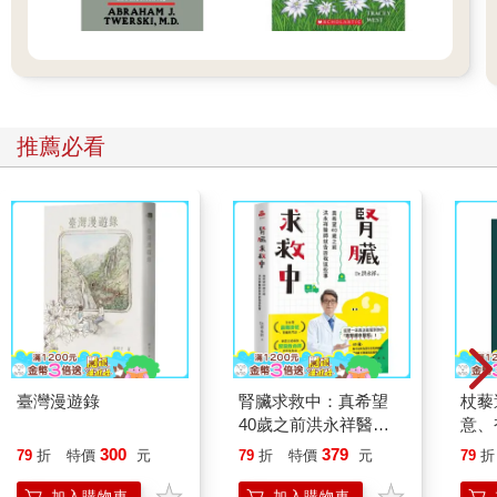
推薦必看
臺灣漫遊錄
腎臟求救中：真希望
杖藜
40歲之前洪永祥醫師
意、
就告訴我這些事
恭談
300
379
79
折
特價
元
79
折
特價
元
79
折
想
加入購物車
加入購物車