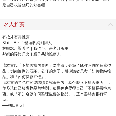
勵自己收拾殘局的好書喔！
名人推薦
有捨才有得推薦
Blair｜ReLife整理收納創辦人
林暘斌、梁芳瑜｜我們不只是老師版主
邦媽的浮誇貝比｜親子共讀推廣人
這本書以「不想丟掉的東西」為主題，介紹了50件不同的日常物
品，例如撿到的石頭、公仔的盒子，引導讀者思考「如何收納物
品」和「如何保存回憶」。
這本書的特色在於能讓讀者試著思考「為什麼捨不得丟東西」，
並發現自己珍惜物品的準則，如果你也覺得自己「不擅長丟掉東
西」或「不知道該如何整理重要的物品」，這本書將會很有幫
助。
──朝日新聞