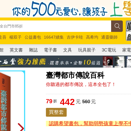
圭吾
楊双子
公益書包
16647續集
吉伊卡哇
高希均
通靈藥師
路邊攤新作
馬斯克
玩具總動員5
超慢跑
館
英文書
雜誌
電子書
文具
玩具親子
3C電玩
家
臺灣都市傳說百科
你聽過的都市傳說，這本全包了！
442
79
折
元
560
元
買整套
認購希望書包，幫助弱勢孩童上學不