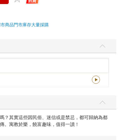
門市商品
門市庫存
大量採購
嗎？其實這些因民俗、迷信或是禁忌，都可歸納為都
傳。寓教於樂，饒富趣味，值得一讀！