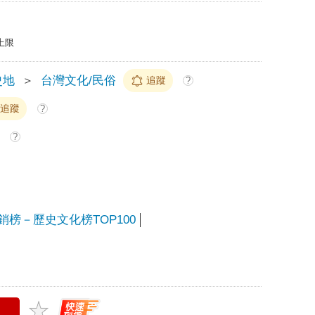
上限
史地
＞
台灣文化/民俗
追蹤
?
追蹤
?
?
暢銷榜－歷史文化榜TOP100