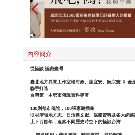
內容簡介
從怪談 認識臺灣
臺北地方異聞工作室楊海彥、謝宜安、阮宗憲 Ｘ 
聯手打造
台灣第一本都市傳說百科專著
100則都市傳說，100張專屬插畫
取材清領地方志、日治舊文獻、媒體資料及各大網路
上下百餘年，追索不同歷史時空下的怪談台灣
－ 雙色印刷・穿線膠裝｜精美質感、易於翻讀