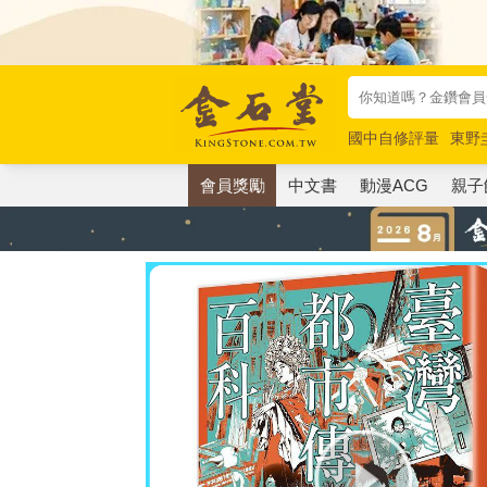
國中自修評量
東野
唯紅花綻放
奧德賽
會員獎勵
中文書
動漫ACG
親子