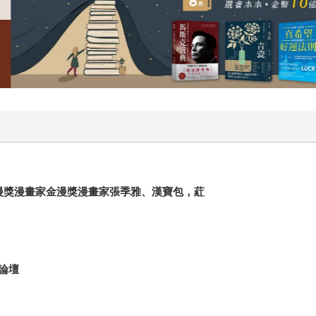
金漫獎漫畫家金漫獎漫畫家張季雅、漢寶包，葒
論壇