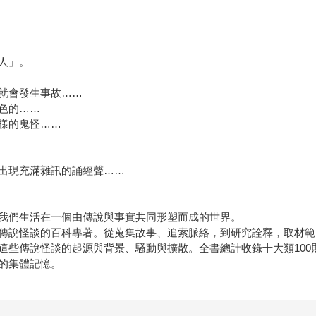
人」。
就會發生事故……
色的……
樣的鬼怪……
出現充滿雜訊的誦經聲……
我們生活在一個由傳說與事實共同形塑而成的世界。
傳說怪談的百科專著。從蒐集故事、追索脈絡，到研究詮釋，取材範
這些傳說怪談的起源與背景、騷動與擴散。全書總計收錄十大類100
的集體記憶。