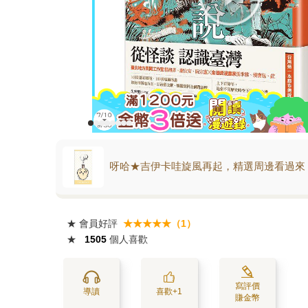
呀哈★吉伊卡哇旋風再起，精選周邊看過來
★
會員好評
★★★★★（1）
★
1505
個人喜歡
寫評價
導讀
喜歡+1
賺金幣