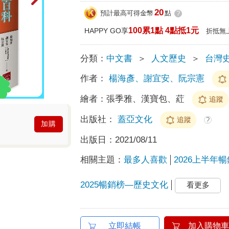
20
預計最高可得金幣
點
?
100累1點 4點抵1元
HAPPY GO享
折抵無
分類：
中文書
＞
人文歷史
＞
台灣
作者：
楊海彥、謝宜安、阮宗憲
繪者：
張季雅、漢寶包、葒
追蹤
出版社：
蓋亞文化
追蹤
?
加購
出版日：
2021/08/11
相關主題：
最多人喜歡
2026上半年
2025暢銷榜—歷史文化
看更多
立即結帳
加入購物車