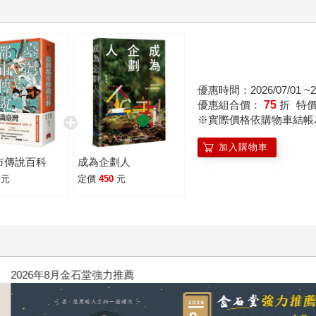
優惠時間：2026/07/01 ~20
優惠組合價：
75
折
特
※實際價格依購物車結帳
加入購物車
市傳說百科
成為企劃人
元
定價
450
元
年8月金石堂強力推薦