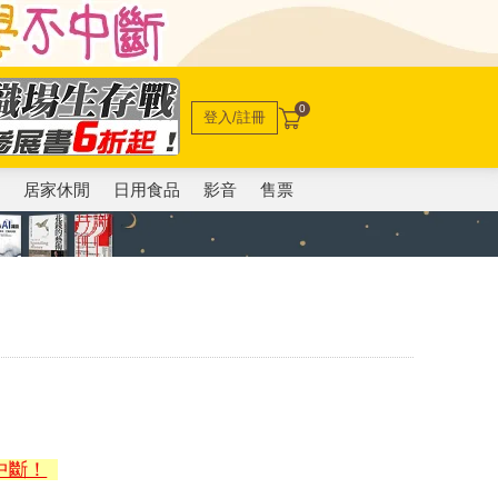
0
登入/註冊
電
居家休閒
日用食品
影音
售票
中斷！