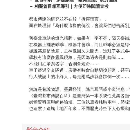
－ 相關篇目相互導引｜方便即時閱讀查考
都市傳說的研究並不在於「拆穿謊言」，
而在於理解「為什麼這樣的傳說，會讓我們想告訴別
舊臺北車站的燈光招牌，如果有一字不亮，隔天臺鐵
在機器上擺放乖乖，機器才會乖，而且乖乖必須是綠
據說某廟是陰廟，主神像因久未開光，進駐了各式各
學校有這麼多靈異現象，是因為過去是亂葬崗……
不能用紅筆寫名字，否則會短命⋯⋯
車子經過辛亥隧道，廣播有時會自動切換頻道，甚至
行人號誌上的小綠人，每走兩萬步就會跌倒一次……
無論是巷說物語、靈異怪談、謠言耳語或小道消息，
《臺灣都市傳說百科》是臺灣第一本系統性蒐集各類
媒體資料庫與網路論壇。三位執筆者耗時兩年，爬梳
也追索了這塊土地百年來，不同歷史時空下人心擾動