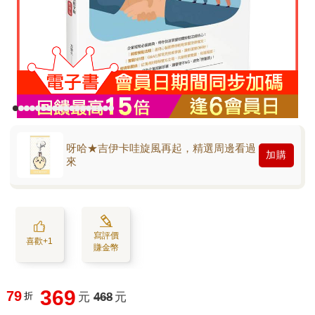
呀哈★吉伊卡哇旋風再起，精選周邊看過
加購
來
寫評價
喜歡+1
賺金幣
369
79
折
元
468
元