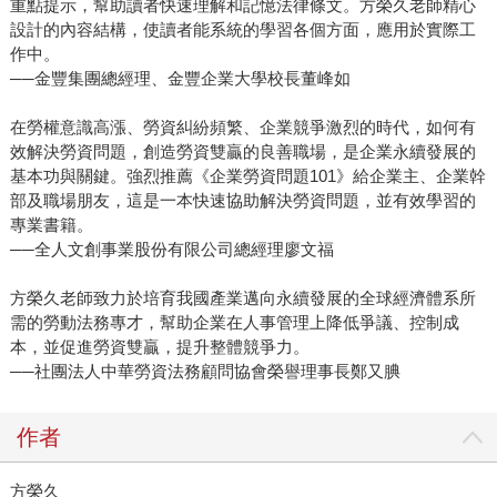
重點提示，幫助讀者快速理解和記憶法律條文。方榮久老師精心
設計的內容結構，使讀者能系統的學習各個方面，應用於實際工
作中。
──金豐集團總經理、金豐企業大學校長董峰如
在勞權意識高漲、勞資糾紛頻繁、企業競爭激烈的時代，如何有
效解決勞資問題，創造勞資雙贏的良善職場，是企業永續發展的
基本功與關鍵。強烈推薦《企業勞資問題101》給企業主、企業幹
部及職場朋友，這是一本快速協助解決勞資問題，並有效學習的
專業書籍。
──全人文創事業股份有限公司總經理廖文福
方榮久老師致力於培育我國產業邁向永續發展的全球經濟體系所
需的勞動法務專才，幫助企業在人事管理上降低爭議、控制成
本，並促進勞資雙贏，提升整體競爭力。
──社團法人中華勞資法務顧問協會榮譽理事長鄭又腆
作者
方榮久