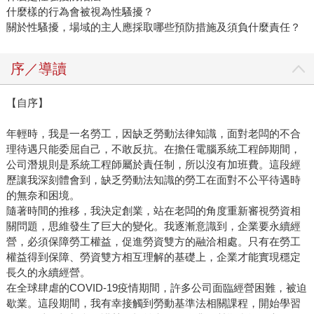
什麼樣的行為會被視為性騷擾？
關於性騷擾，場域的主人應採取哪些預防措施及須負什麼責任？
序／導讀
【自序】
年輕時，我是一名勞工，因缺乏勞動法律知識，面對老闆的不合
理待遇只能委屈自己，不敢反抗。在擔任電腦系統工程師期間，
公司潛規則是系統工程師屬於責任制，所以沒有加班費。這段經
歷讓我深刻體會到，缺乏勞動法知識的勞工在面對不公平待遇時
的無奈和困境。
隨著時間的推移，我決定創業，站在老闆的角度重新審視勞資相
關問題，思維發生了巨大的變化。我逐漸意識到，企業要永續經
營，必須保障勞工權益，促進勞資雙方的融洽相處。只有在勞工
權益得到保障、勞資雙方相互理解的基礎上，企業才能實現穩定
長久的永續經營。
在全球肆虐的COVID-19疫情期間，許多公司面臨經營困難，被迫
歇業。這段期間，我有幸接觸到勞動基準法相關課程，開始學習