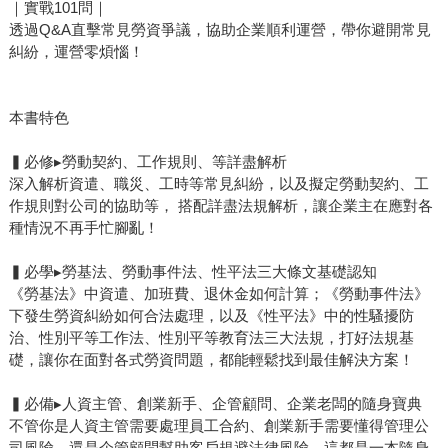
｜實戰101問｜
透過Q&A直擊常見勞資爭議，協助企業順利運營，帶你避開常見
糾紛，運營零煩惱！
本書特色
▍必修▸勞動契約、工作規則、等詳盡解析
深入解析資遣、職災、工時等常見糾紛，以及擬定勞動契約、工
作規則對公司的協助等， 搭配詳盡法規解析，讓企業主在應對各
種情況不再手忙腳亂！
▍必學▸勞基法、勞動事件法、性平法三大條文基礎認知
《勞基法》中資遣、加班費、退休金如何計算；《勞動事件法》
下發生勞資糾紛如何合法處理，以及《性平法》中的性騷擾防
治、性別平等工作法、性別平等教育法三大法規，打好法規基
礎，讓你在面對各式勞資問題，都能輕鬆找到最佳解決方案！
▍必備▸人資主管、創業新手、企管顧問、企業老闆的隨身寶典
不管你是人資主管需要處理員工合約、創業新手需要懂得管理公
司風險，還是企管顧問幫助客戶規避法律風險，這都是一本隨身