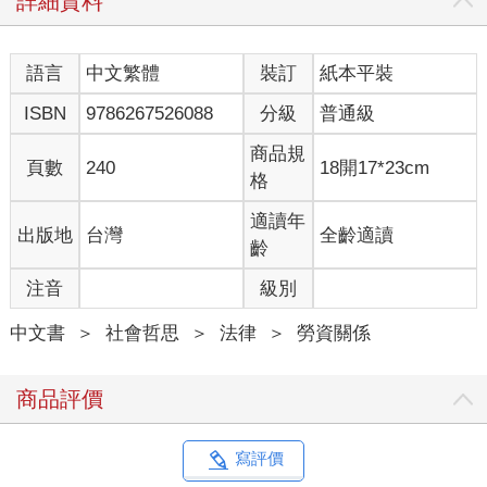
詳細資料
語言
中文繁體
裝訂
紙本平裝
ISBN
9786267526088
分級
普通級
商品規
頁數
240
18開17*23cm
格
適讀年
出版地
台灣
全齡適讀
齡
注音
級別
中文書
＞
社會哲思
＞
法律
＞
勞資關係
商品評價
寫評價