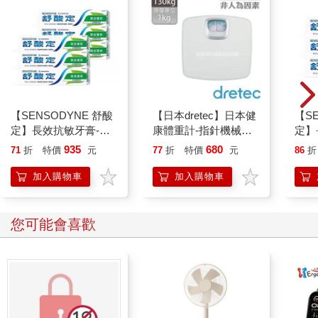
【SENSODYNE 舒酸
【日本dretec】日本健
【S
定】長效抗敏牙膏-清
康體重計-指針機械式-
定】
涼薄荷160gx6入
白色(BS-306WTKO)
涼薄荷
935
680
71
折
特價
元
77
折
特價
元
86
折
加入購物車
加入購物車
您可能會喜歡