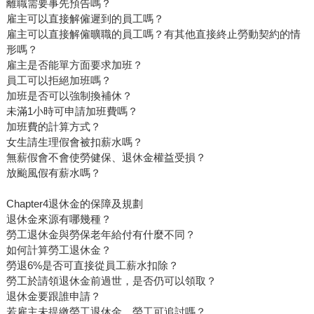
離職需要事先預告嗎？
雇主可以直接解僱遲到的員工嗎？
雇主可以直接解僱曠職的員工嗎？有其他直接終止勞動契約的情
形嗎？
雇主是否能單方面要求加班？
員工可以拒絕加班嗎？
加班是否可以強制換補休？
未滿1小時可申請加班費嗎？
加班費的計算方式？
女生請生理假會被扣薪水嗎？
無薪假會不會使勞健保、退休金權益受損？
放颱風假有薪水嗎？
Chapter4退休金的保障及規劃
退休金來源有哪幾種？
勞工退休金與勞保老年給付有什麼不同？
如何計算勞工退休金？
勞退6%是否可直接從員工薪水扣除？
勞工於請領退休金前過世，是否仍可以領取？
退休金要跟誰申請？
若雇主未提繳勞工退休金，勞工可追討嗎？