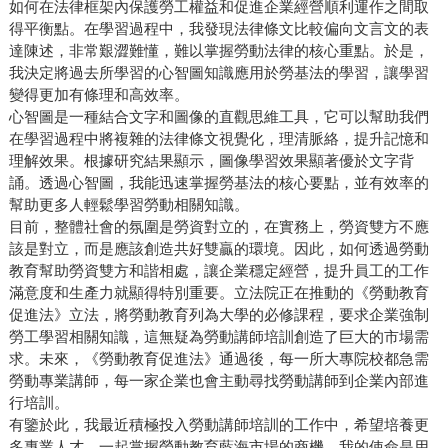
如何在法律框架內保護勞工權益和促進企業經營順利運作之間取
得平衡點。在學習過程中，我發現法律條文比較偏向文言文的表
達陳述，非常艱澀難懂，難以掌握勞動法律的核心重點。於是，
我決定將過去所學習的心智圖知識應用於勞基法的學習，讓學習
變得更加有條理和高效率。
心智圖是一種結合文字和圖像的直觀思維工具，它可以幫助我們
在學習過程中將複雜的法律條文視覺化，理清脈絡，提升記憶和
理解效果。根據研究結果顯示，圖像學習效果顯著優於文字背
誦。透過心智圖，我能迅速掌握勞基法的核心要點，並有效率的
幫助更多人輕鬆學習勞動相關知識。
目前，整體社會的氛圍是勞資對立的，在實務上，勞資雙方不應
該是對立，而是應該創造共好雙贏的環境。因此，如何透過勞動
教育幫助勞資雙方和諧相處，讓企業穩定經營，提升員工的工作
滿意度和生產力就顯得特別重要。立法院正在推動的《勞動教育
促進法》立法，將勞動教育列為大學的必修課程，要求企業強制
勞工學習相關知識，這無疑為勞動講師培訓創造了巨大的市場需
求。未來，《勞動教育促進法》通過後，每一所大專院校都急需
勞動專業講師，每一家企業也會主動尋找勞動講師到企業內部進
行培訓。
有鑒於此，我最近積極投入勞動講師培訓的工作中，希望培養更
多專業人才，一起掌握勞動教育藍海市場的商機。我的使命是用