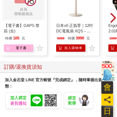
【電子書】GAPS 禁
日本±0 正負零｜12吋
Ergot
區 (全)
DC電風扇 XQS－
2.
Y620 象牙白
105
3990
特價
元
特價
元
5990
1590
電子書
加入購物車
訂購/退換貨須知
加入金石堂 LINE 官方帳號『完成綁定』，隨時掌握出貨動
會
態：
員
日