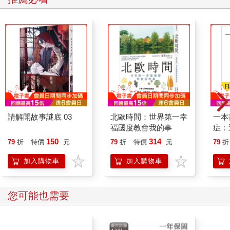
請解開故事謎底 03
北歐時間：世界第一幸
一本
福國度教會我的事
症：
開大
150
314
79
折
特價
元
79
折
特價
元
79
折
人也
的3
加入購物車
加入購物車
您可能也需要