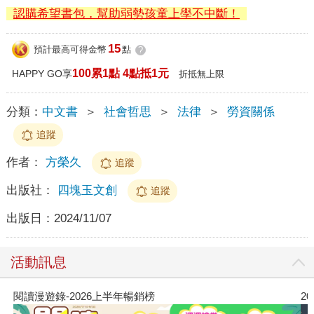
認購希望書包，幫助弱勢孩童上學不中斷！
15
預計最高可得金幣
點
?
100累1點 4點抵1元
HAPPY GO享
折抵無上限
分類：
中文書
＞
社會哲思
＞
法律
＞
勞資關係
追蹤
作者：
方榮久
追蹤
出版社：
四塊玉文創
追蹤
出版日：
2024/11/07
活動訊息
閱讀漫遊錄-2026上半年暢銷榜
2