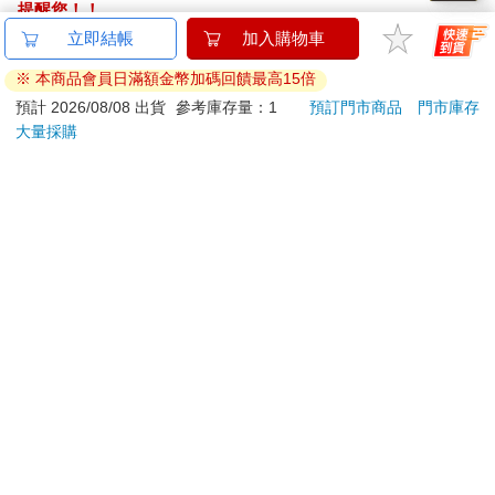
提醒您！！
金石堂及銀行均不會請您操作ATM! 如接獲電話要求您前往
立即結帳
加入購物車
ATM提款機，請不要聽從指示，以免受騙上當！
※ 本商品會員日滿額金幣加碼回饋最高15倍
退換貨須知：
預計 2026/08/08 出貨
參考庫存量：1
預訂門市商品
門市庫存
大量採購
**提醒您，鑑賞期不等於試用期，退回商品須為全新狀態**
依據「消費者保護法」第19條及行政院消費者保護處公告之
「通訊交易解除權合理例外情事適用準則」，以下商品購買
後，除商品本身有瑕疵外，將不提供7天的猶豫期：
易於腐敗、保存期限較短或解約時即將逾期。（如：生
鮮食品）
依消費者要求所為之客製化給付。（客製化商品）
報紙、期刊或雜誌。（含MOOK、外文雜誌）
經消費者拆封之影音商品或電腦軟體。
非以有形媒介提供之數位內容或一經提供即為完成之線
上服務，經消費者事先同意始提供。（如：電子書、電
子雜誌、下載版軟體、虛擬商品…等）
已拆封之個人衛生用品。（如：內衣褲、刮鬍刀、除毛
刀…等）