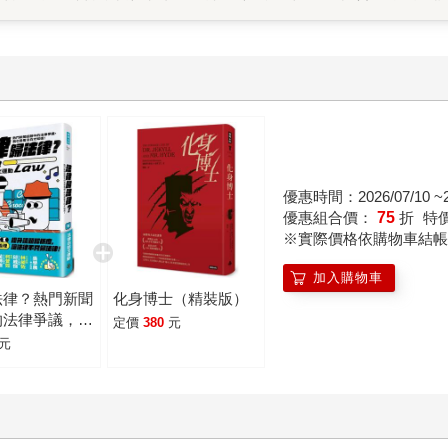
自主決定權。所幸有隨時宜不斷調整修改的法規，才能讓法律發
優惠時間：2026/07/10 ~20
優惠組合價：
75
折
特
※實際價格依購物車結帳
加入購物車
法律？熱門新聞
化身博士（精裝版）
的法律爭議，我
定價
380
元
法白才知道！
元