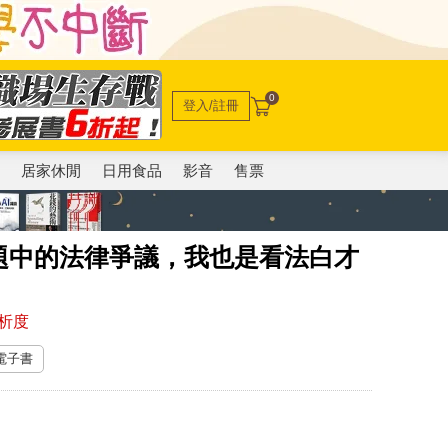
0
登入/註冊
電
居家休閒
日用食品
影音
售票
題中的法律爭議，我也是看法白才
析度
 電子書