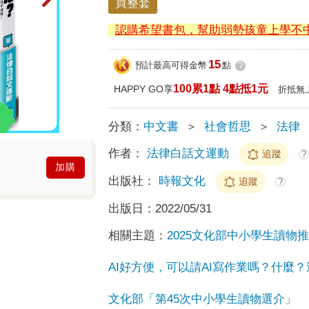
買整套
認購希望書包，幫助弱勢孩童上學不
15
預計最高可得金幣
點
?
100累1點 4點抵1元
HAPPY GO享
折抵無
分類：
中文書
＞
社會哲思
＞
法律
作者：
法律白話文運動
追蹤
?
加購
出版社：
時報文化
追蹤
?
出版日：
2022/05/31
相關主題：
2025文化部中小學生讀物
AI好方便，可以請AI寫作業嗎？什麼
文化部「第45次中小學生讀物選介」