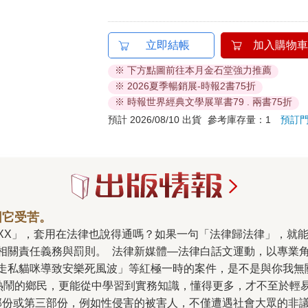
立即結帳
加入購物車
※ 下方點圖前往本月金石堂強力推薦
※ 2026夏季暢銷展-時報2書75折
※ 時報世界經典文學展單書79 . 兩書75折
預計 2026/08/10 出貨
參考庫存量：1
預訂
因它受苦。
相關責任義務與罰則。 法律新媒體—法律白話文運動，以專業角
走私貓咪導致安樂死風波」等紅極一時的案件，是不是與你我無
看熱鬧的鄉民，更能從中學習到實務知識，懂得更多，才不至於輕
部份或第三部份，例如性侵害的被害人，不僅遭遇社會大眾的非