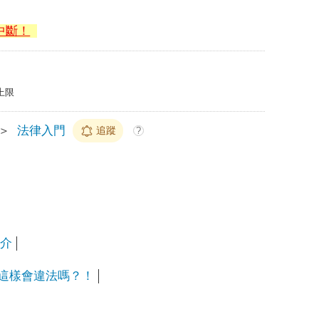
中斷！
上限
＞
法律入門
追蹤
?
推介
？這樣會違法嗎？！