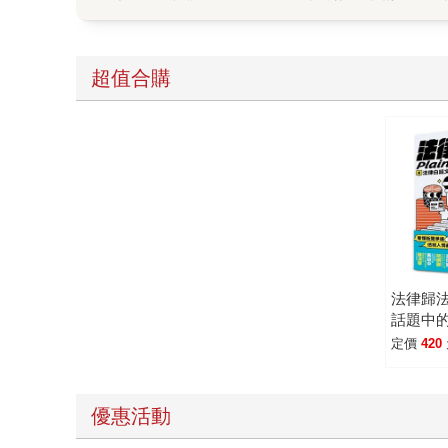
有，在優生保健法修正草案前，女性並未保有生育
社會大眾忽略。
超值合購
法律歸
話題中
也是看
定價
420
優惠活動