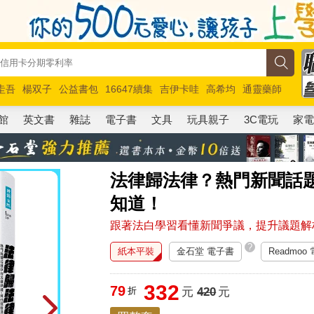
圭吾
楊双子
公益書包
16647續集
吉伊卡哇
高希均
通靈藥師
路邊攤新作
馬斯克
玩具總動員5
超慢跑
館
英文書
雜誌
電子書
文具
玩具親子
3C電玩
家
法律歸法律？熱門新聞話
知道！
跟著法白學習看懂新聞爭議，提升議題解
?
紙本平裝
金石堂 電子書
Readmoo
332
79
折
元
420
元