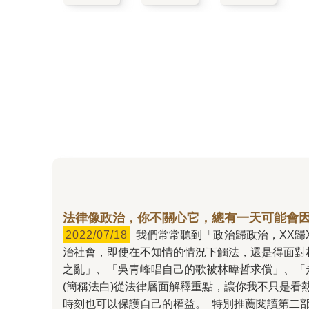
法律像政治，你不關心它，總有一天可能會
2022/07/18
我們常常聽到「政治歸政治，XX歸XX」，套用在法律也說得通嗎？如果一句「法律歸法律」，就能撇清責任的話，那我們未免太過天真了！身處在法
治社會，即使在不知情的情況下觸法，還是得面對
之亂」、「吳青峰唱自己的歌被林暐哲求償」、「
(簡稱法白)從法律層面解釋重點，讓你我不只是
時刻也可以保護自己的權益。 特別推薦閱讀第二