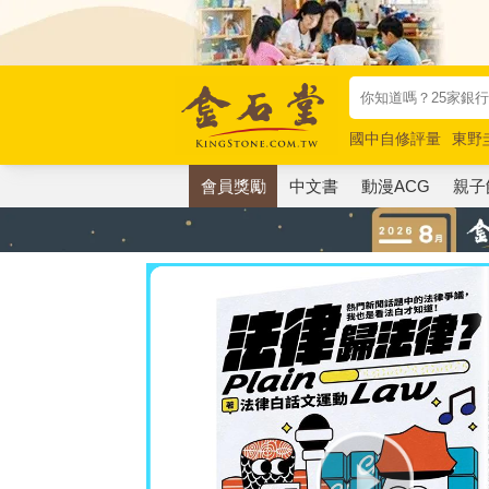
國中自修評量
東野
唯紅花綻放
奧德賽
會員獎勵
中文書
動漫ACG
親子