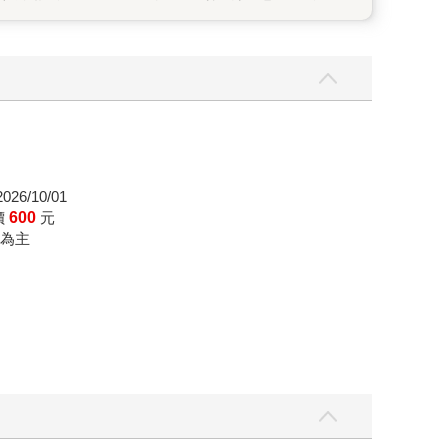
揮作用。這些不公不義和奔走努力，都不該被台灣
26/10/01
價
600
元
為主