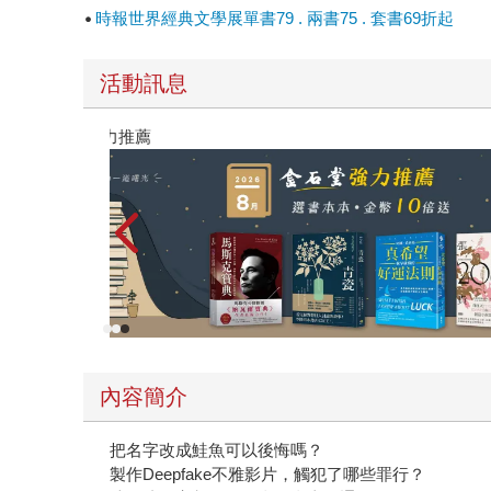
時報世界經典文學展單書79 . 兩書75 . 套書69折起
活動訊息
薦
黃色書
內容簡介
把名字改成鮭魚可以後悔嗎？
製作Deepfake不雅影片，觸犯了哪些罪行？