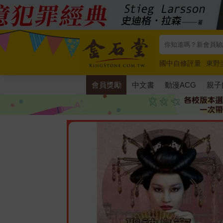
國中自修評量
東野
唯紅花綻放
奧德賽
會員獎勵
中文書
動漫ACG
親子