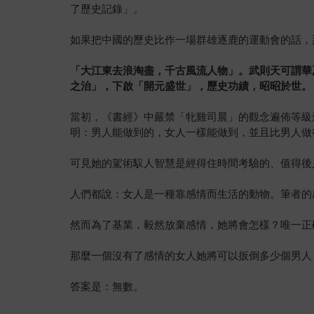
了歷史記錄」。
如果把中國的歷史比作一場群雄逐鹿的運動會的話，
「大江東去浪淘盡，千古風流人物」。武則天可謂華
之治」，下啟「開元盛世」，歷史功績，昭昭於世。
當初，《書經》中嚴禁「牝雞司晨」的觀念遍佈等級
明：男人能做到的，女人一樣能做到，並且比男人做
可見她的駕術馭人智慧是經得住時間考驗的、值得後
人們都說：女人是一種靠感情而生活的動物。筆者的
然而為了基業，毅然放棄感情，她將會怎樣？唯一正
那麼一個沒有了感情的女人她將可以扳倒多少個男人
答案是：無數。