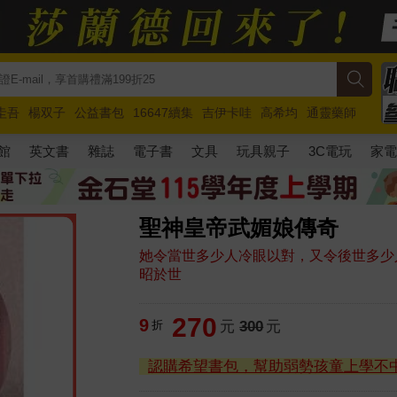
圭吾
楊双子
公益書包
16647續集
吉伊卡哇
高希均
通靈藥師
路邊攤新作
馬斯克
玩具總動員5
超慢跑
館
英文書
雜誌
電子書
文具
玩具親子
3C電玩
家
聖神皇帝武媚娘傳奇
她令當世多少人冷眼以對，又令後世多少
昭於世
270
9
折
元
300
元
認購希望書包，幫助弱勢孩童上學不