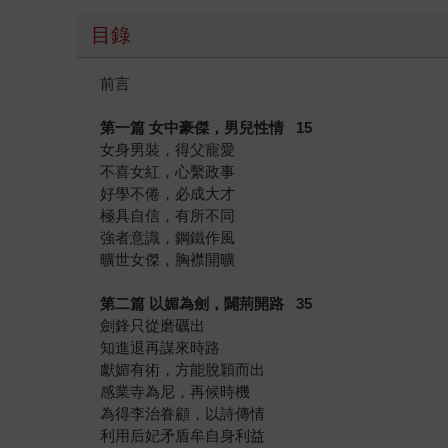
目錄
前言
第一篇 女中豪傑，男兒性情 15
女身男裝，得父寵愛
不喜女紅，心繫政事
好學不倦，必成大才
極具自信，有所不同
強者意識，鋼鐵作風
曠世女傑，胸襟開曠
第二篇 以媚為劍，闢荊開路 35
劍鋒只從磨礪出
知進退再謀來時路
獻媚有術，方能脫穎而出
感業寺為尼，再候時機
為得李治眷顧，以詩傳情
利用后妃矛盾牟自身利益