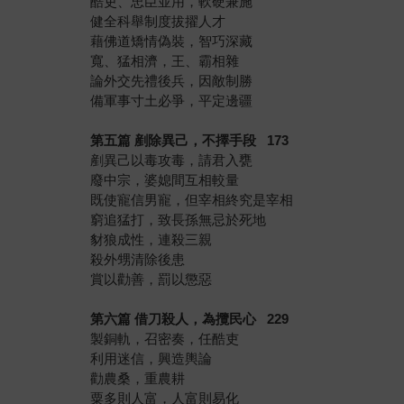
酷吏、忠臣並用，軟硬兼施
健全科舉制度拔擢人才
藉佛道矯情偽裝，智巧深藏
寬、猛相濟，王、霸相雜
論外交先禮後兵，因敵制勝
備軍事寸土必爭，平定邊疆
第五篇 剷除異己，不擇手段 173
剷異己以毒攻毒，請君入甕
廢中宗，婆媳間互相較量
既使寵信男寵，但宰相終究是宰相
窮追猛打，致長孫無忌於死地
豺狼成性，連殺三親
殺外甥清除後患
賞以勸善，罰以懲惡
第六篇 借刀殺人，為攬民心 229
製銅軌，召密奏，任酷吏
利用迷信，興造輿論
勸農桑，重農耕
粟多則人富，人富則易化