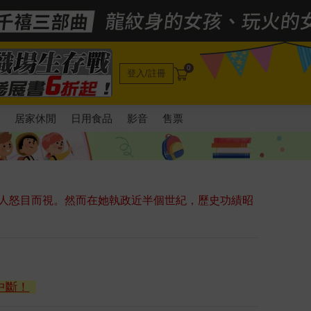
0
登入/註冊
電
居家休閒
日用食品
影音
售票
人怒目而視。然而在她執政近半個世紀，歷史功績昭
中斷！