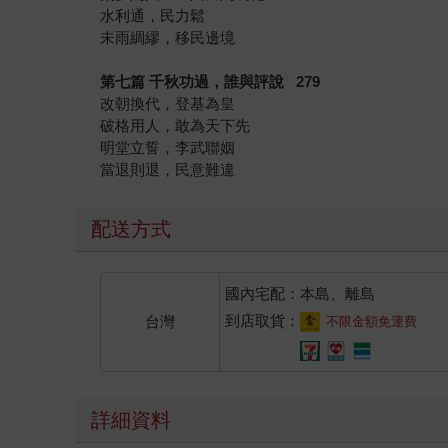
水利通，民力鬆
未雨綢繆，移民邊境
第七篇 千秋功過，誰與評說 279
改朝換代，登基為皇
破格用人，敢為天下先
明堂立誓，李武聯姻
當退則退，民意難違
配送方式
國內宅配：本島、離島
到店取貨：
台灣
不限金額免運費
詳細資料