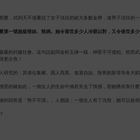
那麼，武則天不僅囊括了女子項目的絕大多數金牌，連男子項目的一
夏第一號超級辣妹、辣媽。她令當世多少人冷眼以對，又令後世多少
森嚴的封建社會。這句話如同金科玉律一樣，神聖不可侵犯。然而武
得更出色！
人研究的；其借位集權、因人而異、進退自如、除舊創新等等各大韜
感受的確如此，一個女人的生命中倘若失去了情感，那她將依靠什麼
確的回答是「勢不可擋」。人都說：一個女人有了仇恨，她可以扳倒
？