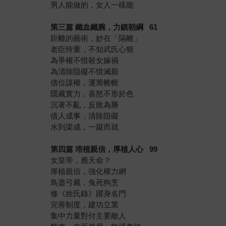
男人能做的，女人一樣能
第三篇 鐵血鐵腕，力鎮朝綱 61
距離的藝術，妙在「隔離」
老臣恃重，不知武氏心狠
為爭權不惜殺女嫁禍
為清除阻礙不惜滅親
借位謀權，運籌帷幄
隱藏實力，喜怒不形於色
沉著不亂，反敗為勝
借人成事，清除阻礙
水到渠成，一蹴而就
第四篇 培植親信，厚植人心 99
女皇帝，應天命？
厚植親信，強化權力網
鳥盡弓藏，兔死狗烹
修《姓氏錄》躍身名門
完善制度，建功立業
集中力量對付主要敵人