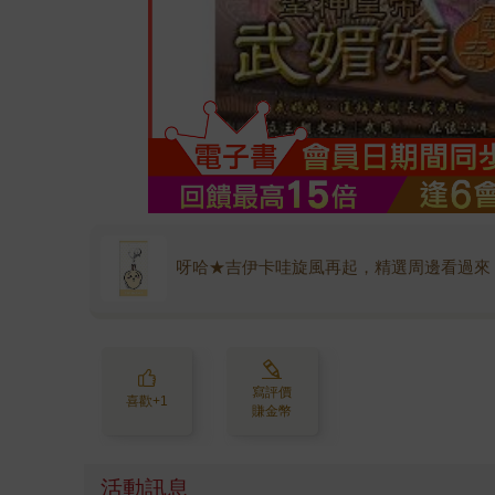
呀哈★吉伊卡哇旋風再起，精選周邊看過來
寫評價
喜歡+1
賺金幣
活動訊息