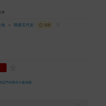
上限
史地
＞
隋唐五代史
追蹤
?
商品
門市庫存
大量採購