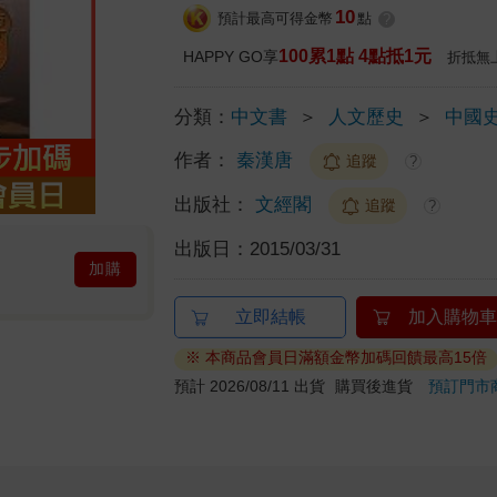
10
預計最高可得金幣
點
?
100累1點 4點抵1元
HAPPY GO享
折抵無
分類：
中文書
＞
人文歷史
＞
中國
作者：
秦漢唐
追蹤
?
出版社：
文經閣
追蹤
?
出版日：
2015/03/31
加購
立即結帳
加入購物車
※ 本商品會員日滿額金幣加碼回饋最高15倍
預計 2026/08/11 出貨
購買後進貨
預訂門市