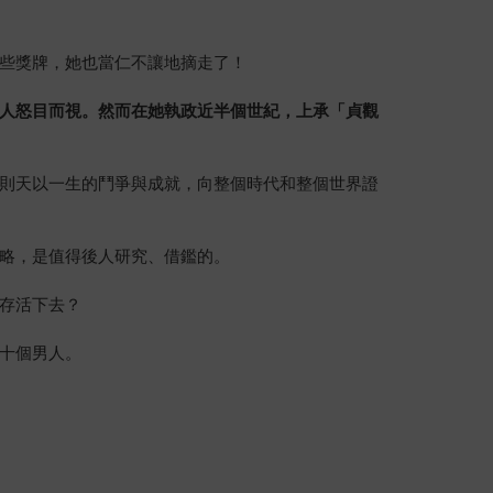
些獎牌，她也當仁不讓地摘走了！
人怒目而視。然而在她執政近半個世紀，上承「貞觀
則天以一生的鬥爭與成就，向整個時代和整個世界證
略，是值得後人研究、借鑑的。
存活下去？
十個男人。