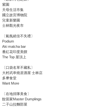
紫園
天母生活市集
國立故宮博物院
兒童新樂園
士林觀光夜市
〔氣氛絕佳不失禮〕
Podium
Aki matcha bar
番紅花印度美饌
The Top 屋頂上
〔口袋名單不藏私〕
大村武串燒居酒屋 士林店
多摩食堂
Want More
〔在地排隊美食〕
餃當家Master Dumplings
二子山拉麵部屋