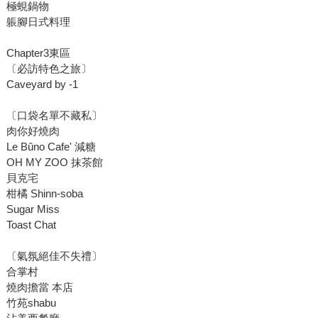
極蜆鍋物
躼腳日式料理
Chapter3東區
〔必訪特色之旅〕
Caveyard by -1
〔口袋名單不藏私〕
肉你好燒肉
Le Bûno Cafe' 減糖
OH MY ZOO 抹茶館
貝克宅
柑橘 Shinn-soba
Sugar Miss
Toast Chat
〔氣氛絕佳不失禮〕
合掌村
燒肉擔當 本店
竹苑shabu