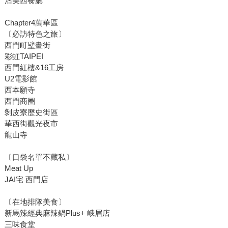
沾美西餐廳
Chapter4萬華區
〔必訪特色之旅〕
西門町壁畫街
彩虹TAIPEI
西門紅樓&16工房
U2電影館
西本願寺
西門商圈
剝皮寮歷史街區
華西街觀光夜市
龍山寺
〔口袋名單不藏私〕
Meat Up
JAI宅 西門店
〔在地排隊美食〕
新馬辣經典麻辣鍋Plus+ 峨眉店
三味食堂