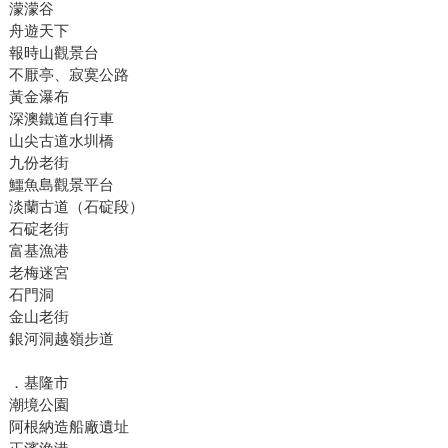
濛濛谷
舟遊天下
報時山觀景台
不厭亭、寂寞公路
黃金瀑布
深澳鐵道自行車
山尖古道水圳橋
九份老街
鱷魚島觀景平台
淡蘭古道（石碇段）
石碇老街
富基漁港
老梅迷宮
石門洞
金山老街
銀河洞越嶺步道
．基隆市
潮境公園
阿根納造船廠遺址