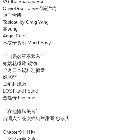
VG the Seafood Bar
ChiaoDuo House巧哚洋房
無二會所
Tableau by Craig Yang
嵩sung
Angel Cafe
木易子食所 Mood Easy
〔口袋名單不藏私〕
如嬌花膠雞‧鍋物
金月日本鍋料理擔當
好米亞
豆町村燒肉
LOST and Found
金雞母Jingimoo
〔在地排隊美食〕
台灣人ㄟ脆皮鮮奶甜甜圈 忠孝店
Chapter9士林區
〔必訪特色之旅〕