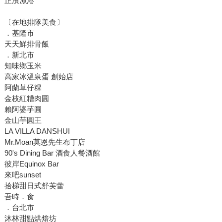
正濱漁港
〔在地排隊美食〕
．基隆市
天天鮮排骨飯
．新北市
知味鄉玉米
高家冰溫泉蛋 創始店
阿蘭草仔粿
金枝紅糟肉圓
賴阿婆芋圓
金山芋圓王
LA VILLA DANSHUI
Mr.Moan莫恩先生布丁店
90's Dining Bar 酒食人餐酒館
彼岸Equinox Bar
來吧sunset
拾梯甜日式舒芙蕾
吾時．食
．台北市
沐林甜點烘焙坊