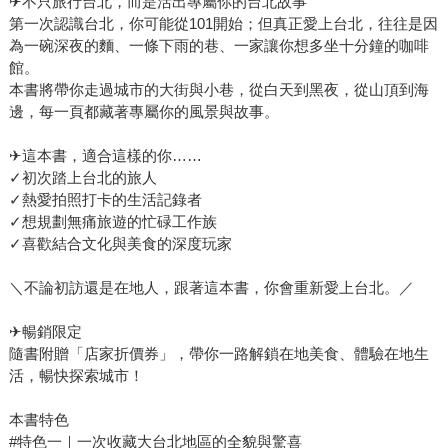
✈不只旅行台北，而是活出專屬你的台北故事
第一次認識台北，你可能從101開始；但真正愛上台北，往往是因
為一碗深夜的麵、一條下雨的巷、一家讓你想多坐十分鐘的咖啡
館。
本書將帶你走過城市的大街與小巷，從白天到黑夜，從山頂到海
邊，每一頁都藏著專屬你的風景與故事。
✈這本書，適合這樣的你……
✓初次踏上台北的旅人
✓熱愛拍照打卡的生活記錄者
✓想規劃無痛旅遊的忙碌工作族
✓喜歡結合文化與美食的深度玩家
＼不論初訪還是在地人，跟著這本書，你會重新愛上台北。／
✈暢銷限定
隨書附贈「店家折價券」，帶你一路解鎖在地美食、體驗在地生
活，暢快探索城市！
本書特色
#特色一｜一次收藏大台北地區的全貌與驚喜