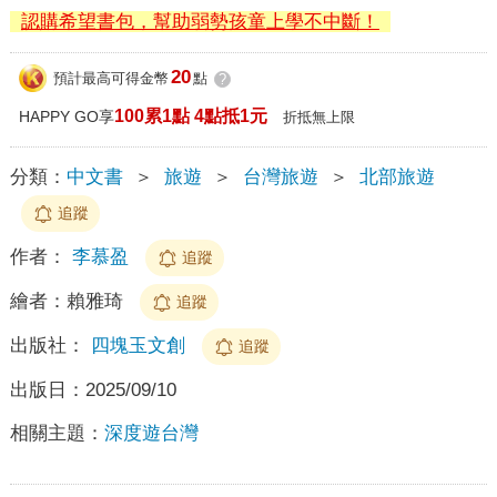
認購希望書包，幫助弱勢孩童上學不中斷！
20
預計最高可得金幣
點
?
100累1點 4點抵1元
HAPPY GO享
折抵無上限
分類：
中文書
＞
旅遊
＞
台灣旅遊
＞
北部旅遊
追蹤
作者：
李慕盈
追蹤
繪者：
賴雅琦
追蹤
出版社：
四塊玉文創
追蹤
出版日：
2025/09/10
相關主題：
深度遊台灣