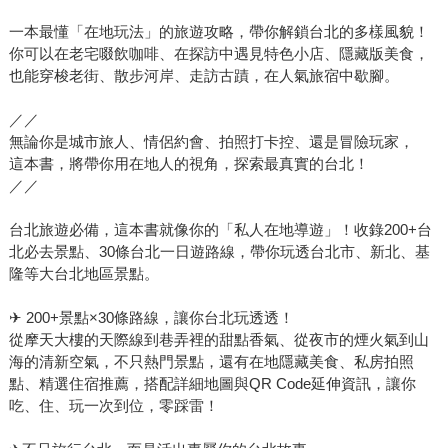
一本最懂「在地玩法」的旅遊攻略，帶你解鎖台北的多樣風貌！
你可以在老宅啜飲咖啡、在探訪中遇見特色小店、隱藏版美食，
也能穿梭老街、散步河岸、走訪古蹟，在人氣旅宿中歇腳。
／／
無論你是城市旅人、情侶約會、拍照打卡控、還是冒險玩家，
這本書，將帶你用在地人的視角，探索最真實的台北！
／／
台北旅遊必備，這本書就像你的「私人在地導遊」！收錄200+台
北必去景點、30條台北一日遊路線，帶你玩透台北市、新北、基
隆等大台北地區景點。
✈ 200+景點×30條路線，讓你台北玩透透！
從摩天大樓的天際線到巷弄裡的甜點香氣、從夜市的煙火氣到山
海的清新空氣，不只熱門景點，還有在地隱藏美食、私房拍照
點、精選住宿推薦，搭配詳細地圖與QR Code延伸資訊，讓你
吃、住、玩一次到位，零踩雷！