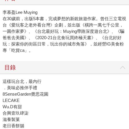
李慕盈Lee Muying
在30歲前，出版5本書，完成夢想的新銳旅遊作家。曾任三立電視
台《愛玩客之老外看台灣》企劃，並出版《橫跨一萬七千公里，
一圓作家夢》、《台北最好玩：Muying帶路深度遊台北》、《騙
爸爸去美國》、《2020-21台北食玩買終極天書》、《台北好好
玩：探索你的街區日常，玩出你的城市角落》，並經營IG美食粉
專「吃貨ca」。
目錄
這樣玩台北，最內行
．美味必推伴手禮
8SenseGarden覺思花園
LECAKE
Wu.D有甜
合興壹玖肆柒
滋養製菓
老日香餅舖