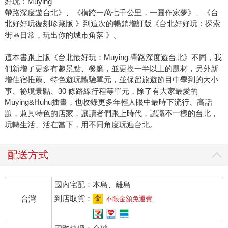
好玩：Muying
帶路深度遊台北》、《橫跨一萬七千公里，一圓作家夢》、《台
北好好玩復刻珍藏版 》到這次的暢銷增訂版《台北好好玩：探索
街區日常，玩出你的城市角落 》。
這本書跟上版《台北最好玩：Muying 帶路深度遊台北》不同，我
們新增了更多有趣景點、餐廳，並更換一半以上的題材，另外新
增住宿推薦、特色遊玩體驗單元，並保留旅遊節目中學到的大小
事、祕境景點、30 條路線行程等單元，除了有大家最愛的
Muying&Huhu插畫，也收錄更多年輕人眼中最時下流行、高話
題，兼具特色的店家，讓讀者們跟上時代，認識不一樣的台北，
玩轉生活、活在當下，用不同角度玩遍台北。
配送方式
國內宅配：本島、離島
到店取貨：
台灣
不限金額免運費