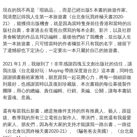
現在的我不再是「瑕疵品」，而是已經出版5 本書的旅遊作家。
我清楚記得我人生第一本旅遊書《台北食玩買終極天書2020-
21》，能獲得出版機會，就是因為當時隻身前往香港和當時的出
版社自薦，拿著過去在電視台撰寫的每本企劃、影片，以及社群
美食帳號的作品去拜訪編輯，最後他們給了我機會，並出版人生
第一本旅遊書，只可惜當時的作者欄並不只有我的名字，雖留下
了遺憾卻也下定決心，一定要出一本只屬於自己的旅遊書。
2021 年1 月，我做到了！非常感謝四塊玉文創出版社的信任，讓
我出版《台北最好玩：Muying 帶路深度遊台北》這本書，同時也
謝謝插畫藝術家雅琦，願意跟我一起花費心力，將每一個細節做
到最好，也感謝當時以及復刻珍藏版、本次書籍的每位幕後製作
團隊，用心的總編、責任編輯、行銷、美編、公關，讓每本書賦
有靈魂、意義。
還有每當我出新書，總是無條件支持的所有推薦人、藝人，跟提
拔、教導我的所有三立電視台製作人、導演們，當然還有我最愛
的家人、朋友們，因為有大家的支持才能讓我一路出書，一路從
《台北食玩買終極天書2020-21》、《騙爸爸去美國》、《台北最