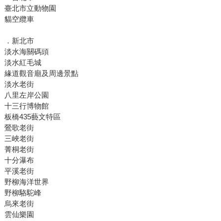
臺北市立動物園
貓空纜車
．新北市
淡水海關碼頭
淡水紅毛城
緣道觀音廟及周邊景點
淡水老街
八里左岸公園
十三行博物館
板橋435藝文特區
鶯歌老街
三峽老街
菁桐老街
十分瀑布
平溪老街
野柳海洋世界
野柳駱駝峰
烏來老街
雲仙樂園