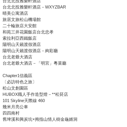
台北北投雅樂軒酒店
台北北投雅樂軒酒店－WXYZBAR
晴美公寓酒店
旅居文旅松山機場館
二十輪旅店大安館
和苑三井花園飯店台北忠孝
索拉利亞西鐵飯店
陽明山天籟渡假酒店
陽明山天籟渡假酒店－絢彩廳
台北老爺大酒店
台北老爺大酒店－「明宮」粵菜廳
Chapter1信義區
〔必訪特色之旅〕
松山文創園區
HUBOX職人手作造型燈－**松菸店
101 Skyline天際線 460
幾米月亮公車
四四南村
舊埤溪和興炭坑×拇指山情人樹金龜婿洞