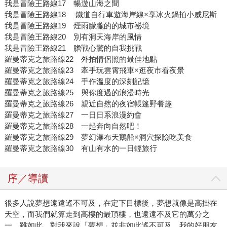
我是冒險王路線17 暢遊山海之間
我是冒險王路線18 鐵道自行車遊海岸線×享冰火鍋拍小威尼斯
我是冒險王路線19 煙雨朦朧的的城市祕境
我是冒險王路線20 別有洞天海岸的風情
我是冒險王路線21 膽戰心驚的自我挑戰
羅曼蒂克之旅路線22 外拍情侶照的最佳地點
羅曼蒂克之旅路線23 牽手玩雲霄飛車×逛夜市看夜景
羅曼蒂克之旅路線24 手作溫度的深刻記憶
羅曼蒂克之旅路線25 與你度過的浪漫時光
羅曼蒂克之旅路線26 親近自然的夜宿帳篷野餐趣
羅曼蒂克之旅路線27 一日日系浪漫約會
羅曼蒂克之旅路線28 一起奔向自然吧！
羅曼蒂克之旅路線29 夢幻瀑布天鵝船×洞穴探險吃美食
羅曼蒂克之旅路線30 有山有水的一日輕旅行
序／導讀
很多人說夢想遠遠遙不可及，在定下目標後，夢想就像是高掛在
天空，而我們就算走到高樓的最頂樓，也遠遠不及它的萬分之
一。雖如此，對我來說「夢想」並非如此遙不可及，我的好朋友