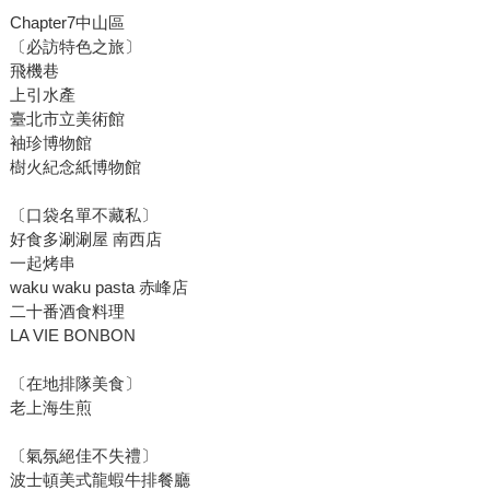
Chapter7中山區
〔必訪特色之旅〕
飛機巷
上引水產
臺北市立美術館
袖珍博物館
樹火紀念紙博物館
〔口袋名單不藏私〕
好食多涮涮屋 南西店
一起烤串
waku waku pasta 赤峰店
二十番酒食料理
LA VIE BONBON
〔在地排隊美食〕
老上海生煎
〔氣氛絕佳不失禮〕
波士頓美式龍蝦牛排餐廳