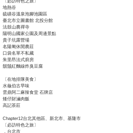
〔必訪特色之旅〕
地熱谷
硫磺谷溫泉泡腳池園區
臺北市立圖書館 北投分館
法鼓山農禪寺
陽明山國家公園及周邊景點
貴子坑露營場
名陽匍休閒農莊
口袋名單不私藏
朱里昂法式廚房
鬍鬚紅麵線炸臭豆腐
〔在地排隊美食〕
水龜伯古早味
雲鼎阿二麻辣食堂 石牌店
矮仔財滷肉飯
高記茶莊
Chapter12台北其他區、新北市、基隆市
〔必訪特色之旅〕
．台北市