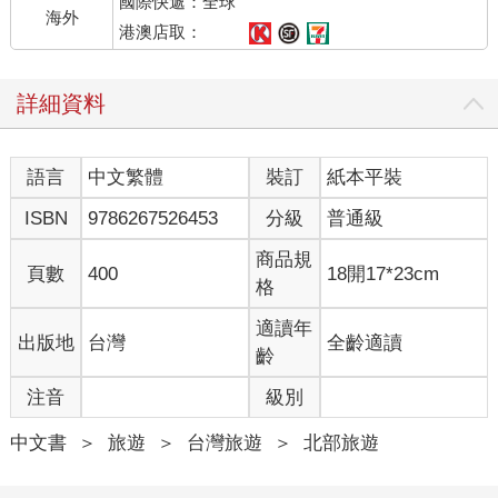
國際快遞：全球
海外
港澳店取：
詳細資料
語言
中文繁體
裝訂
紙本平裝
ISBN
9786267526453
分級
普通級
商品規
頁數
400
18開17*23cm
格
適讀年
出版地
台灣
全齡適讀
齡
注音
級別
中文書
＞
旅遊
＞
台灣旅遊
＞
北部旅遊