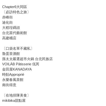
Chapter6大同區
〔必訪特色之旅〕
赤峰街
迪化街
大稻埕碼頭
台北當代藝術館
高建桶店
〔口袋名單不藏私〕
魯蛋茶酒館
孫太太嚴選超市火鍋 台北民族店
VOILÀB Pâtisserie 佤芮
金田屋KANADAYA
時飴Approprié
永樂春風茶館
南街得意
〔在地排隊美食〕
mikibika甜點屋