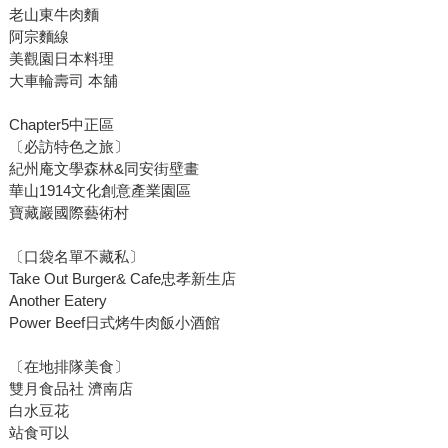
老山東牛肉麵
阿宗麵線
美觀園日本料理
大車輪壽司 本舖
Chapter5中正區
〔必訪特色之旅〕
紀州庵文學森林&同安街壁畫
華山1914文化創意產業園區
寶藏巖國際藝術村
〔口袋名單不藏私〕
Take Out Burger& Cafe忠孝新生店
Another Eatery
Power Beef日式烤牛肉飯小酒館
〔在地排隊美食〕
雙月食品社 濟南店
白水豆花
站食可以