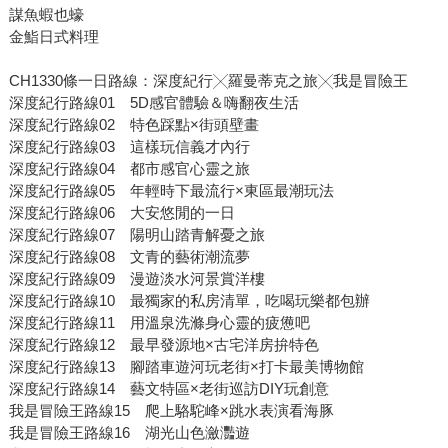
謀魚蝦也蠔
金鮨日式料理
CH1330條一日路線：深度紀行╳羅曼蒂克之旅╳我是冒險王
深度紀行路線01 5D感官體驗＆嗨翻夜生活
深度紀行路線02 特色踩點×街頭壁畫
深度紀行路線03 這樣玩信義才內行
深度紀行路線04 都市感官心靈之旅
深度紀行路線05 年輕時下最流行×東區最潮玩法
深度紀行路線06 大安悠閒的一日
深度紀行路線07 陽明山踏青解憂之旅
深度紀行路線08 文青的藝術潮流夢
深度紀行路線09 漫遊淡水河景賞洋樓
深度紀行路線10 最獨家的私房清單，吃喝玩樂都包辦
深度紀行路線11 用溫泉洗滌身心靈的疲憊吧
深度紀行路線12 最早發源地×古宅洋房拚特色
深度紀行路線13 腳踏車遊河玩老街×打卡最美博物館
深度紀行路線14 藝文特區×老街巡訪DIY玩創意
我是冒險王路線15 爬上駱駝峰×跳水表演看海豚
我是冒險王路線16 湖光山色瀲灩遊