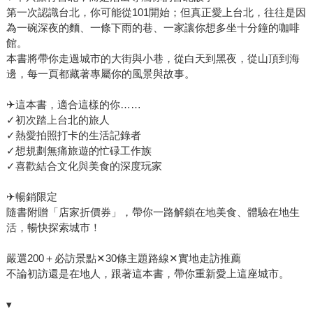
第一次認識台北，你可能從101開始；但真正愛上台北，往往是因
為一碗深夜的麵、一條下雨的巷、一家讓你想多坐十分鐘的咖啡
館。
本書將帶你走過城市的大街與小巷，從白天到黑夜，從山頂到海
邊，每一頁都藏著專屬你的風景與故事。
✈這本書，適合這樣的你……
✓初次踏上台北的旅人
✓熱愛拍照打卡的生活記錄者
✓想規劃無痛旅遊的忙碌工作族
✓喜歡結合文化與美食的深度玩家
✈暢銷限定
隨書附贈「店家折價券」，帶你一路解鎖在地美食、體驗在地生
活，暢快探索城市！
嚴選200＋必訪景點✕30條主題路線✕實地走訪推薦
不論初訪還是在地人，跟著這本書，帶你重新愛上這座城市。
▾