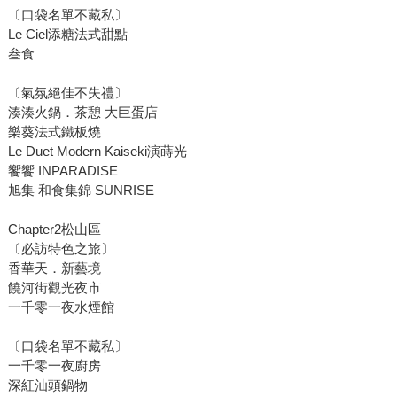
〔口袋名單不藏私〕
Le Ciel添糖法式甜點
叁食
〔氣氛絕佳不失禮〕
湊湊火鍋．茶憩 大巨蛋店
樂葵法式鐵板燒
Le Duet Modern Kaiseki演蒔光
饗饗 INPARADISE
旭集 和食集錦 SUNRISE
Chapter2松山區
〔必訪特色之旅〕
香華天．新藝境
饒河街觀光夜市
一千零一夜水煙館
〔口袋名單不藏私〕
一千零一夜廚房
深紅汕頭鍋物