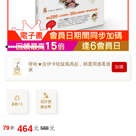
呀哈★吉伊卡哇旋風再起，精選周邊看過
加購
來
寫評價
喜歡+1
賺金幣
464
79
折
元
588
元