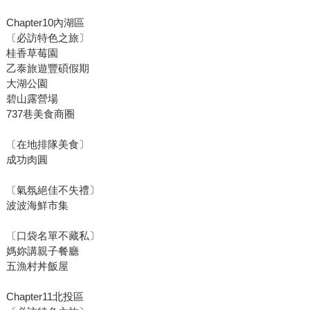
Chapter10內湖區
〔必訪特色之旅〕
桂香草莓園
乙泰旅遊豐碩假期
大湖公園
碧山露營場
737巷美食商圈
〔在地排隊美食〕
成功肉圓
〔氣氛絕佳不失禮〕
波波海鮮市集
〔口袋名單不藏私〕
媽妳講親子餐廳
五漁村丼飯屋
Chapter11北投區