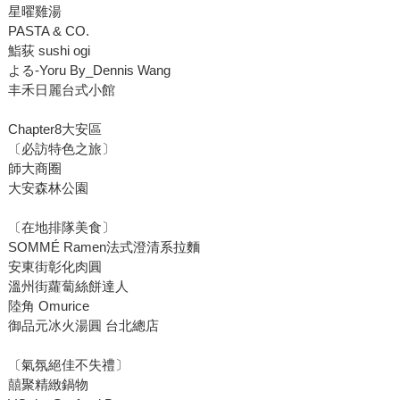
星曜雞湯
PASTA & CO.
鮨荻 sushi ogi
よる-Yoru By_Dennis Wang
丰禾日麗台式小館
Chapter8大安區
〔必訪特色之旅〕
師大商圈
大安森林公園
〔在地排隊美食〕
SOMMÉ Ramen法式澄清系拉麵
安東街彰化肉圓
溫州街蘿蔔絲餅達人
陸角 Omurice
御品元冰火湯圓 台北總店
〔氣氛絕佳不失禮〕
囍聚精緻鍋物