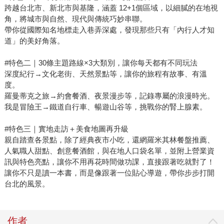
跨越台北市、新北市與基隆，涵蓋 12+1個區域，以細膩的在地視
角，將城市與自然、現代與傳統巧妙串聯。
帶你從國際知名地標走入巷弄深處，發現那些只有「內行人才知
道」的美好角落。
#特色二｜30條主題路線×3大類別，讓你每天都有不同玩法
深度紀行→文化老街、天然景點等，讓你的旅程有故事、有溫
度。
羅曼蒂克之旅→約會餐酒、夜景漫步等，記錄專屬的浪漫時光。
我是冒險王→鐵道自行車、暢遊山谷等，挑戰你的腎上腺素。
#特色三｜實地走訪＋美食地圖再升級
親自踏查各景點，除了經典夜市小吃，還網羅米其林餐盤推薦、
人氣職人甜點、創意餐酒館，與在地人口袋名單，並附上營業資
訊與特色亮點，讓你不用再花時間做功課，直接跟著吃就對了！
讓你不只是讀一本書，而是像跟著一位貼心導遊，帶你步步打開
台北的風景。
作者