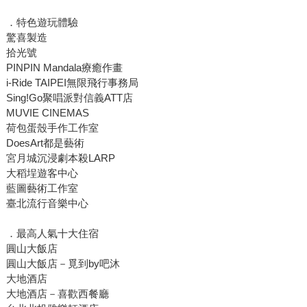
．特色遊玩體驗
驚喜製造
拾光號
PINPIN Mandala療癒作畫
i-Ride TAIPEI無限飛行事務局
Sing!Go聚唱派對信義ATT店
MUVIE CINEMAS
荷包蛋殼手作工作室
DoesArt都是藝術
宮月城沉浸劇本殺LARP
大稻埕遊客中心
藍圖藝術工作室
臺北流行音樂中心
．最高人氣十大住宿
圓山大飯店
圓山大飯店－覓到by吧沐
大地酒店
大地酒店－喜歡西餐廳