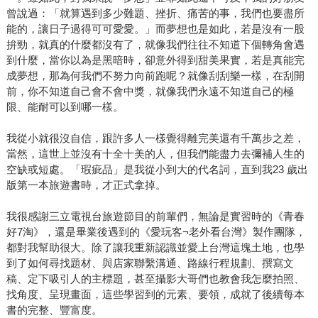
曾說過：「就算遇到多少難題、挫折、痛苦的事，我們也要盡所
能的，讓日子過得可可愛愛。」而夢想也是如此，若是沒有一股
拚勁，就真的什麼都沒有了，就像我們往往不知道下個轉角會遇
到什麼，當你以為是黑暗時，卻意外得到甜美果實，若是真能完
成夢想，那為何我們不努力向前跑呢？就像刮刮樂一樣，在刮開
前，你不知道自己會不會中獎，就像我們永遠不知道自己的極
限、能耐可以到哪一樣。
我從小就很沒自信，跟許多人一樣覺得離完美還有千萬步之差，
當然，這世上並沒有十全十美的人，但我們能盡力去彌補人生的
空缺或短處。「瑕疵品」是我從小到大的代名詞，直到我23 歲出
版第一本旅遊書時，才正式拿掉。
我很感謝三立電視台旅遊節目的前輩們，無論是實習時的《青春
好7淘》，還是畢業後遇到的《愛玩客¬老外看台灣》製作團隊，
都對我幫助很大。除了讓我重新認識並愛上台灣這塊土地，也學
到了如何尋找題材、與店家聯繫溝通、路線行程規劃、撰寫文
稿、定下吸引人的主標題，甚至攝影大哥們也教會我怎麼拍照、
找角度、呈現畫面，這些學習到的元素、要領，成就了後續每本
書的完整、豐富度。