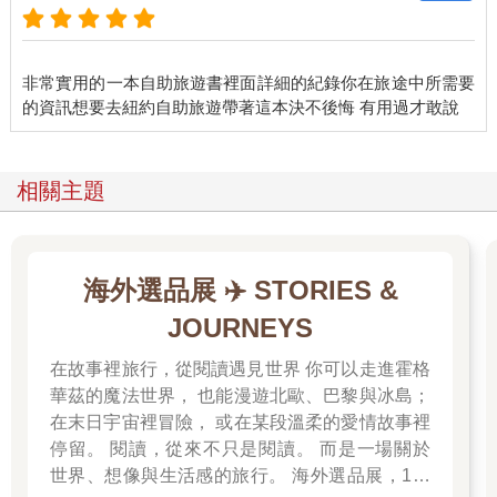
營 每週日10:00∼18:00
休 週一至六
網 brooklynflea.com/markets/dumbo-2
非常實用的一本自助旅遊書裡面詳細的紀錄你在旅途中所需要
交通方式
搭乘地鐵F線至York St.站，出站後走Jey St.，一路直行穿過York
St.、Front St.，穿越Front St.後左轉，續走Front St.，直行至Pearl
相關主題
St.後右轉，不久即可看到市集在左手邊。
◎紐約必訪電影場景
海外選品展 ✈️ STORIES &
■電影迷不可不知的經典場景
紐約絕對是電影最愛取景的城市之一，每一年都有新的電影與紐
JOURNEYS
約產生連結，場景充斥在本書介紹的路線中。因為實在數量太多
無法一一細數，本單元特別為大家介紹幾個讓人印象深刻或是位
在故事裡旅行，從閱讀遇見世界 你可以走進霍格
置不在觀光路線中的電影場景，有機會來紐約也別忘了來此瞧
華茲的魔法世界， 也能漫遊北歐、巴黎與冰島；
瞧。
在末日宇宙裡冒險， 或在某段溫柔的愛情故事裡
停留。 閱讀，從來不只是閱讀。 而是一場關於
▼MIB星際戰警 Men In Black
世界、想像與生活感的旅行。 海外選品展，1折
1.法拉盛草原可樂娜公園Flushing Meadows Corona Park