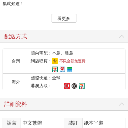
集就知道！
小叮嚀：由於跳蚤市集多在戶外，因此冬季許多市集因應氣候會
看更多
停止營業，前往時請先上官網確認時間，以免白跑一趟。
1.布魯克林跳蚤市集Brooklyn Flea
配送方式
二手古著風與現代創意商品
選在同一個場地，同時在每週六營業。布魯克林跳蚤市集的攤家
國內宅配：本島、離島
很多元，從服飾、家具到美食，選擇非常多。這裡的商品一樣主
打復古，古著的二手家具、玩具與vintage服飾，僅此一件的款式
到店取貨：
台灣
不限金額免運費
不怕跟人撞，同時這裡也有許多自創設計商品，像是具設計感的
家具、眼鏡與抱枕等，每一個都很有特色，恨不得全都帶回家。
國際快遞：全球
海外
DATA
港澳店取：
址 90 Kent Ave, Brooklyn, NY 11211
電 718-928-6603
詳細資料
營 每週六10:00∼18:00
休 週日至五
網 brooklynflea.com/markets/fort-greene
語言
中文繁體
裝訂
紙本平裝