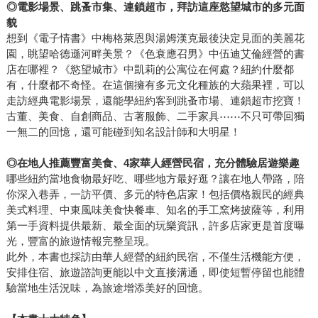
◎
電影場景、跳蚤市集、連鎖超市，拜訪這座慾望城市的多元面
貌
想到《電子情書》中梅格萊恩與湯姆漢克最後決定見面的美麗花
園，眺望哈德遜河畔美景？《色衰應召男》中伍迪艾倫經營的書
店在哪裡？《慾望城市》中凱莉的公寓位在何處？紐約什麼都
有，什麼都不奇怪。在這個擁有多元文化種族的大蘋果裡，可以
走訪經典電影場景，還能學紐約客到跳蚤市場、連鎖超市挖寶！
古董、美食、自創商品、古著服飾、二手家具⋯⋯不只可帶回獨
一無二的回憶，還可能碰到知名設計師和大明星！
◎
在地人推薦豐富美食、
4
家華人經營民宿，充分體驗居遊樂趣
哪些紐約當地食物最好吃、哪些地方最好逛？讓在地人帶路，陪
你深入巷弄，一訪平價、多元的特色店家！包括價格親民的經典
美式料理、中東風味美食快餐車、知名的手工窯烤披薩等，利用
第一手資料提供最新、最全面的玩樂資訊，許多店家更是首度曝
光，豐富的旅遊情報完整呈現。
此外，本書也採訪由華人經營的紐約民宿，不僅生活機能方便，
安排住宿、旅遊諮詢更能以中文直接溝通，即使短暫停留也能體
驗當地生活況味，為旅途增添美好的回憶。