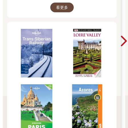
起 限量空運商品，先搶先贏 週週商品更新
在電影最後，湯米李瓊斯和威爾史密斯就是在公園裡的地球儀前
看更多
與外星人打鬥，而位在地球儀後方的飛碟雙塔則是外星人要逃離
地球搭乘飛碟的地方。
法拉盛草原可樂娜公園是1939年因為紐約市舉辦世界博覽會而建
立的，現在變成附近居民的休憩場所。公園非常大，從地鐵站走
到地球儀要20∼30分，紐約大都會棒球隊的花旗球場、皇后區博
物館、皇后區動物園也都設在公園裡。
DATA
址 Grand Central Pkwy., Whitestone Exwy. bet. 111 St. and
College Point Blvd., Park Drive E. , Queens, NY 11375
電 718-760-6565
營 24小時
網 www.nycgovparks.org/parks/flushing-meadows-corona-park
交通方式
搭乘地鐵7號線至Mets-Willets Points Station 站，朝出口Flushing
Meadows Pk方向走去，會穿越一座行人木棧橋，沿著路標沿途
會經過公園入口，接著再穿越一條長長的林蔭樹道，不久後即可
看到地球儀與飛碟雙塔。