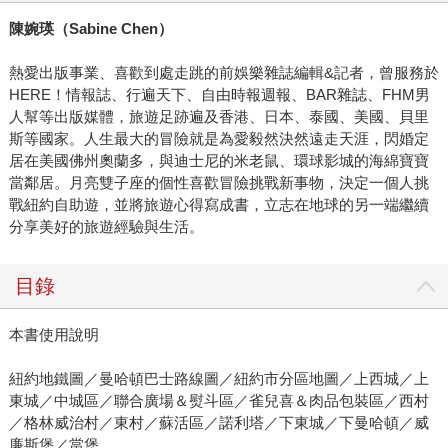
陳婉瑛（
Sabine Chen
）
熱愛出版事業、喜歡到處走跳的前娛樂雜誌編輯&記者，曾服務於
HERE！情報誌、行遍天下、自由時報週報、BAR雜誌、FHM男
人幫等出版媒體，旅遊足跡遍及香港、日本、泰國、美國、貝里
斯等國家。人生最大的冒險就是為愛毅然決然遠走天涯，閃婚定
居在美國佛州奧蘭多，與迪士尼的米老鼠、環球影城的海綿寶寶
當鄰居。月亮雙子座的個性喜歡冒險挑戰新事物，決定一個人挑
戰紐約自助遊，並將旅遊心得寫成書，立志在地球的另一端繼續
分享美好的旅遊經驗與生活。
目錄
本書使用說明
紐約地鐵圖／曼哈頓巴士路線圖／紐約市分區地圖／上西城／上
東城／中城區／聯合廣場＆熨斗區／雀兒喜＆肉品包裝區／西村
／格林威治村／東村／蘇活區／諾利塔／下東城／下曼哈頓／威
廉斯堡／當堡