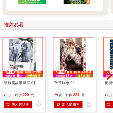
▼電子情書 You’ve got Mail
2.91街花園（河濱公園）91st Street Community Garden
(Riverside Park)
電影最後梅格萊恩與湯姆漢克決定見面，讓兩人深情相擁的那座
推薦必看
美麗的花園，就是在哈德遜河旁的91街花園。91街花園位在河濱
公園內，周遭環境非常舒適安靜，主要是附近居民在此活動休
閒，鮮少有觀光客出沒。整個公園屬狹長型，除了可在此散步休
憩外，也別錯過一旁的哈德遜河畔美景，可體驗上西城獨有的靜
謐氛圍。
DATA
址 New York, NY 10025，位於Riverside Park內
營 24小時
網 www.thegardenpeople.org交通方式
請解開故事謎底 01
叛逆玩家 02
祕密
搭乘地鐵1、2、3線至96 St.站，出站後走Broadway往91 St.方向
走，至W 91 St.後右轉，一路直行過Riverside Dr.即達公園91 St.
229
221
入口，沿著斜坡步道慢慢往下走，經過Hippo Playground後不久
79
折
特價
元
79
折
特價
元
79
折
即達。
加入購物車
加入購物車
▼慾望城市 Sexy and the city