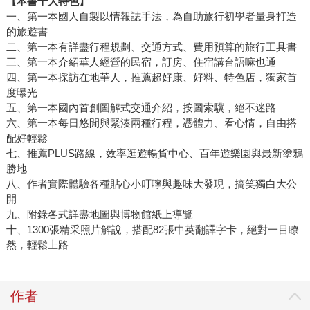
【本書十大特色】
一、第一本國人自製以情報誌手法，為自助旅行初學者量身打造
的旅遊書
二、第一本有詳盡行程規劃、交通方式、費用預算的旅行工具書
三、第一本介紹華人經營的民宿，訂房、住宿講台語嘛也通
四、第一本採訪在地華人，推薦超好康、好料、特色店，獨家首
度曝光
五、第一本國內首創圖解式交通介紹，按圖索驥，絕不迷路
六、第一本每日悠閒與緊湊兩種行程，憑體力、看心情，自由搭
配好輕鬆
七、推薦PLUS路線，效率逛遊暢貨中心、百年遊樂園與最新塗鴉
勝地
八、作者實際體驗各種貼心小叮嚀與趣味大發現，搞笑獨白大公
開
九、附錄各式詳盡地圖與博物館紙上導覽
十、1300張精采照片解說，搭配82張中英翻譯字卡，絕對一目瞭
然，輕鬆上路
作者