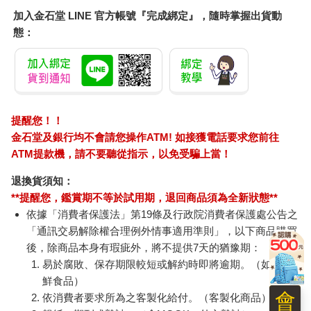
也是許多人最嚮往居住的地方。從哥倫比亞大學開始，沿途的聖
加入金石堂 LINE 官方帳號『完成綁定』，隨時掌握出貨動
約翰大教堂、自然歷史博物館，直到林肯中心，都是觀賞重點，
態：
藝術氣息濃郁，是紐約最有人文氣息的一區，步調也較慢，很適
合喜歡漫遊的旅人。
上西城跟想像中的紐約風光不太一樣，充滿著濃郁的人文氣息。
因為這裡不僅擁有佔地不小、充滿學術氣息的哥倫比亞大學，還
有自然歷史博物館、林肯藝術中心，途中還可以繞到哈德遜河體
提醒您！！
驗上西城居民獨享的河岸風光。
金石堂及銀行均不會請您操作ATM! 如接獲電話要求您前往
因為上西城的舒適愜意，吸引許多退休人士、演員、作家移居於
ATM提款機，請不要聽從指示，以免受騙上當！
此，加上周圍的特色傳統書店、咖啡館、餐廳，形成了典型的雅
痞生活圈，尤其是靠近哥倫比亞大學那段，沒有滿街的車水馬
退換貨須知：
龍，也沒有遊客過度的喧嘩叨擾，這裡的氛圍自成一格。也因此
**提醒您，鑑賞期不等於試用期，退回商品須為全新狀態**
讓電影《電子情書》的主拍攝場景均選擇在上西城，影集《慾望
依據「消費者保護法」第19條及行政院消費者保護處公告之
城市》裡最有藝術氣質的夏綠蒂家也是設定在此。1.哥倫比亞大
「通訊交易解除權合理例外情事適用準則」，以下商品購買
學Columbia University
後，除商品本身有瑕疵外，將不提供7天的猶豫期：
紐約州歷史最悠久的大學
易於腐敗、保存期限較短或解約時即將逾期。（如：生
哥倫比亞大學的前身是國王學院，在美國歷史記載上是第五所成
立的大學，現在校園裡依然保留了許多國王學院時期的遺跡。哥
鮮食品）
會
倫比亞大學同時也是紐約州歷史最悠久的大學，在寸土寸金的紐
依消費者要求所為之客製化給付。（客製化商品）