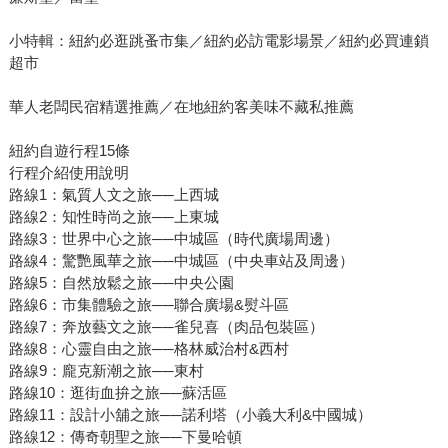
小特輯：紐約必逛跳蚤市集／紐約必訪電影場景／紐約必買連鎖
超市
華人老闆民宿精選推薦／在地紐約客美味不藏私推薦
紐約自遊行程15條
行程介紹使用說明
路線1：氣質人文之旅──上西城
路線2：知性時尚之旅──上東城
路線3：世界中心之旅──中城區（時代廣場周邊）
路線4：驚艷風華之旅──中城區（中央車站及周邊）
路線5：自然放鬆之旅──中央公園
路線6：市集體驗之旅──聯合廣場&熨斗區
路線7：奔放藝文之旅──雀兒喜（肉品包裝區）
路線8：心靈自由之旅──格林威治村&西村
路線9：龐克新潮之旅──東村
路線10：逛街血拚之旅──蘇活區
路線11：設計小舖之旅──諾利塔（小義大利&中國城）
路線12：傳奇朝聖之旅──下曼哈頓