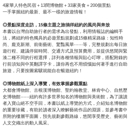
4家華人特色民宿＋13間博物館＋33家美食＋200個景點
一手掌握紐約最新、最不一樣的旅遊情報！
◎
景點深度走訪，
15
條主題之旅徜徉紐約的風尚與奔放
本書以台灣自助旅行者的需求為出發點，利用情報誌的編輯手
法，將紐約特色獨具的必遊景點規劃成15條精采路線：知性時
尚、龐克新潮、前衛藝術、驚豔風華⋯⋯等，完整規劃出每日旅
遊行程、建議停留時間、交通方式及預算費用，並提供悠閒與緊
湊二種不同的行程選擇，詳列各種情報與貼心叮嚀，搭配附錄的
行前須知與中英翻譯字卡，讓你再也不用煩惱如何著手進行自助
旅遊，只要按圖索驥就能自在暢遊紐約！
◎
博物館紙上深入導覽，有效掌握參觀重點
大都會博物館、古根漢博物館、聖約翰教堂、林肯中心、自然歷
史博物館⋯⋯紐約有許多世界知名的博物館與美術館，為了讓讀
者入寶山絕不空手回，本書以紙上導覽的方式，介紹知名博物館
的重要珍藏，有助於讀者深入瞭解藝術作品的淵源，並參考書中
所附的樓層平面圖，預先規劃參觀路線，悠閒享受歷史、藝術與
人文交織出的動人風采。