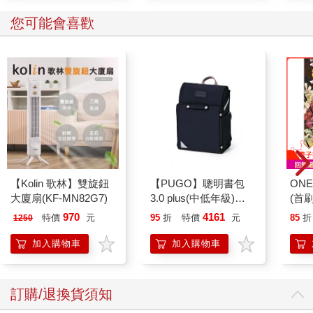
3.凱莉的家Carrie’s house
您可能會喜歡
這是凱莉在劇中的單身公寓，在電影或影集中常常看到穿著時髦
的凱莉從這門口走出來，從公寓到整條Perry St，儼然是全劇中最
不可少的重要場景，吸引許多粉絲千里迢迢來此朝聖。現實中的
這座公寓是個私人住宅，因為太多影迷前來拍照，而打擾到住戶
的生活，因此現在門口階梯前已放上禁止進入的招牌，要來參訪
的人請務必輕聲細語，以免成為不受歡迎的遊客。這座公寓位在
西村，距離凱莉最愛的杯子蛋糕Magnolia Bakery步行只需兩分
鐘，可列入西村路線中一起走訪。
DATA
址 66 Perry St, New York,NY 10014
【Kolin 歌林】雙旋鈕
【PUGO】聰明書包
ONE
大廈扇(KF-MN82G7)
3.0 plus(中低年級)酷
(首刷
交通方式
黑 全新進化玩美上市
970
4161
特價
元
95
折
特價
元
85
折
1250
搭乘地鐵1 、2 線至Christopher street站，出站後沿著W4th St.
走，看到PerrySt.後左轉，不久即看到公寓位在左手邊。
加入購物車
加入購物車
◎路線1：氣質人文之旅──上西城
■魅力無限的哈德遜河岸風光
訂購/退換貨須知
上西城是曼哈頓的高級地段，曾被選為紐約最適合居住的區域，