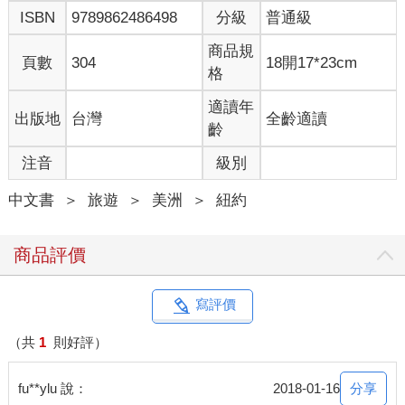
交通方式
ISBN
9789862486498
分級
普通級
搭乘地鐵L線至Bedford Av.站，出站後走N 7th St.往Kent Ave.方
向，至Kent Ave.後右轉.，即可看到市集入口在左手邊。
商品規
頁數
304
18開17*23cm
格
2.當堡跳蚤市集Dumbo Flea Market
年輕時髦的創意市集
適讀年
出版地
台灣
全齡適讀
原本在威廉斯堡的布魯克林市集，因為場地關係，近年遷移至當
齡
堡的曼哈頓大橋下，並改名為當堡跳蚤市集。新場地雖沒有舊場
注音
級別
地大，攤位也略減少，但攤商散布在曼哈頓橋下，逛起來別有一
番風情。當堡跳蚤市集的攤商約有70個，包含買物與美食攤位，
中文書
＞
旅遊
＞
美洲
＞
紐約
這裡的攤位特色更顯年輕，商品也更具創意與巧思，可以發現許
多意想不到的好貨，也可以跟設計師面對面聊天互動。此外，這
裡的美食不容錯過，知名的拉麵漢堡以及中式山東煎餅，都是這
商品評價
裡很有人氣的攤位。市集也貼心的規劃簡易的用餐區，吃完美食
再繼續逛，十足悠閒自在，雖然開幕不久，卻已是紐約客心中最
愛逛的跳蚤市集。
寫評價
小叮嚀：當堡跳蚤市集位在當堡的人氣觀光路線中，可以挑個市
（共
1
則好評）
集營業的週日一起走訪，絕對不虛此行。DATA
址 80 Pearl St, Brooklyn, NY 11201
分享
fu**ylu 說：
2018-01-16
電 718-928-6603