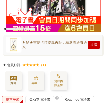
呀哈★吉伊卡哇旋風再起，精選周邊看過
加購
來
★
會員好評
★★★★★（1）
寫評價
好書
喜歡+1
賺金幣
?
紙本平裝
金石堂 電子書
Readmoo 電子書