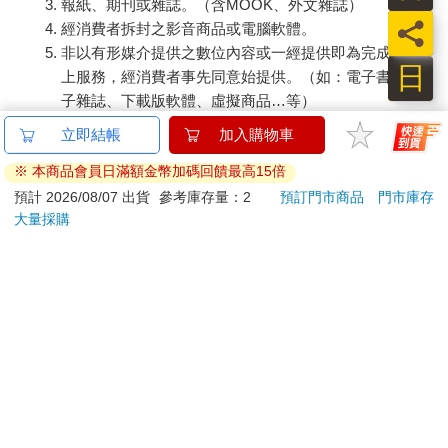
約市還能擁有如此佔地不算小的校園，又位於名人雅士最愛的上
報紙、期刊或雜誌。（含MOOK、外文雜誌）
西城，這裡的學生真的是其他紐約學生要幸福許多。哥倫比亞的
員
經消費者拆封之影音商品或電腦軟體。
校友也是個個來頭不小，美國歷任總統如西奧多‧羅斯福和弗蘭克
非以有形媒介提供之數位內容或一經提供即為完成之線
林·D·羅斯福到歐巴馬都是哥大校友，著名的思想家胡適與歌手宇
日
上服務，經消費者事先同意始提供。（如：電子書、電
多田光等，也都是畢業於這裡。
子雜誌、下載版軟體、虛擬商品…等）
已拆封之個人衛生用品。（如：內衣褲、刮鬍刀、除毛
位於校園正中央的Low Memorial Library是造訪哥倫比亞大學的必
立即結帳
加入購物車
刀…等）
訪景點，完成於1897年，是當時學校的董事長Seth Low為了紀念
※ 本商品會員日滿額金幣加碼回饋最高15倍
若非上列種類商品，均享有到貨7天的猶豫期（含例假
他的父親Abiel Abbot Low所捐贈的，從外觀到內部都氣勢雄偉。
日）。
預計 2026/08/07 出貨
參考庫存量：2
預訂門市商品
門市庫存
而後來1934年Bitler Library興建完成後，Low MemorialLibrary現
大量採購
已成為舉行儀式典禮的場地以及學校的學務中心。正門階梯前的
辦理退換貨時，商品（組合商品恕無法接受單獨退貨）必須
Alma Mater與一旁的噴泉是取景的重點，從AlmaMater往門殿上
是您收到商品時的原始狀態（包含商品本體、配件、贈品、
望，氣勢更是磅礡。如果時間充裕，可坐在階梯上欣賞穿梭在校
保證書、所有附隨資料文件及原廠內外包裝…等），請勿直
園中的哥大學生，體驗美式校園風情。
接使用原廠包裝寄送，或於原廠包裝上黏貼紙張或書寫文
字。
DATA
退回商品若無法回復原狀，將請您負擔回復原狀所需費用，
址 116th Street and Broadway,New York, NY 10027
嚴重時將影響您的退貨權益。
電 訪客接待中心212-854-4900
營 遊客中心週一至五09:00∼17:00
票 免費
休 無