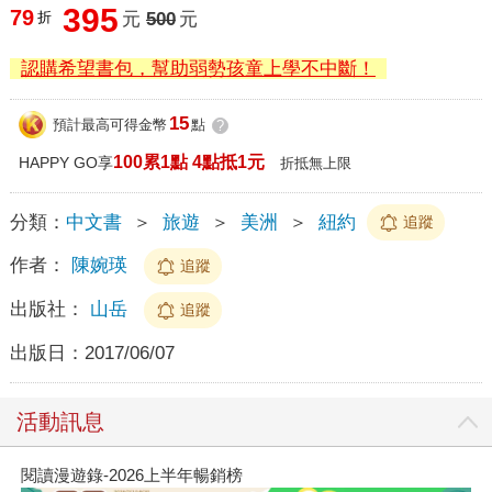
395
79
折
元
500
元
認購希望書包，幫助弱勢孩童上學不中斷！
15
預計最高可得金幣
點
?
100累1點 4點抵1元
HAPPY GO享
折抵無上限
分類：
中文書
＞
旅遊
＞
美洲
＞
紐約
追蹤
作者：
陳婉瑛
追蹤
出版社：
山岳
追蹤
出版日：
2017/06/07
活動訊息
閱讀漫遊錄-2026上半年暢銷榜