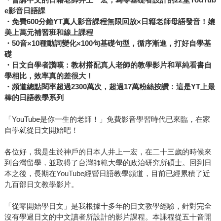
e影音日語課
・免費600分鐘YT真人影音課程無限回放×日籍老師母語發音！媲
美上萬元補習班和線上課程
・50音×10種動詞變化×100句基礎句型，循序漸進，打好自學基
礎
・日文自學者讚嘆：教材搭配真人老師的教學影片和單純看書自
學相比，效率真的差很大！
・頻道總點閱率超過2300萬次，超過17萬粉絲按讚：這是YT上最
棒的日語教學系列
「YouTube是你一生的老師！」免費影音學習時代已來臨，在家
自學就從日文開始吧！
各位好，我是生於神戶的日本人井上一宏，在二十三歲的時候來
到台灣留學，並取得了台灣師範大學的政治研究所碩士。回到日
本之後，長期在YouTube經營日語教學頻道，目前已經累積了近
九百部日文教學影片。
「從零開始學日文」是我根據十多年的日文教學經驗，針對完全
沒有學過日文的中文讀者所設計的影片課程。本課程從五十音開