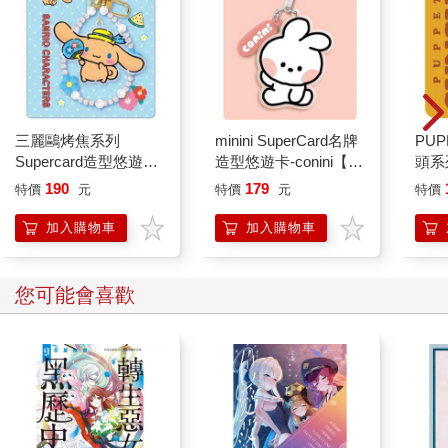
我家專辦謀殺案
抄寫英語的奇蹟：1天
情境
10分鐘，英語和人生
都起飛
394
300
79
折
特價
元
79
折
特價
元
9
折
加入購物車
加入購物車
其他人也看