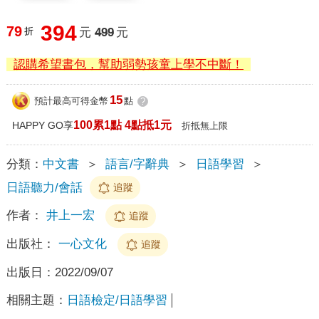
394
79
折
元
499
元
認購希望書包，幫助弱勢孩童上學不中斷！
15
預計最高可得金幣
點
?
100累1點 4點抵1元
HAPPY GO享
折抵無上限
分類：
中文書
＞
語言/字辭典
＞
日語學習
＞
日語聽力/會話
追蹤
作者：
井上一宏
追蹤
出版社：
一心文化
追蹤
出版日：
2022/09/07
相關主題：
日語檢定/日語學習