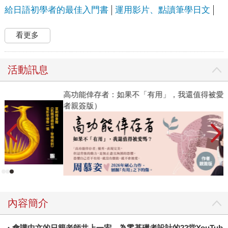
給日語初學者的最佳入門書
運用影片、點讀筆學日文
看更多
活動訊息
高功能倖存者：如果不「有用」，我還值得被愛嗎？（限量作
者親簽版）
內容簡介
・會講中文的日籍老師井上一宏，為零基礎者設計的22堂YouTub