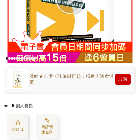
呀哈★吉伊卡哇旋風再起，精選周邊看過
加購
來
★
5
個人喜歡
寫評價
喜歡+1
賺金幣