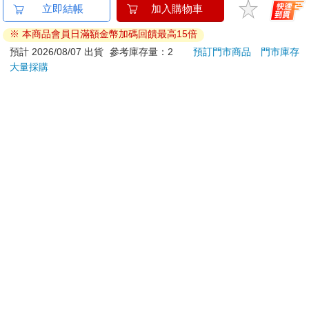
三麗鷗烤焦系列
minini SuperCard名牌
PUP
Supercard造型悠遊卡-
造型悠遊卡-conini【受
頭系列
大耳狗【受託代銷】
託代銷】
卡-
190
179
特價
元
特價
元
特價
銷】
加入購物車
加入購物車
您可能會喜歡
【電子書】轉生惡女的
水平檔案-色・愛・
The L
黑歷史(9)
落・夢-總集篇
to Li
85
480
特價
元
特價
元
9
折