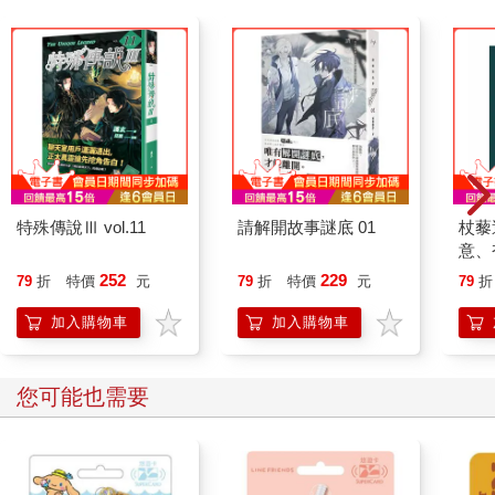
特殊傳說Ⅲ vol.11
請解開故事謎底 01
杖藜
意、
恭談
252
229
79
折
特價
元
79
折
特價
元
79
折
想
加入購物車
加入購物車
其他人也買