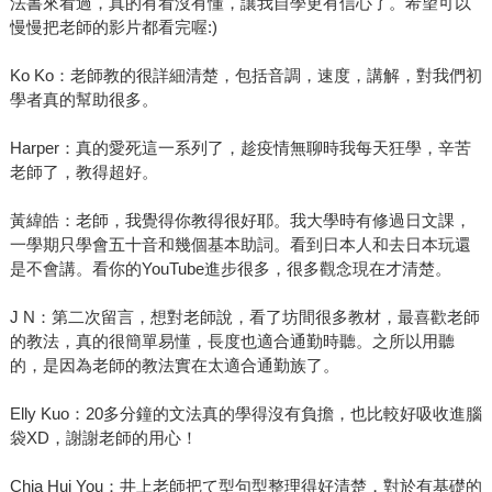
法書來看過，真的有看沒有懂，讓我自學更有信心了。希望可以
慢慢把老師的影片都看完喔:)
Ko Ko：老師教的很詳細清楚，包括音調，速度，講解，對我們初
學者真的幫助很多。
Harper：真的愛死這一系列了，趁疫情無聊時我每天狂學，辛苦
老師了，教得超好。
黃緯皓：老師，我覺得你教得很好耶。我大學時有修過日文課，
一學期只學會五十音和幾個基本助詞。看到日本人和去日本玩還
是不會講。看你的YouTube進步很多，很多觀念現在才清楚。
J N：第二次留言，想對老師說，看了坊間很多教材，最喜歡老師
的教法，真的很簡單易懂，長度也適合通勤時聽。之所以用聽
的，是因為老師的教法實在太適合通勤族了。
Elly Kuo：20多分鐘的文法真的學得沒有負擔，也比較好吸收進腦
袋XD，謝謝老師的用心！
Chia Hui You：井上老師把て型句型整理得好清楚，對於有基礎的