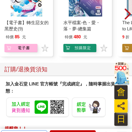
咱來考C(附音檔QR
菲律賓人學中文(附QR
台灣
CODE)
Code線上音檔)
證B
513
276
79
折
特價
元
79
折
特價
元
79
折
加入購物車
加入購物車
您可能也需要
會
員
日