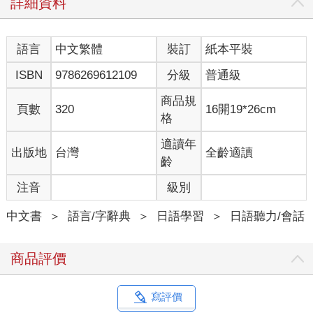
詳細資料
語言
中文繁體
裝訂
紙本平裝
ISBN
9786269612109
分級
普通級
商品規
頁數
320
16開19*26cm
格
適讀年
出版地
台灣
全齡適讀
齡
注音
級別
中文書
＞
語言/字辭典
＞
日語學習
＞
日語聽力/會話
商品評價
寫評價