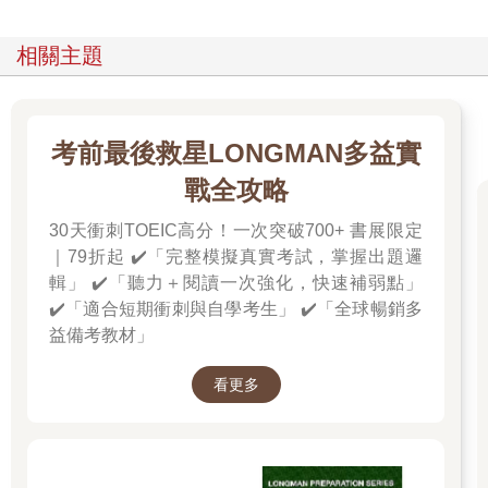
相關主題
考前最後救星LONGMAN多益實
戰全攻略
30天衝刺TOEIC高分！一次突破700+ 書展限定
｜79折起 ✔️「完整模擬真實考試，掌握出題邏
輯」 ✔️「聽力＋閱讀一次強化，快速補弱點」
✔️「適合短期衝刺與自學考生」 ✔️「全球暢銷多
益備考教材」
看更多