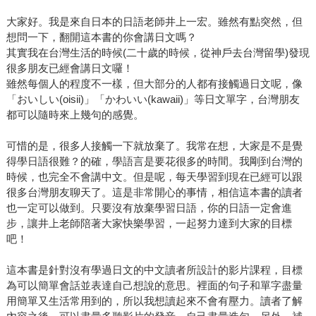
大家好。我是來自日本的日語老師井上一宏。雖然有點突然，但
想問一下，翻開這本書的你會講日文嗎？
其實我在台灣生活的時候(二十歲的時候，從神戶去台灣留學)發現
很多朋友已經會講日文囉！
雖然每個人的程度不一樣，但大部分的人都有接觸過日文呢，像
「おいしい(oisii)」「かわいい(kawaii)」等日文單字，台灣朋友
都可以隨時來上幾句的感覺。
可惜的是，很多人接觸一下就放棄了。我常在想，大家是不是覺
得學日語很難？的確，學語言是要花很多的時間。我剛到台灣的
時候，也完全不會講中文。但是呢，每天學習到現在已經可以跟
很多台灣朋友聊天了。這是非常開心的事情，相信這本書的讀者
也一定可以做到。只要沒有放棄學習日語，你的日語一定會進
步，讓井上老師陪著大家快樂學習，一起努力達到大家的目標
吧！
這本書是針對沒有學過日文的中文讀者所設計的影片課程，目標
為可以簡單會話並表達自己想說的意思。裡面的句子和單字盡量
用簡單又生活常用到的，所以我想讀起來不會有壓力。讀者了解