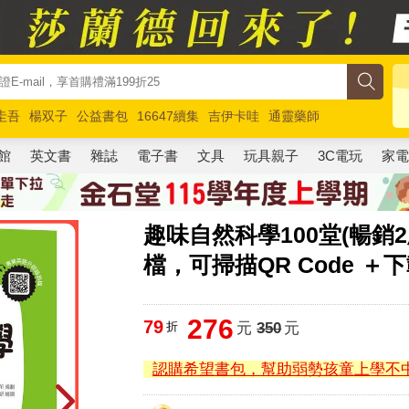
圭吾
楊双子
公益書包
16647續集
吉伊卡哇
通靈藥師
路邊攤新作
馬斯克
玩具總動員5
超慢跑
館
英文書
雜誌
電子書
文具
玩具親子
3C電玩
家
趣味自然科學100堂(暢銷
檔，可掃描QR Code ＋下
276
79
折
元
350
元
認購希望書包，幫助弱勢孩童上學不