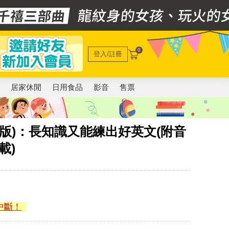
0
登入/註冊
電
居家休閒
日用食品
影音
售票
2版)：長知識又能練出好英文(附音
載)
中斷！