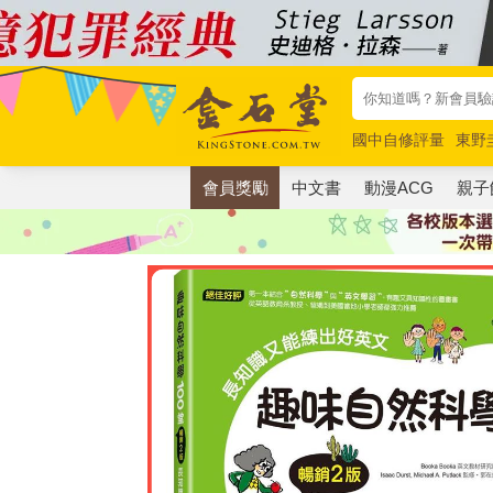
國中自修評量
東野
唯紅花綻放
奧德賽
會員獎勵
中文書
動漫ACG
親子