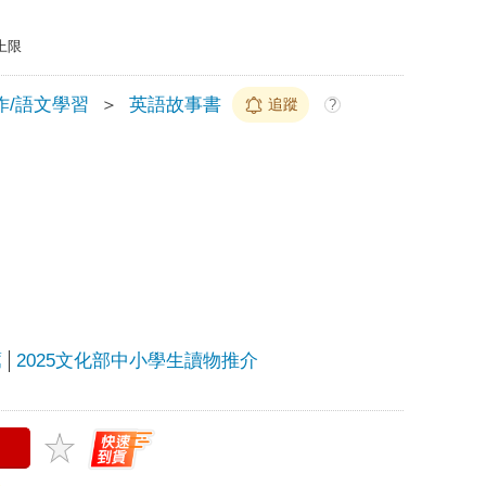
上限
作/語文學習
＞
英語故事書
追蹤
?
薦
2025文化部中小學生讀物推介