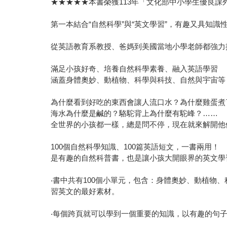
★★★★★本書榮獲113年「文化部中小學生優良
第一本結合“自然科學”與“英文學習”，有趣又具知識
從英語教育系教授、爸媽到美國當地小學老師都強力
滿足小孩好奇、培養自然科學素養、融入英語學習
涵蓋身體奧妙、動植物、科學與科技、自然與宇宙等
為什麼看到好吃的東西會讓人流口水？為什麼雞蛋煮
海水為什麼是鹹的？駱駝背上為什麼有駝峰？……
全世界的小孩都一樣，總是問不停，現在就來解開他們
100個自然科學知識、100篇英語短文，一書兩用！
是有趣的自然科普書，也是讓小孩大開眼界的英文學
‧書中共有100個小單元，包含：身體奧妙、動植
習英文的最好素材。
‧每個跨頁就可以學到一個重要的知識，以有趣的句