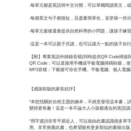
‧每單元都是英語與中文分開，可以單獨閱讀英文，
‧每個英文句子都很短，且盡量簡單化，並穿插一些
‧每單元最後還會提供自然科學的小問題，讓孩子練
‧這是一本可以親子共讀，也可以讓大一點的孩子自
【附】專業英語外師錄音檔(同時提供QR Code掃描
QR Code：可以直接用手機或平板電腦掃碼聆聽
MP3音檔：下載後可存在手機、平板電腦、個人電腦或M
【感謝前版的家長好評】
“本想找關於自然主題的繪本，不經意發現這本書，
變得更有趣！這是一本不論大人小孩都適合的英語讀本！ 推
“用字遣詞非常平易近人，可以就由此書認識很多單
用。非常推薦此書，也希望能有更多類似的書籍出版。” -