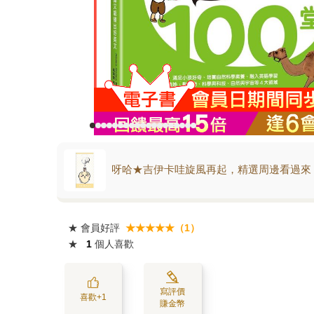
呀哈★吉伊卡哇旋風再起，精選周邊看過來
★
會員好評
★★★★★（1）
★
1
個人喜歡
寫評價
喜歡+1
賺金幣