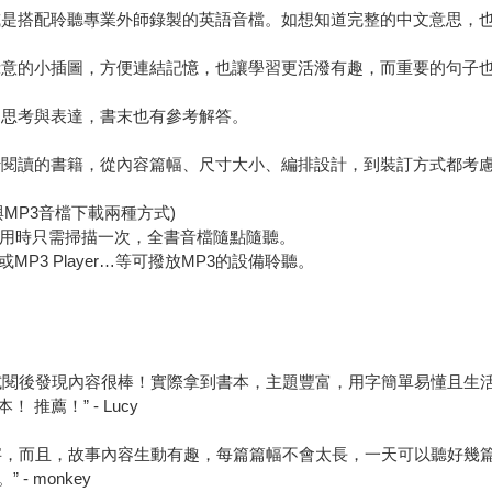
或是搭配聆聽專業外師錄製的英語音檔。如想知道完整的中文意思，
示意的小插圖，方便連結記憶，也讓學習更活潑有趣，而重要的句子
習思考與表達，書末也有參考解答。
行閱讀的書籍，從內容篇幅、尺寸大小、編排設計，到裝訂方式都考
與MP3音檔下載兩種方式)
，使用時只需掃描一次，全書音檔隨點隨聽。
P3 Player…等可撥放MP3的設備聆聽。
試閱後發現內容很棒！實際拿到書本，主題豐富，用字簡單易懂且生
薦！” - Lucy
字，而且，故事內容生動有趣，每篇篇幅不會太長，一天可以聽好幾
 monkey