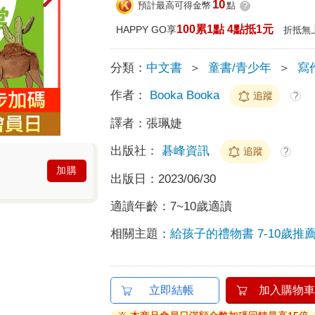
10
預計最高可得金幣
點
?
100累1點 4點抵1元
HAPPY GO享
折抵無
分類：
中文書
＞
童書/青少年
＞
寫
作者：
Booka Booka
追蹤
?
譯者：
張珮婕
出版社：
碁峰資訊
追蹤
?
加購
出版日：
2023/06/30
適讀年齡：
7~10歲適讀
相關主題：
給孩子的禮物書 7-10歲推
立即結帳
加入購物車