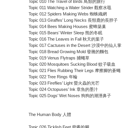
Topic 010 The Travel of Birds 鳥類的旅行
Topic 011 Watching a Water Strider 觀察水黽
Topic 012 Spiders Making Webs 蜘蛛織網
Topic 013 Giraffes’ Long Necks 長頸鹿的長脖子
Topic 014 Bees Making Houses 蜜蜂築巢
Topic 015 Bears’ Winter Sleep 熊的冬眠
Topic 016 The Leaves in Fall 秋天的葉子
Topic 017 Cactuses in the Desert 沙漠中的仙人掌
Topic 018 Bread Growing Mold 發黴的麵包
Topic 019 Venus Flytraps 捕蠅草
Topic 020 Mosquitoes Sucking Blood 蚊子吸血
Topic 021 Flies Rubbing Their Legs 摩擦腳的蒼蠅
Topic 022 Tree Rings 年輪
Topic 023 Fireflies’ Light 螢火蟲的光芒
Topic 024 Octopuses’ Ink 章魚的墨汁
Topic 025 Dogs’ Wet Noses 狗狗的潮溼鼻子
The Human Body 人體
Topic 026 Ticklish Feet 發癢的腳