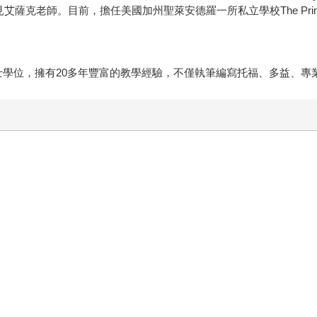
目都可以看見艾薩克老師。目前，擔任美國加州聖萊安德羅一所私立學校The Princ
茨大學)取得碩士學位，擁有20多年豐富的教學經驗，不僅執筆編寫托福、多