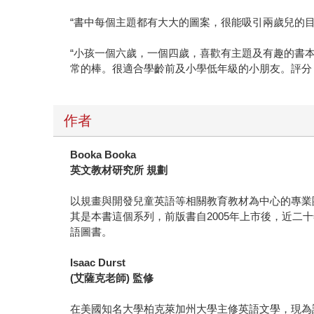
“書中每個主題都有大大的圖案，很能吸引兩歲兒的目光
“小孩一個六歲，一個四歲，喜歡有主題及有趣的書
常的棒。很適合學齡前及小學低年級的小朋友。評分：100 :
作者
Booka Booka
英文教材研究所 規劃
以規畫與開發兒童英語等相關教育教材為中心的專業
其是本書這個系列，前版書自2005年上市後，近
語圖書。
Isaac Durst
(艾薩克老師) 監修
在美國知名大學柏克萊加州大學主修英語文學，現為許多英語節目