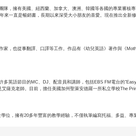
團隊，擁有美國、紐西蘭、加拿大、澳洲、韓國等各國的專業審核專
二十年來一直是暢銷書，長期以來深受大小朋友的喜愛。現在推出全新
也從事翻譯、口譯等工作。作品有《幼兒英語》著作與《Mother Go
的MC、DJ、配音員和講師，包括EBS FM電台的"Easy English
目都可以看見艾薩克老師。目前，擔任美國加州聖萊安德羅一所私立學校The Princ
茨大學)取得碩士學位，擁有20多年豐富的教學經驗，不僅執筆編寫托福、多