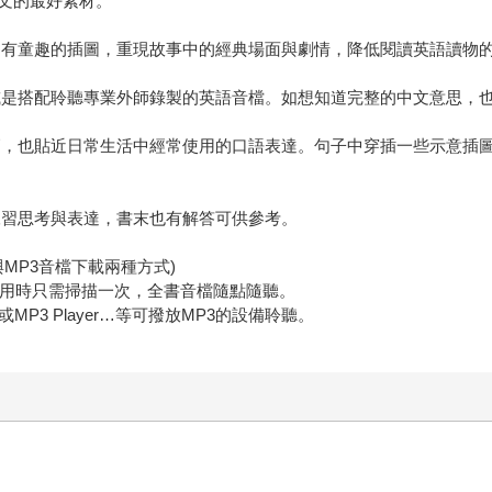
文的最好素材。
富有童趣的插圖，重現故事中的經典場面與劇情，降低閱讀英語讀物
或是搭配聆聽專業外師錄製的英語音檔。如想知道完整的中文意思，
高，也貼近日常生活中經常使用的口語表達。句子中穿插一些示意插
練習思考與表達，書末也有解答可供參考。
與MP3音檔下載兩種方式)
，使用時只需掃描一次，全書音檔隨點隨聽。
P3 Player…等可撥放MP3的設備聆聽。