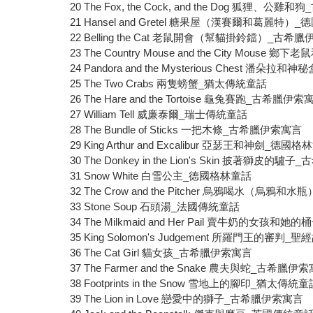
20 The Fox, the Cock, and the Dog 狐狸、
21 Hansel and Gretel 糖果屋（漢賽爾和葛麗特）
22 Belling the Cat 老鼠開會（幫貓掛鈴鐺）_古希
23 The Country Mouse and the City Mou
24 Pandora and the Mysterious Chest 潘朵
25 The Two Crabs 兩隻螃蟹_猶太傳統童話
26 The Hare and the Tortoise 龜兔賽跑_古希臘伊索
27 William Tell 威廉泰爾_瑞士傳統童話
28 The Bundle of Sticks 一把木條_古希臘伊索寓言
29 King Arthur and Excalibur 亞瑟王和神劍_德國
30 The Donkey in the Lion's Skin 披著獅皮的
31 Snow White 白雪公主_德國格林童話
32 The Crow and the Pitcher 烏鴉喝水（烏
33 Stone Soup 石頭湯_法國傳統童話
34 The Milkmaid and Her Pail 賣牛奶的女孩
35 King Solomon's Judgement 所羅門王的審判_聖
36 The Cat Girl 貓女孩_古希臘伊索寓言
37 The Farmer and the Snake 農夫與蛇_古希臘伊
38 Footprints in the Snow 雪地上的腳印_猶太傳統童
39 The Lion in Love 戀愛中的獅子_古希臘伊索寓言