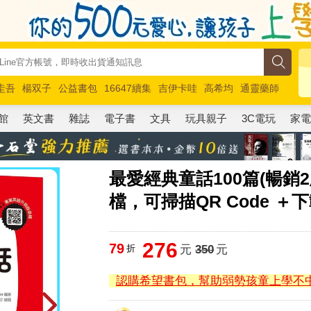
圭吾
楊双子
公益書包
16647續集
吉伊卡哇
高希均
通靈藥師
路邊攤新作
馬斯克
玩具總動員5
超慢跑
館
英文書
雜誌
電子書
文具
玩具親子
3C電玩
家
最愛經典童話100篇(暢銷
檔，可掃描QR Code ＋下
276
79
折
元
350
元
認購希望書包，幫助弱勢孩童上學不