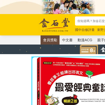
國中自修評量
東野
唯紅花綻放
奧德賽
會員獎勵
中文書
動漫ACG
親子