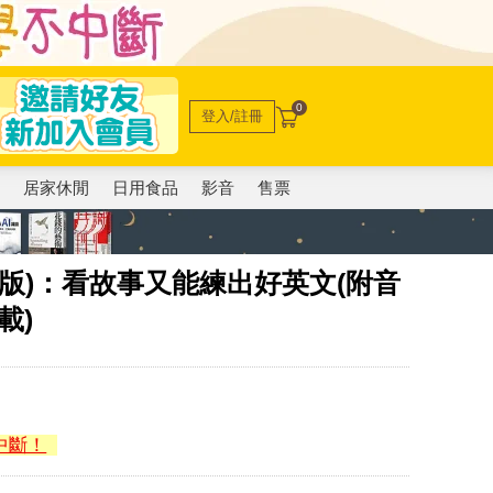
0
登入/註冊
電
居家休閒
日用食品
影音
售票
2版)：看故事又能練出好英文(附音
載)
中斷！