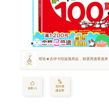
呀哈★吉伊卡哇旋風再起，精選周邊看過來
寫評價
喜歡+1
賺金幣