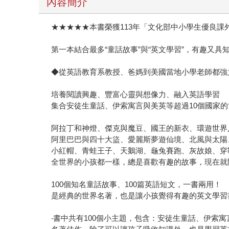
內容簡介
★★★★★本書榮獲113年「文化部中小學生優良
第一本結合最多“童話故事”與“英文學習”，有趣又具
◆從英語教育系教授、爸媽到美國當地小學老師都強
培養閱讀興趣、豐富心靈與想像力、融入英語學習
集合安徒生童話、伊索寓言與美英等超過10個國家
阿拉丁和神燈、傑克與魔豆、國王的新衣、環遊世界
阿里巴巴與四十大盜、愛麗斯夢遊仙境、北風與太陽
小紅帽、青蛙王子、天鵝湖、龜兔賽跑、灰故娘、穿
全世界的小孩都一樣，總是喜歡有趣的故事，現在就開
100個知名童話故事、100篇英語短文，一書兩用！
是經典的世界名著，也是讓小孩覺得有趣的英文學習
‧書中共有100個小主題，包含：安徒生童話、伊