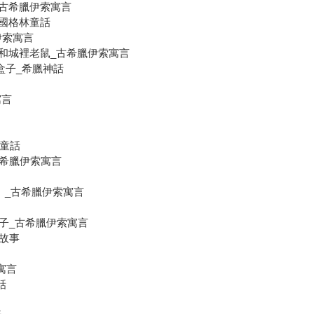
公雞和狗_古希臘伊索寓言
_德國格林童話
臘伊索寓言
se 鄉下老鼠和城裡老鼠_古希臘伊索寓言
拉和神秘盒子_希臘神話
寓言
格林童話
驢子_古希臘伊索寓言
鴉和水瓶）_古希臘伊索寓言
和她的桶子_古希臘伊索寓言
經故事
索寓言
話