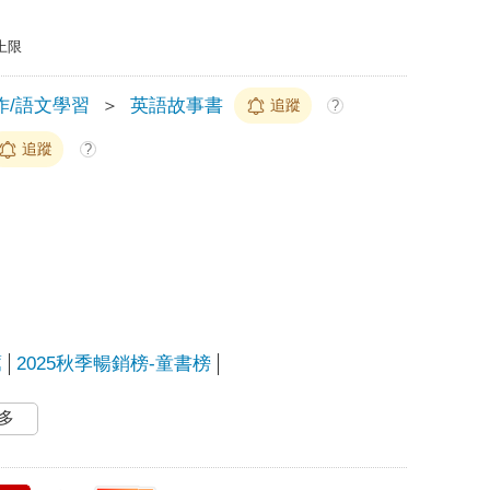
上限
作/語文學習
＞
英語故事書
追蹤
?
追蹤
?
薦
2025秋季暢銷榜-童書榜
多