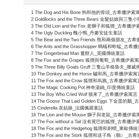
1 The Dog and His Bone 狗和他的骨頭_古希臘伊索
2 Goldilocks and the Three Bears 金髮姑娘
3 The Old Lion and the Fox 老獅子和狐狸_古希臘
4 The Ugly Duckling 醜小鴨_丹麥安徒生童話
5 The Bear and the Two Friends 熊和兩個朋友
6 The Ants and the Grasshopper 螞蟻和蚱蜢_
7 The Gingerbread Man 薑餅人_英國傳統童話
8 The Fox and the Grapes 狐狸與葡萄_古希臘伊索
9 The Three Billy Goats Gruff 三隻山羊格魯夫_
10 The Donkey and the Horse 驢和馬_古希臘伊索
11 The Fox and the Crow 狐狸和烏鴉_古希臘伊索寓
12 The Magic Cooking Pot 神奇湯鍋_印度傳統童話
13 The Boy Who Cried Wolf 狼來了_古希臘伊索寓言
14 The Goose That Laid Golden Eggs 下金蛋
15 Cinderella 灰姑娘_法國佩羅童話
16 The Lion and the Mouse 獅子與老鼠_古希臘伊
17 The Fox without a Tail 沒有尾巴的狐狸_古希臘
18 The Fox and the Hedgehog 狐狸和刺蝟_東歐傳
19 The Fox and the Stork 狐狸和送子鳥（鸛）_