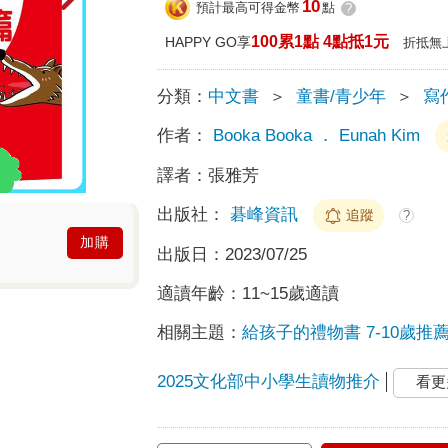
10
預計最高可得金幣
點
?
100累1點 4點抵1元
HAPPY GO享
折抵無
分類：
中文書
＞
童書/青少年
＞
寫
作者：
Booka Booka ． Eunah Kim
譯者：
張雅芳
出版社：
碁峰資訊
追蹤
?
加購
出版日：
2023/07/25
適讀年齡：
11~15歲適讀
相關主題：
給孩子的禮物書 7-10歲推
2025文化部中小學生讀物推介
看更