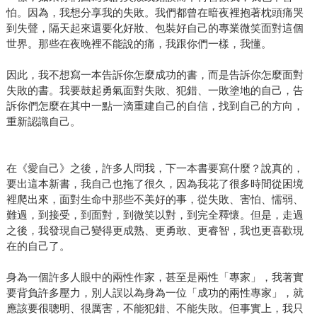
怕。因為，我想分享我的失敗。我們都曾在暗夜裡抱著枕頭痛哭
到失聲，隔天起來還要化好妝、包裝好自己的專業微笑面對這個
世界。那些在夜晚裡不能說的痛，我跟你們一樣，我懂。
因此，我不想寫一本告訴你怎麼成功的書，而是告訴你怎麼面對
失敗的書。我要鼓起勇氣面對失敗、犯錯、一敗塗地的自己，告
訴你們怎麼在其中一點一滴重建自己的自信，找到自己的方向，
重新認識自己。
在《愛自己》之後，許多人問我，下一本書要寫什麼？說真的，
要出這本新書，我自己也拖了很久，因為我花了很多時間從困境
裡爬出來，面對生命中那些不美好的事，從失敗、害怕、懦弱、
難過，到接受，到面對，到微笑以對，到完全釋懷。但是，走過
之後，我發現自己變得更成熟、更勇敢、更睿智，我也更喜歡現
在的自己了。
身為一個許多人眼中的兩性作家，甚至是兩性「專家」，我著實
要背負許多壓力，別人誤以為身為一位「成功的兩性專家」，就
應該要很聰明、很厲害，不能犯錯、不能失敗。但事實上，我只