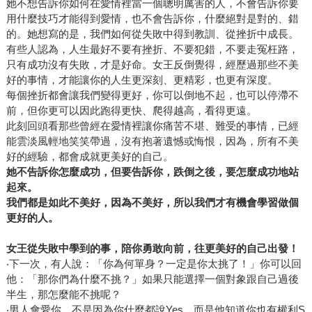
她不想告訴你如何在愛情裡當一個聰明厲害的人，不會告訴你要
用什麼技巧才能得到愛情，也不會告訴你，什麼絕對是對的、錯
的。她想寫的是，我們如何從失敗中得到教訓、從挫折中成長。
有些人認為，人生最好不要有挫折、不要犯錯，不要走冤枉路，
只有成功沒有失敗，才是好命。女王反倒覺得，經歷過那些不美
好的事情，才能讓你的人生更深刻、更精彩，也更有深度。
每個挫折都會讓我們變得更好，你可以倒地不起，也可以停滯不
前，但你更可以因此跑得更快、爬得越高，看得更遠。
此刻回頭看那些曾經在愛情裡讓你痛苦不堪、難受的事情，已經
能雲淡風輕地笑笑帶過，沒有抱著遺憾或悔恨，因為，所有不美
好的經驗，都會成就更美好的自己。
她不告訴你怎麼成功，但要告訴你，跌倒之後，要怎麼成功地站
起來。
我們都是如此不美好，因為不美好，所以我們才有機會學習做個
更好的人。
女王從失敗中學到的事，陪你勇敢向前，往更美好的自己出發！
‧下一次，有人說：「你為何單身？一定是你太挑了！」你可以回
他：「那你們為什麼不挑？」如果只能選擇一個對象跟自己過後
半生，那怎麼能不挑呢？
‧男人會愛你，不是因為你什麼都說Yes，而是他知道你也有權利S