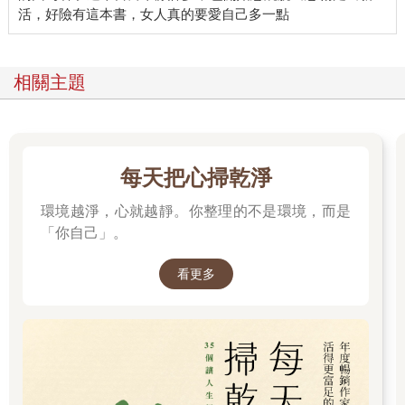
那時的我不敢面對事實、自欺欺人，其實是因為根本無法接受分
手這件事。因為很多東西如果攤開來講，就只能一翻兩瞪眼地走
上分開之路。那時，我困在一段感情裡久了，害怕分手，即使知
相關主題
道這段感情已經千瘡百孔，也依然覺得失去了會可惜。
或許就是這個「可惜」的念頭，讓我浪費了更多時間在這一段毫
無結果、甚至結局很糟的感情裡，現在回想起來，真覺得當時不
應該如此懦弱、不敢面對現實。因為，該發生的還是會發生，不
每天把心掃乾淨
管用任何形式，不屬於你的，終究會離開你。
環境越淨，心就越靜。你整理的不是環境，而是
最後你才會知道，離開，才是一種解脫。你多麼希望這個死刑快
「你自己」。
點處決，當你真的死了這條心，你的人生才能往前邁進。
看更多
失去自我，只為了成為一個好女友
很多時候，女人常被一種迷思所困，就是要成為一個好女人、好
女友。
也因為這個「好女友魔咒」，我們常會隱藏自己真正的個性、投
其所好，去扮演一個男人心目中的好女友、好女人形象。譬如
說，根本不會也不愛做菜的女生，會為了對方下廚，做一些對方