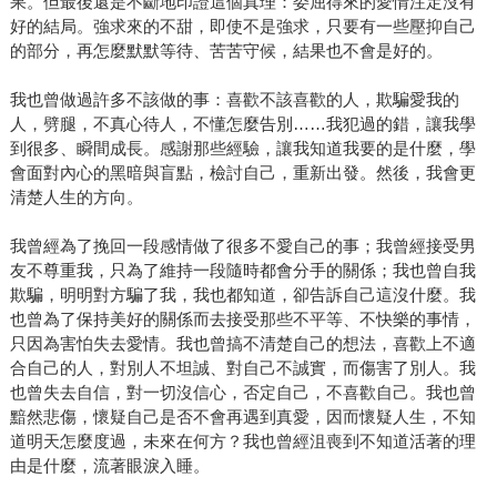
果。但最後還是不斷地印證這個真理：委屈得來的愛情注定沒有
好的結局。強求來的不甜，即使不是強求，只要有一些壓抑自己
的部分，再怎麼默默等待、苦苦守候，結果也不會是好的。
我也曾做過許多不該做的事：喜歡不該喜歡的人，欺騙愛我的
人，劈腿，不真心待人，不懂怎麼告別……我犯過的錯，讓我學
到很多、瞬間成長。感謝那些經驗，讓我知道我要的是什麼，學
會面對內心的黑暗與盲點，檢討自己，重新出發。然後，我會更
清楚人生的方向。
我曾經為了挽回一段感情做了很多不愛自己的事；我曾經接受男
友不尊重我，只為了維持一段隨時都會分手的關係；我也曾自我
欺騙，明明對方騙了我，我也都知道，卻告訴自己這沒什麼。我
也曾為了保持美好的關係而去接受那些不平等、不快樂的事情，
只因為害怕失去愛情。我也曾搞不清楚自己的想法，喜歡上不適
合自己的人，對別人不坦誠、對自己不誠實，而傷害了別人。我
也曾失去自信，對一切沒信心，否定自己，不喜歡自己。我也曾
黯然悲傷，懷疑自己是否不會再遇到真愛，因而懷疑人生，不知
道明天怎麼度過，未來在何方？我也曾經沮喪到不知道活著的理
由是什麼，流著眼淚入睡。