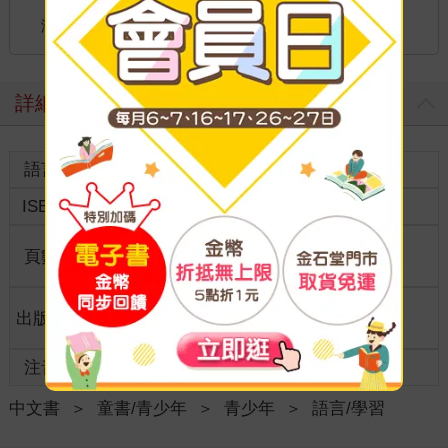
國際快遞：全球
海外
港澳店取：
詳細資料
語言
中文繁體
裝訂
紙本平裝
ISBN
9786263730793
分級
普通級
商品規
頁數
128
18開17*23cm
格
適讀年
出版地
台灣
11~15歲適讀
齡
注音
級別
中文書
＞
童書/青少年
＞
青少年
＞
語言/學習