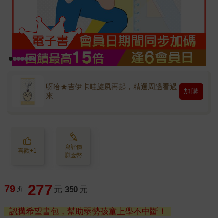
呀哈★吉伊卡哇旋風再起，精選周邊看過
加購
來
寫評價
喜歡+1
賺金幣
277
79
折
元
350
元
認購希望書包，幫助弱勢孩童上學不中斷！