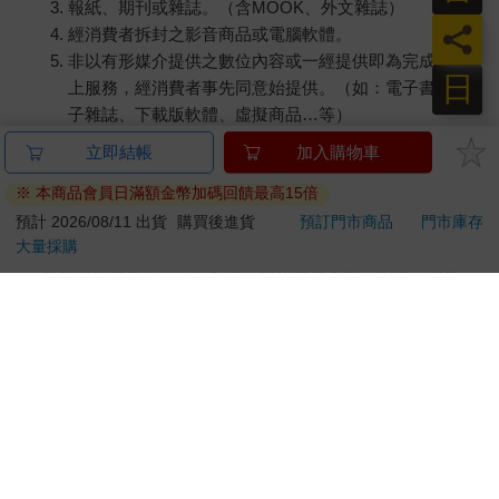
報紙、期刊或雜誌。（含MOOK、外文雜誌）
員
經消費者拆封之影音商品或電腦軟體。
非以有形媒介提供之數位內容或一經提供即為完成之線
日
上服務，經消費者事先同意始提供。（如：電子書、電
子雜誌、下載版軟體、虛擬商品…等）
已拆封之個人衛生用品。（如：內衣褲、刮鬍刀、除毛
立即結帳
加入購物車
刀…等）
※ 本商品會員日滿額金幣加碼回饋最高15倍
若非上列種類商品，均享有到貨7天的猶豫期（含例假
日）。
預計 2026/08/11 出貨
購買後進貨
預訂門市商品
門市庫存
大量採購
辦理退換貨時，商品（組合商品恕無法接受單獨退貨）必須
是您收到商品時的原始狀態（包含商品本體、配件、贈品、
保證書、所有附隨資料文件及原廠內外包裝…等），請勿直
接使用原廠包裝寄送，或於原廠包裝上黏貼紙張或書寫文
字。
退回商品若無法回復原狀，將請您負擔回復原狀所需費用，
嚴重時將影響您的退貨權益。