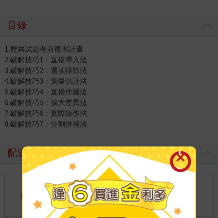
目錄
1.歷屆試題考前複習計畫
2.破解技巧1：直接帶入法
3.破解技巧2：選項排除法
4.破解技巧3：測量估計法
5.破解技巧4：直接作圖法
6.破解技巧5：擴大差異法
7.破解技巧6：實際操作法
8.破解技巧7：分割拼補法
配送方式
國內宅配：本島、離島
到店取貨：
台灣
不限金額免運費