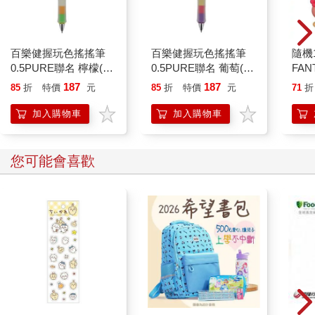
百樂健握玩色搖搖筆
百樂健握玩色搖搖筆
隨機
0.5PURE聯名 檸檬(限
0.5PURE聯名 葡萄(限
FAN
量)
量)
熱帶
187
187
85
折
特價
元
85
折
特價
元
71
折
圖 
蒂貓
加入購物車
加入購物車
樂蒂 
您可能會喜歡