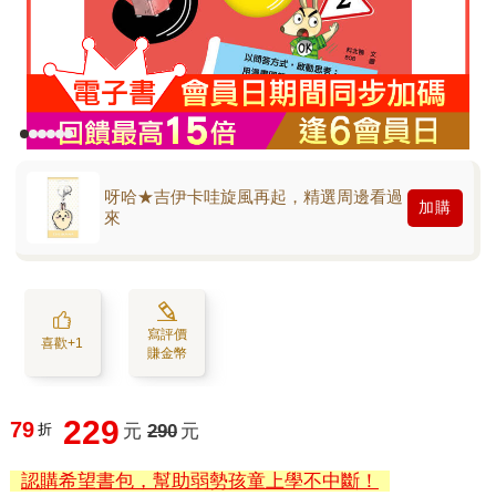
呀哈★吉伊卡哇旋風再起，精選周邊看過
加購
來
寫評價
喜歡+1
賺金幣
229
79
折
元
290
元
認購希望書包，幫助弱勢孩童上學不中斷！