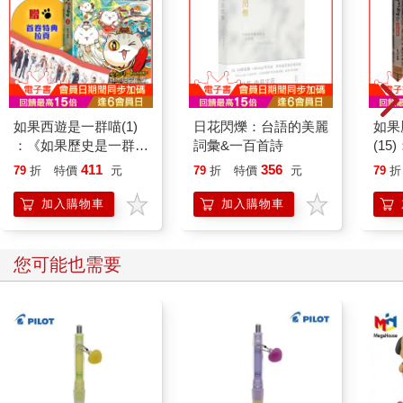
如果西遊是一群喵(1)
日花閃爍：台語的美麗
如果
：《如果歷史是一群
詞彙&一百首詩
(1
喵》作者最新力作，附
貓漫
411
356
79
折
特價
元
79
折
特價
元
79
折
【首卷特典】拉頁
加入購物車
加入購物車
您可能也需要