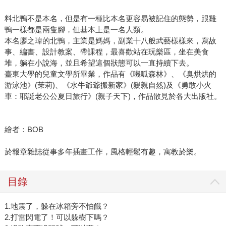
料北鴨不是本名，但是有一種比本名更容易被記住的態勢，跟雞
鴨一樣都是兩隻腳，但基本上是一名人類。
本名廖之瑋的北鴨，主業是媽媽，副業十八般武藝樣樣來，寫故
事、編書、設計教案、帶課程，最喜歡站在玩樂區，坐在美食
堆，躺在小說海，並且希望這個狀態可以一直持續下去。
臺東大學的兒童文學所畢業，作品有《嘰呱森林》、《臭烘烘的
游泳池》(茉莉)、《水牛爺爺搬新家》(親親自然)及《勇敢小火
車：耶誕老公公夏日旅行》(親子天下)，作品散見於各大出版社。
繪者：BOB
於報章雜誌從事多年插畫工作，風格輕鬆有趣，寓教於樂。
目錄
1.地震了，躲在冰箱旁不怕餓？
2.打雷閃電了！可以躲樹下嗎？