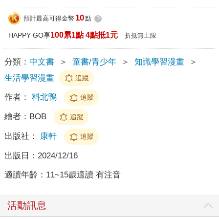
10
預計最高可得金幣
點
?
100累1點 4點抵1元
HAPPY GO享
折抵無上限
分類：
中文書
＞
童書/青少年
＞
知識學習漫畫
＞
生活學習漫畫
追蹤
作者：
料北鴨
追蹤
繪者：
BOB
追蹤
出版社：
康軒
追蹤
出版日：
2024/12/16
適讀年齡：
11~15歲適讀 有注音
活動訊息