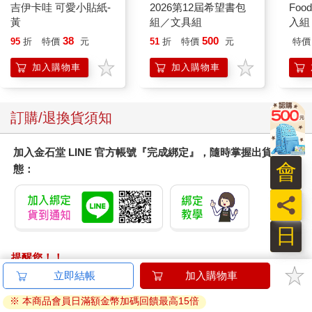
吉伊卡哇 可愛小貼紙-
2026第12屆希望書包
Foo
黃
組／文具組
入組
38
500
95
折
特價
元
51
折
特價
元
特價
加入購物車
加入購物車
訂購/退換貨須知
加入金石堂 LINE 官方帳號『完成綁定』，隨時掌握出貨動
會
態：
員
日
提醒您！！
金石堂及銀行均不會請您操作ATM! 如接獲電話要求您前往
立即結帳
加入購物車
ATM提款機，請不要聽從指示，以免受騙上當！
※ 本商品會員日滿額金幣加碼回饋最高15倍