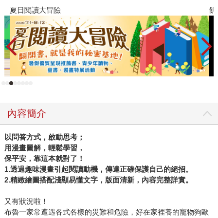
夏日閱讀大冒險
飢
內容簡介
以問答方式，啟動思考；
用漫畫圖解，輕鬆學習，
保平安，靠這本就對了！
1.透過趣味漫畫引起閱讀動機，傳達正確保護自己的絕招。
2.精緻繪圖搭配淺顯易懂文字，版面清新，內容完整詳實。
又有狀況啦！
布魯一家常遭遇各式各樣的災難和危險，好在家裡養的寵物狗歐