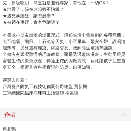
克，超級聰明，簡直就是避難專家，有他在，一切OK！
★地震了，躲在冰箱旁不怕餓？
★遇見暴露狂，該怎麼辦？
★被鎖在車裡，會有危險嗎？
本書以小朋友最愛的漫畫形式，講述生活中會遇到的各種危機，
大至地震、颱風、土石流等天災，小至暈車、繫安全帶、誤喝清
潔劑等，另外還有霸凌、網路交友、接到陌生電話等議題。
全書沒有艱澀難懂的理論教條，而是透過趣味漫畫，生動呈現災
害發生時的緊急狀況，傳達正確的因應方式，藉此讓孩子注重自
身安全，學習具有科學實證的防災、自保知識。
審定與推薦：
台灣整合防災工程技術顧問公司總監 賈新興
三軍總醫院臨床病理科主治醫師 楊秉恆
作者
料北鴨