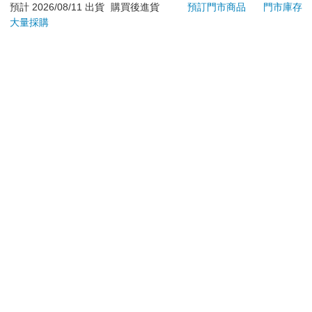
退換貨須知：
預計 2026/08/11 出貨
購買後進貨
預訂門市商品
門市庫存
大量採購
**提醒您，鑑賞期不等於試用期，退回商品須為全新狀態**
依據「消費者保護法」第19條及行政院消費者保護處公告之
「通訊交易解除權合理例外情事適用準則」，以下商品購買
後，除商品本身有瑕疵外，將不提供7天的猶豫期：
易於腐敗、保存期限較短或解約時即將逾期。（如：生
鮮食品）
依消費者要求所為之客製化給付。（客製化商品）
報紙、期刊或雜誌。（含MOOK、外文雜誌）
經消費者拆封之影音商品或電腦軟體。
非以有形媒介提供之數位內容或一經提供即為完成之線
上服務，經消費者事先同意始提供。（如：電子書、電
子雜誌、下載版軟體、虛擬商品…等）
已拆封之個人衛生用品。（如：內衣褲、刮鬍刀、除毛
刀…等）
若非上列種類商品，均享有到貨7天的猶豫期（含例假
日）。
辦理退換貨時，商品（組合商品恕無法接受單獨退貨）必須
是您收到商品時的原始狀態（包含商品本體、配件、贈品、