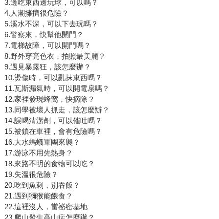
3.邊吃東西邊玩球，可以嗎？
4.人潮擁擠很危險？
5.溪水不深，可以下去玩嗎？
6.警察來，快幫他開門？
7.電梯故障，可以開門嗎？
8.野外穿亮色衣，拍照最美麗？
9.遇見暴露狂，該怎麼辦？
10.燙傷時，可以亂抹東西嗎？
11.瓦斯漏氣時，可以開電扇嗎？
12.家裡發現蜂窩，快摘除？
13.同學被壞人抓走，該怎麼辦？
14.誤喝清潔劑，可以催吐嗎？
15.被鎖在車裡，會有危險嗎？
16.大水螞蟻軍團來襲？
17.游泳不用先熱身？
18.來路不明的食物可以吃？
19.失溫很危險？
20.吃到魚刺，別吞飯？
21.遇到獼猴能餵食？
22.這裡沒人，當祕密基地
23.爬山發生高山症怎麼辦？