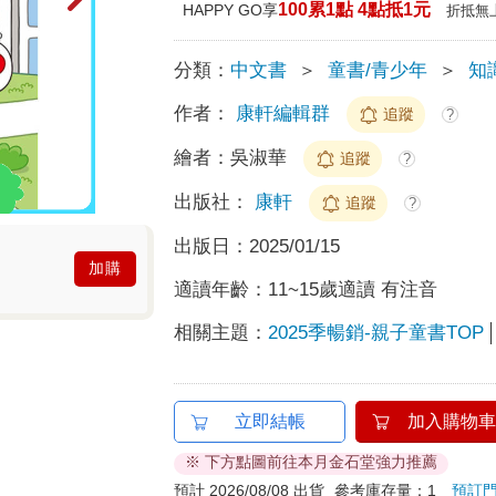
100累1點 4點抵1元
HAPPY GO享
折抵無
分類：
中文書
＞
童書/青少年
＞
知
作者：
康軒編輯群
追蹤
?
繪者：
吳淑華
追蹤
?
出版社：
康軒
追蹤
?
出版日：
2025/01/15
加購
適讀年齡：
11~15歲適讀 有注音
相關主題：
2025季暢銷-親子童書TOP
立即結帳
加入購物車
※ 下方點圖前往本月金石堂強力推薦
預計 2026/08/08 出貨
參考庫存量：1
預訂