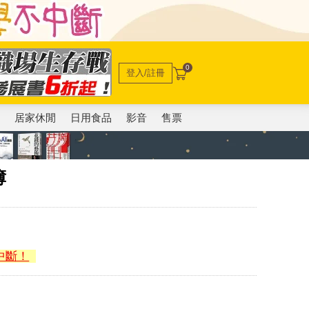
0
登入/註冊
電
居家休閒
日用食品
影音
售票
簿
中斷！