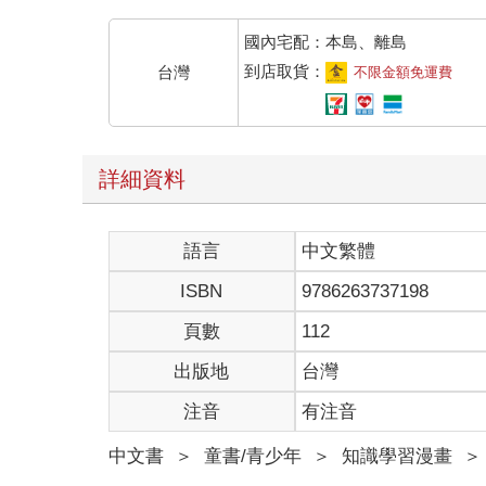
國內宅配：本島、離島
到店取貨：
台灣
不限金額免運費
詳細資料
語言
中文繁體
ISBN
9786263737198
頁數
112
出版地
台灣
注音
有注音
中文書
＞
童書/青少年
＞
知識學習漫畫
＞