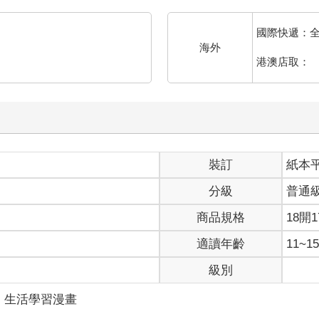
國際快遞：
海外
港澳店取：
裝訂
紙本
分級
普通
商品規格
18開1
適讀年齡
11~
級別
生活學習漫畫