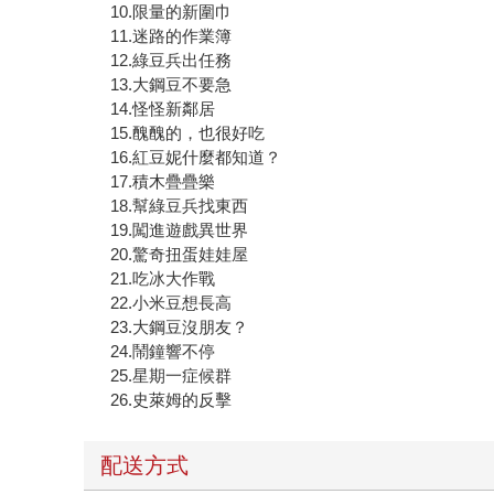
10.限量的新圍巾
11.迷路的作業簿
12.綠豆兵出任務
13.大鋼豆不要急
14.怪怪新鄰居
15.醜醜的，也很好吃
16.紅豆妮什麼都知道？
17.積木疊疊樂
18.幫綠豆兵找東西
19.闖進遊戲異世界
20.驚奇扭蛋娃娃屋
21.吃冰大作戰
22.小米豆想長高
23.大鋼豆沒朋友？
24.鬧鐘響不停
25.星期一症候群
26.史萊姆的反擊
配送方式