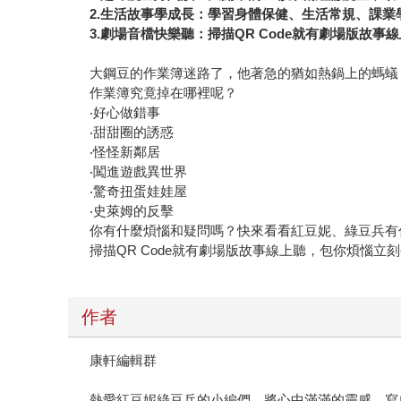
2.生活故事學成長：學習身體保健、生活常規、課
3.劇場音檔快樂聽：掃描QR Code就有劇場版故
大鋼豆的作業簿迷路了，他著急的猶如熱鍋上的螞蟻
作業簿究竟掉在哪裡呢？
‧好心做錯事
‧甜甜圈的誘惑
‧怪怪新鄰居
‧闖進遊戲異世界
‧驚奇扭蛋娃娃屋
‧史萊姆的反擊
你有什麼煩惱和疑問嗎？快來看看紅豆妮、綠豆兵有
掃描QR Code就有劇場版故事線上聽，包你煩惱立
作者
康軒編輯群
熱愛紅豆妮綠豆兵的小編們，將心中滿滿的靈感，寫