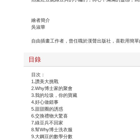
繪者簡介
吳淑華
自由插畫工作者，曾任職於漢聲出版社，喜歡用簡單
目錄
目次：
1.讚美大挑戰
2.Why博士家的聚會
3.我的垃圾，你的寶藏
4.好心做錯事
5.甜甜圈的誘惑
6.交換禮物大驚喜
7.綠豆兵不回家
8.幫Why博士洗衣服
9.大鋼豆的數學分數