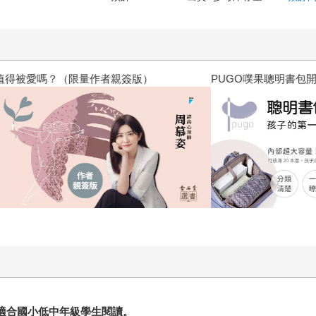
？（限量作者親簽版）
PUGO噗果聰明書包開學季預購
最適合國小低中年級學生閱讀。