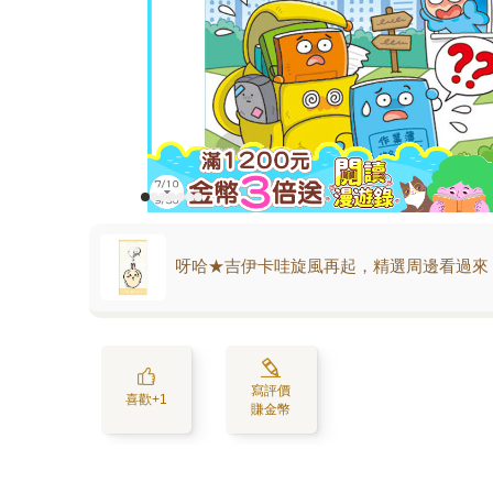
呀哈★吉伊卡哇旋風再起，精選周邊看過來
寫評價
喜歡+1
賺金幣