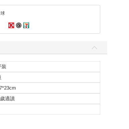
全球
平裝
級
7*23cm
15歲適讀