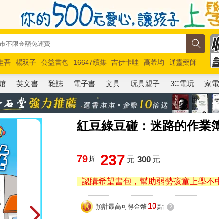
圭吾
楊双子
公益書包
16647續集
吉伊卡哇
高希均
通靈藥師
路邊攤新作
馬斯克
玩具總動員5
超慢跑
館
英文書
雜誌
電子書
文具
玩具親子
3C電玩
家
紅豆綠豆碰：迷路的作業
237
79
折
元
300
元
認購希望書包，幫助弱勢孩童上學不
10
預計最高可得金幣
點
?