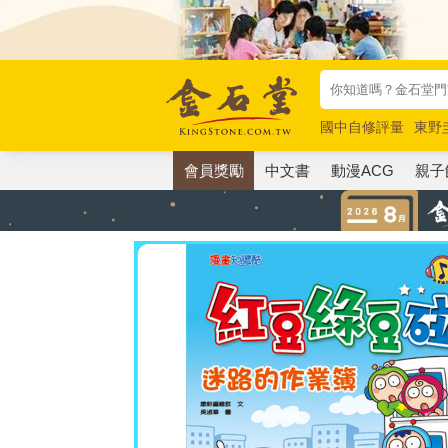
國中自修評量
東野
唯紅花綻放
奧德賽
會員獎勵
中文書
動漫ACG
親子