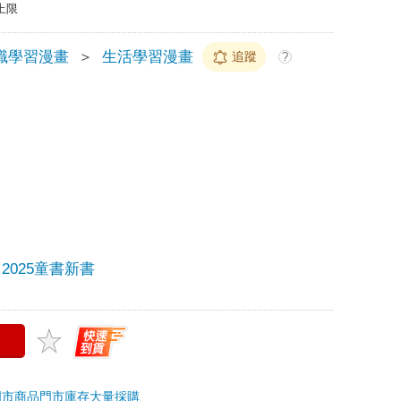
上限
識學習漫畫
＞
生活學習漫畫
追蹤
?
2025童書新書
門市商品
門市庫存
大量採購