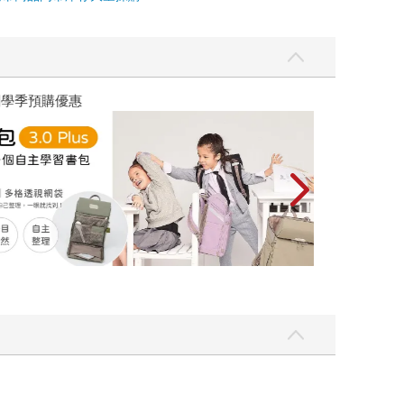
優惠
遠流童書展75折