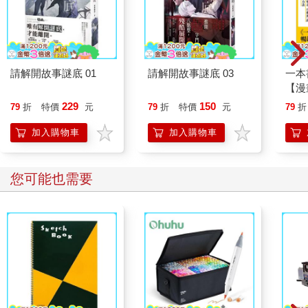
請解開故事謎底 01
請解開故事謎底 03
一本
【漫
行動
229
150
79
折
特價
元
79
折
特價
元
79
折
開關
「行
加入購物車
加入購物車
學方
您可能也需要