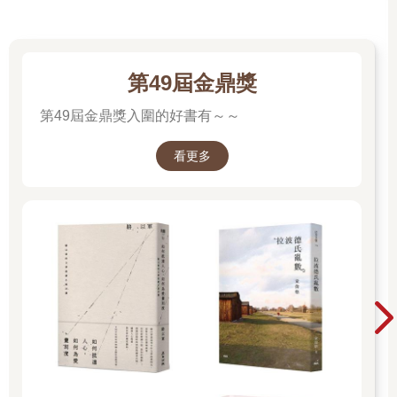
第49屆金鼎獎
第49屆金鼎獎入圍的好書有～～
看更多