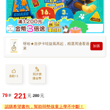
呀哈★吉伊卡哇旋風再起，精選周邊看過
加購
來
寫評價
喜歡+1
賺金幣
221
79
折
元
280
元
認購希望書包，幫助弱勢孩童上學不中斷！