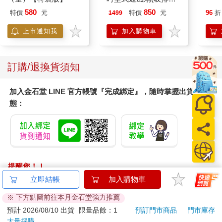
機)
580
850
特價
元
特價
元
96
折
1499
上市通知我
加入購物車
訂購/退換貨須知
加入金石堂 LINE 官方帳號『完成綁定』，隨時掌握出貨動
態：
提醒您！！
金石堂及銀行均不會請您操作ATM! 如接獲電話要求您前往
立即結帳
加入購物車
ATM提款機，請不要聽從指示，以免受騙上當！
※ 下方點圖前往本月金石堂強力推薦
退換貨須知：
預計 2026/08/10 出貨
限量品餘：1
預訂門市商品
門市庫存
大量採購
**提醒您，鑑賞期不等於試用期，退回商品須為全新狀態**