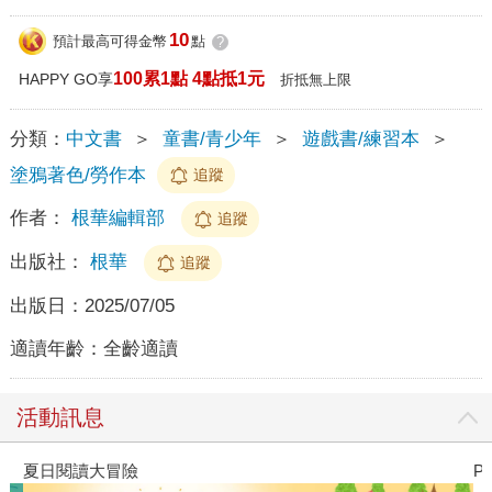
10
預計最高可得金幣
點
?
100累1點 4點抵1元
HAPPY GO享
折抵無上限
分類：
中文書
＞
童書/青少年
＞
遊戲書/練習本
＞
塗鴉著色/勞作本
追蹤
作者：
根華編輯部
追蹤
出版社：
根華
追蹤
出版日：
2025/07/05
適讀年齡：
全齡適讀
活動訊息
夏日閱讀大冒險
P