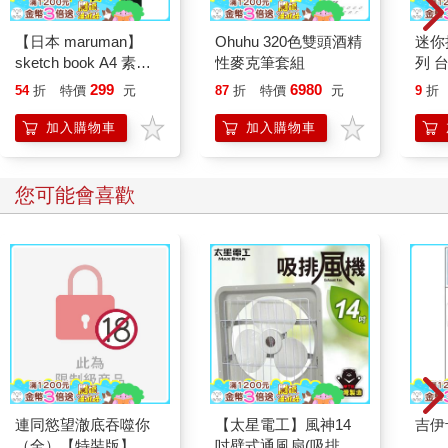
【日本 maruman】
Ohuhu 320色雙頭酒精
迷你
sketch book A4 素描
性麥克筆套組
列 台
本 繪圖本 空白繪圖本
299
6980
54
折
特價
元
87
折
特價
元
9
折
速寫本
加入購物車
加入購物車
您可能會喜歡
連同慾望澈底吞噬你
【太星電工】風神14
吉伊
（全）【特裝版】
吋壁式通風扇(吸排風