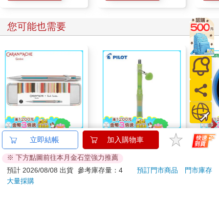
您可能也需要
卡達CARAN D'ACHE
百樂健握玩色搖搖筆
北極
立即結帳
加入購物車
849 Paul Smith 自動鉛
0.5PURE聯名 麝香葡
18m
※ 下方點圖前往本月金石堂強力推薦
筆 ED.5 條紋銀
萄(限量)
2560
187
特價
元
85
折
特價
元
88
折
預計 2026/08/08 出貨
參考庫存量：4
預訂門市商品
門市庫存
大量採購
加入購物車
加入購物車
您可能會喜歡