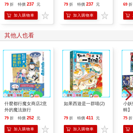
237
237
79
折
特價
元
79
折
特價
元
69
折
加入購物車
加入購物車
其他人也看
什麼都行魔女商店2意
如果西遊是一群喵(2)
小妖
外的魔法旅行
輯】
市、
252
411
79
折
特價
元
79
折
特價
元
75
折
冊)
加入購物車
加入購物車