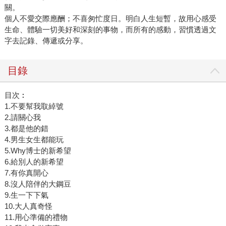
關。
個人不愛交際應酬；不喜匆忙度日。明白人生短暫，故用心感受
生命、體驗一切美好和深刻的事物，而所有的感動，習慣透過文
字去記錄、傳遞或分享。
目錄
目次︰
1.不要幫我取綽號
2.請關心我
3.都是他的錯
4.男生女生都能玩
5.Why博士的新希望
6.給別人的新希望
7.有你真開心
8.沒人陪伴的大鋼豆
9.生一下下氣
10.大人真奇怪
11.用心準備的禮物