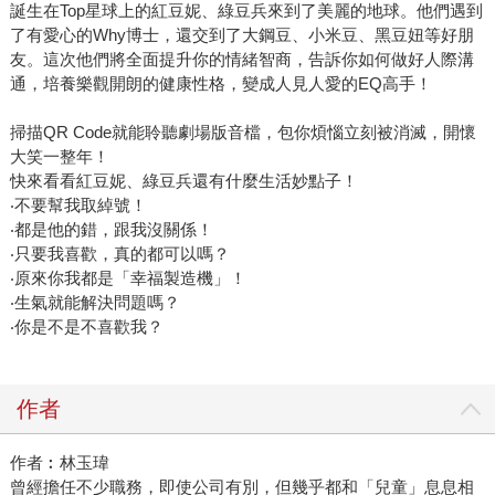
誕生在Top星球上的紅豆妮、綠豆兵來到了美麗的地球。他們遇到
了有愛心的Why博士，還交到了大鋼豆、小米豆、黑豆妞等好朋
友。這次他們將全面提升你的情緒智商，告訴你如何做好人際溝
通，培養樂觀開朗的健康性格，變成人見人愛的EQ高手！
掃描QR Code就能聆聽劇場版音檔，包你煩惱立刻被消滅，開懷
大笑一整年！
快來看看紅豆妮、綠豆兵還有什麼生活妙點子！
‧不要幫我取綽號！
‧都是他的錯，跟我沒關係！
‧只要我喜歡，真的都可以嗎？
‧原來你我都是「幸福製造機」！
‧生氣就能解決問題嗎？
‧你是不是不喜歡我？
作者
作者︰林玉瑋
曾經擔任不少職務，即使公司有別，但幾乎都和「兒童」息息相