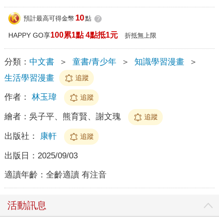
10
預計最高可得金幣
點
?
100累1點 4點抵1元
HAPPY GO享
折抵無上限
分類：
中文書
＞
童書/青少年
＞
知識學習漫畫
＞
生活學習漫畫
追蹤
作者：
林玉瑋
追蹤
繪者：
吳子平、熊育賢、謝文瑰
追蹤
出版社：
康軒
追蹤
出版日：
2025/09/03
適讀年齡：
全齡適讀 有注音
活動訊息