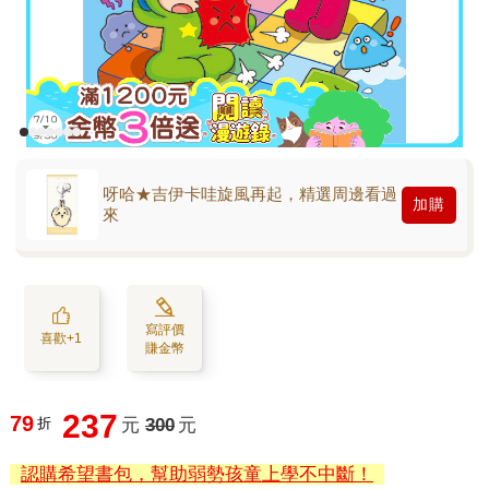
呀哈★吉伊卡哇旋風再起，精選周邊看過
加購
來
寫評價
喜歡+1
賺金幣
237
79
折
元
300
元
認購希望書包，幫助弱勢孩童上學不中斷！