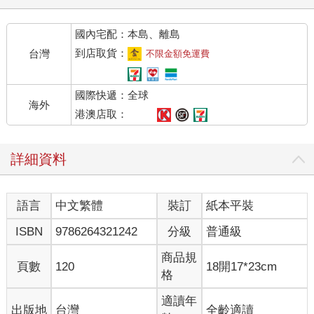
國內宅配：本島、離島
到店取貨：
台灣
不限金額免運費
國際快遞：全球
海外
港澳店取：
詳細資料
語言
中文繁體
裝訂
紙本平裝
ISBN
9786264321242
分級
普通級
商品規
頁數
120
18開17*23cm
格
適讀年
出版地
台灣
全齡適讀