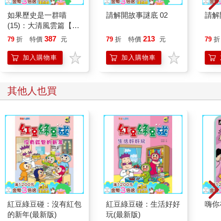
如果歷史是一群喵
請解開故事謎底 02
請解
(15)：大清風雲篇【萌
貓漫畫學歷史】
387
213
79
折
特價
元
79
折
特價
元
79
折
加入購物車
加入購物車
其他人也買
紅豆綠豆碰：沒有紅包
紅豆綠豆碰：生活好好
嗨你
的新年(最新版)
玩(最新版)