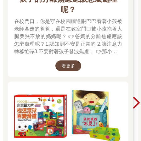
呢？
在校門口，你是守在校園牆邊眼巴巴看著小孩被
老師牽走的爸爸，還是在教室門口被小孩抱著大
腿哭哭不放的媽媽呢？ 👉爸媽的分離焦慮應該
怎麼處理呢？1.認知到不安是正常的 2.讓注意力
轉移忙碌3.不要對著孩子發洩焦慮； 👉那小朋友
該如何適應過渡期呢？1.可給予適當的安撫玩具
看更多
也許是熟悉的玩偶增加安全感 2.與孩子分開時請
好好堅定道別不可哄騙,並保證會回到身邊3.準時
守約的接回孩子 好好的渡這個時期，爸爸媽媽和
孩子一起迎接成長的過程！真是太好了！ 🎉金石
堂開學季！爸媽好輕鬆教你一站購足！文具、書
包、書套參展品全面5折起！👉文具滿777送80
元電子禮券 👉全站商品滿1200回饋4%金幣