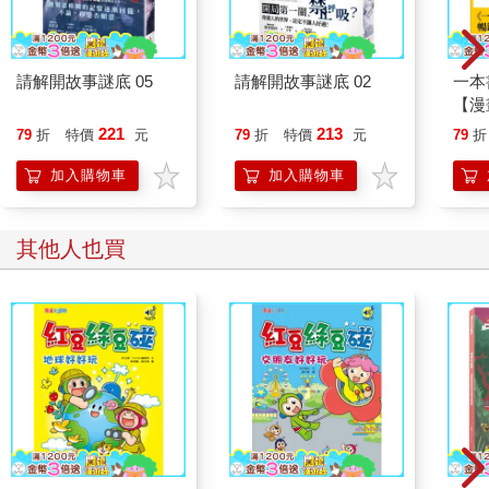
請解開故事謎底 05
請解開故事謎底 02
一本
【漫
行動
221
213
79
折
特價
元
79
折
特價
元
79
折
開關
「行
加入購物車
加入購物車
學方
其他人也買