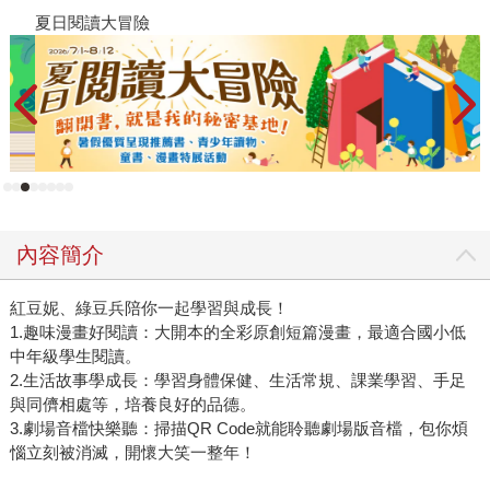
夏日閱讀大冒險
飢
內容簡介
紅豆妮、綠豆兵陪你一起學習與成長！
1.趣味漫畫好閱讀：大開本的全彩原創短篇漫畫，最適合國小低
中年級學生閱讀。
2.生活故事學成長：學習身體保健、生活常規、課業學習、手足
與同儕相處等，培養良好的品德。
3.劇場音檔快樂聽：掃描QR Code就能聆聽劇場版音檔，包你煩
惱立刻被消滅，開懷大笑一整年！