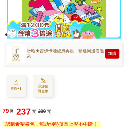
呀哈★吉伊卡哇旋風再起，精選周邊看過
加購
來
寫評價
喜歡+1
賺金幣
237
79
折
元
300
元
認購希望書包，幫助弱勢孩童上學不中斷！