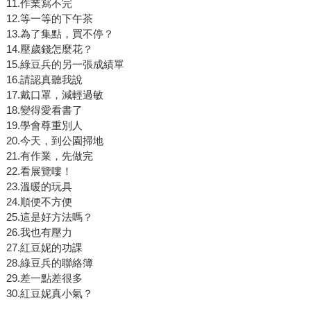
11.作業寫不完
12.等一等的下午茶
13.為了集點，買不停？
14.壓歲錢怎麼花？
15.綠豆兵的另一張成績單
16.請認真聽我說
17.戴口罩，減輕過敏
18.變得愛看書了
19.學會尊重別人
20.今天，到公園掃地
21.有作業，先做完
22.看展覽嘍！
23.溫暖的玩具
24.順便不方便
25.這是好方法嗎？
26.我也有壓力
27.紅豆妮的功課
28.綠豆兵的聯絡簿
29.差一點差很多
30.紅豆妮真小氣？