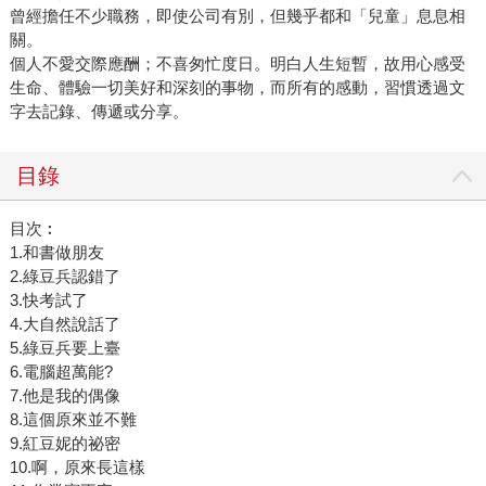
曾經擔任不少職務，即使公司有別，但幾乎都和「兒童」息息相
關。
個人不愛交際應酬；不喜匆忙度日。明白人生短暫，故用心感受
生命、體驗一切美好和深刻的事物，而所有的感動，習慣透過文
字去記錄、傳遞或分享。
目錄
目次︰
1.和書做朋友
2.綠豆兵認錯了
3.快考試了
4.大自然說話了
5.綠豆兵要上臺
6.電腦超萬能?
7.他是我的偶像
8.這個原來並不難
9.紅豆妮的祕密
10.啊，原來長這樣