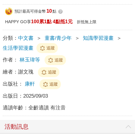
10
預計最高可得金幣
點
?
100累1點 4點抵1元
HAPPY GO享
折抵無上限
分類：
中文書
＞
童書/青少年
＞
知識學習漫畫
＞
生活學習漫畫
追蹤
作者：
林玉瑋等
追蹤
繪者：
謝文瑰
追蹤
出版社：
康軒
追蹤
出版日：
2025/09/03
適讀年齡：
全齡適讀 有注音
活動訊息