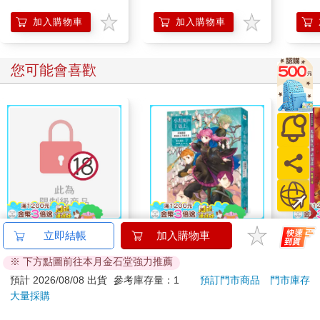
頓彩色
張 
加入購物車
加入購物車
您可能會喜歡
連同慾望澈底吞噬你
小書痴的下剋上：漢娜
希臘
立即結帳
加入購物車
（全）【特裝版】
蘿蕾貴族院五年級生Ⅱ
36
※ 下方點圖前往本月金石堂強力推薦
580
253
特價
元
79
折
特價
元
79
折
預計 2026/08/08 出貨
參考庫存量：1
預訂門市商品
門市庫存
大量採購
上市通知我
加入購物車