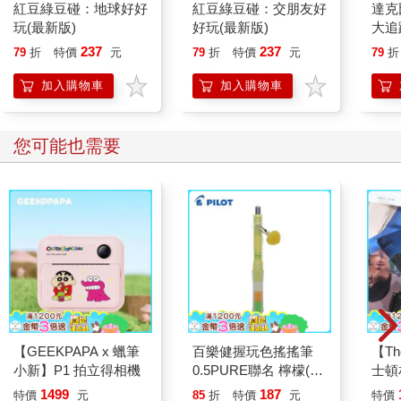
紅豆綠豆碰：地球好好
紅豆綠豆碰：交朋友好
達克
玩(最新版)
好玩(最新版)
大追
與登
237
237
79
折
特價
元
79
折
特價
元
79
折
加入購物車
加入購物車
您可能也需要
【GEEKPAPA x 蠟筆
百樂健握玩色搖搖筆
【The
小新】P1 拍立得相機
0.5PURE聯名 檸檬(限
士頓
量)
古底
1499
187
特價
元
85
折
特價
元
特價