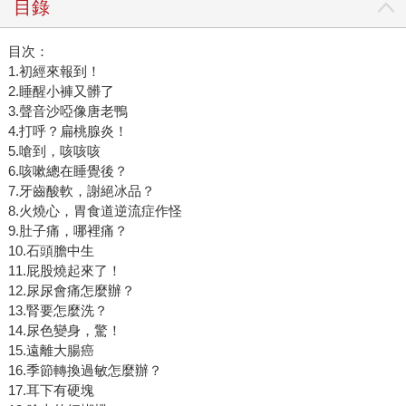
目錄
目次：
1.初經來報到！
2.睡醒小褲又髒了
3.聲音沙啞像唐老鴨
4.打呼？扁桃腺炎！
5.嗆到，咳咳咳
6.咳嗽總在睡覺後？
7.牙齒酸軟，謝絕冰品？
8.火燒心，胃食道逆流症作怪
9.肚子痛，哪裡痛？
10.石頭膽中生
11.屁股燒起來了！
12.尿尿會痛怎麼辦？
13.腎要怎麼洗？
14.尿色變身，驚！
15.遠離大腸癌
16.季節轉換過敏怎麼辦？
17.耳下有硬塊