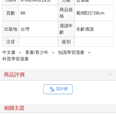
ISBN
9786264321952
分級
普通級
商品規
頁數
88
菊8開21*28cm
格
適讀年
出版地
台灣
全齡適讀
齡
注音
級別
中文書
＞
童書/青少年
＞
知識學習漫畫
＞
科普學習漫畫
商品評價
寫評價
相關主題