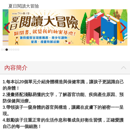
夏日閱讀大冒險
飢
內容簡介
1.每本以20個單元介紹身體構造與保健常識，讓孩子更認識自己
的身體！
2.漫畫搭配淺顯易懂的文字，了解器官功能、疾病產生原因、預
防保健與治療。
3.帶領孩子一窺身體的器官與構造，讓藏在皮膚下的祕密一一呈
現。
4.鼓勵孩子注重正常的生活作息和養成良好衛生習慣，正確愛護
自己的每一個細胞！