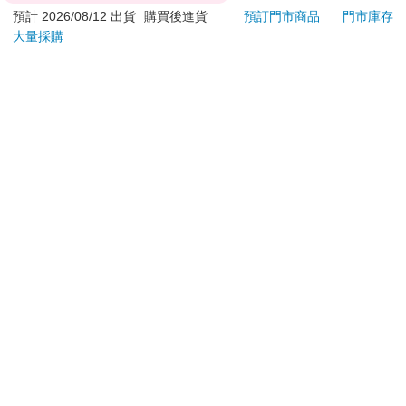
退換貨須知：
預計 2026/08/12 出貨
購買後進貨
預訂門市商品
門市庫存
大量採購
**提醒您，鑑賞期不等於試用期，退回商品須為全新狀態**
依據「消費者保護法」第19條及行政院消費者保護處公告之
「通訊交易解除權合理例外情事適用準則」，以下商品購買
後，除商品本身有瑕疵外，將不提供7天的猶豫期：
易於腐敗、保存期限較短或解約時即將逾期。（如：生
鮮食品）
依消費者要求所為之客製化給付。（客製化商品）
報紙、期刊或雜誌。（含MOOK、外文雜誌）
經消費者拆封之影音商品或電腦軟體。
非以有形媒介提供之數位內容或一經提供即為完成之線
上服務，經消費者事先同意始提供。（如：電子書、電
子雜誌、下載版軟體、虛擬商品…等）
已拆封之個人衛生用品。（如：內衣褲、刮鬍刀、除毛
刀…等）
若非上列種類商品，均享有到貨7天的猶豫期（含例假
日）。
辦理退換貨時，商品（組合商品恕無法接受單獨退貨）必須