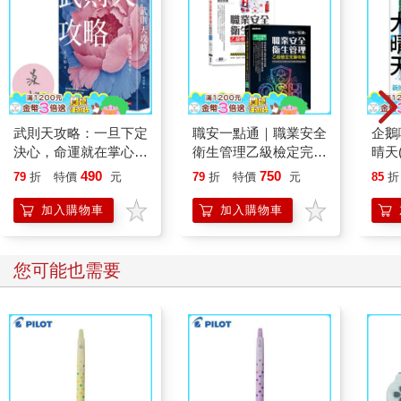
武則天攻略：一旦下定
職安一點通｜職業安全
企鵝
決心，命運就在掌心！
衛生管理乙級檢定完勝
晴天(
【作者親簽版】
攻略｜2026版(套書)
490
750
79
折
特價
元
79
折
特價
元
85
折
加入購物車
加入購物車
您可能也需要