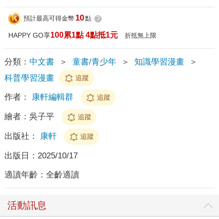
10
預計最高可得金幣
點
?
100累1點 4點抵1元
HAPPY GO享
折抵無上限
分類：
中文書
＞
童書/青少年
＞
知識學習漫畫
＞
科普學習漫畫
追蹤
作者：
康軒編輯群
追蹤
繪者：
吳子平
追蹤
出版社：
康軒
追蹤
出版日：
2025/10/17
適讀年齡：
全齡適讀
活動訊息