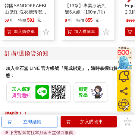
韓國SANDOKKAEBI
【13章】專業冰滴久
Ergot
山鬼怪 洗衣槽清潔劑
釀6入組（160ml/瓶）
2.
450公克-10包組
591
855
59
折
特價
元
8
折
特價
元
1590
加入購物車
加入購物車
訂購/退換貨須知
加入金石堂 LINE 官方帳號『完成綁定』，隨時掌握出貨動
態：
提醒您！！
金石堂及銀行均不會請您操作ATM! 如接獲電話要求您前往
立即結帳
加入購物車
ATM提款機，請不要聽從指示，以免受騙上當！
※ 下方點圖前往本月金石堂強力推薦