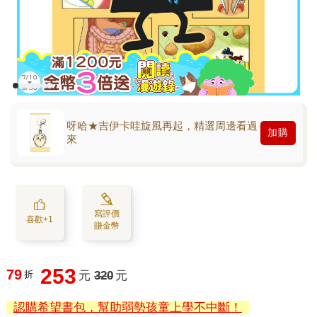
呀哈★吉伊卡哇旋風再起，精選周邊看過
加購
來
寫評價
喜歡+1
賺金幣
253
79
折
元
320
元
認購希望書包，幫助弱勢孩童上學不中斷！