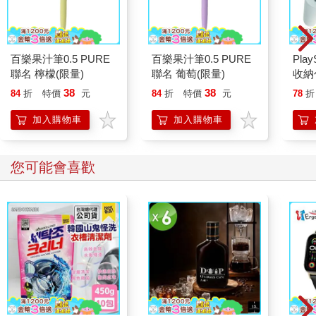
百樂果汁筆0.5 PURE
百樂果汁筆0.5 PURE
Pla
聯名 檸檬(限量)
聯名 葡萄(限量)
收納
小物
38
38
84
折
特價
元
84
折
特價
元
78
折
DUA
加入購物車
加入購物車
您可能會喜歡