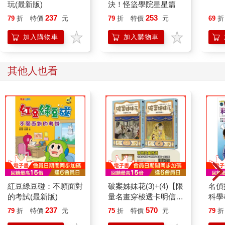
玩(最新版)
決！怪盜學院星星篇
237
253
79
折
特價
元
79
折
特價
元
69
折
加入購物車
加入購物車
其他人也看
紅豆綠豆碰：不願面對
破案姊妹花(3)+(4)【限
名偵
的考試(最新版)
量名畫穿梭透卡明信片
科學
套組】
237
570
79
折
特價
元
75
折
特價
元
79
折