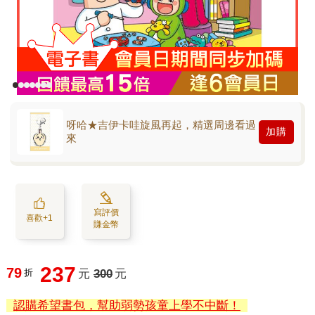
呀哈★吉伊卡哇旋風再起，精選周邊看過
加購
來
寫評價
喜歡+1
賺金幣
237
79
折
元
300
元
認購希望書包，幫助弱勢孩童上學不中斷！