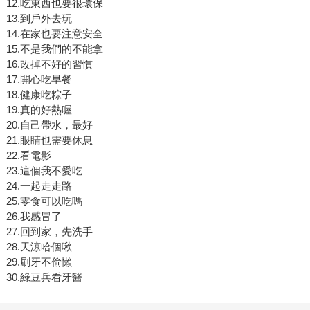
12.吃東西也要很環保
13.到戶外去玩
14.在家也要注意安全
15.不是我們的不能拿
16.改掉不好的習慣
17.開心吃早餐
18.健康吃粽子
19.真的好熱喔
20.自己帶水，最好
21.眼睛也需要休息
22.看電影
23.這個我不愛吃
24.一起走走路
25.零食可以吃嗎
26.我感冒了
27.回到家，先洗手
28.天涼哈個啾
29.刷牙不偷懶
30.綠豆兵看牙醫