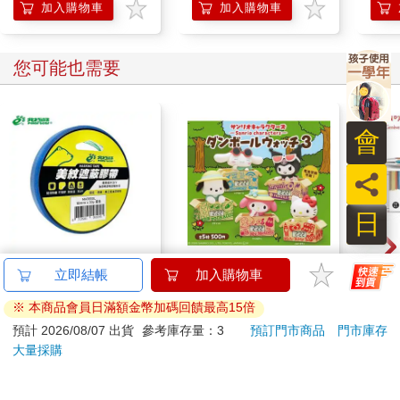
加入購物車
加入購物車
您可能也需要
會
員
日
北極熊美紋遮蔽膠帶
全套5款 三麗鷗 角色
卡達C
立即結帳
加入購物車
18mm×30y藍
紙箱時鐘 P3 扭蛋 轉蛋
849 
※ 本商品會員日滿額金幣加碼回饋最高15倍
電子鐘 凱蒂貓 美樂蒂
筆 E
63
570
88
折
特價
元
73
折
特價
元
特價
酷洛米 帕恰狗 大耳狗
預計 2026/08/07 出貨
參考庫存量：3
預訂門市商品
門市庫存
KITAN 奇譚
大量採購
加入購物車
加入購物車