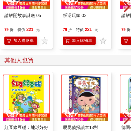
請解開故事謎底 05
叛逆玩家 02
請解
221
221
79
折
特價
元
79
折
特價
元
79
折
加入購物車
加入購物車
其他人也買
紅豆綠豆碰：地球好好
屁屁偵探讀本13對
德國