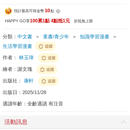
10
預計最高可得金幣
點
?
100累1點 4點抵1元
HAPPY GO享
折抵無上限
分類：
中文書
＞
童書/青少年
＞
知識學習漫畫
＞
生活學習漫畫
追蹤
作者：
林玉瑋
追蹤
繪者：
謝文瑰
追蹤
出版社：
康軒
追蹤
出版日：
2025/11/28
適讀年齡：
全齡適讀 有注音
活動訊息