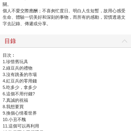
關。
個人不愛交際應酬；不喜匆忙度日。明白人生短暫，故用心感受
生命、體驗一切美好和深刻的事物，而所有的感動，習慣透過文
字去記錄、傳遞或分享。
目錄
目次︰
1.珍惜舊玩具
2.綠豆兵的禮物
3.沒有跳蚤的市場
4.紅豆兵的零用錢
5.吃多少，拿多少
6.這個不用付錢?
7.真誠的祝福
8.我想要買
9.換個心情看世界
10.小丑不醜
11.這個可以再利用