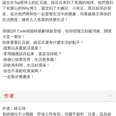
誕生在Top星球上的紅豆妮、綠豆兵來到了美麗的地球。他們遇到
了有愛心的Why博士，還交到了大鋼豆、小米豆、黑豆妞等好朋
友。這次他們將和你一起發覺生活中的樂趣，培養健康又環保的
生活態度，擁有人人羨慕的快樂生活！
掃描QR Code就能聆聽劇場版音檔，包你煩惱立刻被消滅，開懷
大笑一整年！
快來看看紅豆妮、綠豆兵還有什麼生活妙點子！
‧讓舊玩具重新活過來！
‧零用錢應該存起來，還是花掉呢？
‧換個心情看世界，生活更美麗！
‧回收再利用，生活好環保！
‧你也不喜歡吃青菜嗎？
‧一起散步樂趣多！
作者
作者︰林玉瑋
曾經擔任不少職務，即使公司有別，但幾乎都和「兒童」息息相