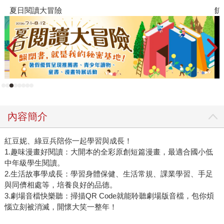
夏日閱讀大冒險
飢
內容簡介
紅豆妮、綠豆兵陪你一起學習與成長！
1.趣味漫畫好閱讀：大開本的全彩原創短篇漫畫，最適合國小低
中年級學生閱讀。
2.生活故事學成長：學習身體保健、生活常規、課業學習、手足
與同儕相處等，培養良好的品德。
3.劇場音檔快樂聽：掃描QR Code就能聆聽劇場版音檔，包你煩
惱立刻被消滅，開懷大笑一整年！