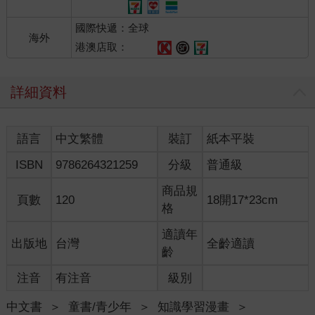
國際快遞：全球
海外
港澳店取：
詳細資料
語言
中文繁體
裝訂
紙本平裝
ISBN
9786264321259
分級
普通級
商品規
頁數
120
18開17*23cm
格
適讀年
出版地
台灣
全齡適讀
齡
注音
有注音
級別
中文書
＞
童書/青少年
＞
知識學習漫畫
＞