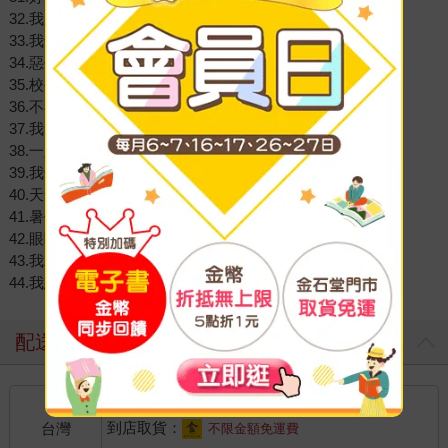
32.我肚子好痛!
33.我也是耶誕老公公
34.惡作劇和善作劇
35.校外教學，安啦!
36.不再忘了帶東西
37.我會好好照顧牠
38.一定要上學嗎?
39.我也有優點
40.天氣熱，多喝水
41.暑假作業不見了?
42.眼睛好累唷!
43.我就是要!
44.我想得到100分
配送方式
國內宅配：本島、離島
到店取貨：
台灣
不限金額免運費