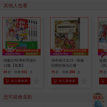
其他人也看
倒數計時!學科男孩9-
神奇柑仔店19：暗藏
漫畫
12集【套書】
陷阱的復仇計畫
《就
《就
911
284
69
折
特價
元
79
折
特價
元
75
折
救！
加入購物車
加入購物車
您可能會喜歡