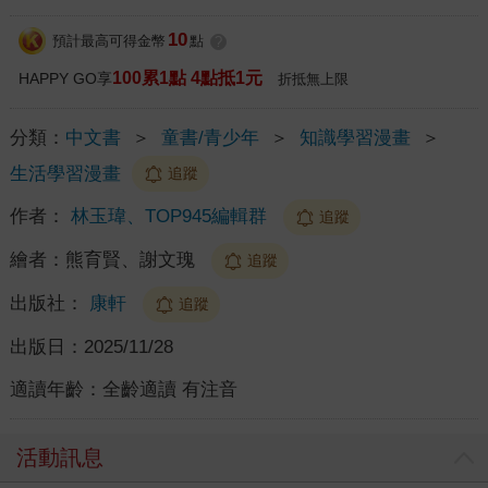
10
預計最高可得金幣
點
?
100累1點 4點抵1元
HAPPY GO享
折抵無上限
分類：
中文書
＞
童書/青少年
＞
知識學習漫畫
＞
生活學習漫畫
追蹤
作者：
林玉瑋、TOP945編輯群
追蹤
繪者：
熊育賢、謝文瑰
追蹤
出版社：
康軒
追蹤
出版日：
2025/11/28
適讀年齡：
全齡適讀 有注音
活動訊息