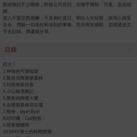
曾經擔任不少職務，即使公司有別，但幾乎都和「兒童」息息相
關。
個人不愛交際應酬；不喜匆忙度日。明白人生短暫，故用心感受
生命、體驗一切美好和深刻的事物，而所有的感動，習慣透過文
字去記錄、傳遞或分享。
目錄
目次︰
1.神奇的可樂能源
2.緊急迫降樂樂森林
3.到熊爸家作客
4.小山豬遇難記
5.熊爸的蜂蜜大餐
6.去樂樂森林寫生嘍
7.熊爸，Bye! Bye!
8.叩叩機，Call熊爸
9.我要變聰明
10.WHY博士的時間寶寶