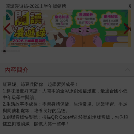
夏日閱讀大冒險
飢
內容簡介
紅豆妮、綠豆兵陪你一起學習與成長！
1.趣味漫畫好閱讀：大開本的全彩原創短篇漫畫，最適合國小低
中年級學生閱讀。
2.生活故事學成長：學習身體保健、生活常規、課業學習、手足
與同儕相處等，培養良好的品德。
3.劇場音檔快樂聽：掃描QR Code就能聆聽劇場版音檔，包你煩
惱立刻被消滅，開懷大笑一整年！