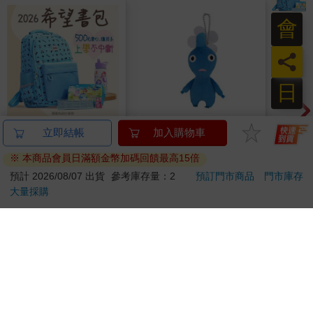
會
員
日
2026第12屆希望書包
皮克敏 玩偶吊飾 吊飾
德國A
立即結帳
加入購物車
組／文具組
娃娃 絨毛玩偶 花朵 葉
控油
※ 本商品會員日滿額金幣加碼回饋最高15倍
子 藍色皮克敏 紅色皮
凝露3
500
285
51
折
特價
元
59
折
特價
元
73
折
克敏 黃色皮克敏
髮根
預計 2026/08/07 出貨
參考庫存量：2
預訂門市商品
門市庫存
Pikmin 任天堂 三英貿
調理
大量採購
貨到通知
加入購物車
易
滋潤
質適
訂購/退換貨須知
加入金石堂 LINE 官方帳號『完成綁定』，隨時掌握出貨動
態：