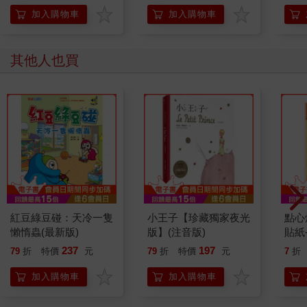
加入購物車
加入購物車
其他人也買
紅豆綠豆碰：天冷一隻
小王子【珍藏獨家夜光
點心
懶惰蟲(最新版)
版】(注音版)
貼紙
237
197
79
折
特價
元
79
折
特價
元
7
折
加入購物車
加入購物車