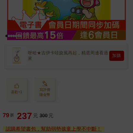
呀哈★吉伊卡哇旋風再起，精選周邊看過
加購
來
寫評價
喜歡+1
賺金幣
237
79
折
元
300
元
認購希望書包，幫助弱勢孩童上學不中斷！