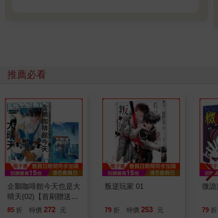
推薦必看
企鵝咖啡館今天也是大
叛逆玩家 01
微詭
晴天(02)【首刷贈送
「謹賀新年」收藏卡】
272
253
85
折
特價
元
79
折
特價
元
79
折