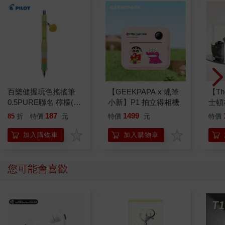
百樂健握玩色搖搖筆
【GEEKPAPA x 蠟筆
【The
0.5PURE聯名 檸檬(限
小新】P1 拍立得相機
士頓
量)
人經
187
1499
85
折
特價
元
特價
元
特價
波士
ISO
加入購物車
加入購物車
夜黑
您可能會喜歡