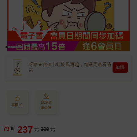
呀哈★吉伊卡哇旋風再起，精選周邊看過
加購
來
寫評價
喜歡+1
賺金幣
237
79
折
元
300
元