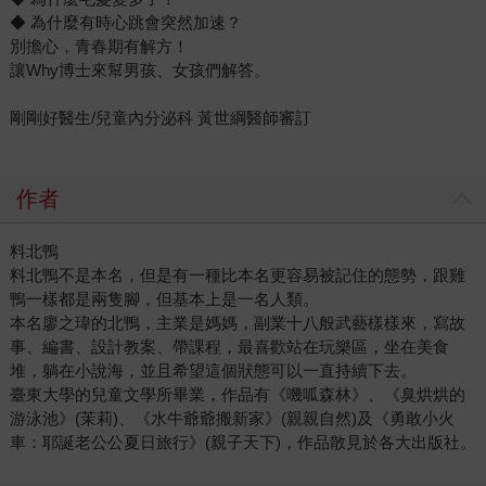
◆ 為什麼有時心跳會突然加速？
別擔心，青春期有解方！
讓Why博士來幫男孩、女孩們解答。
剛剛好醫生/兒童內分泌科 黃世綱醫師審訂
作者
料北鴨
料北鴨不是本名，但是有一種比本名更容易被記住的態勢，跟雞
鴨一樣都是兩隻腳，但基本上是一名人類。
本名廖之瑋的北鴨，主業是媽媽，副業十八般武藝樣樣來，寫故
事、編書、設計教案、帶課程，最喜歡站在玩樂區，坐在美食
堆，躺在小說海，並且希望這個狀態可以一直持續下去。
臺東大學的兒童文學所畢業，作品有《嘰呱森林》、《臭烘烘的
游泳池》(茉莉)、《水牛爺爺搬新家》(親親自然)及《勇敢小火
車：耶誕老公公夏日旅行》(親子天下)，作品散見於各大出版社。