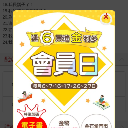
18.我長鬍子了！
19.我的聲音怎麼變了？
20.為什麼我的喉結變大了？
21.這個運動適合我嗎？
22.節食真的能讓我變瘦嗎？
23.我的大腿內側有花紋？
24.我怎麼會有這種想法？
配送方式
國內宅配：本島、離島
到店取貨：
台灣
不限金額免運費
國際快遞：全球
海外
港澳店取：
詳細資料