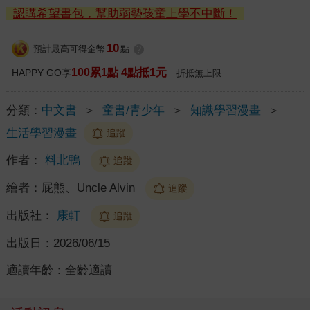
認購希望書包，幫助弱勢孩童上學不中斷！
10
預計最高可得金幣
點
?
100累1點 4點抵1元
HAPPY GO享
折抵無上限
分類：
中文書
＞
童書/青少年
＞
知識學習漫畫
＞
生活學習漫畫
追蹤
作者：
料北鴨
追蹤
繪者：
屁熊、Uncle Alvin
追蹤
出版社：
康軒
追蹤
出版日：
2026/06/15
適讀年齡：
全齡適讀