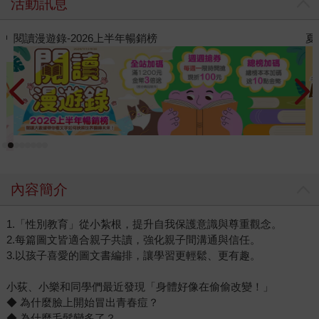
活動訊息
夏日閱讀大冒險
飢
內容簡介
1.「性別教育」從小紮根，提升自我保護意識與尊重觀念。
2.每篇圖文皆適合親子共讀，強化親子間溝通與信任。
3.以孩子喜愛的圖文書編排，讓學習更輕鬆、更有趣。
小荻、小樂和同學們最近發現「身體好像在偷偷改變！」
◆ 為什麼臉上開始冒出青春痘？
◆ 為什麼毛髮變多了？