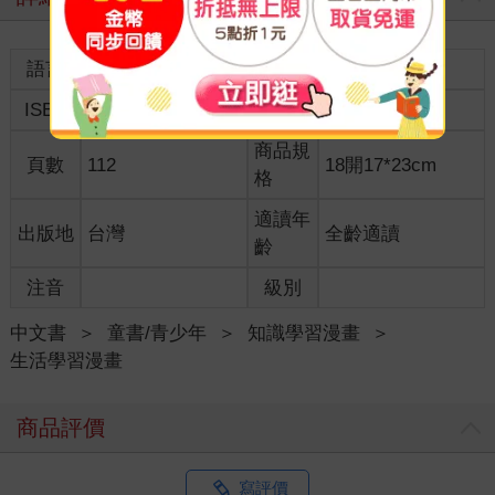
語言
中文繁體
裝訂
紙本平裝
ISBN
9786264326124
分級
普通級
商品規
頁數
112
18開17*23cm
格
適讀年
出版地
台灣
全齡適讀
齡
注音
級別
中文書
＞
童書/青少年
＞
知識學習漫畫
＞
生活學習漫畫
商品評價
寫評價