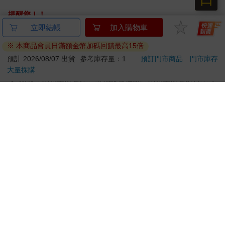
提醒您！！
金石堂及銀行均不會請您操作ATM! 如接獲電話要求您前往
立即結帳
加入購物車
ATM提款機，請不要聽從指示，以免受騙上當！
※ 本商品會員日滿額金幣加碼回饋最高15倍
退換貨須知：
預計 2026/08/07 出貨
參考庫存量：1
預訂門市商品
門市庫存
大量採購
**提醒您，鑑賞期不等於試用期，退回商品須為全新狀態**
依據「消費者保護法」第19條及行政院消費者保護處公告之
「通訊交易解除權合理例外情事適用準則」，以下商品購買
後，除商品本身有瑕疵外，將不提供7天的猶豫期：
易於腐敗、保存期限較短或解約時即將逾期。（如：生
鮮食品）
依消費者要求所為之客製化給付。（客製化商品）
報紙、期刊或雜誌。（含MOOK、外文雜誌）
經消費者拆封之影音商品或電腦軟體。
非以有形媒介提供之數位內容或一經提供即為完成之線
上服務，經消費者事先同意始提供。（如：電子書、電
子雜誌、下載版軟體、虛擬商品…等）
已拆封之個人衛生用品。（如：內衣褲、刮鬍刀、除毛