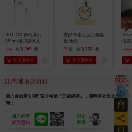
JELLICO 夢幻系列
吉伊卡哇 亞克力鑰匙
Yab
3.5mm接頭線控入耳
圈-兔兔
便攜式
式耳機 JEE-X12-WT
投影
249
124
特價
元
95
折
特價
元
299
8990
加入購物車
加入購物車
訂購/退換貨須知
加入金石堂 LINE 官方帳號『完成綁定』，隨時掌握出貨動
會
態：
員
日