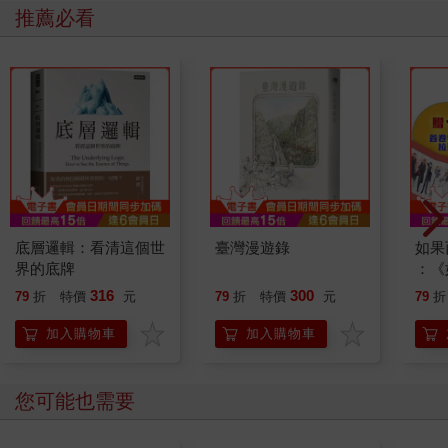
推薦必看
底層邏輯：看清這個世
臺灣漫遊錄
如果
界的底牌
：《
喵》
316
300
79
折
特價
元
79
折
特價
元
79
折
【首
加入購物車
加入購物車
您可能也需要