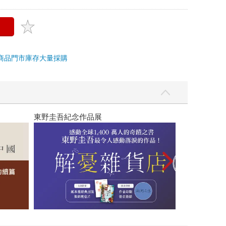
商品
門市庫存
大量採購
閱讀漫遊錄-20