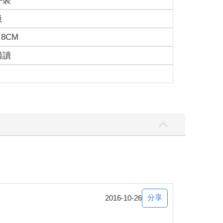
平裝
的椅子就會發出像在打鼾似的咯吱聲。他是這間店的
級
星咖啡師也不會每次都責罵他。時間過得很快，距離
.8CM
適讀
種人互動來打發時間，但今天正好對此興趣缺缺。四
組的客人佔用了。
肩的頭髮和長裙讓她隱約散發出一股高雅感。年幼的
微笑。他很有規矩地挺直背脊，牢牢地抓著吸管在喝
表讓他隱約有種有錢人的感覺，卻不會惹人厭惡，是
拿坡里義大利麵的樣子也莫名地滑稽好笑。
分享
2016-10-26
薄的連身洋裝也沒有裝飾和口袋。臉上只隨便化了點
，也沒有要插嘴說話的意思，與其說是文靜，不如用