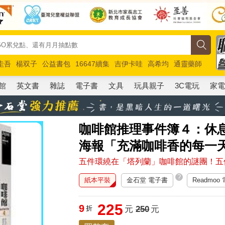
圭吾
楊双子
公益書包
16647續集
吉伊卡哇
高希均
通靈藥師
路邊攤新作
馬斯克
玩具總動員5
超慢跑
館
英文書
雜誌
電子書
文具
玩具親子
3C電玩
家
咖啡館推理事件簿４：休
海報「充滿咖啡香的每一
五件環繞在「塔列蘭」咖啡館的謎團！五
?
紙本平裝
金石堂 電子書
Readmoo
225
9
折
元
250
元