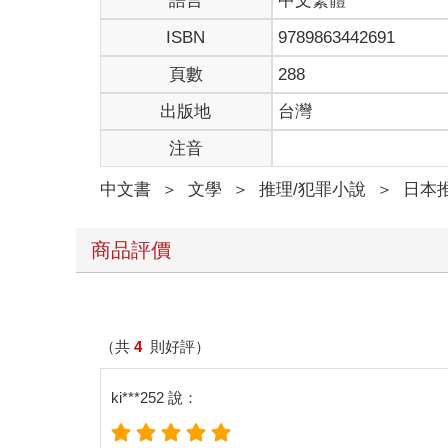
語言
中文繁體
我看向店內的角落，只見美星咖啡師的舅公──名叫
ISBN
9789863442691
店長，餐點大致上是由他負責製作，但他基本上是個
我第一次來到塔列蘭已經是整整半年前的事情了，我
頁數
288
出版地
台灣
店內目前有兩組客人。這在平日下午還算正常吧，看
月的天氣從門的縫隙溜進來，誘發了我的倦怠感，我
注音
──這麼無聊的情況竟然還得持續一個小時。
中文書
＞
文學
＞
推理/犯罪小說
＞
日本
我趁伸懶腰的時候在椅子上轉了一百八十度。在我的
坐在我的左手邊，也就是靠近店門口的桌子的客人應
商品評價
兒子則結結巴巴地說著人話，他沒有坐在母親身旁，
飲料。
至於坐在右邊的桌子旁，正好背對那個小孩的人，則
（共
4
則好評）
因為那張圓滾滾的臉給人一種好像是個好人的印象嗎
ki***252 說：
與他隔著桌子面對面的女性，穿著打扮則相對地儉樸
淡妝，黑色的長髮也乾巴巴的。他們是情侶嗎？看這
自卑來形容更貼切。