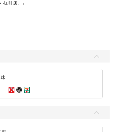
小咖啡店。」
傷腦筋了。不過，我的擔心似乎只是杞人之憂。
細地重現。
全球
剛才就一直很專心地工作，像是清洗餐具，弄得泡沫四
的絕大多數工作都由她負責，會如此忙碌也是很正常