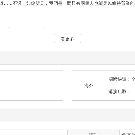
道……不過，如你所見，我們是一間只有兩個人也能足以維持營業的
確會想說如果貓也能幫忙就好了。」
看更多
移回正前方了。因為我對現況相當滿意，要是她覺得不高興的話那就
我自己也親眼目擊到的情景，正藉由她的話語以及她對事情的理解詳
開始往前追溯事情的經過。整件事的開端大概是發生在一小時前……
國際快遞：
海外
港澳店取：
一如往常地流逝著。
。在這間店擔任咖啡師──沖煮咖啡的專家──一職的切間美星，從
客人點的飲料就不用說了，從接待客人到打掃，維持一間咖啡店所需