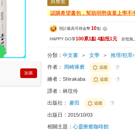
買整套
認購希望書包，幫助弱勢孩童上學不
10
預計最高可得金幣
點
?
100累1點 4點抵1元
HAPPY GO享
折抵無
分類：
中文書
＞
文學
＞
推理/犯罪
作者：
岡崎琢磨
追蹤
?
加購
繪者：
Shirakaba
追蹤
?
譯者：
林玟伶
出版社：
麥田
追蹤
?
出版日：
2015/10/03
相關主題：
心靈療癒咖啡館