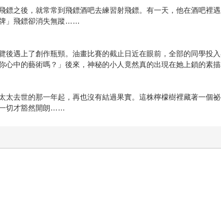
飛鏢之後，就常常到飛鏢酒吧去練習射飛鏢。有一天，他在酒吧裡遇
牌」飛鏢卻消失無蹤……
覽後遇上了創作瓶頸。油畫比賽的截止日近在眼前，全部的同學投入
你心中的藝術嗎？」後來，神秘的小人竟然真的出現在她上鎖的素描
太太去世的那一年起，再也沒有結過果實。這株檸檬樹裡藏著一個祕
一切才豁然開朗……