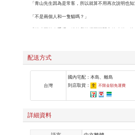
「青山先生因為是常客，所以就算不用再次說明也知
「不是兩個人和一隻貓嗎？」
「貓才不算人手呢。雖然我忙得不可開交的時候，的
美星咖啡師說話時面帶微笑，所以我便放心地將視線
她現在正試著解釋今天在這間咖啡店裡發生的事情。
配送方式
在彷彿作夢般的舒適環境下，我的意識也被她影響，
＊＊＊＊＊＊
國內宅配：本島、離島
到店取貨：
台灣
不限金額免運費
下午兩點。
位於京都市區一隅的塔列蘭咖啡店裡，無趣的時間正
詳細資料
我已經像這樣子窩在吧台旁的椅子上超過三十分鐘了
濺，或是保養濃縮咖啡機，對我完全不理不睬。準備
的。