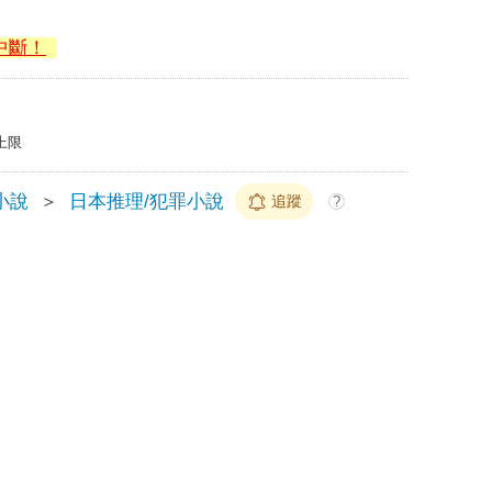
中斷！
上限
小說
＞
日本推理/犯罪小說
追蹤
?