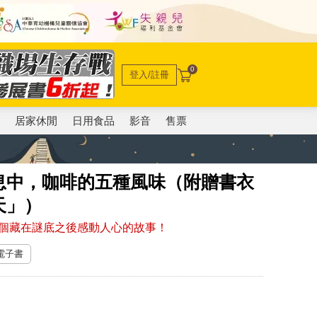
0
登入/註冊
電
居家休閒
日用食品
影音
售票
息中，咖啡的五種風味（附贈書衣
天」）
個藏在謎底之後感動人心的故事！
 電子書