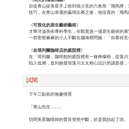
自從青山從美星手上收到很少見的六角形「飛馬牌」
技巧，在青山幸運的贏得比賽之後，他珍貴的「飛馬
〈可視化的原生藝術藝術〉
才華洋溢美術專科學生，在觀賞過一場原生藝術的展
一群密密麻麻的小人不斷在腦海裡問她：「你看得見
〈在塔列蘭咖啡店的庭院裡〉
在「塔列蘭」咖啡館的庭院裡有一株檸檬樹，從藻川
陷入低潮，直到她發現藻川太太精心設計的謎題後，
試閱
下午三點前的無趣情景
「青山先生……」
切間美星咖啡師的聲音突然中斷，於是我抬起了頭。