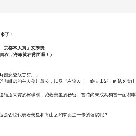
回來了！
「京都本大賞」文學獎
開書衣，海報就在背面喔！）
時如戀愛般甘甜。」
與咖啡店的主人藻川舅公，以及「友達以上、戀人未滿」的熟客青山
沒結過果實的檸檬樹，藏著美星的祕密。當時尚未成為獨當一面咖啡
這是否也代表著美星和青山之間有更進一步的發展呢？