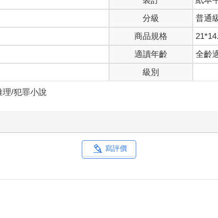
裝訂
紙本
藻川又次的老人正一臉幸福地打瞌睡。只要他的頭點一下，屁股底下
分級
普通
把熱情都用來鑽研如何在工作時打混的人，所以只是打瞌睡的話，美
覺得在這段期間裡老人偷懶的惡習有愈來愈嚴重的傾向。
商品規格
21*14
適讀年齡
全齡
他們對我毫無印象的樣子，肯定都是第一次光顧。我有時候也會和這
看著壁鐘，打了個大大的呵欠。
級別
推理/犯罪小說
位置和正前方的大窗戶中間有兩張可容納四人的桌子，現在都被兩人
該是一對母子吧。母親雖然年輕，氣質卻很穩重，綁成一束並垂在右
而是坐在她對面，好像在強調「我已經不是嬰兒了」，讓我忍不住想
寫評價
是一名外表年齡要稱為叔叔或大哥都可以的男性。他身上的西裝和手
？他毫不介意同伴觀感的舉止，以及以驚人的速度吃著只點給自己的
了一點。這個季節應該還有些涼意，她卻只穿著一雙褪色的涼鞋，單
名女性專心地聆聽看起來年紀比她大很多的男性說著不切實際的空談