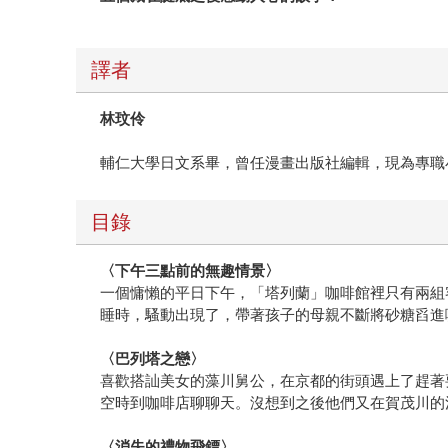
譯者
林玟伶
輔仁大學日文系畢，曾任漫畫出版社編輯，現為專職
目錄
〈下午三點前的無趣情景〉
一個慵懶的平日下午，「塔列蘭」咖啡館裡只有兩組
睡時，騷動出現了，帶著孩子的母親不斷將砂糖舀進
〈巴列塔之戀〉
喜歡搭訕美女的藻川舅公，在京都的街頭遇上了趕著
空時到咖啡店聊聊天。沒想到之後他們又在賀茂川的
〈消失的禮物飛鏢〉