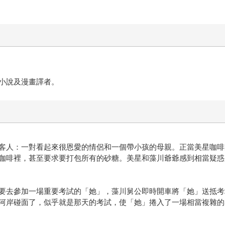
小說及漫畫譯者。
客人：一對看起來很恩愛的情侶和一個帶小孩的母親。正當美星咖啡
咖啡裡，甚至要求要打包所有的砂糖。美星和藻川爺爺感到相當疑惑
要去參加一場重要考試的「她」，藻川舅公即時開車將「她」送抵考
河岸碰面了，似乎就是那天的考試，使「她」捲入了一場相當複雜的