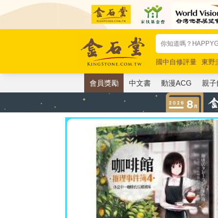
國中自修評量
東野
唯紅花綻放
奧德賽
會員獎勵
中文書
動漫ACG
親子