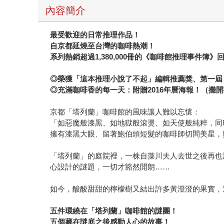
內容簡介
最受歡迎的日常推理作品！
自京都延燒至台灣的咖啡熱潮！
系列熱銷超過1,380,000冊的《咖啡館推理事件簿》
◎榮獲「這本推理小說了不起」編輯推薦獎、第一屆
◎充滿咖啡香的每一天：附贈2016年曆海報！（攤
京都「塔列蘭」咖啡館的風味讓人難以忘懷：
「如惡魔般漆黑、如地獄般滾燙、如天使般純粹，同
擁有漆黑大眼、留著鮑伯頭短髮的咖啡師切間美星，
「塔列蘭」的庭院裡，一株自藻川夫人去世之後再也
心設計的謎題，一切才豁然開朗……
如今，酸酸甜甜的檸檬樹又結出許多黃澄澄的果實，
五件環繞在「塔列蘭」咖啡館的謎團！
五個藏在謎底之後感動人心的故事！