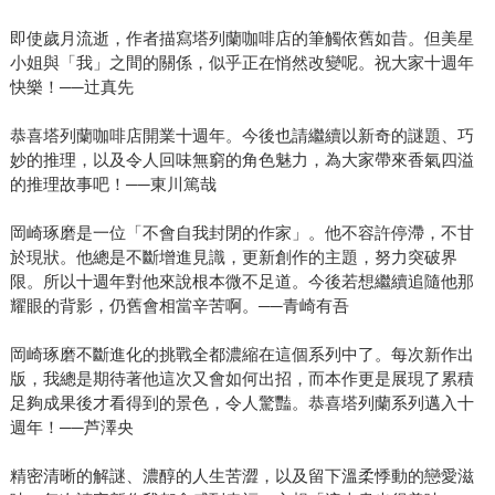
即使歲月流逝，作者描寫塔列蘭咖啡店的筆觸依舊如昔。但美星
小姐與「我」之間的關係，似乎正在悄然改變呢。祝大家十週年
快樂！──辻真先
恭喜塔列蘭咖啡店開業十週年。今後也請繼續以新奇的謎題、巧
妙的推理，以及令人回味無窮的角色魅力，為大家帶來香氣四溢
的推理故事吧！──東川篤哉
岡崎琢磨是一位「不會自我封閉的作家」。他不容許停滯，不甘
於現狀。他總是不斷增進見識，更新創作的主題，努力突破界
限。所以十週年對他來說根本微不足道。今後若想繼續追隨他那
耀眼的背影，仍舊會相當辛苦啊。──青崎有吾
岡崎琢磨不斷進化的挑戰全都濃縮在這個系列中了。每次新作出
版，我總是期待著他這次又會如何出招，而本作更是展現了累積
足夠成果後才看得到的景色，令人驚豔。恭喜塔列蘭系列邁入十
週年！──芦澤央
精密清晰的解謎、濃醇的人生苦澀，以及留下溫柔悸動的戀愛滋