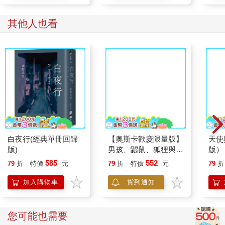
其他人也看
白夜行(經典單冊回歸
【奧斯卡歡慶限量版】
天使
版)
男孩、鼴鼠、狐狸與
版）
馬：動畫故事繪本(加
585
552
79
折
特價
元
79
折
特價
元
79
折
贈經典場景禮物卡)
加入購物車
貨到通知
您可能也需要