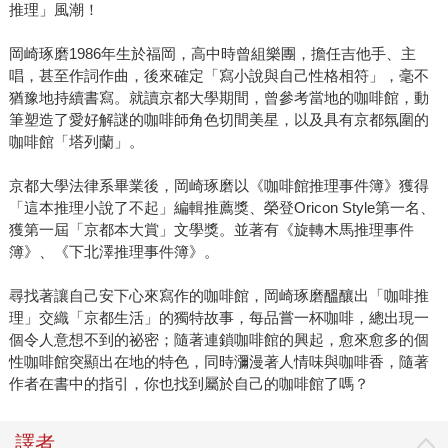
推理」風潮！
岡崎琢磨1986年生於福岡，高中時曾組樂團，擔任吉他手、主
唱，甚至作詞作曲，後來確定「寫小說與自己性格相符」，毫不
猶豫地持續書寫。就讀京都大學期間，曾參考當地的咖啡館，動
筆塑造了愛好解謎的咖啡師角色切間美星，以及具有京都氛圍的
咖啡館「塔列蘭」。
京都大學法律系畢業後，岡崎琢磨以《咖啡館推理事件簿》獲得
「這本推理小說了不起」編輯推薦獎、榮登Oricon Style第一名、
獲第一屆「京都本大賞」文學獎。並著有《旋轉木馬推理事件
簿》、《下北澤推理事件簿》。
尋找著讓自己安下心來寫作的咖啡館，岡崎琢磨醞釀出「咖啡推
理」交織「京都生活」的獨特故事，每品嘗一杯咖啡，總出現一
個令人意想不到的祕密；隨著連鎖咖啡館的興起，愈來愈多的個
性咖啡館突顯出在地的特色，同時瀰漫著人情味與咖啡香，隨著
作者在書中的指引，你也找到屬於自己的咖啡館了嗎？
譯者