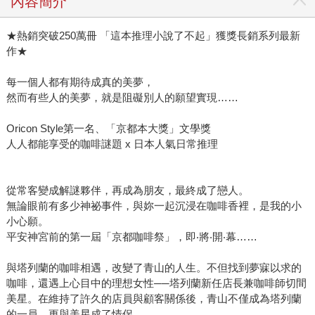
內容簡介
★熱銷突破250萬冊 「這本推理小說了不起」獲獎長銷系列最新
作★
每一個人都有期待成真的美夢，
然而有些人的美夢，就是阻礙別人的願望實現……
Oricon Style第一名、「京都本大獎」文學獎
人人都能享受的咖啡謎題 x 日本人氣日常推理
從常客變成解謎夥伴，再成為朋友，最終成了戀人。
無論眼前有多少神祕事件，與妳一起沉浸在咖啡香裡，是我的小
小心願。
平安神宮前的第一屆「京都咖啡祭」，即‧將‧開‧幕……
與塔列蘭的咖啡相遇，改變了青山的人生。不但找到夢寐以求的
咖啡，還遇上心目中的理想女性──塔列蘭新任店長兼咖啡師切間
美星。在維持了許久的店員與顧客關係後，青山不僅成為塔列蘭
的一員，更與美星成了情侶。