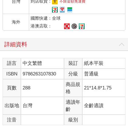
的店面建築就在其後方。
到店取貨：
台灣
不限金額免運費
尖聳的屋頂、紅褐色的木板牆、爬滿建築物的藤蔓。初次造訪這
裡的人可能需要一些勇氣才有辦法推開店門，但克服這項障礙後
國際快遞：全球
展現在眼前的空間，應該都能讓每一個往前踏出一步的人，體會
海外
到彷彿被羽毛包覆的舒適感。
港澳店取：
店內充滿了既懷舊又有品味的擺設及家具，例如立鐘、老舊的桌
子、放在櫥櫃裡當裝飾的杯盤組等等。柔和的陽光透過淡綠色的
詳細資料
玻璃窗照進室內，塔列蘭的吉祥物暹羅貓查爾斯正蜷縮成一團在
向陽處打著呵欠。爵士樂的音色在耳邊迴盪，只要慢慢地呼吸，
濃郁芬芳的咖啡香氣便會穿越鼻腔。
語言
中文繁體
裝訂
紙本平裝
以美食家身分聞名的法國伯爵查爾斯‧莫里斯‧德‧塔列蘭‧佩里戈爾
曾留下一句格言：「所謂的好咖啡，即是如惡魔般漆黑、如地獄
ISBN
9786263107830
分級
普通級
般滾燙、如天使般純粹，同時如戀愛般甘甜。」我在少年時期因
偶然的機緣開始尋找符合此句話標準的咖啡，花費多年時間走遍
商品規
頁數
288
21*14.8*1.75
無數咖啡店──最後總算在這間塔列蘭咖啡店裡喊出「終於遇見
格
了」！
一旦那黑色液體流入口中，恰到好處的苦澀、濃郁口感及微酸的
適讀年
出版地
台灣
全齡適讀
滋味便會刺激你的味覺。然而，在那些味道離去時，又會彷彿輕
齡
輕撫過舌尖一般，殘存淡淡回甘。那有如夢境幻覺般的甘甜滋
注音
級別
味，因輪廓朦朧不清，反而留下了鮮明的印象，讓人想再品嘗一
次，一再地試圖伸手去觸摸那美妙的幻象。