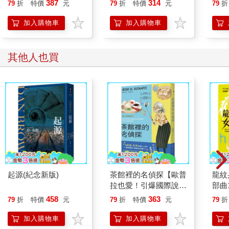
387
314
79
折
特價
元
79
折
特價
元
79
折
加入購物車
加入購物車
其他人也買
起源(紀念新版)
茶館裡的名偵探【歐普
龍紋
拉也愛！引爆國際說書
部曲
網紅數十萬則好評《茶
經典
458
363
79
折
特價
元
79
折
特價
元
79
折
館裡的嫌疑人》續作】
加入購物車
加入購物車