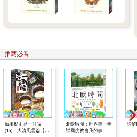
推薦必看
如果歷史是一群喵
北歐時間：世界第一幸
請解
(15)：大清風雲篇【萌
福國度教會我的事
貓漫畫學歷史】