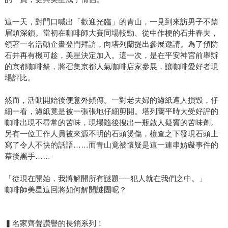
這一天，對門口喊出「歡迎光臨」的青山，一見到來訪男子不禁
眉頭深鎖。當初在咖啡師大賽同場較勁、從中作梗的石井春夫，
領著一名活動企畫登門拜訪，向塔列蘭提出參展邀請。為了預防
石井再有機可趁，美星決定加入。這一次，是在平安神宮前舉辦
的京都咖啡祭，將召集京都人氣咖啡店家參展，讓咖啡愛好者現
場評比。
然而，活動開始後便意外頻傳。一對老夫婦的濾紙遭人損毀，仔
細一看，濾紙竟是被一張張地仔細剪開。塔列蘭平時大受好評的
咖啡出現不尋常的苦味，現場隨後搜出一瓶啟人疑竇的苦味劑。
另有一位工作人員被來源不明的石頭燙傷，檢查之下發現石頭上
寫了令人不快的話語……而青山竟被懷疑是這一連串妨礙事件的
幕後黑手……
「從現在開始，我將解開所有謎題──犯人就在我們之中。」
咖啡師美星這回將如何解開謎團呢？
▍名家齊聲讚譽的長銷系列！