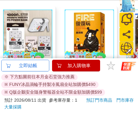
【正版授權】
【新天鵝堡桌遊】傻傻
PS5
立即結帳
加入購物車
SNOOPY史努比 晶磁
玩 黑熊隊
Rei
※ 下方點圖前往本月金石堂強力推薦
系列 磁吸無線充支架
般版
1161
167
特價
元
58
折
特價
元
特價
1290
行動電源 10000mAh
※ FUNY冰晶渦輪手持製冷風扇全站加購價$490
加入購物車
加入購物車
※ Q版企鵝安全隨身警報器全站不限金額加購價$99
預計 2026/08/11 出貨
參考庫存量：1
預訂門市商品
門市庫存
大量採購
您可能會喜歡