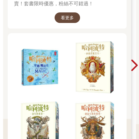
而我遇見塔列蘭之後，人生中還出現了另一項變化。
賣！套書限時優惠，粉絲不可錯過！
一陣清脆的鈴鐺聲響起，有人打開了店門。我對著門高聲喊道：
「歡迎光臨！」
看更多
──沒錯，從今年春天起，我開始在這間塔列蘭咖啡店工作了。
我原本就畢業於培育咖啡師的專門學校，抱著某天能擁有自己的
咖啡店這項目標，在同樣位於京都市內的咖啡店工作了整整五
年。但是在大約四個月前，這間店的店長兼主廚，美星小姐的舅
公藻川又次先生因狹心症發作昏倒，剛動完手術，考慮到在他的
復健期間可能會人手不足，我便自告奮勇地表示可以在店裡幫
忙。
也幸好我早就從美星小姐那裡學會怎麼沖煮這間店的咖啡，可以
馬上開始工作，所以她在猶豫大約一週後，便以新任店長的權限
決定雇用我了。藻川先生在手術後療養得很順利，目前每週工作
兩天，剩下的四天則由我負責，再配合原本的週三固定店休日，
塔列蘭咖啡店基本上還能夠維持過往的經營方式。
我當初在塔列蘭大喊「終於遇見了！」時，根本沒想到這裡竟會
成為我未來的職場。對於我與美星小姐這段歷經牛步發展後急速
改變的關係，如果要說我們兩人都適應良好……倒也並非如此，
但至少在咖啡店營業時，我們之間的默契是仍按照以往的態度使
用敬語交談。