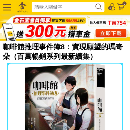
0
咖啡館推理事件簿8：實現願望的瑪奇
朵（百萬暢銷系列最新續集）