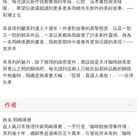
味。每次讀完新作我都會感到幸福，心想「這本書也很美味
呢」。希望以後還能讀到更多更多岡崎先生創作的美好故事。──
彩瀨まる
恭喜塔列蘭系列邁入十週年！作者對故事的真摯態度，以及一部
又一部的精采作品，一直以來都為我啟發了許多創作靈感。身為
一名岡崎琢磨的書迷，我相當期待今後會有更加活躍的表現！──
友井羊
本系列的魅力，除了推理的縝密度外，應該就是天才咖啡師美星
與青山之間的關係吧。每次讀到這兩人只能在如易碎品般的關係
中相處時，我總是抱著書大喊：「哎呀，真讓人著急！」──谷津
矢車
作者
姓名:岡崎琢磨
超人氣日常推理作家岡崎琢磨，一手打造「咖啡館推理事件簿」
系列逾十年，總銷售超過兩百五十萬本，引發前所未有的「咖啡