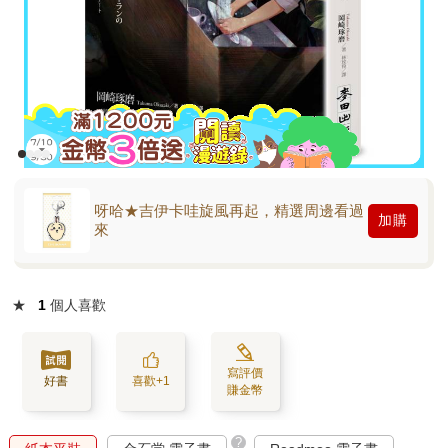
呀哈★吉伊卡哇旋風再起，精選周邊看過
加購
來
★
1
個人喜歡
寫評價
好書
喜歡+1
賺金幣
?