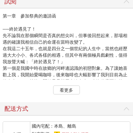
試閱
第一章 參加祭典的邀請函
──終於遇見了！
先不論我在那個瞬間是否真的想尖叫，但事後回想起來，那場相
遇的確讓我相信自己的命運在當時改變了。
在我這二十五年，也就是四分之一個世紀的人生中，當然也經歷
過大大小小、各式各樣的相遇，但其中有兩個極具戲劇性，值得
我放聲大喊：「終於遇見了！」
第一個是我國中時在故鄉的河畔邊認識的初戀對象。為了讓她喜
歡上我，我開始愛喝咖啡，後來咖啡也大幅影響了我到目前為止
的人生。……就算一開始只是想用來追女生，也沒什麼不好的，
動機本就不分貴賤。
看更多
另一個則是我在大約三年前偶然踏入的咖啡店──也是我目前所在
的塔列蘭咖啡店裡喝到的咖啡。
在京都府京都市中京區，從二條通與富小路通的十字路口往上──
配送方式
往北走的地方，豎立著一塊復古的電子招牌，標示出這間店的位
置。只要穿過如雙胞胎般並排的住宅屋簷形成的隧道，便會看見
國內宅配：本島、離島
一片寬廣到難以想像這裡是京都市中心的庭院，而塔列蘭咖啡店