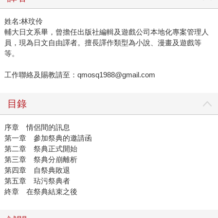
姓名:林玟伶
輔大日文系畢，曾擔任出版社編輯及遊戲公司本地化專案管理人
員，現為日文自由譯者。擅長譯作類型為小說、漫畫及遊戲等
等。
工作聯絡及賜教請至：qmosq1988@gmail.com
目錄
序章 情侶間的訊息
第一章 參加祭典的邀請函
第二章 祭典正式開始
第三章 祭典分崩離析
第四章 自祭典敗退
第五章 玷污祭典者
終章 在祭典結束之後