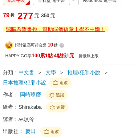
紙本平裝
金石堂 電子書
Readmoo 電子書
277
79
折
元
350
元
認購希望書包，幫助弱勢孩童上學不中斷！
10
預計最高可得金幣
點
?
100累1點 4點抵1元
HAPPY GO享
折抵無上限
分類：
中文書
＞
文學
＞
推理/犯罪小說
＞
日本推理/犯罪小說
追蹤
作者：
岡崎琢磨
追蹤
繪者：
Shirakaba
追蹤
譯者：
林玟伶
出版社：
麥田
追蹤