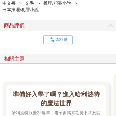
中文書
＞
文學
＞
推理/犯罪小說
＞
與塔列蘭咖啡店的咖啡相遇，為我的人生帶來了兩個重大的變
日本推理/犯罪小說
化。其中之一是能沖煮出我理想咖啡的女性切間美星咖啡師，也
成為了我心目中的理想女性形象──雖然將異性神聖化所隱含的危
險性是必須謹慎看待的問題，但我的感受確實如此，她對我似乎
商品評價
也沒那麼排斥，這是不爭的事實。
她的招牌特徵是剪成鮑伯頭的黑色短髮。身材嬌小，五官長相並
不特別突出，但看起來十分勻稱且柔和。她會在營業時間自發性
寫評價
地穿著白襯衫、黑褲和深藍色圍裙。據她所言，那似乎是一種
「戰鬥服」。
她遵從已故舅婆的指導沖煮出的咖啡極為美味，技術堪稱一流。
相關主題
不過，使她更加脫穎而出的則是她聰慧的頭腦。只要遇到令人費
解的事件，她的大腦就會跟磨豆機的手把一樣全速運轉，到目前
為止已多次解開在咖啡店營業時上門的客人帶來的謎團。不僅如
此，她還曾在警察採取行動前，就解決了妹妹被綁架的事件和自
己遇到的傷害事件等犯罪事件。
我和這位美星小姐維持常客與店員的關係長達三年──但體感上總
準備好入學了嗎？進入哈利波特
覺得好像已經過了十年──直到今年春天，我才終於向她正式提
議，以情侶身分和我交往。「或許我們的關係稍微改變一下也不
的魔法世界
錯」。受到她說的這句話鼓勵的我，當然沒有理由拒絕，所以我
們順利成為了情侶。
哈利波特歡慶25週年，電子書萬眾期待下終於開