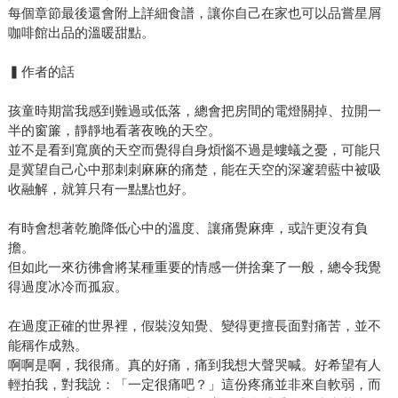
每個章節最後還會附上詳細食譜，讓你自己在家也可以品嘗星屑
咖啡館出品的溫暖甜點。
▍作者的話
孩童時期當我感到難過或低落，總會把房間的電燈關掉、拉開一
半的窗簾，靜靜地看著夜晚的天空。
並不是看到寬廣的天空而覺得自身煩惱不過是螻蟻之憂，可能只
是冀望自己心中那刺刺麻麻的痛楚，能在天空的深邃碧藍中被吸
收融解，就算只有一點點也好。
有時會想著乾脆降低心中的溫度、讓痛覺麻痺，或許更沒有負
擔。
但如此一來彷彿會將某種重要的情感一併捨棄了一般，總令我覺
得過度冰冷而孤寂。
在過度正確的世界裡，假裝沒知覺、變得更擅長面對痛苦，並不
能稱作成熟。
啊啊是啊，我很痛。真的好痛，痛到我想大聲哭喊。好希望有人
輕拍我，對我說：「一定很痛吧？」這份疼痛並非來自軟弱，而