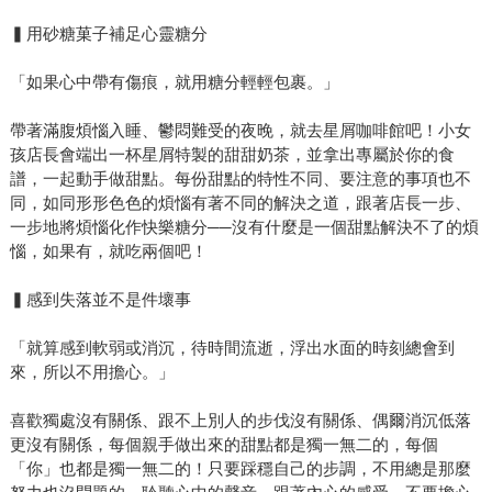
▍用砂糖菓子補足心靈糖分
「如果心中帶有傷痕，就用糖分輕輕包裹。」
帶著滿腹煩惱入睡、鬱悶難受的夜晚，就去星屑咖啡館吧！小女
孩店長會端出一杯星屑特製的甜甜奶茶，並拿出專屬於你的食
譜，一起動手做甜點。每份甜點的特性不同、要注意的事項也不
同，如同形形色色的煩惱有著不同的解決之道，跟著店長一步、
一步地將煩惱化作快樂糖分──沒有什麼是一個甜點解決不了的煩
惱，如果有，就吃兩個吧！
▍感到失落並不是件壞事
「就算感到軟弱或消沉，待時間流逝，浮出水面的時刻總會到
來，所以不用擔心。」
喜歡獨處沒有關係、跟不上別人的步伐沒有關係、偶爾消沉低落
更沒有關係，每個親手做出來的甜點都是獨一無二的，每個
「你」也都是獨一無二的！只要踩穩自己的步調，不用總是那麼