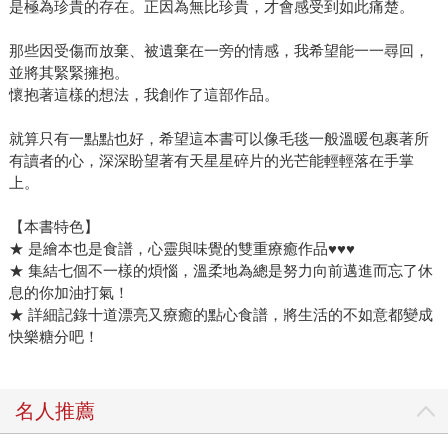
是極為珍貴的存在。正因為無比珍貴，才會感受到如此痛楚。
那些因受傷而放棄、被遺棄在一旁的情感，我希望能一一尋回，
並將其緊緊擁抱。
懷抱著這樣的想法，我創作了這部作品。
就算只有一點點也好，希望這本書可以像毛毯一般溫暖包裹著所
有讀者的心，深深盼望著有天星星碎片的光芒能輕輕落在手掌
上。
【本書特色】
★ 是繪本也是食譜，心靈與味覺的雙重療癒作品♥♥♥
★ 集結七個不一樣的煩惱，溫柔地為總是努力向前邁進而忘了休
息的你加油打氣！
★ 詳細記錄十道漂亮又療癒的點心食譜，將生活的不如意都變成
快樂糖分吧！
名人推薦