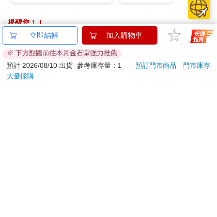
提醒您！！
金石堂及銀行均不會請您操作ATM! 如接獲電話要求您前往
立即結帳
加入購物車
ATM提款機，請不要聽從指示，以免受騙上當！
※ 下方點圖前往本月金石堂強力推薦
退換貨須知：
預計 2026/08/10 出貨
參考庫存量：1
預訂門市商品
門市庫存
大量採購
**提醒您，鑑賞期不等於試用期，退回商品須為全新狀態**
依據「消費者保護法」第19條及行政院消費者保護處公告之
「通訊交易解除權合理例外情事適用準則」，以下商品購買
後，除商品本身有瑕疵外，將不提供7天的猶豫期：
易於腐敗、保存期限較短或解約時即將逾期。（如：生
鮮食品）
依消費者要求所為之客製化給付。（客製化商品）
報紙、期刊或雜誌。（含MOOK、外文雜誌）
經消費者拆封之影音商品或電腦軟體。
非以有形媒介提供之數位內容或一經提供即為完成之線
上服務，經消費者事先同意始提供。（如：電子書、電
子雜誌、下載版軟體、虛擬商品…等）
已拆封之個人衛生用品。（如：內衣褲、刮鬍刀、除毛