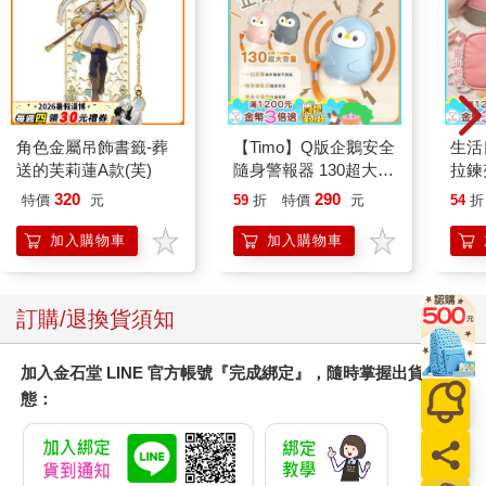
角色金屬吊飾書籤-葬
【Timo】Q版企鵝安全
生活
送的芙莉蓮A款(芙)
隨身警報器 130超大分
拉鍊
貝企鵝警報器 造型隨
品分
320
290
特價
元
59
折
特價
元
54
折
身安全防狼神器
入/
品/
加入購物車
加入購物車
急救
盥洗
訂購/退換貨須知
加入金石堂 LINE 官方帳號『完成綁定』，隨時掌握出貨動
態：