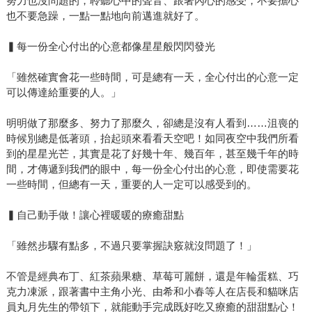
努力也沒問題的，聆聽心中的聲音、跟著內心的感受，不要擔心
也不要急躁，一點一點地向前邁進就好了。
▍每一份全心付出的心意都像星星般閃閃發光
「雖然確實會花一些時間，可是總有一天，全心付出的心意一定
可以傳達給重要的人。」
明明做了那麼多、努力了那麼久，卻總是沒有人看到……沮喪的
時候別總是低著頭，抬起頭來看看天空吧！如同夜空中我們所看
到的星星光芒，其實是花了好幾十年、幾百年，甚至幾千年的時
間，才傳遞到我們的眼中，每一份全心付出的心意，即使需要花
一些時間，但總有一天，重要的人一定可以感受到的。
▍自己動手做！讓心裡暖暖的療癒甜點
「雖然步驟有點多，不過只要掌握訣竅就沒問題了！」
不管是經典布丁、紅茶蘋果糖、草莓可麗餅，還是年輪蛋糕、巧
克力凍派，跟著書中主角小光、由希和小春等人在店長和貓咪店
員丸月先生的帶領下，就能動手完成既好吃又療癒的甜甜點心！