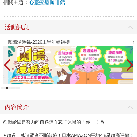
相關主題：
心靈療癒咖啡館
活動訊息
閱讀漫遊錄-2026上半年暢銷榜
飢
內容簡介
\\\ 獻給總是努力向前邁進而忘了休息的「你」！ ///
✦超過十萬追蹤者不斷敲碗！日本AMAZON平均4.8星超高評價！