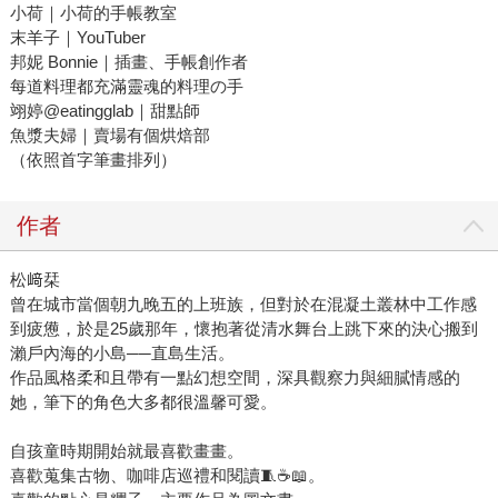
小荷｜小荷的手帳教室
末羊子｜YouTuber
邦妮 Bonnie｜插畫、手帳創作者
每道料理都充滿靈魂的料理の手
翊婷@eatingglab｜甜點師
魚漿夫婦｜賣場有個烘焙部
（依照首字筆畫排列）
作者
松﨑栞
曾在城市當個朝九晚五的上班族，但對於在混凝土叢林中工作感
到疲憊，於是25歲那年，懷抱著從清水舞台上跳下來的決心搬到
瀨戶內海的小島──直島生活。
作品風格柔和且帶有一點幻想空間，深具觀察力與細膩情感的
她，筆下的角色大多都很溫馨可愛。
自孩童時期開始就最喜歡畫畫。
喜歡蒐集古物、咖啡店巡禮和閱讀🧵☕️📖。