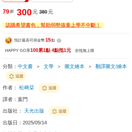
300
79
折
元
380
元
認購希望書包，幫助弱勢孩童上學不中斷！
15
預計最高可得金幣
點
?
100累1點 4點抵1元
HAPPY GO享
折抵無上限
分類：
中文書
＞
文學
＞
圖文繪本
＞
翻譯圖文/繪本
追蹤
作者：
松﨑栞
追蹤
譯者：
葉門
出版社：
天光出版
追蹤
出版日：
2025/05/14