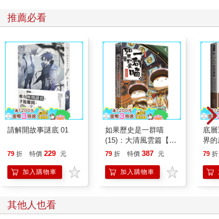
推薦必看
請解開故事謎底 01
如果歷史是一群喵
底層
(15)：大清風雲篇【萌
界的
貓漫畫學歷史】
229
387
79
折
特價
元
79
折
特價
元
79
折
加入購物車
加入購物車
其他人也看