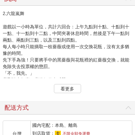
2.六龍嵐舞
遊戲以一小時為單位，共計六回合：上午九點到十點、十點到十
一點、十一點到十二點，中間夾著休息時間，然後是下午一點到
兩點、兩點到三點，以及三點到四點。
每人每小時只能摘取一枝薔薇或使用一次交換花瓶，沒有太多猶
豫的時間。
先下手為強！只要將手中的黑薔薇與花瓶裡的紅薔薇交換，就能
免除失去投票權的懲罰。
「不，我先。」
我剛踏上舞臺，背後便傳來喊聲。
喀、喀、喀，龍王大步走上舞臺。
看更多
「唔。」
「先發制人，兵貴神速，自古以來，『速度』便占優勢。」
一次唯有一人能取走交換花瓶中的薔薇。
配送方式
舞臺上，我與龍王相互對峙，龍王高大的身軀不具敵意，但散發
出坦蕩的自信。
國內宅配：本島、離島
「你們可以先背對背嗎？」
雷龍帶著清亮的嗓音，朝舞臺走來。
到店取貨：
台灣
不限金額免運費