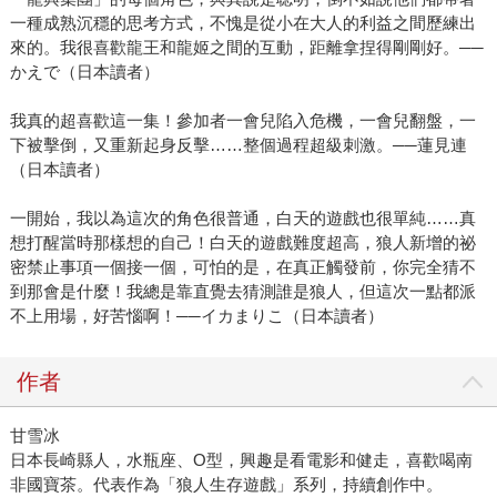
一種成熟沉穩的思考方式，不愧是從小在大人的利益之間歷練出
來的。我很喜歡龍王和龍姬之間的互動，距離拿捏得剛剛好。──
かえで（日本讀者）
我真的超喜歡這一集！參加者一會兒陷入危機，一會兒翻盤，一
下被擊倒，又重新起身反擊……整個過程超級刺激。──蓮見連
（日本讀者）
一開始，我以為這次的角色很普通，白天的遊戲也很單純……真
想打醒當時那樣想的自己！白天的遊戲難度超高，狼人新增的祕
密禁止事項一個接一個，可怕的是，在真正觸發前，你完全猜不
到那會是什麼！我總是靠直覺去猜測誰是狼人，但這次一點都派
不上用場，好苦惱啊！──イカまりこ（日本讀者）
作者
甘雪冰
日本長崎縣人，水瓶座、O型，興趣是看電影和健走，喜歡喝南
非國寶茶。代表作為「狼人生存遊戲」系列，持續創作中。