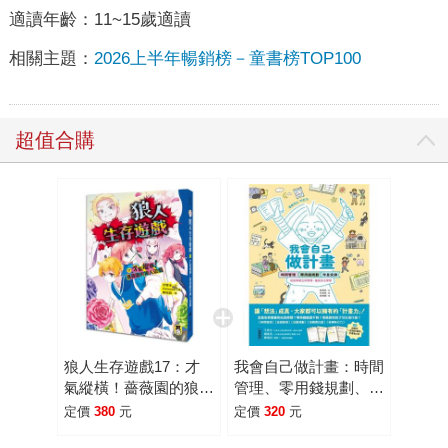
適讀年齡：
11~15歲適讀
相關主題：
2026上半年暢銷榜－童書榜TOP100
超值合購
狼人生存遊戲17：才
我會自己做計畫：時間
氣縱橫！薔薇園的狼人
管理、零用錢規劃、作
遊戲
息安排……從故事建立
定價
380
元
定價
320
元
好習慣，養成自主學習