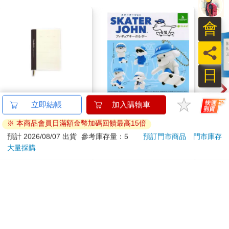
會
員
日
I am okay 50K自填式
全套5款 Skater JOHN
小呸
立即結帳
加入購物車
手帳 黑
公仔吊飾 扭蛋 轉蛋 模
件組
※ 本商品會員日滿額金幣加碼回饋最高15倍
型 吊飾 包包吊飾 滑板
130
670
特價
元
76
折
特價
元
59
折
小狗 狗狗
預計 2026/08/07 出貨
參考庫存量：5
預訂門市商品
門市庫存
BUSHIROAD
大量採購
加入購物車
加入購物車
您可能會喜歡