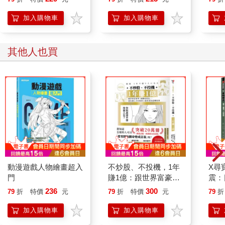
加入購物車
加入購物車
其他人也買
動漫遊戲人物繪畫超入
不炒股、不投機，1年
X尋
門
賺1億：跟世界富豪學
震：
「實體投資法」，從負
岐大
236
300
79
折
特價
元
79
折
特價
元
79
折
債3,400萬到上億資產
的逆轉故事【漫畫版】
加入購物車
加入購物車