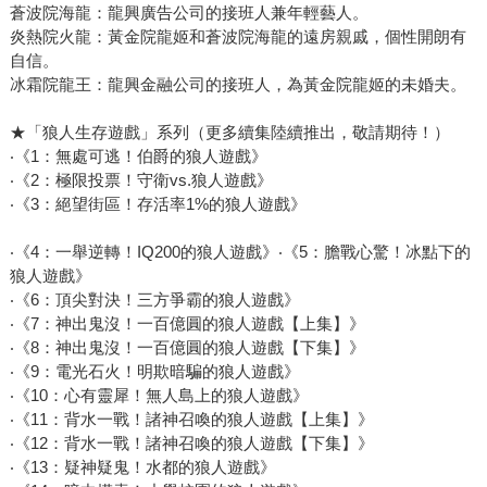
蒼波院海龍：龍興廣告公司的接班人兼年輕藝人。
炎熱院火龍：黃金院龍姬和蒼波院海龍的遠房親戚，個性開朗有
自信。
冰霜院龍王：龍興金融公司的接班人，為黃金院龍姬的未婚夫。
★「狼人生存遊戲」系列（更多續集陸續推出，敬請期待！）
‧《1：無處可逃！伯爵的狼人遊戲》
‧《2：極限投票！守衛vs.狼人遊戲》
‧《3：絕望街區！存活率1%的狼人遊戲》
‧《4：一舉逆轉！IQ200的狼人遊戲》‧《5：膽戰心驚！冰點下的
狼人遊戲》
‧《6：頂尖對決！三方爭霸的狼人遊戲》
‧《7：神出鬼沒！一百億圓的狼人遊戲【上集】》
‧《8：神出鬼沒！一百億圓的狼人遊戲【下集】》
‧《9：電光石火！明欺暗騙的狼人遊戲》
‧《10：心有靈犀！無人島上的狼人遊戲》
‧《11：背水一戰！諸神召喚的狼人遊戲【上集】》
‧《12：背水一戰！諸神召喚的狼人遊戲【下集】》
‧《13：疑神疑鬼！水都的狼人遊戲》