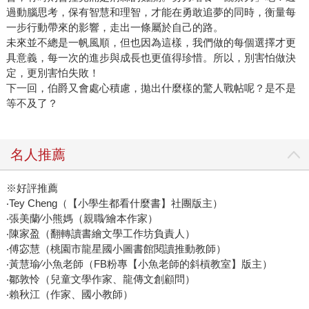
過動腦思考，保有智慧和理智，才能在勇敢追夢的同時，衡量每
一步行動帶來的影響，走出一條屬於自己的路。
未來並不總是一帆風順，但也因為這樣，我們做的每個選擇才更
具意義，每一次的進步與成長也更值得珍惜。所以，別害怕做決
定，更別害怕失敗！
下一回，伯爵又會處心積慮，拋出什麼樣的驚人戰帖呢？是不是
等不及了？
名人推薦
※好評推薦
‧Tey Cheng（【小學生都看什麼書】社團版主）
‧張美蘭∕小熊媽（親職∕繪本作家）
‧陳家盈（翻轉讀書繪文學工作坊負責人）
‧傅宓慧（桃園市龍星國小圖書館閱讀推動教師）
‧黃慧瑜∕小魚老師（FB粉專【小魚老師的斜槓教室】版主）
‧鄒敦怜（兒童文學作家、龍傳文創顧問）
‧賴秋江（作家、國小教師）