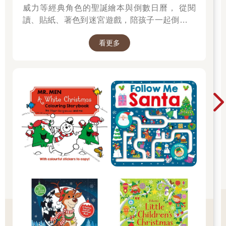
威力等經典角色的聖誕繪本與倒數日曆， 從閱
讀、貼紙、著色到迷宮遊戲，陪孩子一起倒數歡
樂的 25 天。 打開每一頁、每一扇小門，都是滿
看更多
滿的驚喜與節慶溫度， Read it, Play it, Feel the
Christmas Magic！ 即日起~2026/1/5參展商品好
康79折~~