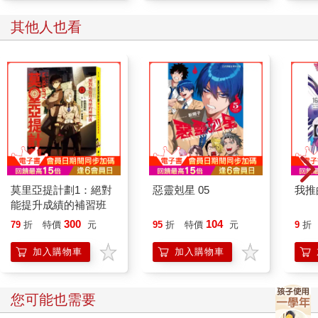
其他人也看
莫里亞提計劃1：絕對
惡靈剋星 05
我推
能提升成績的補習班
300
104
79
折
特價
元
95
折
特價
元
9
折
加入購物車
加入購物車
您可能也需要