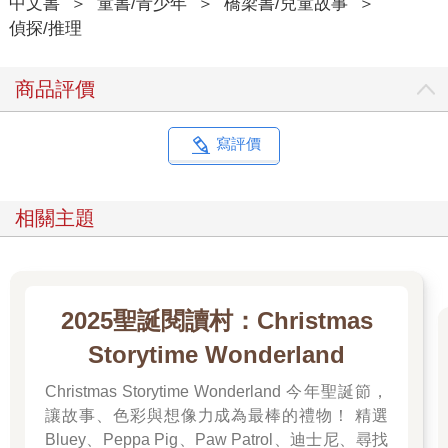
中文書
＞
童書/青少年
＞
橋梁書/兒童故事
＞
「多次經歷賭命遊戲的你，應該具備理性且具建設性的思考，絕
偵探/推理
不會孤注一擲。」
我不是賭徒，不會以賭博的方式行事。
「你需要以我的行動作為接續的判斷依據。為何初次參賽的我不
商品評價
先觀察局勢就貿然挑戰？你對此感到疑惑而得出結論──我的目的
不在於獲得執行次序。」
嗯，先後順序固然重要，但不是非贏不可。
寫評價
「既然我的目標不在此，真正的意圖便是削減你的金薔薇。」
沒錯，有不用付出成本的作法。
「規則上沒有規定最少需出示幾枝金薔薇，你推測我出示的數量
相關主題
為『零』，所以……」
喀！龍王鞋跟踏地，轉身面向我，我也同步回頭。
「你決定出一枝！」
眼前的龍王手持兩枝金薔薇。
「猜對了！」我頓了一下，「如果是在三十秒之前。」
2025聖誕閱讀村：Christmas
Storytime Wonderland
（未完）
Christmas Storytime Wonderland 今年聖誕節，
讓故事、色彩與想像力成為最棒的禮物！ 精選
Bluey、Peppa Pig、Paw Patrol、迪士尼、尋找