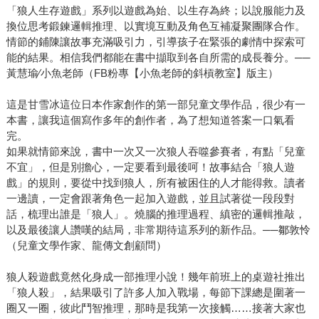
「狼人生存遊戲」系列以遊戲為始、以生存為終；以說服能力及
換位思考鍛鍊邏輯推理、以實境互動及角色互補凝聚團隊合作。
情節的鋪陳讓故事充滿吸引力，引導孩子在緊張的劇情中探索可
能的結果。相信我們都能在書中擷取到各自所需的成長養分。──
黃慧瑜∕小魚老師（FB粉專【小魚老師的斜槓教室】版主）
這是甘雪冰這位日本作家創作的第一部兒童文學作品，很少有一
本書，讓我這個寫作多年的創作者，為了想知道答案一口氣看
完。
如果就情節來說，書中一次又一次狼人吞噬參賽者，有點「兒童
不宜」，但是別擔心，一定要看到最後呵！故事結合「狼人遊
戲」的規則，要從中找到狼人，所有被困住的人才能得救。讀者
一邊讀，一定會跟著角色一起加入遊戲，並且試著從一段段對
話，梳理出誰是「狼人」。燒腦的推理過程、縝密的邏輯推敲，
以及最後讓人讚嘆的結局，非常期待這系列的新作品。──鄒敦怜
（兒童文學作家、龍傳文創顧問）
狼人殺遊戲竟然化身成一部推理小說！幾年前班上的桌遊社推出
「狼人殺」，結果吸引了許多人加入戰場，每節下課總是圍著一
圈又一圈，彼此鬥智推理，那時是我第一次接觸……接著大家也