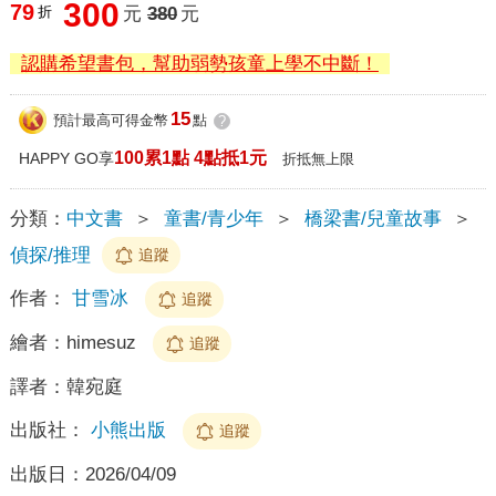
300
79
折
元
380
元
認購希望書包，幫助弱勢孩童上學不中斷！
15
預計最高可得金幣
點
?
100累1點 4點抵1元
HAPPY GO享
折抵無上限
分類：
中文書
＞
童書/青少年
＞
橋梁書/兒童故事
＞
偵探/推理
追蹤
作者：
甘雪冰
追蹤
繪者：
himesuz
追蹤
譯者：
韓宛庭
出版社：
小熊出版
追蹤
出版日：
2026/04/09