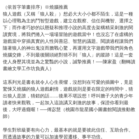
（依首字筆畫排序）※燒腦推薦
狼人遊戲（又稱「狼人殺」）想必大大小小都不陌生，這是一種
以心理戰為主的鬥智型遊戲，建立在觀察、信任與機智、選擇之
下；而作者巧妙的以懸疑和推理小說的高度去架構精采刺激的閱
讀實境，將我們捲入一場場冒險的遊戲當中！也沒忘了在虛構的
遊戲當中穿插真實的人性與善惡、智慧的議題。閱讀過程讓我們
隨著狼人的神出鬼沒而膽戰心驚，再運用文字遊戲帶我們與角色
燒腦交鋒，不到最後關頭絕對猜不到「狼人」的蹤跡！這是一套
使人身歷其境並為之驚豔的小說，誠摯推薦！──陳家盈（翻轉讀
書繪文學工作坊負責人）
這系列光是書名就令人心生畏懼，沒想到在可愛的插圖中，竟是
驚悚又燒腦的狼人遊戲劇情，遊戲規則是要在限定的時間中，猜
出狼人是誰，猜錯的話……後果不堪設想！呼叫膽子大的青少年
讀者快來觀戰，一起加入這詭譎又刺激的故事，保證你看到最
後，大呼過癮喔！──傅宓慧（桃園市龍星國小圖書館閱讀推動教
師）
學生對班級要有向心力，最基本的就是要彼此信任、互助合作。
而透過故事的力量可以加速學習遷移、事半功倍。