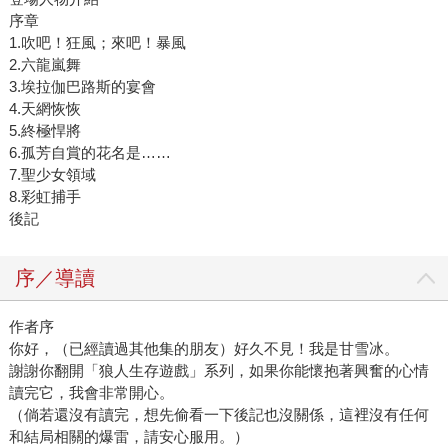
序章
1.吹吧！狂風；來吧！暴風
2.六龍嵐舞
3.埃拉伽巴路斯的宴會
4.天網恢恢
5.終極悍將
6.孤芳自賞的花名是……
7.聖少女領域
8.彩虹捕手
後記
序／導讀
作者序
你好，（已經讀過其他集的朋友）好久不見！我是甘雪冰。
謝謝你翻開「狼人生存遊戲」系列，如果你能懷抱著興奮的心情
讀完它，我會非常開心。
（倘若還沒有讀完，想先偷看一下後記也沒關係，這裡沒有任何
和結局相關的爆雷，請安心服用。）