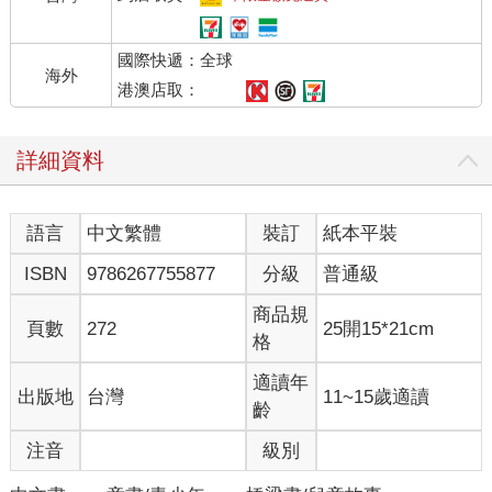
「規則上寫著：若有多名參加者爭取同一次序，須以出示的金薔
薇數量來定奪。如果能清楚看見對方的動作，有可能從布的縫隙
國際快遞：全球
窺視，或因出手延遲0.5秒而引發爭端。」
海外
「確實，在人數變少的最後階段，這狀況會很麻煩。」
港澳店取：
「倘若沒有人反對，就採取『背對背出示金薔薇』的方式吧！」
沒人出聲，我與龍王背對背站定。
詳細資料
接下來，誰出示的金薔薇數量較多，就能搶先執行任務；倘若出
示的數量相同，機會將落入其他參加者手中。
我伸手探進提籃，金薔薇是粗糙的人造花，觸感與鮮花薔薇截然
語言
中文繁體
裝訂
紙本平裝
不同，不用擔心拿錯。
問題在於──該出示幾枝？
ISBN
9786267755877
分級
普通級
（龍王為何選在此時？）
「數到三，三、二、一，請！」
商品規
頁數
272
25開15*21cm
我猶如一名從腰間拔槍的射手，迅速從提籃中抽出金薔薇，我
格
想，身後的龍王也是同樣動作。
「先別公布結果。」龍王制止雷龍後，繼續說：「小隼，你若出
適讀年
出版地
台灣
11~15歲適讀
示五枝金薔薇，將大幅提升獲勝機率，但若與我出示的數量相
齡
同，則兩人都將失去資格。而且，稍晚若需要再次比試，會因為
注音
級別
手邊沒有金薔薇而自動落敗。」
明明背對背，龍王的聲音卻如此清晰，彷彿環繞在我的耳邊。