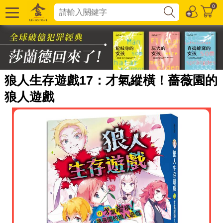
0
狼人生存遊戲17：才氣縱橫！薔薇園的
狼人遊戲