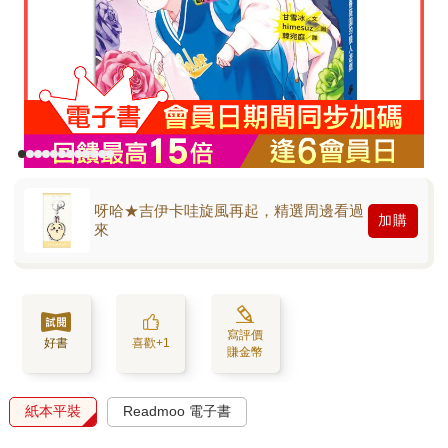
呀哈★吉伊卡哇旋風再起，精選周邊看過
加購
來
寫評價
好書
喜歡+1
賺金幣
紙本平裝
Readmoo 電子書