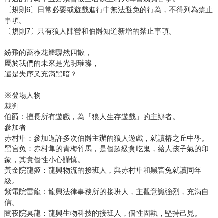
〔規則6〕日常必要或遊戲進行中無法避免的行為，不得列為禁止
事項。
〔規則7〕只有狼人陣營和伯爵知道新增的禁止事項。
紛飛的薔薇花瓣驟然四散，
屬於我們的未來是光明璀璨，
還是失序又充滿黑暗？
※登場人物
裁判
伯爵：擅長所有遊戲，為「狼人生存遊戲」的主辦者。
參加者
赤村隼：參加過許多次伯爵主辦的狼人遊戲，就讀椿之丘中學。
黑宮兔：赤村隼的青梅竹馬，是個超級貪吃鬼，給人孩子氣的印
象，其實個性小心謹慎。
黃金院龍姬：龍興物流的接班人，與赤村隼和黑宮兔就讀同年
級。
紫電院雷龍：龍興法律事務所的接班人，主觀意識強烈，充滿自
信。
闇夜院冥龍：龍興生物科技的接班人，個性固執，堅持己見。