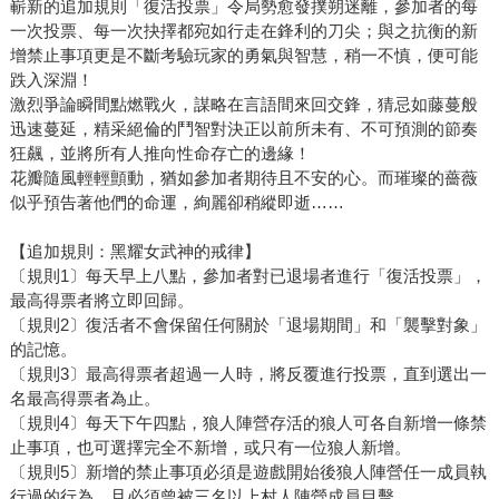
嶄新的追加規則「復活投票」令局勢愈發撲朔迷離，參加者的每
一次投票、每一次抉擇都宛如行走在鋒利的刀尖；與之抗衡的新
增禁止事項更是不斷考驗玩家的勇氣與智慧，稍一不慎，便可能
跌入深淵！
激烈爭論瞬間點燃戰火，謀略在言語間來回交鋒，猜忌如藤蔓般
迅速蔓延，精采絕倫的鬥智對決正以前所未有、不可預測的節奏
狂飆，並將所有人推向性命存亡的邊緣！
花瓣隨風輕輕顫動，猶如參加者期待且不安的心。而璀璨的薔薇
似乎預告著他們的命運，絢麗卻稍縱即逝……
【追加規則：黑耀女武神的戒律】
〔規則1〕每天早上八點，參加者對已退場者進行「復活投票」，
最高得票者將立即回歸。
〔規則2〕復活者不會保留任何關於「退場期間」和「襲擊對象」
的記憶。
〔規則3〕最高得票者超過一人時，將反覆進行投票，直到選出一
名最高得票者為止。
〔規則4〕每天下午四點，狼人陣營存活的狼人可各自新增一條禁
止事項，也可選擇完全不新增，或只有一位狼人新增。
〔規則5〕新增的禁止事項必須是遊戲開始後狼人陣營任一成員執
行過的行為，且必須曾被三名以上村人陣營成員目擊。