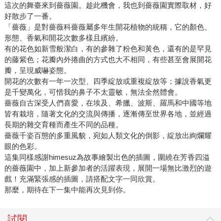
這次的舞臺來到薔薇園。趁此機會，我也到薔薇園實際取材，好
好散步了一番。
「薔薇」是對薔薇科薔薇屬多年生開花植物的統稱，它的顏色、
形態、香氣和開花次數多樣且繽紛。
有的花色如新雪般潔白，有的參雜了粉色和黃色，還有的是罕見
的藤紫色；花瓣內外捲曲的方式也大不相同，有些甚至會展開花
瓣，呈現威嚇姿態。
開花的次數有一年一次型、四季綻放或重複綻放等；據說香氣更
是千變萬化，可惜我的鼻子不太靈敏，無法全然體會。
薔薇自古深受人們喜愛，在埃及、希臘、波斯、羅馬和中國等地
皆有栽培，隨著文化的交流與傳播，逐漸傳至世界各地，並經過
長期的雜交育種而產生不同的品種。
薔薇千姿百態的多重風貌，宛如人類文化的倒影，綻放出絢爛耀
眼的色彩。
這集同樣感謝himesuz為故事繪製出色的插圖，圍繞在芳香四溢
的薔薇園中，加上新參加者的活躍表現，展開一場無比激烈的遊
戲！充滿緊張感的插圖，請搭配文字一同欣賞。
那麼，期待在下一集中能再次見到你。
試閱