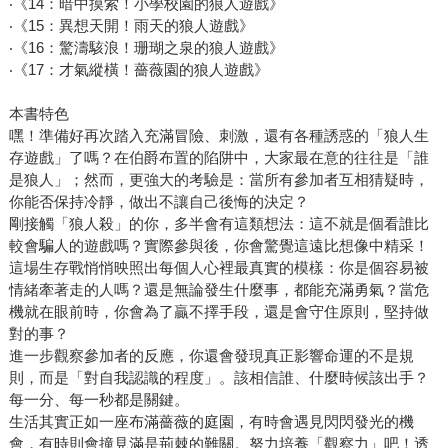
‧《14：暗中摸索！小學校園的狼人遊戲》
‧《15：異想天開！雨天的狼人遊戲》
‧《16：驚濤駭浪！珊瑚之泉的狼人遊戲》
‧《17：才氣縱橫！薔薇園的狼人遊戲》
本書特色
嘿！準備好再次踏入充滿冒險、刺激，還有各種誘惑的「狼人生
存遊戲」了嗎？在伯爵布置的陷阱中，大家最在意的往往是「誰
是狼人」；然而，更強大的考驗是：當所有參加者互相猜疑時，
你能否保持冷靜，做出不讓自己後悔的決定？
剛接觸「狼人殺」的你，多半會有這類想法：這不就是個看誰比
較會騙人的遊戲嗎？實際參與後，你會驚覺這遠比想像中精采！
這場生存戰悄悄映照出每個人心裡最真實的模樣：你是個容易被
情緒牽著走的人嗎？還是無論發生什麼事，都能充滿勇氣？當危
機就在眼前時，你會為了贏不擇手段，還是會守住原則，堅持做
對的事？
進一步觀察參加者的反應，你還會發現真正影響命運的不是規
則，而是「對自我認識的程度」。該相信誰、什麼時候該出手？
每一分、每一秒都是關鍵。
生活其實正如一座布滿薔薇的庭園，有時會遇見閃閃發光的機
會，有時則會撞見滿是荊棘的難關。努力培養「觀察力」吧！透