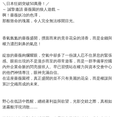
＼日本狂銷突破50萬冊！／
～ 誠摯邀請 薔薇園的狼人遊戲 ～
啊！薔薇妖冶的色澤，
那般致命的瑰麗，令人完全無法移開目光。
香氣氤氳的薔薇盛開，撲面而來的竟非花朵的清香，而是金錢與
權力濃烈刺鼻的氣息！
綻放的薔薇絢爛耀眼，空氣中卻多了一份讓人忍不住屏息的緊張
感。眼前出現的不是漫步而至的尋常遊客，而是一群準備掌控國
內外企業命脈的閃亮接班人。早已習慣站在權力與資本交會中心
的他們神情專注，眼神充滿自信。
在這座薔薇園裡，真正盛開的並不只有美麗的花朵，而是權謀與
算計交織而成的未來。
野心在低語中甦醒，纏繞著利益與欲望，光影交錯之際，真相如
迷霧般浮現消散……