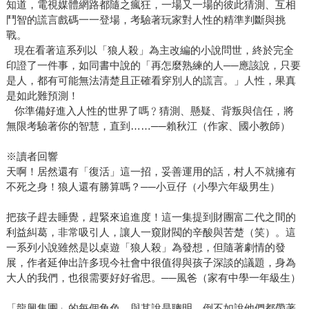
知道，電視媒體網路都隨之瘋狂，一場又一場的彼此猜測、互相
鬥智的謊言戲碼一一登場，考驗著玩家對人性的精準判斷與挑
戰。
現在看著這系列以「狼人殺」為主改編的小說問世，終於完全
印證了一件事，如同書中說的「再怎麼熟練的人──應該說，只要
是人，都有可能無法清楚且正確看穿別人的謊言。」人性，果真
是如此難預測！
你準備好進入人性的世界了嗎﹖猜測、懸疑、背叛與信任，將
無限考驗著你的智慧，直到……──賴秋江（作家、國小教師）
※讀者回響
天啊！居然還有「復活」這一招，妥善運用的話，村人不就擁有
不死之身！狼人還有勝算嗎？──小豆仔（小學六年級男生）
把孩子趕去睡覺，趕緊來追進度！這一集提到財團富二代之間的
利益糾葛，非常吸引人，讓人一窺財閥的辛酸與苦楚（笑）。這
一系列小說雖然是以桌遊「狼人殺」為發想，但隨著劇情的發
展，作者延伸出許多現今社會中很值得與孩子深談的議題，身為
大人的我們，也很需要好好省思。──風爸（家有中學一年級生）
「龍興集團」的每個角色，與其說是聰明，倒不如說他們都帶著