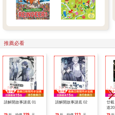
推薦必看
請解開故事謎底 01
請解開故事謎底 02
廿載
道2
229
213
79
折
特價
元
79
折
特價
元
79
折