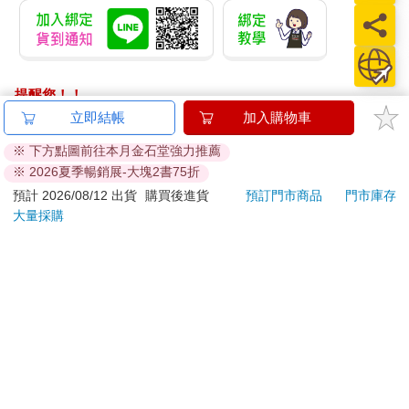
提醒您！！
金石堂及銀行均不會請您操作ATM! 如接獲電話要求您前往
立即結帳
加入購物車
ATM提款機，請不要聽從指示，以免受騙上當！
※ 下方點圖前往本月金石堂強力推薦
※ 2026夏季暢銷展-大塊2書75折
退換貨須知：
**提醒您，鑑賞期不等於試用期，退回商品須為全新狀態**
預計 2026/08/12 出貨
購買後進貨
預訂門市商品
門市庫存
大量採購
依據「消費者保護法」第19條及行政院消費者保護處公告之
「通訊交易解除權合理例外情事適用準則」，以下商品購買
後，除商品本身有瑕疵外，將不提供7天的猶豫期：
易於腐敗、保存期限較短或解約時即將逾期。（如：生
鮮食品）
依消費者要求所為之客製化給付。（客製化商品）
報紙、期刊或雜誌。（含MOOK、外文雜誌）
經消費者拆封之影音商品或電腦軟體。
非以有形媒介提供之數位內容或一經提供即為完成之線