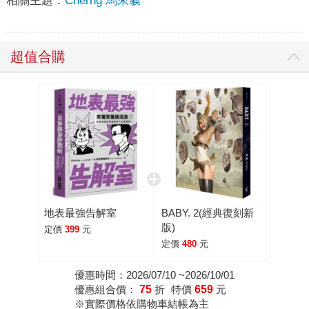
相關主題：
Cherng 馬來貘
超值合購
地表最強告解室
BABY. 2(經典復刻新
版)
定價
399
元
定價
480
元
優惠時間：2026/07/10 ~2026/10/01
優惠組合價：
75
折
特價
659
元
※實際價格依購物車結帳為主