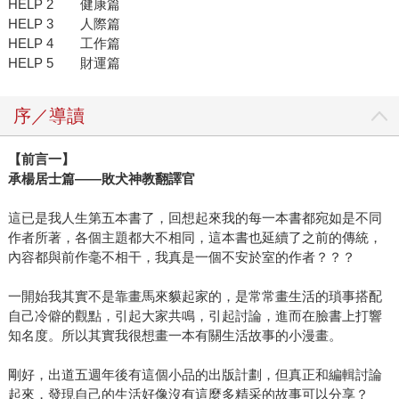
HELP 2 健康篇
HELP 3 人際篇
HELP 4 工作篇
HELP 5 財運篇
序／導讀
【前言一】
承楊居士篇——敗犬神教翻譯官
這已是我人生第五本書了，回想起來我的每一本書都宛如是不同
作者所著，各個主題都大不相同，這本書也延續了之前的傳統，
內容都與前作毫不相干，我真是一個不安於室的作者？？？
一開始我其實不是靠畫馬來貘起家的，是常常畫生活的瑣事搭配
自己冷僻的觀點，引起大家共鳴，引起討論，進而在臉書上打響
知名度。所以其實我很想畫一本有關生活故事的小漫畫。
剛好，出道五週年後有這個小品的出版計劃，但真正和編輯討論
起來，發現自己的生活好像沒有這麼多精采的故事可以分享？