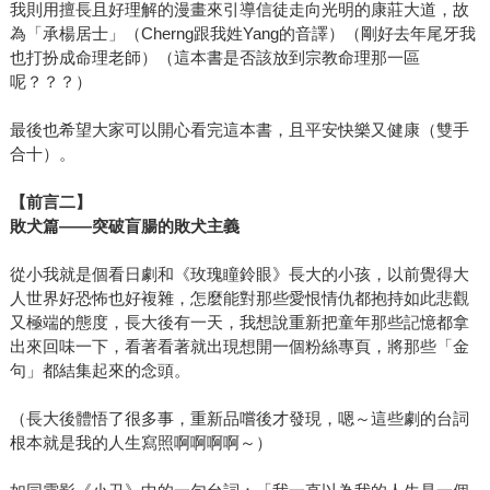
我則用擅長且好理解的漫畫來引導信徒走向光明的康莊大道，故
為「承楊居士」（Cherng跟我姓Yang的音譯）（剛好去年尾牙我
也打扮成命理老師）（這本書是否該放到宗教命理那一區
呢？？？）
最後也希望大家可以開心看完這本書，且平安快樂又健康（雙手
合十）。
【前言二】
敗犬篇——突破盲腸的敗犬主義
從小我就是個看日劇和《玫瑰瞳鈴眼》長大的小孩，以前覺得大
人世界好恐怖也好複雜，怎麼能對那些愛恨情仇都抱持如此悲觀
又極端的態度，長大後有一天，我想說重新把童年那些記憶都拿
出來回味一下，看著看著就出現想開一個粉絲專頁，將那些「金
句」都結集起來的念頭。
（長大後體悟了很多事，重新品嚐後才發現，嗯～這些劇的台詞
根本就是我的人生寫照啊啊啊啊～）