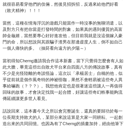
就很容易看穿他們的伎倆，然後見招拆招，反過來給他們好看
（敗犬精神）！！！
當然，這種在情海浮沉的遊戲只能當作一時沒事的無聊消遣，以
及對方只有把你當是打發時間的對象，如果真的遇到優質的高富
帥金龜婿，當然要專心好好進攻他，但目前我就是沒這個嫁入豪
門的命，所以想說與其跟騙子渣男在那邊虛度人生，倒不如自己
一個人痛快的多。（抽菸看向遠方的夕陽～）
當初得知Cherng邀請我合作這本新書，當下只覺得怎麼會有人如
此大膽，畢竟這些出自敗犬平台來自四面八方的傳說故事，真有
不少是光怪陸離的奇談怪論，這次以「承楊居士」自稱的他，似
乎從前就是個作風奇特的神祕怪咖，果然不會輕易被這些奇人異
事給嚇跑（？？？）。我想他肯定也是很著迷這些讓人一再值得
回味的故事，才會決定找我一起合體，好讓這些奇幻軼事能夠流
傳延續讓更多世人看見。
話說回來，這本書今天之所以會完整誕生，還真的要歸功於每一
位長期支持敗犬的人，某部分來說這算是大家一同耕耘、一起創
造出來的共同回憶。也因為有了Cherng的插畫加持，經由他筆下