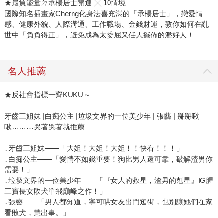
★最負能量ㄉ承楊居士開運 ╳ 10情境
國際知名插畫家Cherng化身法喜充滿的「承楊居士」，戀愛情
感、健康外貌、人際溝通、工作職場、金錢財運，教你如何在亂
世中「負負得正」，避免成為太委屈又任人擺佈的濫好人！
名人推薦
★反社會指標一齊KUKU～
牙齒三姐妹 |白痴公主 |垃圾文界的一位美少年 | 張藝 | 掰掰啾
啾………哭著哭著就推薦
․牙齒三姐妹——「大姐！大姐！大姐！！快看！！！」
․白痴公主——「愛情不如錢重要！狗比男人還可靠，破解渣男你
需要！」
․垃圾文界的一位美少年——「『女人的救星，渣男的剋星』IG腥
三寶長女敗犬單飛巔峰之作！」
․張藝——「男人都知道，寧可哄女友出門逛街，也別讓她們在家
看敗犬，慧出事。」