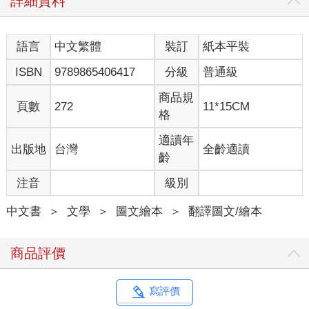
詳細資料
語言
中文繁體
裝訂
紙本平裝
ISBN
9789865406417
分級
普通級
商品規
頁數
272
11*15CM
格
適讀年
出版地
台灣
全齡適讀
齡
注音
級別
中文書
＞
文學
＞
圖文繪本
＞
翻譯圖文/繪本
商品評價
寫評價