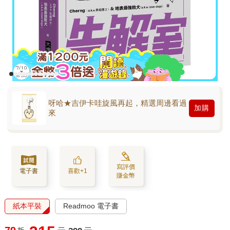
呀哈★吉伊卡哇旋風再起，精選周邊看過
加購
來
寫評價
電子書
喜歡+1
賺金幣
紙本平裝
Readmoo 電子書