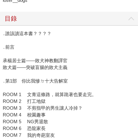
loser__dogs
目錄
․誰該讀這本書？？？？
․前言
承楊居士篇——敗犬神教翻譯官
敗犬篇——突破盲腸的敗犬主義
․第1部 你比我慘ㄉ十大告解室
ROOM 1 文青這條路，就算跪著也要走完。
ROOM 2 打工地獄
ROOM 3 不剪指甲的男生讓人冷掉？
ROOM 4 校園趣事
ROOM 5 NG男退散
ROOM 6 恐龍家長
ROOM 7 我的奇葩室友