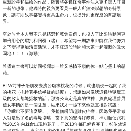
重新詮釋和描繪的作品，確實將各種怪奇事件注入更多讓人耳目
一新的想像，他獨特的視角更看見一般人所無法聯想的奇特景
象，讓每則故事都變得更具生命力，也提升到更深層的閱讀境
界。
至於敗犬本人我不只是精選和蒐集案例，也投入了比限時動態更
加倍用心的眉批和回覆（喘），希望每一則故事都能在我們努力
之下變得更加活靈活現，才不枉這段時間和大家一起灌溉的敗犬
園地！！！（激動）
希望這本書可以給同樣爛事一堆又感情不順的你一點心靈上的慰
藉。
BTW前陣子陪朋友去濟公廟求桃花的時候，就也順便一起問了我
的桃花（抱持著半信半疑的態度），想說如果像我這種地獄魔王
級的敗犬都能拯救的話，那濟公肯定是真的很神，負責處理善男
信女事情的是一個乩童，結果我才一跪下來他就直接對我說：
「你嘴巴不要這麼壞。」我整個瞬間起雞皮疙瘩，因為我平常做
人就是出了名的毒蠍壞嘴，當下真的覺得好赤裸。神明順便跟我
說2019年內就會出現桃花了，但2019年都已經過完了，卻依然還
是沒有出現， 肯定是我內心拒絕妥協的執念強大到連神明也救不