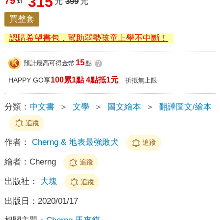
315
79
折
元
399
元
買整套
認購希望書包，幫助弱勢孩童上學不中斷！
15
預計最高可得金幣
點
?
100累1點 4點抵1元
HAPPY GO享
折抵無上限
分類：
中文書
＞
文學
＞
圖文繪本
＞
翻譯圖文/繪本
追蹤
作者：
Cherng & 地表最強敗犬
追蹤
繪者：
Cherng
追蹤
出版社：
大塊
追蹤
出版日：
2020/01/17