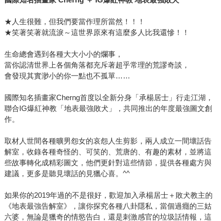
★人生很難，但我們要當作理所當然！！！
★笑著笑著就流淚～這世界原來有這麼多人比我還慘！！
生命總會遇到各種大大小小的爛事，
當你認清世界上各個角落都充斥著超乎常理的荒謬奇談，
會發現其實渺小的你一點也不孤單……
國際知名插畫家Cherng首度以全新分身「承楊居士」行走江湖，
聯合IG爆紅神教「地表最強敗犬」，共同推出的年度最強圖文創
作。
取材人世間各種曠男怨女的哀怨人生剪影，兩人成立一間壞話告
解室，收錄各種奇怪的、可笑的、荒唐的、有趣的素材，並將這
些故事轉化成精彩圖文，他們更針對這些情節，提供各種處方與
建議，更多是聽見壞話的見獵心喜。^^
如果你的2019年過的不是很好，歡迎加入承楊居士＋敗犬教主的
《地表最強告解室》，讓你探究各種八卦隱私，當個過癮的三姑
六婆，無論是獵奇的情慾告白，還是刺激感官的垃圾話情報，這