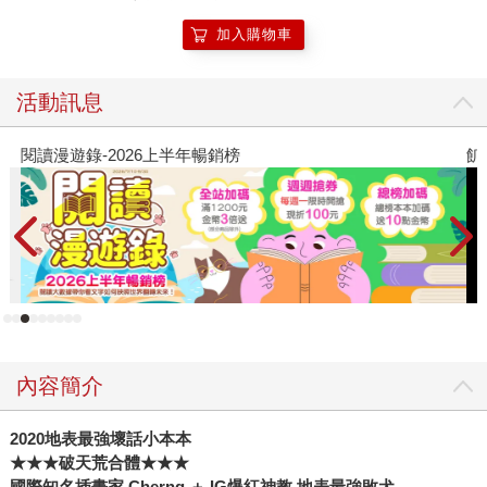
加入購物車
活動訊息
閱讀漫遊錄-2026上半年暢銷榜
飢
內容簡介
2020地表最強壞話小本本
★★★破天荒合體★★★
國際知名插畫家 Cherng ＋ IG爆紅神教 地表最強敗犬