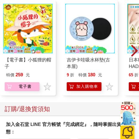
【電子書】小狐狸的帽
吉伊卡哇吸水杯墊(古
日本
子
本屋)
HA
金緻
259
180
特價
元
9
折
特價
元
65
折
濕潤
140
電子書
加入購物車
臉部
顏保
訂購/退換貨須知
加入金石堂 LINE 官方帳號『完成綁定』，隨時掌握出貨動
態：