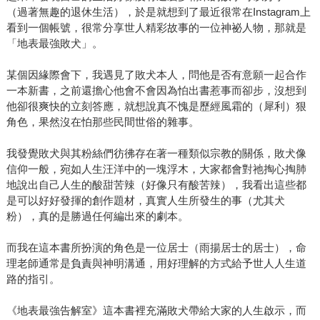
（過著無趣的退休生活），於是就想到了最近很常在Instagram上
看到一個帳號，很常分享世人精彩故事的一位神祕人物，那就是
「地表最強敗犬」。
某個因緣際會下，我遇見了敗犬本人，問他是否有意願一起合作
一本新書，之前還擔心他會不會因為怕出書惹事而卻步，沒想到
他卻很爽快的立刻答應，就想說真不愧是歷經風霜的（犀利）狠
角色，果然沒在怕那些民間世俗的雜事。
我發覺敗犬與其粉絲們彷彿存在著一種類似宗教的關係，敗犬像
信仰一般，宛如人生汪洋中的一塊浮木，大家都會對祂掏心掏肺
地說出自己人生的酸甜苦辣（好像只有酸苦辣），我看出這些都
是可以好好發揮的創作題材，真實人生所發生的事（尤其犬
粉），真的是勝過任何編出來的劇本。
而我在這本書所扮演的角色是一位居士（雨揚居士的居士），命
理老師通常是負責與神明溝通，用好理解的方式給予世人人生道
路的指引。
《地表最強告解室》這本書裡充滿敗犬帶給大家的人生啟示，而