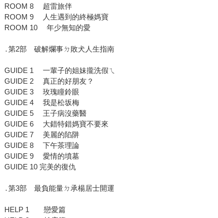
ROOM 8 超雷旅伴
ROOM 9 人生遇到的終極媽寶
ROOM 10 年少無知的愛
․第2部 破解爛事ㄉ敗犬人生指南
GUIDE 1 一輩子的姐妹攏洗假ㄟ
GUIDE 2 真正的好朋友？
GUIDE 3 玫瑰瞳鈴眼
GUIDE 4 我是松坂梅
GUIDE 5 王子病沒藥醫
GUIDE 6 大錯特錯媽寶不要來
GUIDE 7 美麗的陷阱
GUIDE 8 下午茶理論
GUIDE 9 愛情的墳墓
GUIDE 10 完美的復仇
․第3部 最負能量ㄉ承楊居士開運
HELP 1 戀愛篇