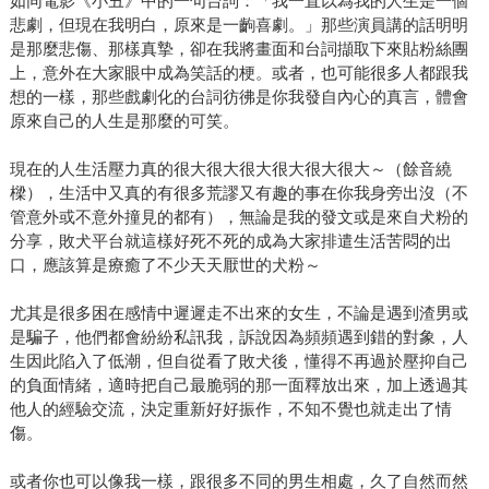
如同電影《小丑》中的一句台詞：「我一直以為我的人生是一個
悲劇，但現在我明白，原來是一齣喜劇。」那些演員講的話明明
是那麼悲傷、那樣真摯，卻在我將畫面和台詞擷取下來貼粉絲團
上，意外在大家眼中成為笑話的梗。或者，也可能很多人都跟我
想的一樣，那些戲劇化的台詞彷彿是你我發自內心的真言，體會
原來自己的人生是那麼的可笑。
現在的人生活壓力真的很大很大很大很大很大很大～（餘音繞
樑），生活中又真的有很多荒謬又有趣的事在你我身旁出沒（不
管意外或不意外撞見的都有），無論是我的發文或是來自犬粉的
分享，敗犬平台就這樣好死不死的成為大家排遣生活苦悶的出
口，應該算是療癒了不少天天厭世的犬粉～
尤其是很多困在感情中遲遲走不出來的女生，不論是遇到渣男或
是騙子，他們都會紛紛私訊我，訴說因為頻頻遇到錯的對象，人
生因此陷入了低潮，但自從看了敗犬後，懂得不再過於壓抑自己
的負面情緒，適時把自己最脆弱的那一面釋放出來，加上透過其
他人的經驗交流，決定重新好好振作，不知不覺也就走出了情
傷。
或者你也可以像我一樣，跟很多不同的男生相處，久了自然而然