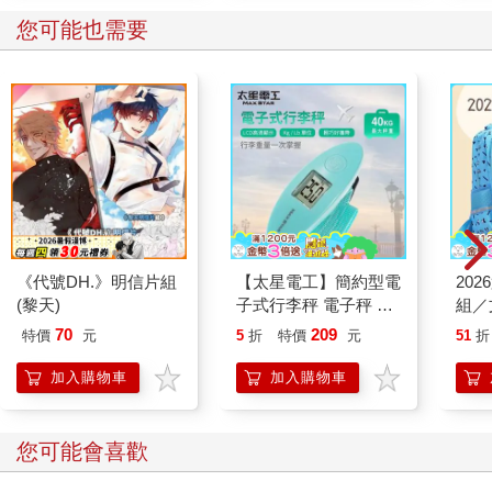
您可能也需要
《代號DH.》明信片組
【太星電工】簡約型電
20
(黎天)
子式行李秤 電子秤 便
組／
攜秤 快遞 磅秤 包裹秤
70
209
特價
元
5
折
特價
元
51
折
40KG 手提秤 旅行秤
行李秤 出國必備
加入購物車
加入購物車
您可能會喜歡