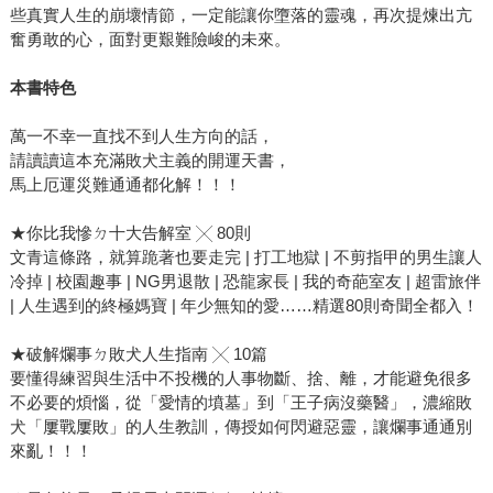
些真實人生的崩壞情節，一定能讓你墮落的靈魂，再次提煉出亢
奮勇敢的心，面對更艱難險峻的未來。
本書特色
萬一不幸一直找不到人生方向的話，
請讀讀這本充滿敗犬主義的開運天書，
馬上厄運災難通通都化解！！！
★你比我慘ㄉ十大告解室 ╳ 80則
文青這條路，就算跪著也要走完 | 打工地獄 | 不剪指甲的男生讓人
冷掉 | 校園趣事 | NG男退散 | 恐龍家長 | 我的奇葩室友 | 超雷旅伴
| 人生遇到的終極媽寶 | 年少無知的愛……精選80則奇聞全都入！
★破解爛事ㄉ敗犬人生指南 ╳ 10篇
要懂得練習與生活中不投機的人事物斷、捨、離，才能避免很多
不必要的煩惱，從「愛情的墳墓」到「王子病沒藥醫」，濃縮敗
犬「屢戰屢敗」的人生教訓，傳授如何閃避惡靈，讓爛事通通別
來亂！！！