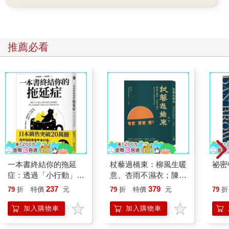
推薦必看
一本書終結你的拖延
杖藜過橋東：柳風生暖
祕密
症：透過「小行動」打
意、杏雨不濕衣；陳亮
開大腦的行動開關，懶
恭談以心轉境的適齡漫
237
379
79
折
特價
元
79
折
特價
元
79
折
人也能變身「行動派」
想
的37個科學方法
加入購物車
加入購物車