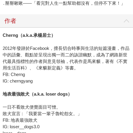
․掰掰啾啾——「看完對人生一點幫助都沒有，但停不下來！」
作者
Cherng（a.k.a.承楊居士）
2012年發跡於Facebook，擅長切合時事與生活的短篇漫畫，作品
中的語彙、觀點皆呈現出獨一而二的詼諧幽默，成為了網路新世
代最具指標性的作者與意見領袖，代表作是馬來貘，著有《不實
用生活百科》、《來貘新定義》等書。
FB: Cherng
IG: cherngyang
地表最強敗犬（a.k.a. loser dogs）
一日不看敗犬便覺面目可憎。
敗犬宣言 : 「我要當一輩子魯蛇怨女。」
FB: 地表最強敗犬
IG: loser__dogs3.0