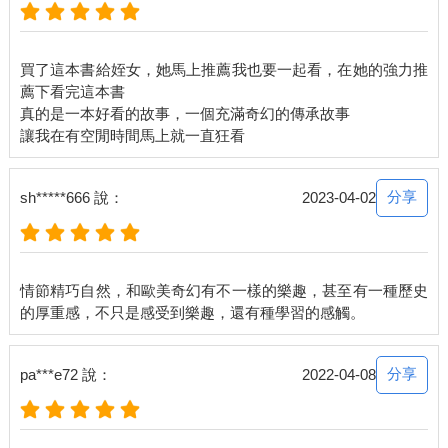
「那我們可以去制止大巫奎了嗎？」希洋語帶興奮的說。
「呼，大巫奎的力量正在甦醒中，但是他的行蹤很隱密，我們還
買了這本書給姪女，她馬上推薦我也要一起看，在她的強力推
察覺不到他在哪，會以什麼樣的型態出現，但是如果他有任何動
薦下看完這本書
作，我們一定會感應得到。」智梟說。
真的是一本好看的故事，一個充滿奇幻的傳承故事
「現在巫比的力量結合了，大巫奎一定也會感應得到，我想，他
不會善罷甘休。但是只要我們倆的力量在一起，要制伏他就不難
了。」夔龍說。
分享
sh*****666 說：
2023-04-02
「對啊，現在拿到小刀了，你們兩個要把它保管好啊！」智梟呼
呼的說。
希洋跟侑銘對望一眼，表情為難。
情節精巧自然，和歐美奇幻有不一樣的樂趣，甚至有一種歷史
★
只見本來透明的長生石射出七彩光芒，像是細彩帶一般，在水中
分享
pa***e72 說：
2022-04-08
浮動。同時，長生石上也顯露影像。
一條黑蛇在草叢中竄動，然後來到一個穿著古裝衣服的男子的腳