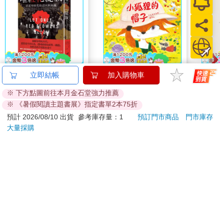
米諾諾防勒耳口罩繩減
小呸角-直式易拉扣證
I a
立即結帳
加入購物車
壓帶－2入X6組
件組(深藍)
手帳
※ 下方點圖前往本月金石堂強力推薦
348
59
7
折
特價
元
59
折
特價
元
特價
※ 《暑假閱讀主題書展》指定書單2本75折
加入購物車
加入購物車
預計 2026/08/10 出貨
參考庫存量：1
預訂門市商品
門市庫存
大量採購
您可能會喜歡