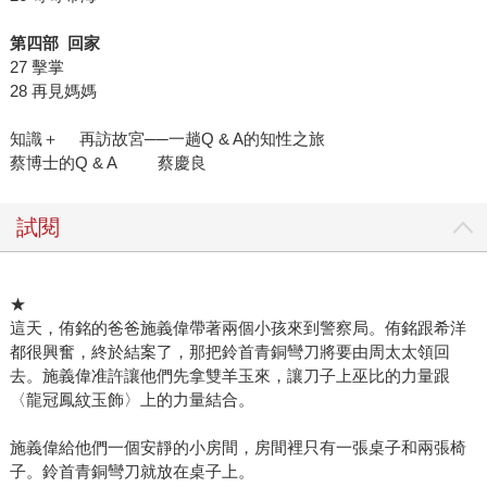
第四部
回家
27 擊掌
28 再見媽媽
知識＋ 再訪故宮──一趟Q & A的知性之旅
蔡博士的Q & A 蔡慶良
試閱
★
這天，侑銘的爸爸施義偉帶著兩個小孩來到警察局。侑銘跟希洋
都很興奮，終於結案了，那把鈴首青銅彎刀將要由周太太領回
去。施義偉准許讓他們先拿雙羊玉來，讓刀子上巫比的力量跟
〈龍冠鳳紋玉飾〉上的力量結合。
施義偉給他們一個安靜的小房間，房間裡只有一張桌子和兩張椅
子。鈴首青銅彎刀就放在桌子上。