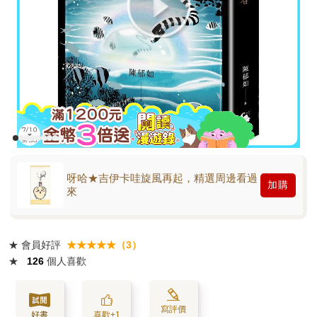
呀哈★吉伊卡哇旋風再起，精選周邊看過
加購
來
★
會員好評
★★★★★（3）
★
126
個人喜歡
寫評價
好書
喜歡+1