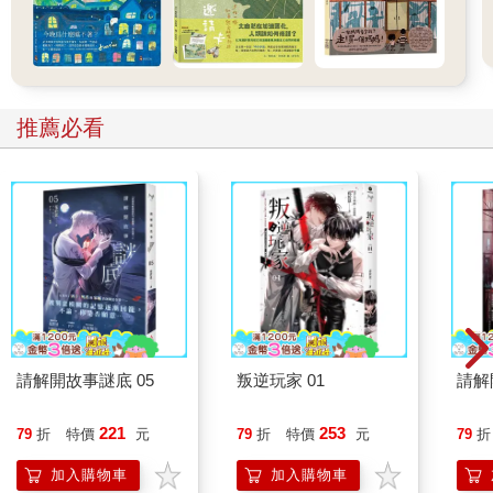
推薦必看
請解開故事謎底 05
叛逆玩家 01
請解
221
253
79
折
特價
元
79
折
特價
元
79
折
加入購物車
加入購物車