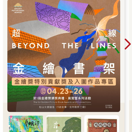
就很大。
大獎」。
「妳雖然沒有傳承妳母親的巫術，可是妳傳承了任務。」夔龍
說。
「對啊，現在你們不能不讓我幫忙了。」希洋有點得意的說。
「應該是說，我們要幫你完成這件事。」夔龍語氣嚴肅的說。
智梟則是轉著眼睛，有種無奈接受事實的樣子。
「厲害！」侑銘看著希洋，帶著羨慕的眼光。
「我們要趕快去找那件方尊。」希洋說。