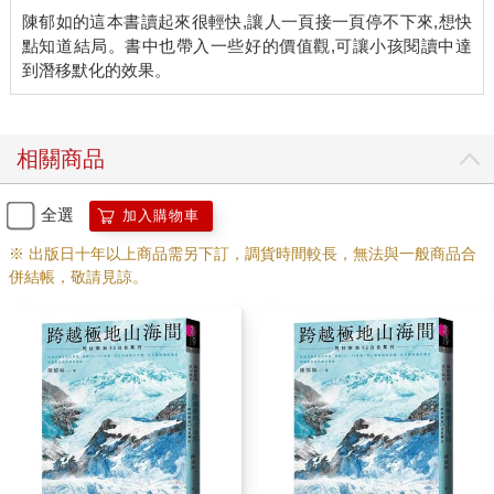
下，這男子高大，面目陰森，看不出年紀，眼神看起來充滿歲月
陳郁如的這本書讀起來很輕快,讓人一頁接一頁停不下來,想快
的刻痕，可是身軀強健有力，沒有老態。
點知道結局。書中也帶入一些好的價值觀,可讓小孩閱讀中達
媽媽此時跟希洋說，他就是大巫奎。……
希洋點點頭，終於了解整個脈絡。
「妳找到玉石，讓雙羊結合，阻止了四隻靈羊的怨念形成巨大的
相關商品
黑暗力量，但是大巫奎沒有放棄，他一定會來找長生石的。妳的
任務就是要找出這件方尊，我們四人會在這守護長生石。」媽媽
全選
加入購物車
說。
※ 出版日十年以上商品需另下訂，調貨時間較長，無法與一般商品合
「我知道影像最後那個男人是誰，他十五年前已經死了，不過我
併結帳，敬請見諒。
認識他的太太，說不定她可以幫我們。」希洋抱著希望說。
「太好了，至少現在有點線索。」媽媽露出期望的表情。
「我找到方尊的話怎麼辦？要打壞它嗎？」希洋問。
「不是，方尊只是他依附的物品，就算把實體打壞也沒用，最主
要的是他的邪惡巫法跟他的貪念要受到控制才行。巫比的靈獸──
智梟與夔龍，應該有足夠的法力對抗他。」媽媽又說：「好了，
妳差不多該回去了。」