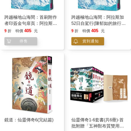
希洋這才想到，她來到這裡已經一段時間了。
「不用擔心，這裡的時間、空間跟人世間不一樣，妳沒事的。」
跨越極地山海間：首刷附作
跨越極地山海間：阿拉斯加
媽媽說，同時對著其他三條海蛇招手，三條海蛇游了過來，再度
者印簽金句扉頁：阿拉斯加
52日自駕行(陳郁如的旅行風
變成人形出現在希洋面前。
52日自駕行(陳郁如的旅行風
景3)
405
405
9
折
特價
元
9
折
特價
元
景3)
「希洋要回去了，」媽媽說：「我想，或許我們可以給她一些紀
停售
貨到通知
念品。」
三位阿姨馬上領會媽媽的意思，各自在身上一拂，她們手上各自
出現一個扁扁圓圓的東西。
「這是我們身上的鱗片，妳拿著。」媽媽說。
希洋張開手掌，媽媽跟阿姨們各把一片鱗片放在她手上。
「每一片鱗片可以幫妳度過一個難關，可能不會馬上完成妳的願
望，但是會幫助妳。」媽媽慈愛的說。
「謝謝。我要怎麼使用這些鱗片？」希洋問。
「只要妳把它們放在胸口，想著妳的願望，上面的巫法會幫妳
鏡道：仙靈傳奇6(完結篇)
仙靈傳奇1-6套書(共6冊)-首
的。」媽媽回答。
批附贈「五神獸布質雙用收
……