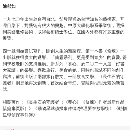
陳郁如
一九七〇年出生於台灣台北。父母親皆為台灣知名的藝術家。耳
濡目染下，對藝術有很大的興趣。中原大學化學系畢業後，選擇
到美國進修藝術，取得藝術碩士學位。在國內外都有許多重要的
展覽。
四十歲開始嘗試寫作。開創人生的新路程。第一本書《修煉》一
出版就獲得廣大的迴響。「仙靈系列」更是受到青少年的喜愛, 得
到學校老師的支持推廣。新系列「養心」於二〇二一入選「好書
大家讀」的榮譽。喜歡旅行、美食的她，同時也嘗試不同的創作
寫法，前後出版了兩部旅行散文、一部飲食文學。《長生石的守
護者》則是她再次創新，首次結合奇幻、冒險與推理元素的新嘗
試。
相關著作：《長生石的守護者（《養心》《修煉》作者最新作品˙
親簽扉頁版）》《動物星球偵探事件簿2推理要在放學後》《動物
星球偵探事件簿》