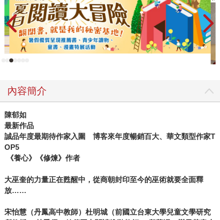
內容簡介
陳郁如
最新作品
誠品年度最期待作家入圍 博客來年度暢銷百大、華文類型作家T
OP5
《養心》《修煉》作者
大巫奎的力量正在甦醒中，從商朝封印至今的巫術就要全面釋
放……
宋怡慧（丹鳳高中教師）杜明城（前國立台東大學兒童文學研究