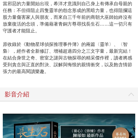
當邪惡的力量開始出現，希洋才意識到自己身上有傳承自母親的
任務：不但得阻止四隻靈羊的怨念形成的黑暗力量，也得阻攔這
股力量傷害家人與朋友，而來自三千年前的商朝大巫師始終沒有
放棄復活的念頭，準備藉著青銅方尊尋找長生石……這一切只有
守護者才能阻止。
原收錄於《動物星球偵探推理事件簿》的兩篇〈靈羊〉、〈智
梟〉，經作者全新修訂、增補超過四分之三文字量，最新完結！
在結合身世之奇、密室之謎與古物探尋的精采傑作裡，讀者將感
受到貪念與正直的對決、誤解與悔恨的親情衝突，以及飽含情節
張力的最高閱讀樂趣。
影音介紹