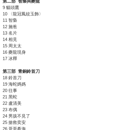
第二部
智梟與夔龍
9 貓頭鷹
10 〈龍冠鳳紋玉飾〉
11 智梟
12 施爸
13 名片
14 相見
15 周太太
16 夔龍現身
17 冰釋
第三部
青銅鈴首刀
18 鈴首刀
19 海蛇媽媽
20 往事
21 黑蛇
22 盧清美
23 布偶
24 男孩不見了
25 搶救奕安
26 哥哥希海