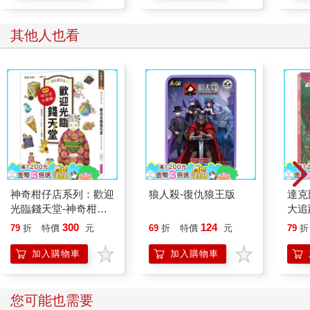
其他人也買
神奇柑仔店19：暗藏
Let‘s Go！有感筆電從
阿斯
陷阱的復仇計畫
不會缺席的120款
Min
Roblox最極限遊戲
鑑大
284
356
79
折
特價
元
79
折
特價
元
79
折
加入購物車
加入購物車
其他人也看