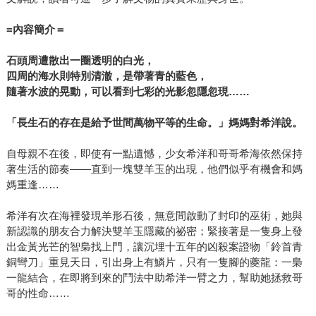
=
內容簡介＝
石頭周遭散出一圈透明的白光，
四周的海水則特別清澈，是帶著青的藍色，
隨著水波的晃動，可以看到七彩的光影忽隱忽現……
「長生石的存在是給予世間萬物平等的生命。」媽媽對希洋說。
自母親不在後，即使有一點遺憾，少女希洋和哥哥希海依然保持
著生活的節奏——直到一塊雙羊玉的出現，他們似乎有機會和媽
媽重逢……
希洋有次在海裡發現羊形石後，無意間啟動了封印的巫術，她與
新認識的朋友合力解決雙羊玉隱藏的祕密；緊接著是一隻身上發
出金黃光芒的智梟找上門，讓沉埋十五年的凶殺案證物「鈴首青
銅彎刀」重見天日，引出身上有鱗片，只有一隻腳的夔龍：一梟
一龍結合，在即將到來的鬥法中助希洋一臂之力，幫助她拯救哥
哥的性命……