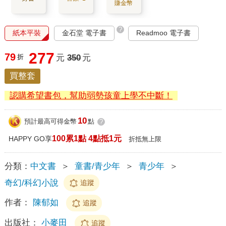
賺金幣
?
紙本平裝
金石堂 電子書
Readmoo 電子書
277
79
折
元
350
元
買整套
認購希望書包，幫助弱勢孩童上學不中斷！
10
預計最高可得金幣
點
?
100累1點 4點抵1元
HAPPY GO享
折抵無上限
分類：
中文書
＞
童書/青少年
＞
青少年
＞
奇幻/科幻小說
追蹤
作者：
陳郁如
追蹤
出版社：
小麥田
追蹤