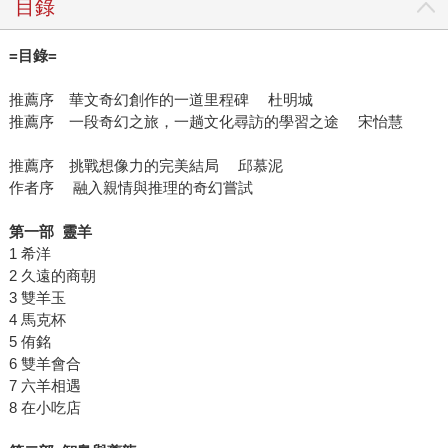
目錄
=
目錄
=
推薦序 華文奇幻創作的一道里程碑 杜明城
推薦序 一段奇幻之旅，一趟文化尋訪的學習之途 宋怡慧
推薦序 挑戰想像力的完美結局 邱慕泥
作者序 融入親情與推理的奇幻嘗試
第一部
靈羊
1 希洋
2 久遠的商朝
3 雙羊玉
4 馬克杯
5 侑銘
6 雙羊會合
7 六羊相遇
8 在小吃店