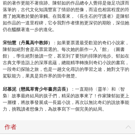
前的著作更能不著痕跡。陳郁如的作品總令人覺得是做足功課而
落筆的，古代文化知識豐富了情節的想像，而這也相當程度的符
應了她寓教於樂的筆觸。在我看來，《長生石的守護者》是陳郁
如作品的一道里程碑，它令我對作者懷抱更深切的期盼，深信她
仍在醞釀著進一步的進化。
宋怡慧（丹鳳高中教師）
：如果要票選最受歡迎的奇幻小說家，
陳郁如絕對會是高票當選的。每次她的新作一入「館」（圖書
館），學生絕對搶讀一空，甚至到了要預約排隊的地步。郁如在
古典文學造詣上的深厚底蘊，總能精準轉換到奇幻小說的書寫，
一段奇幻探險之旅，也是一趟文化尋訪的學習之途，她對文字的
駕馭能力，果真是寫作界的箇中翹楚。
邱慕泥（戀風草青少年書房店長）
：一直期待〈靈羊〉和〈智
梟〉故事最終結局的孩子們，精采的故事來了！作家陳郁如更上
一層樓，將故事發展成一長篇小說，再次以無比奇幻的說故事能
力，挑戰讀者想像力，為故事寫下一個完美的結局。
作者