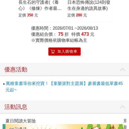
長生石的守護者(《養
日本恐怖傳說(124則發
心》《修煉》作者最新
生在身邊的詭異故事)
作品)
定價
350
元
定價
280
元
優惠時間：2026/07/01 ~2026/08/13
優惠組合價：
75
折
特價
473
元
※實際價格依購物車結帳為主
加入購物車
優惠活動
萬種童書等你來挖寶！【童樂派對主題展】參展書最低單書45
元起~
活動訊息
夏日閱讀大冒險
飛
新