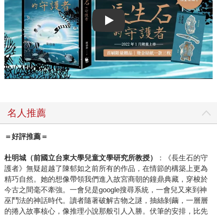
Play video
名人推薦
＝好評推薦＝
杜明城（前國立台東大學兒童文學研究所教授）
：《長生石的守
護者》無疑超越了陳郁如之前所有的作品，在情節的構築上更為
精巧自然。她的想像帶領我們進入故宮商朝的鐘鼎典藏，穿梭於
今古之間毫不牽強。一會兒是google搜尋系統，一會兒又來到神
巫鬥法的神話時代。讀者隨著破解古物之謎，抽絲剝繭，一層層
的捲入故事核心，像推理小說那般引人入勝。伏筆的安排，比先