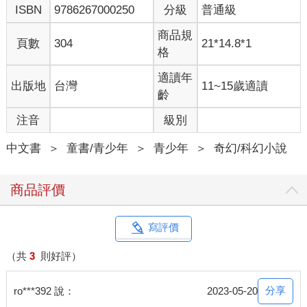
ISBN
9786267000250
分級
普通級
是一條條金黃光芒的彩帶，在空中舞動、纏繞，滿室耀眼金光，
非常好看，兩人都看呆了。
商品規
頁數
304
21*14.8*1
格
這些金色的光線在智梟的頭上匯集，舞動的速度更快，接著開始
變色，一條條變成黃橘色，然後顏色越來越深，變成深橘色，像
適讀年
出版地
台灣
11~15歲適讀
太陽的光芒那樣。
齡
注音
級別
金橘色的光芒越來越耀眼，纏繞的動勢也越來越激烈，像是有人
用手把這些光線撮捏在一起，最後終於形成一個物像。
中文書
＞
童書/青少年
＞
青少年
＞
奇幻/科幻小說
希洋跟侑銘仔細看去，終於認出來。這物像有個像蛇般的身體，
身上帶鱗片，尾巴捲翹，只有一隻腳，雙眼炯炯有神，嘴巴張
商品評價
開，是一隻夔龍！一隻金橘色的夔龍。
夔龍在智梟的上方遊走，讓希洋想到故宮的那塊〈龍冠鳳紋玉
寫評價
飾〉。
（共
3
則好評）
「你就是巫比的另一個力量嗎？」希洋問。
「是的，巫比的力量現在在我們兩個身上了。」夔龍說。他的聲
分享
ro***392 說：
2023-05-20
音穩重柔和，讓人覺得信服。智梟也呼呼兩聲，點點頭。