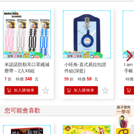
神奇柑仔店系列：歡迎
狼人殺-復仇狼王版
達克
光臨錢天堂-神奇柑仔
大追
店大圖鑑
與登
300
124
79
折
特價
元
69
折
特價
元
79
折
加入購物車
加入購物車
您可能也需要