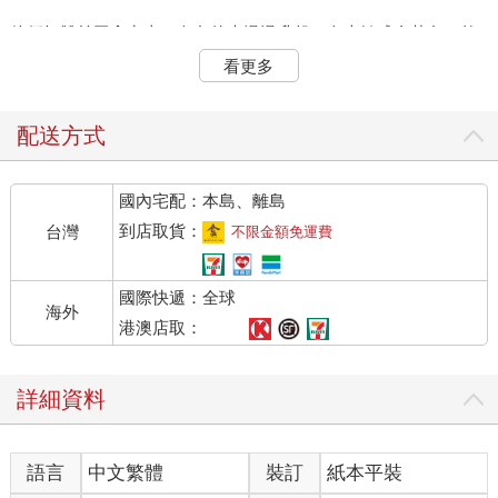
他們把雙羊玉拿出來，白色的光慢慢升起，白光轉成金黃色，然
後一隻貓頭鷹出現在眼前。
看更多
「呼，終於找到刀子了。」智梟銳利的雙眼看著桌面。
「你能喚出裡面的力量嗎？」希洋問。
配送方式
智梟點點頭。
國內宅配：本島、離島
智梟張開翅膀，飛向刀子，牠在桌子上面盤旋兩圈，金黃色的光
點像雪片，細細碎碎的撒在刀子上，青綠色的刀子沐浴在一片光
到店取貨：
台灣
不限金額免運費
芒中。
國際快遞：全球
這樣維持了一段時間後，光芒慢慢減弱，然後像是被吸塵器吸走
海外
那般，剩下的光芒一下子都被刀子吸了進去，刀子恢復原來的樣
港澳店取：
子。
詳細資料
希洋跟侑銘都瞪大眼睛，不知道這樣是不是就算完成了，兩人正
要開口問智梟，這時，刀子居然微微震動起來。
語言
中文繁體
裝訂
紙本平裝
原本在飛翔的智梟，此時停了下來，站在刀子上，只見刀子再度
發光，通體金黃，然後一道道的光線以刀子為中心向外射出，像