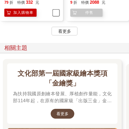
納墊」：詩魂/詞靈/畫仙/陶
332
2088
79
折
特價
元
9
折
特價
元
妖/玉使/鏡道
一回到家，希洋就迫不及待的把鱗片拿出來給侑銘看，同時也把
加入購物車
停售
智梟和夔龍叫喚出來。
「這是什麼？」侑銘看著希洋手掌心上四個大約手指甲大小、圓
圓扁扁的白色東西，好奇的問。
看更多
智梟和夔龍也好奇的看著。
相關主題
「這是我媽媽跟我阿姨身上的鱗片。」希洋說。她眉飛色舞的把
看到媽媽跟長生石的經過說給他聽。
「這……這……太超乎想像了。」侑銘目瞪口呆，「我一點都沒
文化部第一屆國家級繪本獎項
察覺妳離開過呢！」
「無縫接軌。」希洋得意的說：「原來我媽媽是巫師，我是巫師
「金繪獎」
的女兒。」
為扶持我國原創繪本發展、厚植創作量能，文化
「想不到真的有長生石。」夔龍沉吟著。
部114年起，在原有的國家級「出版三金」金鼎
希洋用力點頭，「而且我還親眼看到。我媽媽就是守護者之
獎、金漫獎、金典獎外，新增「金繪獎」，希望
一。」
看更多
促進台灣圖文出版的多元發展。獎項分為「特別
貢獻獎」、「繪本新人獎」、「繪本編輯獎」、
「難怪妳會遇到這些事。」智梟瞪大眼睛說，儘管牠的眼睛本來
「跨域應用獎」、「年度繪本獎」，以及「金繪