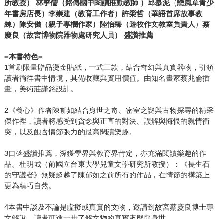
所教授） 林季儒（銘傳國中閱讀推動教師 ）邱慕泥（戀風草青少
年書房店長）李崇建（教育工作者）許榮哲（華語首席故事教
練）陳安儀（親子專欄作家）陸怡臻（遊牧作文教室負責人）蔡
慶良（故宮博物院器物處研究人員） 盛讚推薦
=
本書特色=
1首刷限量贈品燙金貼紙，一式三款，結合奇幻與真實器物，引領
讀者徜徉書中情境，具備收藏與實用價值。由知名畫家蔡兆倫插
畫，美術莊謹銘設計。
2《養心》作者陳郁如結合身世之奇、密室之謎與古物探尋的精采
傑作裡，讀者將感受到貪念與正直的對決、誤解與悔恨的親情衝
突，以及飽含情節張力的最高閱讀樂趣。
3口碑盛讚推薦，深獲學界與教育界肯定，亦充滿閱讀樂趣的作
品。杜明城（前國立台東大學兒童文學研究所教授）：《長生石
的守護者》無疑超越了陳郁如之前所有的作品，在情節的構築上
更為精巧自然。
4本書中談及不論是虛擬或真實的文物，邀請到故宮蔡慶良博士專
文解說，讀者可進一步了解文物的真實來歷與身世。