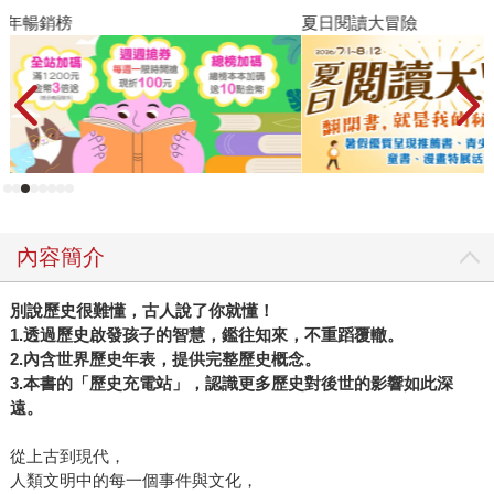
夏日閱讀大冒險
飢
內容簡介
別說歷史很難懂，古人說了你就懂！
1.透過歷史啟發孩子的智慧，鑑往知來，不重蹈覆轍。
2.內含世界歷史年表，提供完整歷史概念。
3.本書的「歷史充電站」，認識更多歷史對後世的影響如此深
遠。
從上古到現代，
人類文明中的每一個事件與文化，