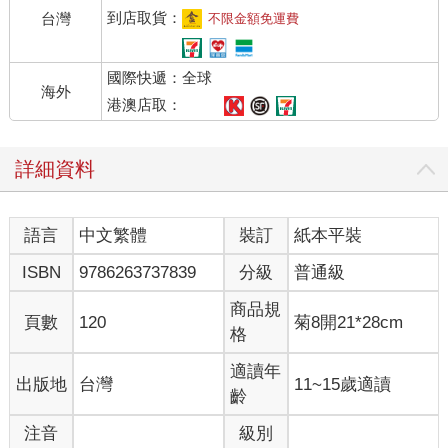
到店取貨：
台灣
不限金額免運費
國際快遞：全球
海外
港澳店取：
詳細資料
語言
中文繁體
裝訂
紙本平裝
ISBN
9786263737839
分級
普通級
商品規
頁數
120
菊8開21*28cm
格
適讀年
出版地
台灣
11~15歲適讀
齡
注音
級別