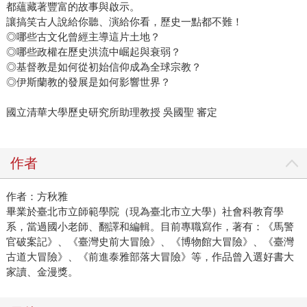
都蘊藏著豐富的故事與啟示。
讓搞笑古人說給你聽、演給你看，歷史一點都不難！
◎哪些古文化曾經主導這片土地？
◎哪些政權在歷史洪流中崛起與衰弱？
◎基督教是如何從初始信仰成為全球宗教？
◎伊斯蘭教的發展是如何影響世界？
國立清華大學歷史研究所助理教授 吳國聖 審定
作者
作者：方秋雅
畢業於臺北市立師範學院（現為臺北市立大學）社會科教育學
系，當過國小老師、翻譯和編輯。目前專職寫作，著有：《馬警
官破案記》、《臺灣史前大冒險》、《博物館大冒險》、《臺灣
古道大冒險》、《前進泰雅部落大冒險》等，作品曾入選好書大
家讀、金漫獎。