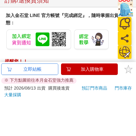
訂購/退換貨須知
加入金石堂 LINE 官方帳號『完成綁定』，隨時掌握出貨動
態：
提醒您！！
金石堂及銀行均不會請您操作ATM! 如接獲電話要求您前往
立即結帳
加入購物車
ATM提款機，請不要聽從指示，以免受騙上當！
※ 下方點圖前往本月金石堂強力推薦
退換貨須知：
預計 2026/08/13 出貨
購買後進貨
預訂門市商品
門市庫存
大量採購
**提醒您，鑑賞期不等於試用期，退回商品須為全新狀態**
依據「消費者保護法」第19條及行政院消費者保護處公告之
「通訊交易解除權合理例外情事適用準則」，以下商品購買
後，除商品本身有瑕疵外，將不提供7天的猶豫期：
易於腐敗、保存期限較短或解約時即將逾期。（如：生
鮮食品）