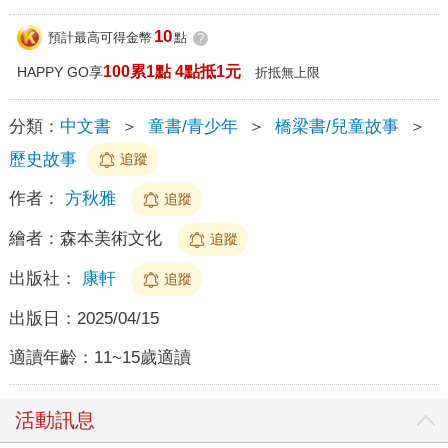
10
預計最高可得金幣
點
?
100累1點 4點抵1元
HAPPY GO享
折抵無上限
分類：
中文書
＞
童書/青少年
＞
橋梁書/兒童故事
＞
歷史故事
追蹤
作者：
方秋雅
追蹤
繪者：
森本美術文化
追蹤
出版社：
康軒
追蹤
出版日：
2025/04/15
適讀年齡：
11~15歲適讀
活動訊息