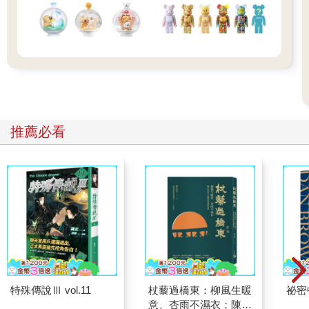
推薦必看
特殊傳說Ⅲ vol.11
杖藜過橋東：柳風生暖
祕密
意、杏雨不濕衣；陳亮