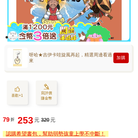
呀哈★吉伊卡哇旋風再起，精選周邊看過
加購
來
寫評價
喜歡+1
賺金幣
253
79
折
元
320
元
認購希望書包，幫助弱勢孩童上學不中斷！