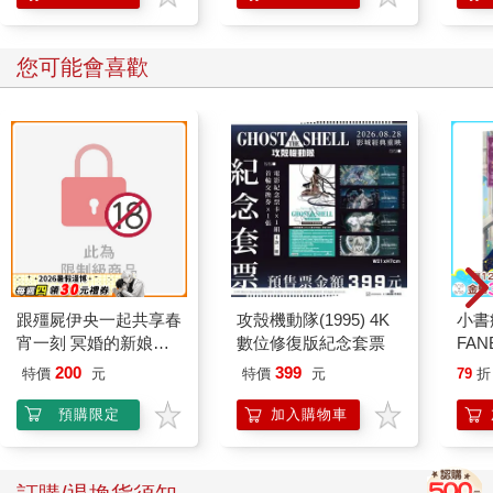
您可能會喜歡
跟殭屍伊央一起共享春
攻殼機動隊(1995) 4K
小書
宵一刻 冥婚的新娘番
數位修復版紀念套票
FAN
外篇
成為
200
399
特價
元
特價
元
79
折
段！
預購限定
加入購物車