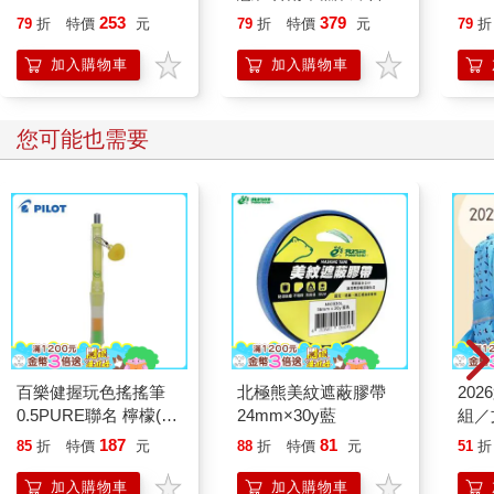
恭談以心轉境的適齡漫
253
379
79
折
特價
元
79
折
特價
元
79
折
想
加入購物車
加入購物車
您可能也需要
百樂健握玩色搖搖筆
北極熊美紋遮蔽膠帶
20
0.5PURE聯名 檸檬(限
24mm×30y藍
組／
量)
187
81
85
折
特價
元
88
折
特價
元
51
折
加入購物車
加入購物車