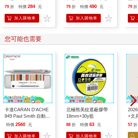
點，一本最全面的水彩
【作者親簽版】
分
284
490
79
折
特價
元
79
折
特價
元
79
折
繪畫技巧寶典！
加入購物車
加入購物車
您可能也需要
卡達CARAN D'ACHE
北極熊美紋遮蔽膠帶
20
849 Paul Smith 自動鉛
18mm×30y藍
+文
筆 ED.5 條紋銀
2560
63
特價
元
88
折
特價
元
57
折
加入購物車
加入購物車