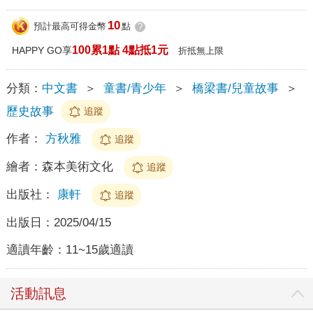
10
預計最高可得金幣
點
?
100累1點 4點抵1元
HAPPY GO享
折抵無上限
分類：
中文書
＞
童書/青少年
＞
橋梁書/兒童故事
＞
歷史故事
追蹤
作者：
方秋雅
追蹤
繪者：
森本美術文化
追蹤
出版社：
康軒
追蹤
出版日：
2025/04/15
適讀年齡：
11~15歲適讀
活動訊息