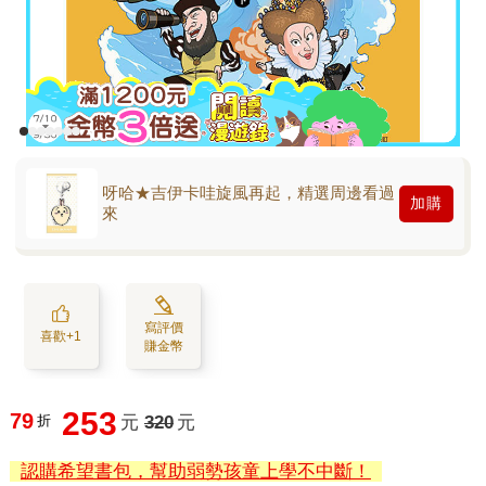
呀哈★吉伊卡哇旋風再起，精選周邊看過
加購
來
寫評價
喜歡+1
賺金幣
253
79
折
元
320
元
認購希望書包，幫助弱勢孩童上學不中斷！