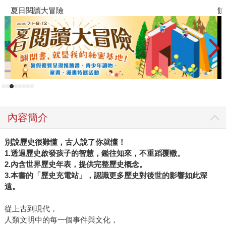
夏日閱讀大冒險
飢
內容簡介
別說歷史很難懂，古人說了你就懂！
1.透過歷史啟發孩子的智慧，鑑往知來，不重蹈覆轍。
2.內含世界歷史年表，提供完整歷史概念。
3.本書的「歷史充電站」，認識更多歷史對後世的影響如此深
遠。
從上古到現代，
人類文明中的每一個事件與文化，