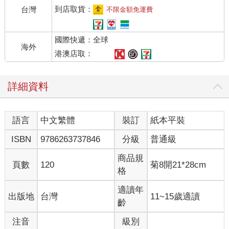
到店取貨：
台灣
不限金額免運費
國際快遞：全球
海外
港澳店取：
詳細資料
語言
中文繁體
裝訂
紙本平裝
ISBN
9786263737846
分級
普通級
商品規
頁數
120
菊8開21*28cm
格
適讀年
出版地
台灣
11~15歲適讀
齡
注音
級別