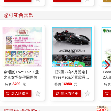
您可能會喜歡
劇場版 Love Live！蓮
【預購27年5月暫定】
Foo
之空女學院學園偶像俱
threeMega閃電霹靂車
2入
樂部 Bloom Garden
VA Hi-SPEC UNITED
3499
16980
特價
元
特價
元
特價
Party蓮之空預售大套
阿斯拉 G.S.X RS
組
SIREN 黑色限定
加入購物車
加入購物車