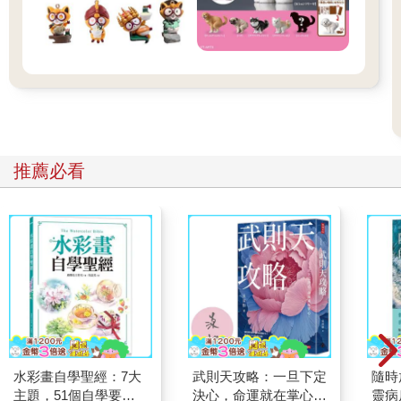
推薦必看
水彩畫自學聖經：7大
武則天攻略：一旦下定
隨時
主題，51個自學要
決心，命運就在掌心！
靈病