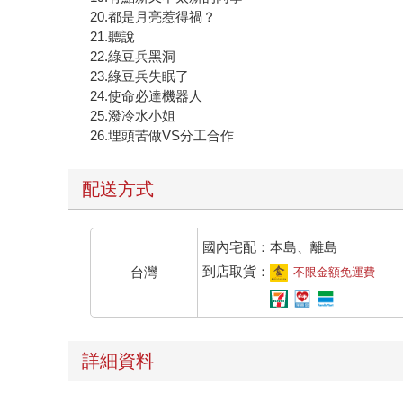
20.都是月亮惹得禍？
21.聽說
22.綠豆兵黑洞
23.綠豆兵失眠了
24.使命必達機器人
25.潑冷水小姐
26.埋頭苦做VS分工合作
配送方式
國內宅配：本島、離島
到店取貨：
台灣
不限金額免運費
詳細資料