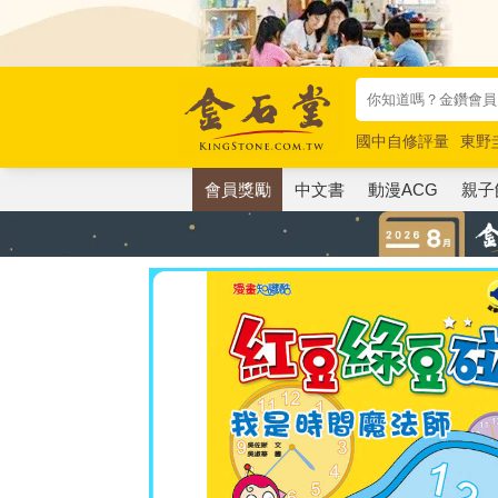
國中自修評量
東野
唯紅花綻放
奧德賽
會員獎勵
中文書
動漫ACG
親子