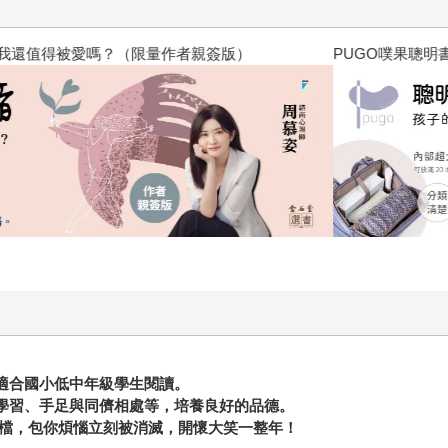
？（限量作者親簽版）
PUGO噗果聰明書包開學季預購
最適合國小低中年級學生閱讀。
業學習、手足與同儕相處等，培養良好的品德。
版音檔，包你煩惱立刻被消滅，開懷大笑一整年！