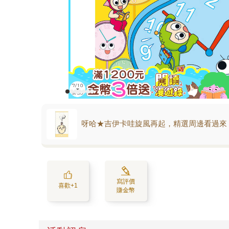
呀哈★吉伊卡哇旋風再起，精選周邊看過來
寫評價
喜歡+1
賺金幣