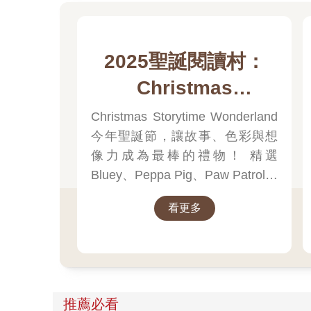
2025聖誕閱讀村：
Christmas
Storytime
Christmas Storytime Wonderland
今年聖誕節，讓故事、色彩與想
Wonderland
像力成為最棒的禮物！ 精選
Bluey、Peppa Pig、Paw Patrol、
迪士尼、尋找威力等經典角色的
看更多
聖誕繪本與倒數日曆， 從閱讀、
貼紙、著色到迷宮遊戲，陪孩子
一起倒數歡樂的 25 天。 打開每一
頁、每一扇小門，都是滿滿的驚
喜與節慶溫度， Read it, Play it,
推薦必看