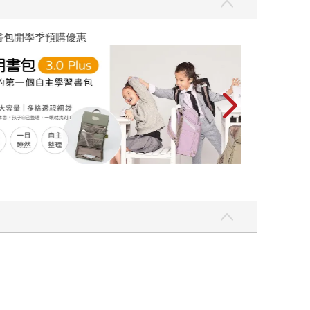
優惠
遠流童書展75折