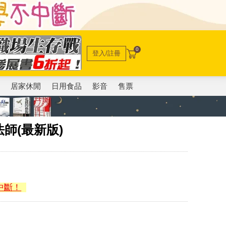
0
登入/註冊
電
居家休閒
日用食品
影音
售票
師(最新版)
中斷！