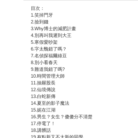
目次：
1.笑掉門牙
2.撿到錢
3.Why博士的減肥計畫
4.別再叫我遲到大王
5.寒假愛吵架
6.字太醜錯了嗎？
7.名偵探福爾綠豆
8.別小看春天
9.難道我錯了嗎?
10.時間管理大師
11.抽屜股長
12.仙境傳說
13.白蛇新傳
14.夏至的影子魔法
15.妮在江湖
16.男生？女生？傻傻分不清楚
17.停電了！
18.講髒話
19.有點新又不太新的同學