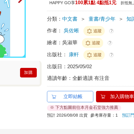
100累1點 4點抵1元
HAPPY GO享
折抵無
分類：
中文書
＞
童書/青少年
＞
知
作者：
吳佐晰
追蹤
?
繪者：
吳淑華
追蹤
?
出版社：
康軒
追蹤
?
出版日：
2025/05/02
加購
適讀年齡：
全齡適讀 有注音
立即結帳
加入購物車
※ 下方點圖前往本月金石堂強力推薦
預計 2026/08/08 出貨
參考庫存量：1
預訂