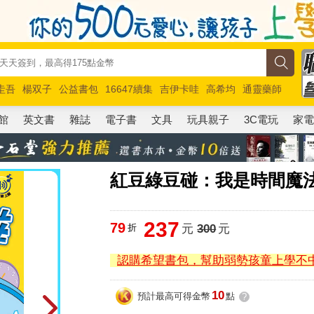
圭吾
楊双子
公益書包
16647續集
吉伊卡哇
高希均
通靈藥師
路邊攤新作
馬斯克
玩具總動員5
超慢跑
館
英文書
雜誌
電子書
文具
玩具親子
3C電玩
家
紅豆綠豆碰：我是時間魔法
237
79
折
元
300
元
認購希望書包，幫助弱勢孩童上學不
10
預計最高可得金幣
點
?