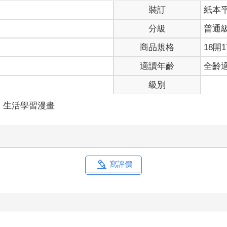
裝訂
紙本
分級
普通
商品規格
18開1
適讀年齡
全齡
級別
生活學習漫畫
寫評價