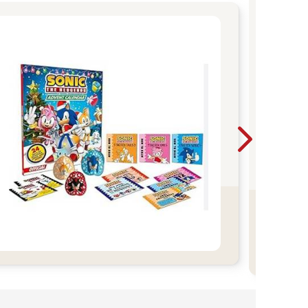
關
最近
關注
頻傳