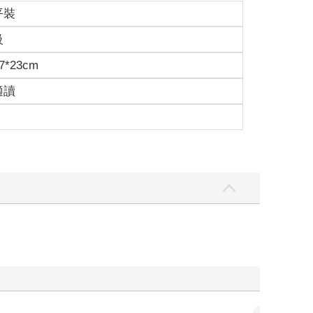
平裝
級
7*23cm
適讀