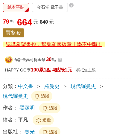
?
紙本平裝
金石堂 電子書
664
79
折
元
840
元
買整套
認購希望書包，幫助弱勢孩童上學不中斷！
30
預計最高可得金幣
點
?
100累1點 4點抵1元
HAPPY GO享
折抵無上限
分類：
中文書
＞
羅曼史
＞
現代羅曼史
＞
現代羅曼史
追蹤
作者：
黑潔明
追蹤
繪者：
平凡
追蹤
出版社：
春光
追蹤