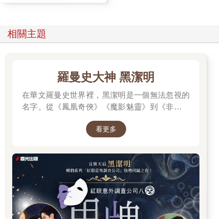
無視那些窺探的眼神與私語，他旁若無人的在沙發上坐下。
西裝女為他送上冰在冰桶裡的香檳，替他倒了一杯，擱在那有點
低矮的桌上，這才安靜的退了出去。
相關主題
他伸手去拿那杯冒著氣泡的香檳，輕啜一口，同時看了眼手錶，
露出些許不耐的表情，但內心卻暗暗有些驚異。
來此之前，他知道這兒有大螢幕，他也聽說過這地方的設備很驚
人，但眼前的螢幕並不是一個大螢幕而已，那螢幕由下而上，直
羅曼史大神 黑潔明
至上方的穹頂，甚至到了身後，也就是說整個半圓形罩住座位區
的穹頂都是螢幕，這地方是個三百六十度環景的座位區，餐桌會
在華文羅曼史世界裡，黑潔明是一個無法忽視的
做得這麼低矮，就是為了不讓桌上的物體擋到視線，所以其他人
名字。從《鳳凰奇俠》《魔影魅靈》到《非常保
都能很清楚的看到旁邊的人。
鏢》《海龍戰家》，她以細膩筆觸寫出女性的堅
雖然戴著面具，極力佯裝，人們還是忍不住互相打量著，就在這
看更多
時，燈光開始減弱，他身下的椅子突然動了起來，讓他緩緩往後
韌、男性的深情，以及愛情裡的冒險與羈絆。這
傾倒，有幾個第一次來的人發出了驚呼聲，大部分的老手則早已
次她以睽違八年的全新長篇，帶回備受粉絲期待
習慣的跟著沙發躺下，這安撫了那些新手，讓他們也跟著躺了下
的《紅眼》系列最新一集──《鬼牌》，用最擅長
來。
的敘事節奏與劇情張力，讓讀者一頁接一頁無法
他不動聲色，不驚不慌，只在沙發開始傾斜時，再啜了一口香
停下。
檳，才把香檳放回矮桌的杯架上，然後自在的躺下，身下的電動
沙發緩緩停在一個讓人能舒服躺平，仰望著上方穹頂的角度。
他才剛躺好，輕快的音樂便已響起，配合著那樂音，眼前出現了
立體的影像，一條金色的小蛇浮現，繞成了躺平的數字8，形了一