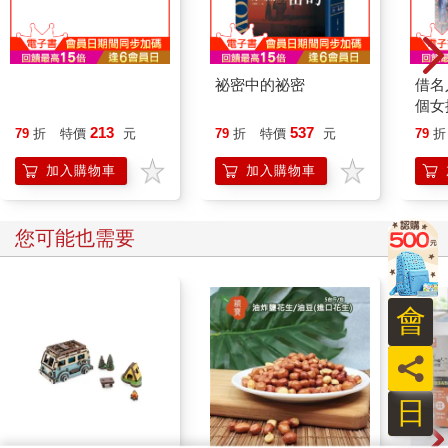
在現場，全是VIP，三個都在他前方，他側著腦袋觀察，所有的座
椅都在系統介紹前就已轉向移動，呈圓形朝向中央。
在最中間有個圓形的空地，越靠近那裡越接近中心，也就是說那
裡是位置和視線最好的地方。
嬌妃要和離
祕密中的祕密
借名
他挑了下眉，看到那兒的人雖然戴著面具，卻也遮不住面具下的
個女
自傲與得意。
213
537
79
折
特價
元
79
折
特價
元
79
折
他拉回視線，繼續抬頭看向上方的主畫面。
主要幾位獵人的介紹結束之後，畫面來到了一處綠色叢林上方，
加入購物車
加入購物車
這俯瞰的視角一看就知道是空拍機拍的。
「第七區Level 2的遊戲今日即將開始，遊戲時間將視情況而定，
可能長達數天，若您需要休息或用餐，可按下您鍵盤上的服務按
您可能也需要
鈕，選取點餐或休息，領位員會為您送餐，若想至餐廳用餐，我
們也有餐廳和廚師為您特製餐點，您可以從子畫面上看到菜單，
若需要休息，領位員會為您帶路，到屬於您的專屬房間，房間裡
會
也有小型的VR眼鏡，讓您能隨時追蹤遊戲進程。主廳這兒，會二
十四小時追蹤二十號的實況，若您想在主廳查看自家獵人或其他
員
獵物動向，也可拿取在您桌子下方的眼鏡配戴，讓您可以即時追
蹤您的獵人與獵物。當然，如果您覺得既然已經在主廳了，不想
日
透過VR眼鏡，想直接在主廳觀看二十號之外的獵物，您也可以隨
時出價，取得主廳播放觀看主導權。」