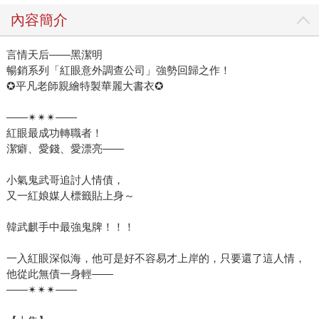
內容簡介
言情天后——黑潔明
暢銷系列「紅眼意外調查公司」強勢回歸之作！
✪平凡老師親繪特製華麗大書衣✪
——✴✴✴——
紅眼最成功轉職者！
潔癖、愛錢、愛漂亮——
小氣鬼武哥追討人情債，
又一紅娘媒人標籤貼上身～
韓武麒手中最強鬼牌！！！
一入紅眼深似海，他可是好不容易才上岸的，只要還了這人情，
他從此無債一身輕——
——✴✴✴——