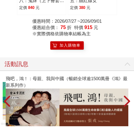
八：鬼牌（上下冊套
五：續紅線女
書-平凡老師繪製大書
定價
840
元
定價
380
元
衣版）
優惠時間：2026/07/27 ~2026/09/01
優惠組合價：
75
折
特價
915
元
※實際價格依購物車結帳為主
加入購物車
活動訊息
飛吧，鴻！：母親、我與中國（暢銷全球逾1500萬冊《鴻》最
新系列作）