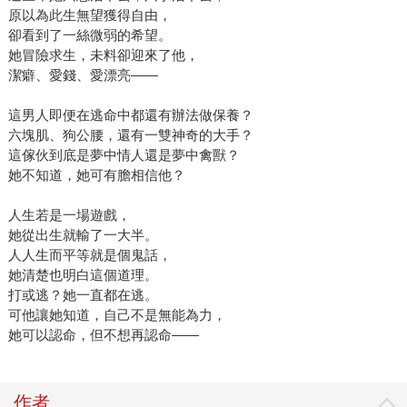
原以為此生無望獲得自由，
卻看到了一絲微弱的希望。
她冒險求生，未料卻迎來了他，
潔癖、愛錢、愛漂亮——
這男人即便在逃命中都還有辦法做保養？
六塊肌、狗公腰，還有一雙神奇的大手？
這傢伙到底是夢中情人還是夢中禽獸？
她不知道，她可有膽相信他？
人生若是一場遊戲，
她從出生就輸了一大半。
人人生而平等就是個鬼話，
她清楚也明白這個道理。
打或逃？她一直都在逃。
可他讓她知道，自己不是無能為力，
她可以認命，但不想再認命——
作者