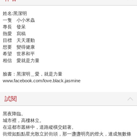
姓名:黑潔明
一隻 小小米蟲
專長 發呆
熱愛 寫稿
目標 天天運動
想要 變得健康
希望 世界和平
相信 愛就是力量
臉書：黑潔明＿愛，就是力量
www.facebook.com/love.black.jasmine
試閱
黑夜降臨。
城市裡，高樓林立。
在這都市叢林中，道路縱橫交錯著。
街燈如點點星光散立於街頭，那一盞盞明亮的燈火，連成無數條