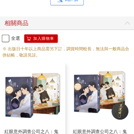
容易清潔就意謂若有意外，清起血跡比較方便。
他不動聲色的跟著眼前的女人，走在光可鑑人的地板上，進入了
電梯，電梯裡只有一個緊急停止的按鈕，和一個液晶螢幕，上頭
相關商品
卻沒有顯示樓層，只在兩人進入後就關上門，直接動了起來。
那陡升感讓人心頭一跳，但他依然維持鎮定，只把嘴角撇了一
撇，顯示出不以為然的模樣。
全選
加入購物車
與此同時，男人注意到，電梯裡無明顯的監視系統，不表示真的
※ 出版日十年以上商品需另下訂，調貨時間較長，無法與一般商品合
沒有，面板螢幕沒有顯示樓層，意謂這電梯是完全受到系統控制
併結帳，敬請見諒。
的。
簡言之，沒有經過同意，無法輕易出入。
驀地，電梯停下，門自動開了，外頭是一座富麗堂皇的大廳，挑
高的天花板上垂掛著璀璨奢華的水晶吊燈，地上鋪著高級的手工
波斯地毯，在正前方有一扇以寶藍色天鵝絨當表布的大門，門前
站著兩位長相俊秀的服務生，他一眼就看出這兩人是練家子。
服務生一見人來，便一左一右的把門拉開，垂首躬身候在一旁。
「先生裡面請。」西裝女輕聲再開口。
那輕柔好聽的聲音，讓他後頸寒毛莫名豎起，活像碰到靜電似
的。
嘖，太緊張了。
他在心中自嘲的想著，幸好這場面會緊張也算正常。他深吸口
紅眼意外調查公司之八：鬼
紅眼意外調查公司之八：鬼