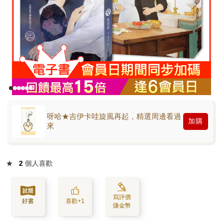
呀哈★吉伊卡哇旋風再起，精選周邊看過
加購
來
★
2
個人喜歡
寫評價
好書
喜歡+1
賺金幣