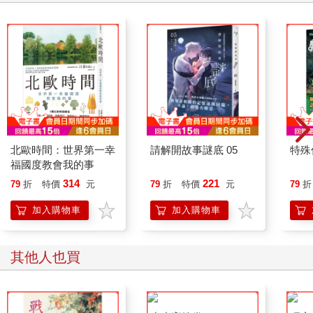
遊戲。本期我們非常幸運，發現一位優秀的獵物，二十號！獵物
二十號是一名傳說中的調查記者——」
畫面拉近，滑行過街巷，畫質好得嚇人，甚至連地上因風而起的
沙塵都像是直接撲上了臉。
「該記者以P.H之名，揭發許多醜聞而聞名於世，在此之前，世人
皆不知其性別、年齡、外貌，直到我們得到了線索，邀請她參加
我們的遊戲，讓我們驚喜的是，前幾天二十號僅憑自己一人就解
決掉了第七區Level 1中的所有獵人——」
隨著介紹的語音，一名黑髮女子潛行在街頭與叢林中，用乾淨俐
落的身手偷襲解決了一個又一個的獵人，甚至在最後發現隱藏的
北歐時間：世界第一幸
請解開故事謎底 05
特殊傳
攝影機在拍攝她時，一槍打爆了那個鏡頭。
福國度教會我的事
可即便如此，畫面仍未消失，只是換了一個方向拍攝她，讓這女
314
221
79
折
特價
元
79
折
特價
元
79
折
人好似就在眼前，周圍燃燒的火燄，清楚映照著她沒有表情的
臉，就連她飛揚的髮絲、眼中的倒影都清晰可見。
加入購物車
加入購物車
正當她轉身試圖離開時，遠方飛來了一架無人機，在她還來不及
反應時，那架無人機開了槍，將她擊倒在地。
「別擔心，二十號只是被暫時麻醉，並未受到實質上的傷害。經
其他人也買
由二十號參
與Level 1的過程，我們判定二十號身手非凡，擁有特殊技能與體
能，是極其珍貴的獵物，我們已為她做過檢查，並戴上獵物手
環，安置在Level 2的獵場中。