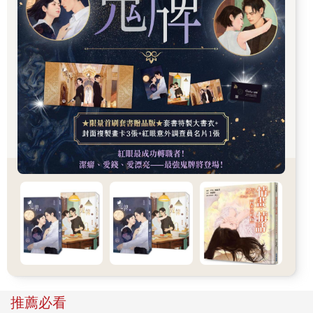
個發光的無限符號。
那發光的符號變得更亮，然後往外擴散消失，取而代之的，是一
處位在偏遠山區的廢棄城鎮，他能看見那些老舊生鏽的重型機
具，已開始長滿藤蔓的屋子，牆面上剝落的油漆，老舊的招牌，
久沒維修的鐵軌，還有不遠處的廢棄礦坑。
到這時，他才驚覺竟連身旁地板也是螢幕，讓他吃驚的不只這
點，除了螢幕上的風景，有許多近物竟都是3D投影，讓人恍若身
歷其境，所有的景物都隨
著鏡頭的拉進，經過他的周圍，好像他正身處其中，正飛越過這
不知在何處的廢棄小鎮。
他很清楚，這意味著小鎮中顯然被裝了無數個鏡頭，並且經過了
最先進的AI計算，才能讓這樣的立體影像呈現在這三百六十度環
景的劇院中。
以往要看這樣的3D畫面，都需要戴上沉重的VR眼鏡，至少也要有
個眼鏡，但他清楚自己沒有戴，在場的人都沒有，眼前的景象卻
遠超他之前看過的所有立體成像技術。
這讓他心中暗暗又驚，但他只是將雙手交扣在身前，淡漠地看著
眼前的景象。
驀地，清亮溫柔的女聲在耳邊響起。
推薦必看
「親愛的玩家您好，恭喜您成為我們本期的VIP，獲選參加這次的