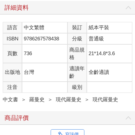
車門是她開的，隨即她就畢恭畢敬的站在一旁。
詳細資料
他露出不耐的表情，壓著脾氣下了車，那女人朝他微一頷首，同
時遞出一張純白面具，「您好，我是您的領位員Ｌ，這是您的面
具。」
語言
中文繁體
裝訂
紙本平裝
女人的聲音十分輕柔好聽，臉上卻面無表情。
他看著那張面具，挑了下眉，冷聲嗤笑：「我不需要這東西。」
ISBN
9786267578438
分級
普通級
西裝女聞言，也不勉強，只將面具交給身邊另一位服務生，方看
著他，用那輕柔的聲嗓道：「請隨我來。」
商品規
頁數
736
21*14.8*3.6
那是一處很普通的室內停車場，天花板上有著整齊的管線，遠方
格
的牆上沒有開窗，但那也不意味著在地下室，至少他方才沒有車
子明顯往下行進的感覺，一眼看出去，還真的很難說這是在哪
適讀年
出版地
台灣
全齡適讀
裡。
齡
這地方有些詭異，但他沒再多看，只舉步跟上。
注音
級別
西裝女來到一扇門外，湊上前讓安全系統辨視她的臉和虹膜，掌
心向上示意他也照做。
中文書
＞
羅曼史
＞
現代羅曼史
＞
現代羅曼史
他照著做，系統辨識了他的身份，那扇門在下一瞬跟著打開，將
兩人放行。
門後是條明亮整潔的走道，白色的燈光、白色的牆面與黑色的地
商品評價
板，這石造的牆面與地板，用的是人造的高壓石材，可不會比一
般天然的便宜，但更易清潔和維持，他懷疑來到此處的人，有多
少人知道為何這裡要使用這樣的人造石材。
寫評價