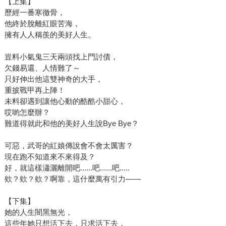
【上集】
歷經一番寒徹骨，
他終於脫離紅眼苦海，
擁有人人稱羨的美好人生。
豈料小氣鬼三天兩頭找上門討債，
欠錢易還、人情難了～
只好伸出他這雙神奇的大手，
重披戰甲再上陣！
未料卻遇到讓他心動的酷酷小甜心，
哎喲怎麼辦？
難道得就此和他的美好人生說Bye Bye？
可惡，武哥的紅娘傳說會不會太厲害？
現在跑不知道來不來得及？
好，就這樣瀟灑離開吧......吧......吧.....
欸？欸？欸？啊靠，這什麼萬有引力——
【下集】
她的人生闇黑無光，
這些年她只想活下去，只求活下去，