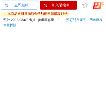
他聞言冷笑一聲，看來這遊戲方很懂得賺錢啊。
迷你拼拼車-經典露營
穎寶油炸鹽花生/油豆
毛氈
「在此提醒您，若獵物順利晉級，我們將針對VIP開放晉級獵物的
車
(進口花生)5台斤
套-4
競標，得標者之後可以擁有培育獵物成為獵人的資格。」
207
738
9
折
特價
元
89
折
特價
元
59
折
磅礴的音樂響起，女音跟著揚聲高亢，歡快的宣告。
「第七區，Level 2，遊戲開始！」
加入購物車
加入購物車
鏡頭拉近，穿越叢林，下一秒，畫面便被切換至寬闊的河岸，而
先前那位二十號女子，正動也不動的趴躺在河岸沙石上，一條溪
水從她身旁流過，不用系統旁白多事補充說明，他已經發現那條
您可能會喜歡
溪水正以肉眼可見的速度在暴漲，與此同時，畫面切換遠方山
頭，只見那兒已烏雲密佈，山上已是大雨傾盆。
畫面回到二十號，溪水開始觸碰到她，沖刷著她的身體和手腳，
浸濕了她的衣物。
「那麼，親愛的玩家，二十號能否來得及清醒過來呢？請下
注！」
下注的金額飛快攀升，時間一分一秒的過去，她仍昏睡著，正在
他以為她的麻醉藥還來不及退去時，女人的眼睫輕顫，醒了過
來。幾乎在同時，滾滾的山洪已從遠方傾洩而下。
女人清醒的第一時間，就迅速搞清楚了狀況，她爬起來朝河岸旁
地勢較高的叢林拔足狂奔，影像切割成兩個畫面，一個空拍山洪
韓國SANDOKKAEBI
吉伊卡哇 造型貼紙-粉
連同
沖刷而下的進度，一個追蹤著她，然後兩個畫面合而為一，聊天
山鬼怪 洗衣槽清潔劑
（全
450公克-10包組
室裡的字幕快速跳動，但大概沒人有空多看一眼。