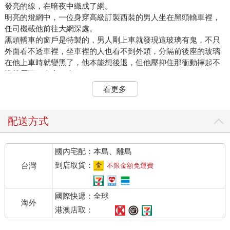
發亮的線，在暗夜中織成了網。
明亮的燈網中，一位身穿高級訂製西裝的男人坐在黑頭轎車裡，
任司機載他前往大網深處。
黑頭轎車的窗戶是特製的，男人剛上車就發現這玻璃有鬼，不只
外面看不透車裡，坐車裡的人也看不到外頭，分隔前後座的玻璃
在他上車時就變黑了，他本能想後退，但他壓抑住那衝動擰起不
悅的眉頭，坐上了車。
寬敞的後座除他之外空無一人，可他知這裡安裝了隱藏式鏡頭監
看更多
視著一切。
在這宛如鐵棺材般的轎車裡，他泰然自若的翹起了腳，將雙手在
腿上交疊，十分乾脆的垂眼閉目養神，甚至沒費事掏出手機來，
配送方式
因為清楚這輛車必定有著防護，讓人收不到訊號。
變色車窗是為了保密，不教車外的人看見車裡坐了什麼樣的人，
國內宅配：本島、離島
也不讓車內的人知道走了哪條路，經過了哪裡，又要前往何方。
黑車往前開著，七繞八轉，左拐右彎，繞得人早已失去方向，也
到店取貨：
台灣
不限金額免運費
失去了時間感。
不知過了多久，車子終於停下。
國際快遞：全球
緊閉的車門被人打開了，門外站著一位身穿黑西裝，黑髮梳綁成
海外
髻的女人。女人是個黃種人，有著東方人的五官，不算特別亮
港澳店取：
麗，但也不難看，身高適中，體重適中，沒有太多個人特色。