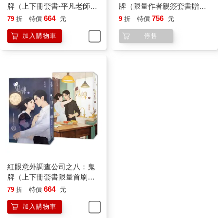
氣，忍住想摸脖子的衝動，忽略那女人的聲音，把注意力放到門
牌（上下冊套書-平凡老師繪
牌（限量作者親簽套書贈品
內。
製大書衣版）
版）
664
756
79
折
特價
元
9
折
特價
元
大門內不像外面這般敞亮，但也不會太暗，能隱約看到有不少長
加入購物車
停售
得很像豪華按摩椅的單人沙發座，每個沙發座旁都有比沙發椅更
加低矮的餐桌，餐桌上甚至有往下凹陷的杯架。
門裡也是個挑高設計的空間，有不少座位都已經有人坐在其中，
有男有女，有老有少，有些穿著華麗，也有隨便就直接穿著名牌
運動服的，甚至有人穿著睡衣，但每個人都帶著面具，西裝女再
次領路往前，他沒在門外多加停留，直接跟著走進去，雖然有人
自顧自的做自己的事，但有半數以上的人都忍不住朝他看來，就
算沒抬頭的，他清楚他們也在看。
他沒有戴面具，而人是好奇的動物。
人們戴面具是為了隱瞞身份，為了想要保護自己，他們防的不是
這兒的主人，他們是怕在場的其他人認出自己是誰。
他猜現場有不少人互相熟識，不過既然是熟人，那就更加心照不
宣，怕的是不熟的那些，這些衣服和面具都是偽裝，為了不讓人
紅眼意外調查公司之八：鬼
輕易認出來。
牌（上下冊套書限量首刷贈
像他這樣完全不遮不掩的，他一眼望去還真沒有。
品版）
664
79
折
特價
元
他一臉自在的穿過那些間隔都有一段距離的沙發座，直到領位的
加入購物車
西裝女將他帶到一個空位前。