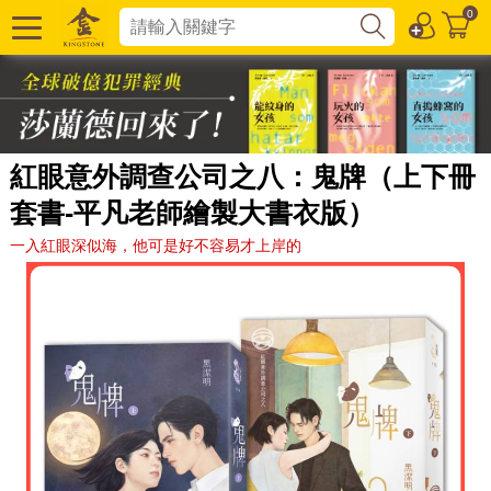
0
紅眼意外調查公司之八：鬼牌（上下冊
套書-平凡老師繪製大書衣版）
一入紅眼深似海，他可是好不容易才上岸的