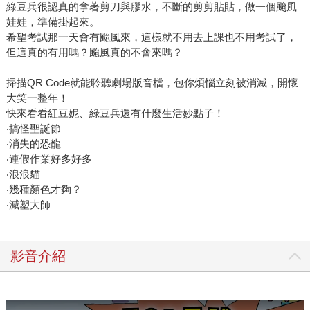
綠豆兵很認真的拿著剪刀與膠水，不斷的剪剪貼貼，做一個颱風
娃娃，準備掛起來。
希望考試那一天會有颱風來，這樣就不用去上課也不用考試了，
但這真的有用嗎？颱風真的不會來嗎？
掃描QR Code就能聆聽劇場版音檔，包你煩惱立刻被消滅，開懷
大笑一整年！
快來看看紅豆妮、綠豆兵還有什麼生活妙點子！
‧搞怪聖誕節
‧消失的恐龍
‧連假作業好多好多
‧浪浪貓
‧幾種顏色才夠？
‧減塑大師
影音介紹