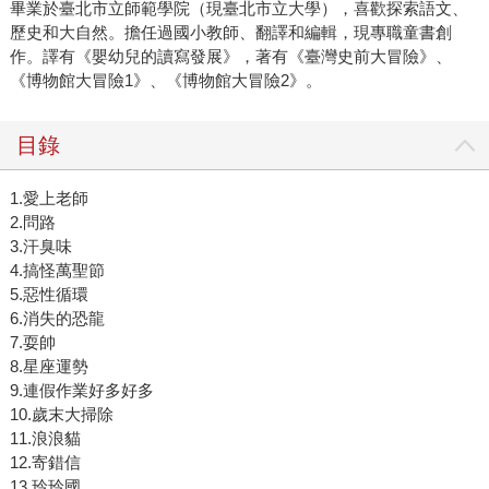
畢業於臺北市立師範學院（現臺北市立大學），喜歡探索語文、
歷史和大自然。擔任過國小教師、翻譯和編輯，現專職童書創
作。譯有《嬰幼兒的讀寫發展》，著有《臺灣史前大冒險》、
《博物館大冒險1》、《博物館大冒險2》。
目錄
1.愛上老師
2.問路
3.汗臭味
4.搞怪萬聖節
5.惡性循環
6.消失的恐龍
7.耍帥
8.星座運勢
9.連假作業好多好多
10.歲末大掃除
11.浪浪貓
12.寄錯信
13.玲玲國