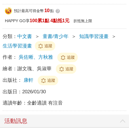
10
預計最高可得金幣
點
?
100累1點 4點抵1元
HAPPY GO享
折抵無上限
分類：
中文書
＞
童書/青少年
＞
知識學習漫畫
＞
生活學習漫畫
追蹤
作者：
吳佐晰、方秋雅
追蹤
繪者：
謝文瑰、吳淑華
追蹤
出版社：
康軒
追蹤
出版日：
2026/01/30
適讀年齡：
全齡適讀 有注音
活動訊息