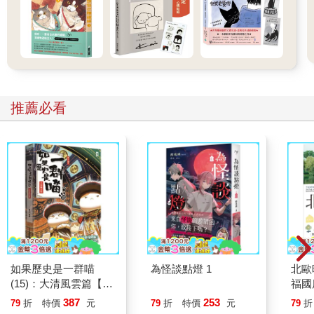
推薦必看
如果歷史是一群喵
為怪談點燈 1
北歐
(15)：大清風雲篇【萌
福國
貓漫畫學歷史】
387
253
79
折
特價
元
79
折
特價
元
79
折