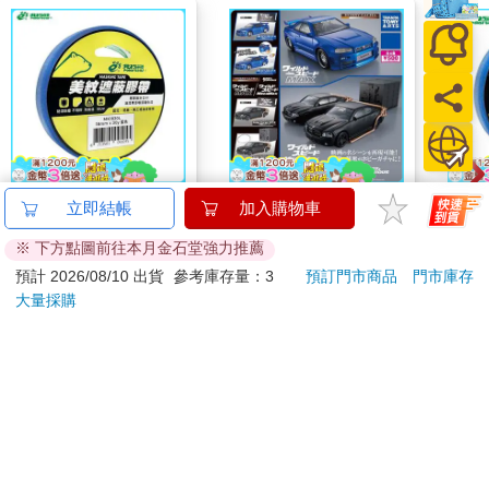
北極熊美紋遮蔽膠帶
全套4款 玩命關頭MAX
北極
立即結帳
加入購物車
24mm×30y藍
MEGAMAX 模型車 扭
18m
※ 下方點圖前往本月金石堂強力推薦
蛋 轉蛋 模型 玩具車
81
520
88
折
特價
元
75
折
特價
元
88
折
小汽車 迷你模型
預計 2026/08/10 出貨
參考庫存量：3
預訂門市商品
門市庫存
TAKARA TOMY
大量採購
加入購物車
加入購物車
訂購/退換貨須知
加入金石堂 LINE 官方帳號『完成綁定』，隨時掌握出貨動
態：