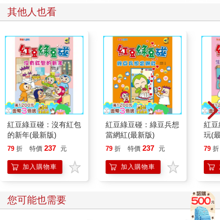
其他人也看
紅豆綠豆碰：沒有紅包
紅豆綠豆碰：綠豆兵想
紅豆
的新年(最新版)
當網紅(最新版)
玩(
237
237
79
折
特價
元
79
折
特價
元
79
折
加入購物車
加入購物車
您可能也需要