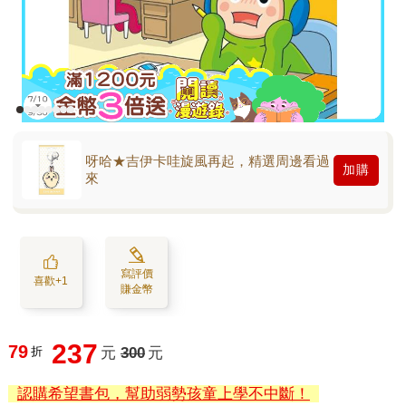
呀哈★吉伊卡哇旋風再起，精選周邊看過
加購
來
寫評價
喜歡+1
賺金幣
237
79
折
元
300
元
認購希望書包，幫助弱勢孩童上學不中斷！