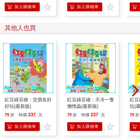
加入購物車
加入購物車
其他人也買
紅豆綠豆碰：交朋友好
紅豆綠豆碰：天冷一隻
紅豆
好玩(最新版)
懶惰蟲(最新版)
玩(
237
237
79
折
特價
元
79
折
特價
元
79
折
加入購物車
加入購物車