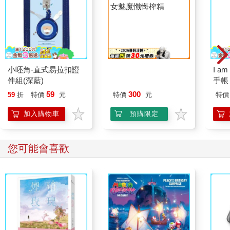
小呸角-直式易拉扣證
向什麼都能做的軟萌修
I a
件組(深藍)
女魅魔懺悔榨精
手帳
59
300
59
折
特價
元
特價
元
特價
加入購物車
預購限定
您可能會喜歡