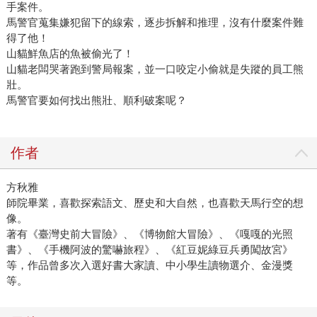
手案件。
馬警官蒐集嫌犯留下的線索，逐步拆解和推理，沒有什麼案件難
得了他！
山貓鮮魚店的魚被偷光了！
山貓老闆哭著跑到警局報案，並一口咬定小偷就是失蹤的員工熊
壯。
馬警官要如何找出熊壯、順利破案呢？
作者
方秋雅
師院畢業，喜歡探索語文、歷史和大自然，也喜歡天馬行空的想
像。
著有《臺灣史前大冒險》、《博物館大冒險》、《嘎嘎的光照
書》、《手機阿波的驚嚇旅程》、《紅豆妮綠豆兵勇闖故宮》
等，作品曾多次入選好書大家讀、中小學生讀物選介、金漫獎
等。