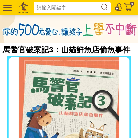
0
馬警官破案記3：山貓鮮魚店偷魚事件