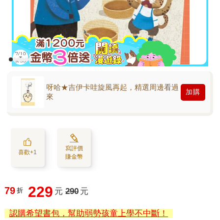
呀哈★吉伊卡哇旋風再起，精選周邊看過
加購
來
寫評價
喜歡+1
賺金幣
229
79
折
元
290
元
認購希望書包，幫助弱勢孩童上學不中斷！