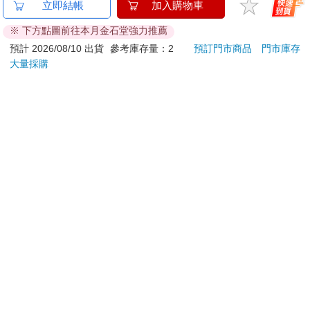
金石堂及銀行均不會請您操作ATM! 如接獲電話要求您前往
立即結帳
加入購物車
ATM提款機，請不要聽從指示，以免受騙上當！
※ 下方點圖前往本月金石堂強力推薦
退換貨須知：
預計 2026/08/10 出貨
參考庫存量：2
預訂門市商品
門市庫存
大量採購
**提醒您，鑑賞期不等於試用期，退回商品須為全新狀態**
依據「消費者保護法」第19條及行政院消費者保護處公告之
「通訊交易解除權合理例外情事適用準則」，以下商品購買
後，除商品本身有瑕疵外，將不提供7天的猶豫期：
易於腐敗、保存期限較短或解約時即將逾期。（如：生
鮮食品）
依消費者要求所為之客製化給付。（客製化商品）
報紙、期刊或雜誌。（含MOOK、外文雜誌）
經消費者拆封之影音商品或電腦軟體。
非以有形媒介提供之數位內容或一經提供即為完成之線
上服務，經消費者事先同意始提供。（如：電子書、電
子雜誌、下載版軟體、虛擬商品…等）
已拆封之個人衛生用品。（如：內衣褲、刮鬍刀、除毛
刀…等）
若非上列種類商品，均享有到貨7天的猶豫期（含例假