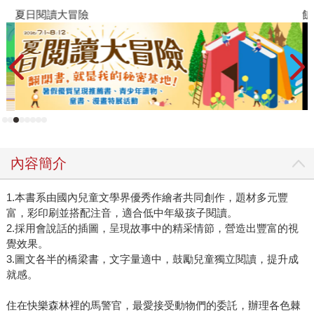
夏日閱讀大冒險
飢
內容簡介
1.本書系由國內兒童文學界優秀作繪者共同創作，題材多元豐
富，彩印刷並搭配注音，適合低中年級孩子閱讀。
2.採用會說話的插圖，呈現故事中的精采情節，營造出豐富的視
覺效果。
3.圖文各半的橋梁書，文字量適中，鼓勵兒童獨立閱讀，提升成
就感。
住在快樂森林裡的馬警官，最愛接受動物們的委託，辦理各色棘