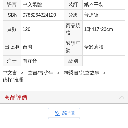
語言
中文繁體
裝訂
紙本平裝
ISBN
9786264324120
分級
普通級
商品規
頁數
120
18開17*23cm
格
適讀年
出版地
台灣
全齡適讀
齡
注音
有注音
級別
中文書
＞
童書/青少年
＞
橋梁書/兒童故事
＞
偵探/推理
商品評價
寫評價