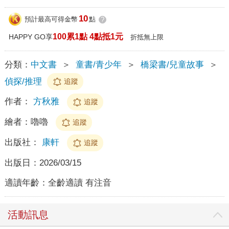
10
預計最高可得金幣
點
?
100累1點 4點抵1元
HAPPY GO享
折抵無上限
分類：
中文書
＞
童書/青少年
＞
橋梁書/兒童故事
＞
偵探/推理
追蹤
作者：
方秋雅
追蹤
繪者：
嚕嚕
追蹤
出版社：
康軒
追蹤
出版日：
2026/03/15
適讀年齡：
全齡適讀 有注音
活動訊息