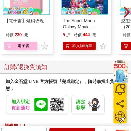
【電子書】煙硝玫瑰
The Super Mario
悠遊
Galaxy Movie:
（2
Peach`s Birthday
230
444
特價
元
9
折
特價
元
特價
Surprise: The Super
Mario Galaxy Movie
電子書
加入購物車
Storybook
訂購/退換貨須知
加入金石堂 LINE 官方帳號『完成綁定』，隨時掌握出貨動
態：
提醒您！！