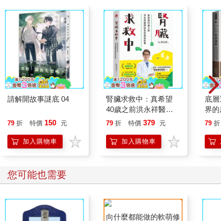
請解開故事謎底 04
腎臟求救中：真希望
底層
40歲之前洪永祥醫師
界的
就告訴我這些事
150
379
79
折
特價
元
79
折
特價
元
79
折
加入購物車
加入購物車
您可能也需要