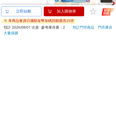
典藏-古美術8月2026第
2026第12屆希望書包
【KI
立即結帳
加入購物車
405期
組／文具組
列-
※ 本商品會員日滿額金幣加碼回饋最高15倍
平煎
228
500
特價
元
51
折
特價
元
56
折
240
預計 2026/08/07 出貨
參考庫存量：2
預訂門市商品
門市庫存
大量採購
加入購物車
貨到通知
訂購/退換貨須知
加入金石堂 LINE 官方帳號『完成綁定』，隨時掌握出貨動
態：
提醒您！！
金石堂及銀行均不會請您操作ATM! 如接獲電話要求您前往