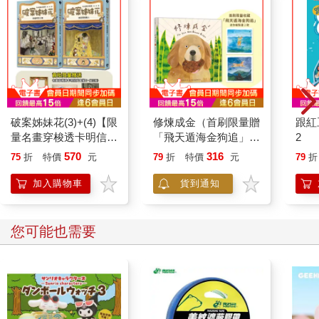
破案姊妹花(3)+(4)【限
修煉成金（首刷限量贈
跟紅
量名畫穿梭透卡明信片
「飛天遁海金狗追」迷
2
套組】
你複製畫一組2張）
570
316
75
折
特價
元
79
折
特價
元
79
折
加入購物車
貨到通知
您可能也需要