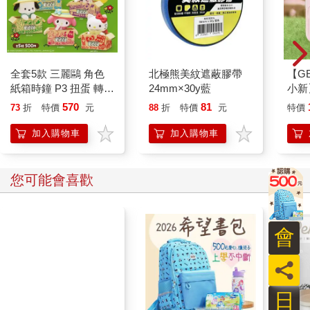
全套5款 三麗鷗 角色
北極熊美紋遮蔽膠帶
【GE
紙箱時鐘 P3 扭蛋 轉蛋
24mm×30y藍
小新
電子鐘 凱蒂貓 美樂蒂
570
81
73
折
特價
元
88
折
特價
元
特價
酷洛米 帕恰狗 大耳狗
KITAN 奇譚
加入購物車
加入購物車
您可能會喜歡
會
員
日