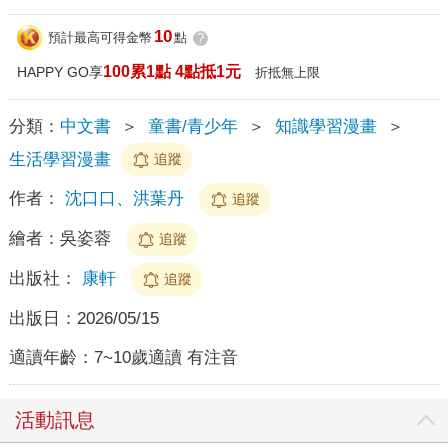
10
預計最高可得金幣
點
?
100累1點 4點抵1元
HAPPY GO享
折抵無上限
分類：
中文書
＞
童書/青少年
＞
知識學習漫畫
＞
生活學習漫畫
追蹤
作者：
沈口口、洪葉丹
追蹤
繪者：
吳姿蓉
追蹤
出版社：
康軒
追蹤
出版日：
2026/05/15
適讀年齡：
7~10歲適讀 有注音
活動訊息