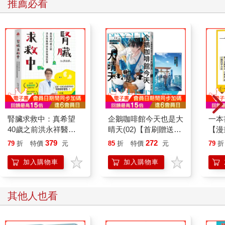
推薦必看
腎臟求救中：真希望
企鵝咖啡館今天也是大
一本
40歲之前洪永祥醫師
晴天(02)【首刷贈送
【漫
就告訴我這些事
「謹賀新年」收藏卡】
行動
379
272
79
折
特價
元
85
折
特價
元
79
折
開關
「行
加入購物車
加入購物車
學方
其他人也看