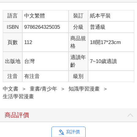
語言
中文繁體
裝訂
紙本平裝
ISBN
9786264325035
分級
普通級
商品規
頁數
112
18開17*23cm
格
適讀年
出版地
台灣
7~10歲適讀
齡
注音
有注音
級別
中文書
＞
童書/青少年
＞
知識學習漫畫
＞
生活學習漫畫
商品評價
寫評價