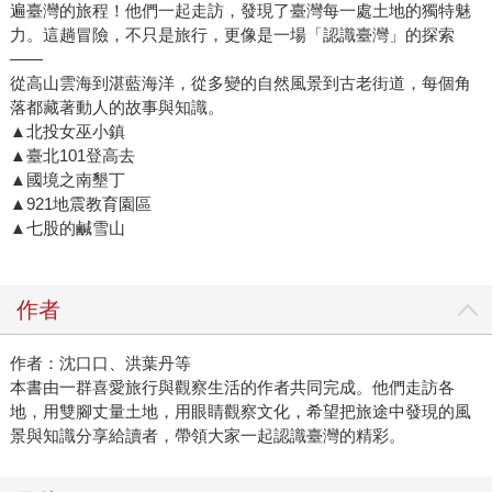
遍臺灣的旅程！他們一起走訪，發現了臺灣每一處土地的獨特魅
力。這趟冒險，不只是旅行，更像是一場「認識臺灣」的探索
——
從高山雲海到湛藍海洋，從多變的自然風景到古老街道，每個角
落都藏著動人的故事與知識。
▲北投女巫小鎮
▲臺北101登高去
▲國境之南墾丁
▲921地震教育園區
▲七股的鹹雪山
作者
作者：沈口口、洪葉丹等
本書由一群喜愛旅行與觀察生活的作者共同完成。他們走訪各
地，用雙腳丈量土地，用眼睛觀察文化，希望把旅途中發現的風
景與知識分享給讀者，帶領大家一起認識臺灣的精彩。