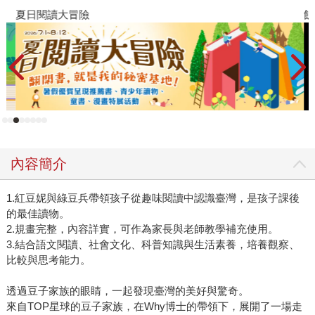
夏日閱讀大冒險
飢
內容簡介
1.紅豆妮與綠豆兵帶領孩子從趣味閱讀中認識臺灣，是孩子課後
的最佳讀物。
2.規畫完整，內容詳實，可作為家長與老師教學補充使用。
3.結合語文閱讀、社會文化、科普知識與生活素養，培養觀察、
比較與思考能力。
透過豆子家族的眼睛，一起發現臺灣的美好與驚奇。
來自TOP星球的豆子家族，在Why博士的帶領下，展開了一場走