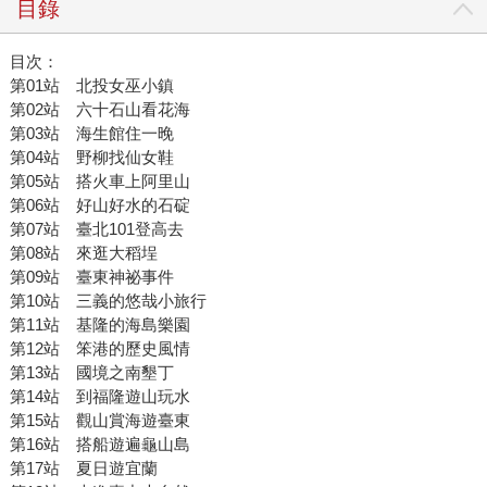
目錄
目次：
第01站 北投女巫小鎮
第02站 六十石山看花海
第03站 海生館住一晚
第04站 野柳找仙女鞋
第05站 搭火車上阿里山
第06站 好山好水的石碇
第07站 臺北101登高去
第08站 來逛大稻埕
第09站 臺東神祕事件
第10站 三義的悠哉小旅行
第11站 基隆的海島樂園
第12站 笨港的歷史風情
第13站 國境之南墾丁
第14站 到福隆遊山玩水
第15站 觀山賞海遊臺東
第16站 搭船遊遍龜山島
第17站 夏日遊宜蘭