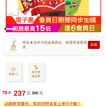
呀哈★吉伊卡哇旋風再起，精選周邊看過
加購
來
寫評價
喜歡+1
賺金幣
237
79
折
元
300
元
認購希望書包，幫助弱勢孩童上學不中斷！