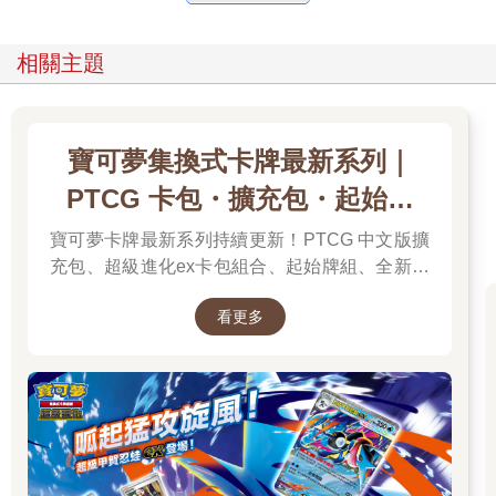
相關主題
寶可夢集換式卡牌最新系列｜
PTCG 卡包・擴充包・起始牌
組．最新卡牌＆組合一次看
寶可夢卡牌最新系列持續更新！PTCG 中文版擴
充包、超級進化ex卡包組合、起始牌組、全新周
邊一次彙整，新彈上市不漏接，快速找到你要的
看更多
寶可夢卡牌！