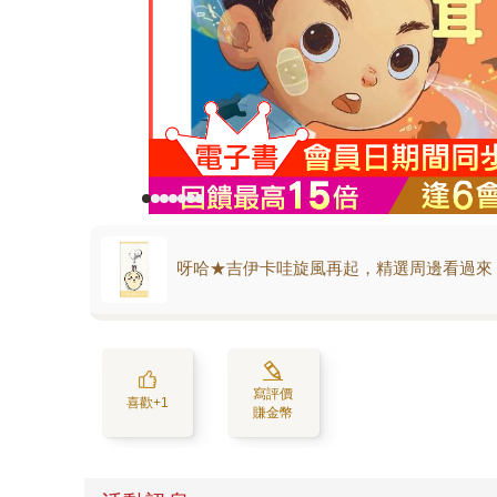
呀哈★吉伊卡哇旋風再起，精選周邊看過來
寫評價
喜歡+1
賺金幣