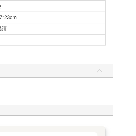
級
7*23cm
適讀