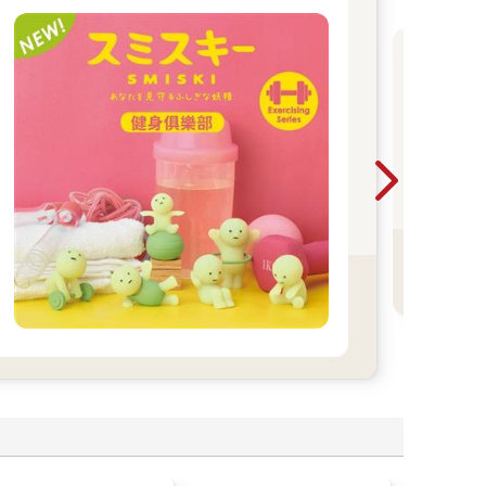
金
堂
書
看
更
多