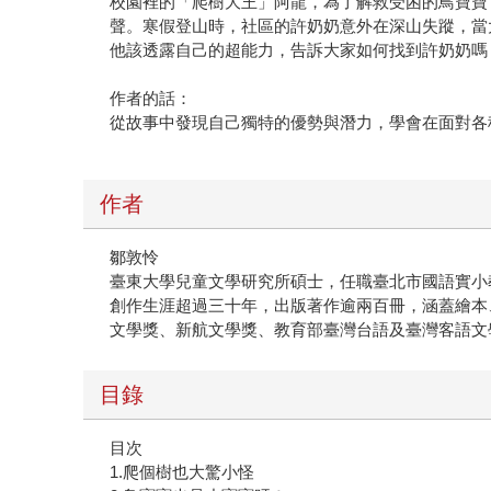
校園裡的「爬樹大王」阿龍，為了解救受困的鳥寶寶
聲。寒假登山時，社區的許奶奶意外在深山失蹤，當
他該透露自己的超能力，告訴大家如何找到許奶奶嗎
作者的話：
從故事中發現自己獨特的優勢與潛力，學會在面對各
作者
鄒敦怜
臺東大學兒童文學研究所碩士，任職臺北市國語實小
創作生涯超過三十年，出版著作逾兩百冊，涵蓋繪本
文學獎、新航文學獎、教育部臺灣台語及臺灣客語文
目錄
目次
1.爬個樹也大驚小怪