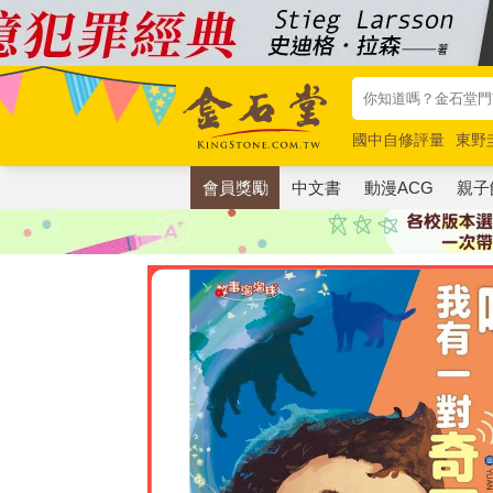
國中自修評量
東野
唯紅花綻放
奧德賽
會員獎勵
中文書
動漫ACG
親子