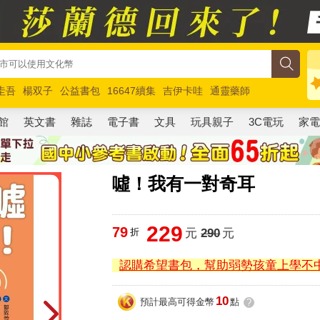
圭吾
楊双子
公益書包
16647續集
吉伊卡哇
通靈藥師
路邊攤新作
馬斯克
玩具總動員5
超慢跑
館
英文書
雜誌
電子書
文具
玩具親子
3C電玩
家
噓！我有一對奇耳
229
79
折
元
290
元
認購希望書包，幫助弱勢孩童上學不
10
預計最高可得金幣
點
?