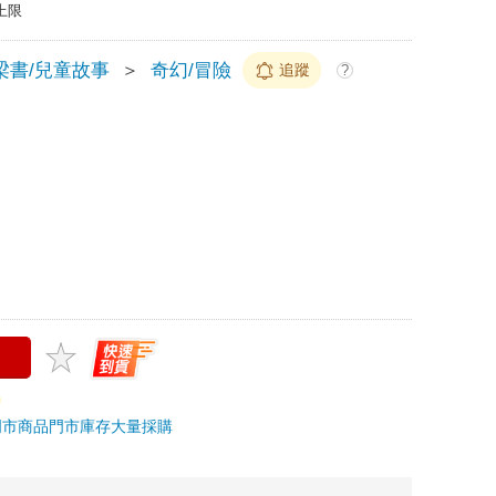
上限
梁書/兒童故事
＞
奇幻/冒險
追蹤
?
門市商品
門市庫存
大量採購