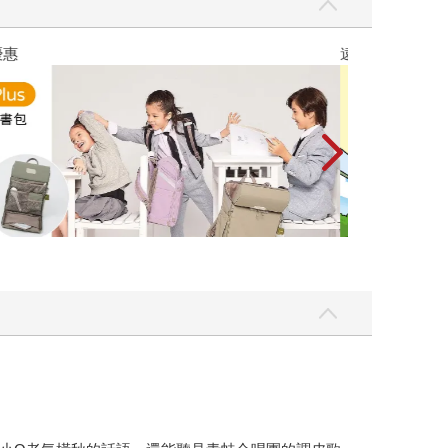
優惠
遠流童書展75折