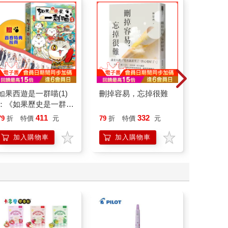
如果西遊是一群喵(1)
刪掉容易，忘掉很難
底層邏
：《如果歷史是一群
界的底
喵》作者最新力作，附
411
332
79
折
特價
元
79
折
特價
元
79
折
【首卷特典】拉頁
加入購物車
加入購物車
加