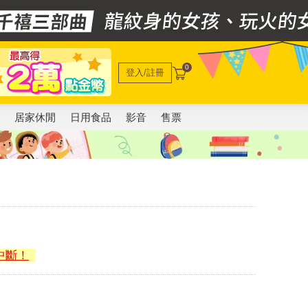
0
登入/註冊
電
居家休閒
日用食品
影音
售票
中斷！