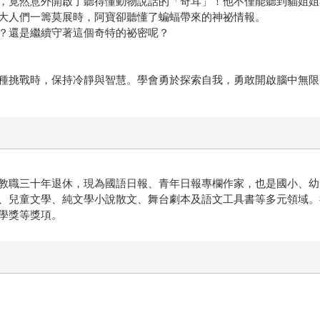
，竟然意外開啟了聽得懂動物說話的「奇耳」！他不僅能聽到貓姐姐
大人們一籌莫展時，阿寶卻聽懂了蝙蝠帶來的神祕情報。
？還是繼續守著這個奇特的祕密呢？
種挑戰時，保持冷靜與智慧。學會勇於探索自我，勇敢開啟腦中無限
教職三十年退休，現為國語日報、青年日報專欄作家，也是國小、幼
、兒童文學、純文學小說散文、舞台劇本及語文工具書等多元領域。
學獎等獎項。