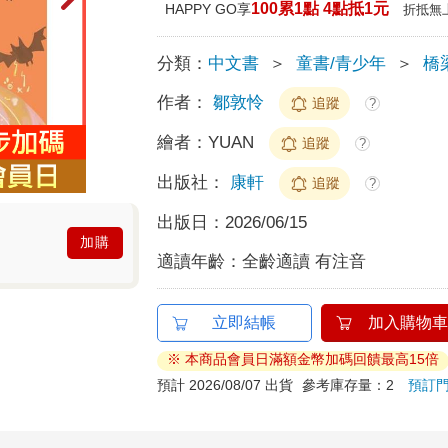
100累1點 4點抵1元
HAPPY GO享
折抵無
分類：
中文書
＞
童書/青少年
＞
橋
作者：
鄒敦怜
追蹤
?
繪者：
YUAN
追蹤
?
出版社：
康軒
追蹤
?
出版日：
2026/06/15
加購
適讀年齡：
全齡適讀 有注音
立即結帳
加入購物車
※ 本商品會員日滿額金幣加碼回饋最高15倍
預計 2026/08/07 出貨
參考庫存量：2
預訂