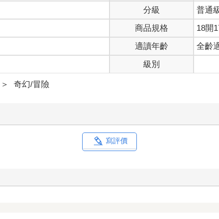
分級
普通
商品規格
18開1
適讀年齡
全齡
級別
＞
奇幻/冒險
寫評價