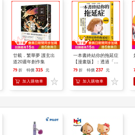
廿載．繁華夢 護玄出
一本書終結你的拖延症
道20週年創作集
【漫畫版】：透過「小
行動」打開大腦的行動
315
237
79
折
特價
元
79
折
特價
元
開關，懶人也能變身
「行動派」的37個科
加入購物車
加入購物車
學方法