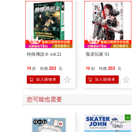
特殊傳說Ⅲ vol.11
叛逆玩家 01
253
253
79
折
特價
元
79
折
特價
元
加入購物車
加入購物車
您可能也需要