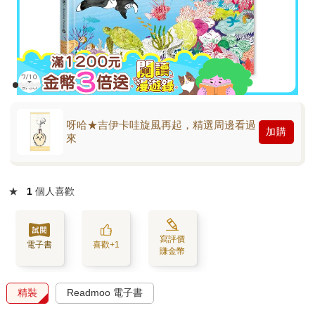
呀哈★吉伊卡哇旋風再起，精選周邊看過
加購
來
★
1
個人喜歡
寫評價
電子書
喜歡+1
賺金幣
精裝
Readmoo 電子書