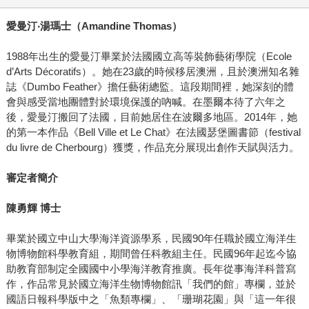
愛曼汀
‧
湯瑪士（
Amandine Thomas
）
1988年出生的愛曼汀畢業於法國國立高等裝飾藝術學院（Ecole
d’Arts Décoratifs）。她在23歲的時候移居澳洲，且於澳洲知名雜
誌《Dumbo Feather》擔任藝術總監。這段期間裡，她深刻的體
會與感受當地團體對於環境保護的吶喊。在墨爾本待了六年之
後，愛曼汀搬回了法國，目前她居住在波爾多地區。2014年，她
的第一本作品《Bell Ville et Le Chat》在法國瑟堡圖書節（festival
du livre de Cherbourg）獲獎，作品充分展現出創作天賦與活力。
審定者簡介
陳勇輝
博士
畢業於國立中山大學海洋資源學系，民國90年任職於國立海洋生
物博物館科學教育組，期間曾任科教組主任。民國96年起迄今協
助教育部制定全國國中小學海洋教育推廣。長年從事海洋科普寫
作，作品常見於國立海洋生物博物館訊「我們的館」專欄，並於
國語日報科學版中之「魚類專欄」、「珊瑚花園」與「這一年很