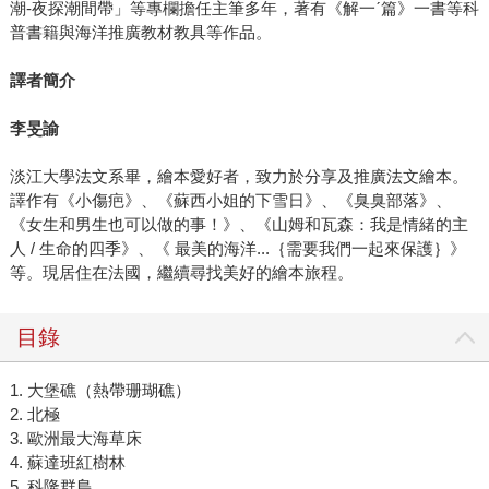
潮-夜探潮間帶」等專欄擔任主筆多年，著有《解一ˊ篇》一書等科
普書籍與海洋推廣教材教具等作品。
譯者簡介
李旻諭
淡江大學法文系畢，繪本愛好者，致力於分享及推廣法文繪本。
譯作有《小傷疤》、《蘇西小姐的下雪日》、《臭臭部落》、
《女生和男生也可以做的事！》、《山姆和瓦森：我是情緒的主
人 / 生命的四季》、《 最美的海洋...｛需要我們一起來保護｝》
等。現居住在法國，繼續尋找美好的繪本旅程。
目錄
1. 大堡礁（熱帶珊瑚礁）
2. 北極
3. 歐洲最大海草床
4. 蘇達班紅樹林
5. 科隆群島