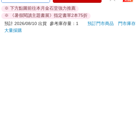
ATM提款機，請不要聽從指示，以免受騙上當！
※ 下方點圖前往本月金石堂強力推薦
※ 《暑假閱讀主題書展》指定書單2本75折
退換貨須知：
**提醒您，鑑賞期不等於試用期，退回商品須為全新狀態**
預計 2026/08/10 出貨
參考庫存量：1
預訂門市商品
門市庫存
大量採購
依據「消費者保護法」第19條及行政院消費者保護處公告之
「通訊交易解除權合理例外情事適用準則」，以下商品購買
後，除商品本身有瑕疵外，將不提供7天的猶豫期：
易於腐敗、保存期限較短或解約時即將逾期。（如：生
鮮食品）
依消費者要求所為之客製化給付。（客製化商品）
報紙、期刊或雜誌。（含MOOK、外文雜誌）
經消費者拆封之影音商品或電腦軟體。
非以有形媒介提供之數位內容或一經提供即為完成之線
上服務，經消費者事先同意始提供。（如：電子書、電
子雜誌、下載版軟體、虛擬商品…等）
已拆封之個人衛生用品。（如：內衣褲、刮鬍刀、除毛
刀…等）
若非上列種類商品，均享有到貨7天的猶豫期（含例假
日）。