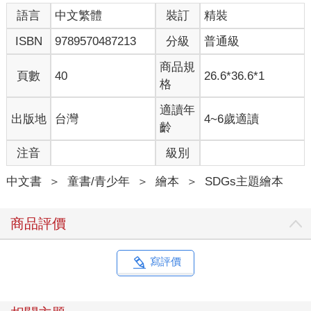
語言
中文繁體
裝訂
精裝
ISBN
9789570487213
分級
普通級
商品規
頁數
40
26.6*36.6*1
格
適讀年
出版地
台灣
4~6歲適讀
齡
注音
級別
中文書
＞
童書/青少年
＞
繪本
＞
SDGs主題繪本
商品評價
寫評價