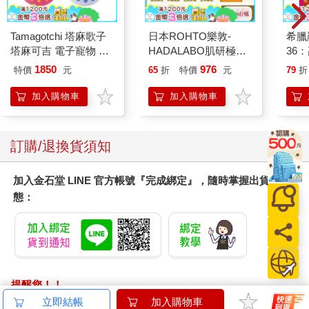
Tamagotchi 塔麻歌子
日本ROHTO樂敦-
希臘
塔麻可吉 電子寵物 樂
HADALABO肌研極潤
36
園系列（熱帶橙果／極
金緻7重玻尿酸高效保
1850
976
特價
元
65
折
特價
元
79
折
地冰雪）
濕潤澤特濃精華乳液
140ml/金瓶(Premium
加入購物車
加入購物車
臉部肌膚護理乳霜,素
顏保養乾肌水凝乳)
訂購/退換貨須知
加入金石堂 LINE 官方帳號『完成綁定』，隨時掌握出貨動
態：
提醒您！！
金石堂及銀行均不會請您操作ATM! 如接獲電話要求您前往
立即結帳
加入購物車