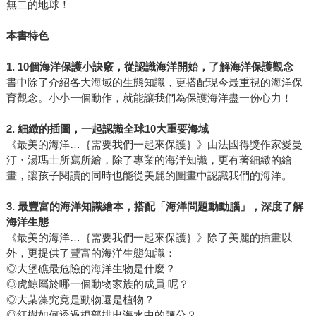
無二的地球！
本書特色
1. 10個海洋保護小訣竅，從認識海洋開始，了解海洋保護觀念
書中除了介紹各大海域的生態知識，更搭配現今最重視的海洋保
育觀念。小小一個動作，就能讓我們為保護海洋盡一份心力！
2.
細緻的插圖，一起認識全球
10
大重要海域
《最美的海洋…｛需要我們一起來保護｝》由法國得獎作家愛曼
汀・湯瑪士所寫所繪，除了專業的海洋知識，更有著細緻的繪
畫，讓孩子閱讀的同時也能從美麗的圖畫中認識我們的海洋。
3.
最豐富的海洋知識繪本，搭配「海洋問題動動腦」，深度了解
海洋生態
《最美的海洋…｛需要我們一起來保護｝》除了美麗的插畫以
外，更提供了豐富的海洋生態知識：
◎大堡礁最危險的海洋生物是什麼？
◎虎鯨屬於哪一個動物家族的成員 呢？
◎大葉藻究竟是動物還是植物？
◎紅樹如何透過根部排出海水中的鹽分？