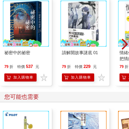
祕密中的祕密
請解開故事謎底 01
情緒
把情
誰都
537
229
79
折
特價
元
79
折
特價
元
79
折
加入購物車
加入購物車
您可能也需要