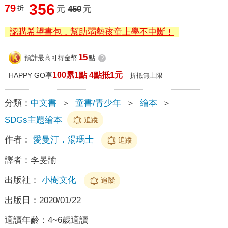
356
79
折
元
450
元
認購希望書包，幫助弱勢孩童上學不中斷！
15
預計最高可得金幣
點
?
100累1點 4點抵1元
HAPPY GO享
折抵無上限
分類：
中文書
＞
童書/青少年
＞
繪本
＞
SDGs主題繪本
追蹤
作者：
愛曼汀．湯瑪士
追蹤
譯者：
李旻諭
出版社：
小樹文化
追蹤
出版日：
2020/01/22
適讀年齡：
4~6歲適讀