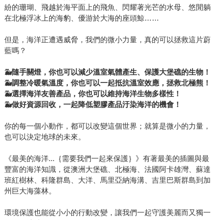
紛的珊瑚、飛越於海平面上的飛魚、閃耀著光芒的水母、悠閒躺
在北極浮冰上的海豹、優游於大海的座頭鯨……
但是，海洋正遭遇威脅，我們的微小力量，真的可以拯救這片蔚
藍嗎？
🐳
隨手關燈，你也可以減少溫室氣體產生、保護大堡礁的生物！
🐳
調整冷暖氣溫度，你也可以一起抵抗溫室效應，拯救北極熊！
🐳
選擇海洋友善產品，你也可以維持海洋生物多樣性！
🐳
做好資源回收，一起降低塑膠產品汙染海洋的機會！
你的每一個小動作，都可以改變這個世界；就算是微小的力量，
也可以決定地球的未來。
《最美的海洋...｛需要我們一起來保護｝》有著最美的插圖與最
豐富的海洋知識，從澳洲大堡礁、北極海、法國阿卡雄灣、蘇達
班紅樹林、科隆群島、大洋、馬里亞納海溝、吉里巴斯群島到加
州巨大海藻林。
環境保護也能從小小的行動改變，讓我們一起守護美麗而又獨一