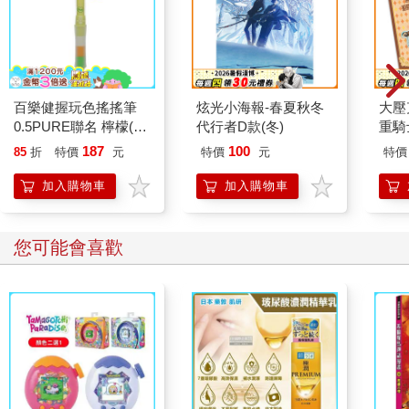
百樂健握玩色搖搖筆
炫光小海報-春夏秋冬
大壓
0.5PURE聯名 檸檬(限
代行者D款(冬)
重騎
量)
187
100
85
折
特價
元
特價
元
特價
加入購物車
加入購物車
您可能會喜歡