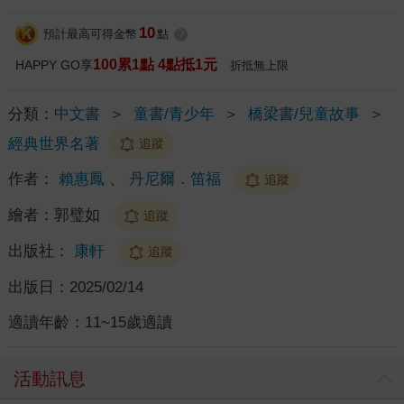
10
預計最高可得金幣
點
?
100累1點 4點抵1元
HAPPY GO享
折抵無上限
分類：
中文書
＞
童書/青少年
＞
橋梁書/兒童故事
＞
經典世界名著
追蹤
作者：
賴惠鳳
、
丹尼爾．笛福
追蹤
繪者：
郭璧如
追蹤
出版社：
康軒
追蹤
出版日：
2025/02/14
適讀年齡：
11~15歲適讀
活動訊息