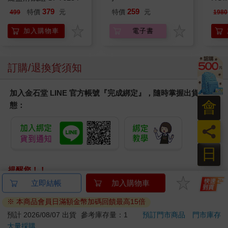
曼百
379
259
特價
元
特價
元
499
1980
器/
ER60
加入購物車
電子書
訂購/退換貨須知
加入金石堂 LINE 官方帳號『完成綁定』，隨時掌握出貨動
會
態：
員
日
提醒您！！
金石堂及銀行均不會請您操作ATM! 如接獲電話要求您前往
立即結帳
加入購物車
ATM提款機，請不要聽從指示，以免受騙上當！
※ 本商品會員日滿額金幣加碼回饋最高15倍
退換貨須知：
預計 2026/08/07 出貨
參考庫存量：1
預訂門市商品
門市庫存
大量採購
**提醒您，鑑賞期不等於試用期，退回商品須為全新狀態**