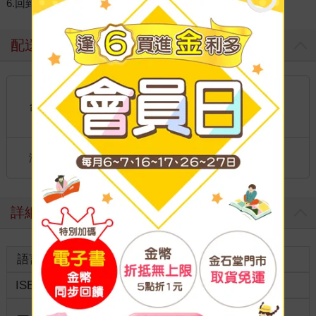
6.回到故鄉
配送方式
國內宅配：本島、離島
到店取貨：
台灣
不限金額免運費
國際快遞：全球
海外
港澳店取：
詳細資料
語言
中文繁體
裝訂
紙本平裝
ISBN
9786263737280
分級
普通級
商品規