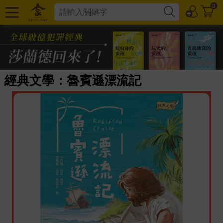
0
經典文學：魯賓遜漂流記