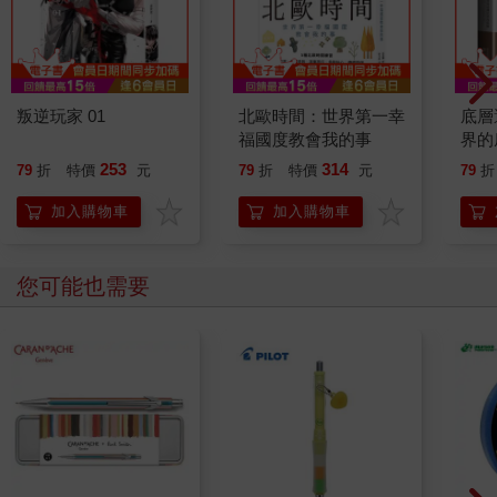
叛逆玩家 01
北歐時間：世界第一幸
底層
福國度教會我的事
界的
253
314
79
折
特價
元
79
折
特價
元
79
折
加入購物車
加入購物車
您可能也需要