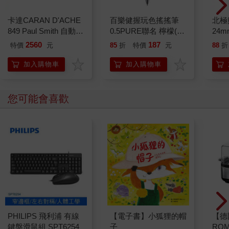
卡達CARAN D'ACHE
百樂健握玩色搖搖筆
北極
849 Paul Smith 自動鉛
0.5PURE聯名 檸檬(限
24m
筆 ED.5 條紋銀
量)
2560
187
特價
元
85
折
特價
元
88
折
加入購物車
加入購物車
您可能會喜歡
PHILIPS 飛利浦 有線
【電子書】小狐狸的帽
【德
鍵盤滑鼠組 SPT6254
子
RO