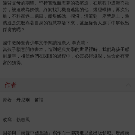
違背父母的期望、堅持實現航海夢的魯濱遜，在航程中遭海盜劫
持，被迫成為奴僕。終於找到機會逃跑的他，幾經輾轉，再次出
航，不料卻遇上颶風，船隻觸礁、擱淺，漂流到一座荒島上，魯
濱遜是怎麼靠著自身的智慧存活下來，甚至從食人族手中解救出
俘虜的呢？
國中教師暨青少年文學閱讀推廣人 李貞慧：
當孩子願意開啟書本，進到經典文學的世界裡時，我們為孩子感
到慶幸，相信他們在閱讀的過程中，心靈必得滋潤，生命必有豐
富的獲得。
作者
原著：丹尼爾．笛福
改寫：賴惠鳳
因參與「漢聲中國童話」寫作而一腳跨進兒童出版領域。歷經漢