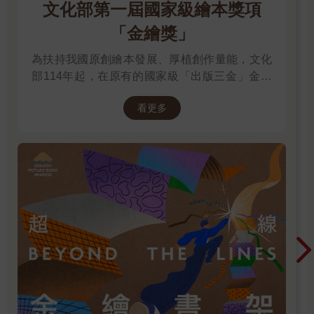
文化部第一屆國家級繪本獎項
「金繪獎」
為扶持我國原創繪本發展、厚植創作量能，文化
部114年起，在原有的國家級「出版三金」金鼎
獎、金漫獎、金典獎外，新增「金繪獎」，希望
看更多
促進台灣圖文出版的多元發展。獎項分為「特別
貢獻獎」、「繪本新人獎」、「繪本編輯獎」、
「跨域應用獎」、「年度繪本獎」，以及「金繪
大獎」。