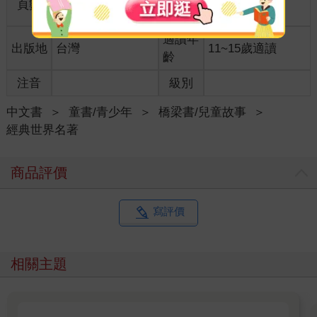
頁數
144
25開15*21cm
格
適讀年
出版地
台灣
11~15歲適讀
齡
注音
級別
中文書
＞
童書/青少年
＞
橋梁書/兒童故事
＞
經典世界名著
商品評價
寫評價
相關主題