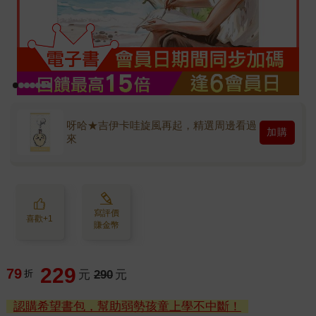
呀哈★吉伊卡哇旋風再起，精選周邊看過
加購
來
寫評價
喜歡+1
賺金幣
229
79
折
元
290
元
認購希望書包，幫助弱勢孩童上學不中斷！