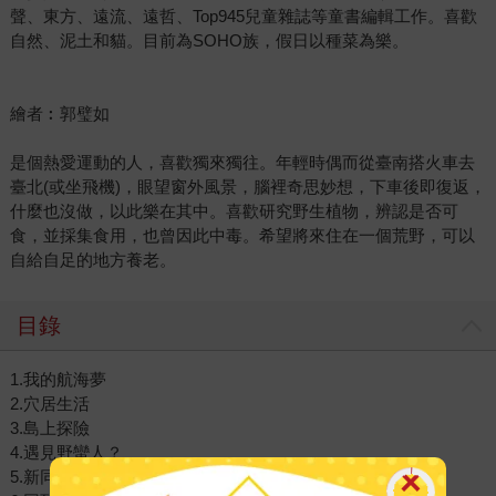
聲、東方、遠流、遠哲、Top945兒童雜誌等童書編輯工作。喜歡
自然、泥土和貓。目前為SOHO族，假日以種菜為樂。
繪者︰郭璧如
是個熱愛運動的人，喜歡獨來獨往。年輕時偶而從臺南搭火車去
臺北(或坐飛機)，眼望窗外風景，腦裡奇思妙想，下車後即復返，
什麼也沒做，以此樂在其中。喜歡研究野生植物，辨認是否可
食，並採集食用，也曾因此中毒。希望將來住在一個荒野，可以
自給自足的地方養老。
目錄
1.我的航海夢
2.穴居生活
3.島上探險
4.遇見野蠻人？
5.新同伴星期五